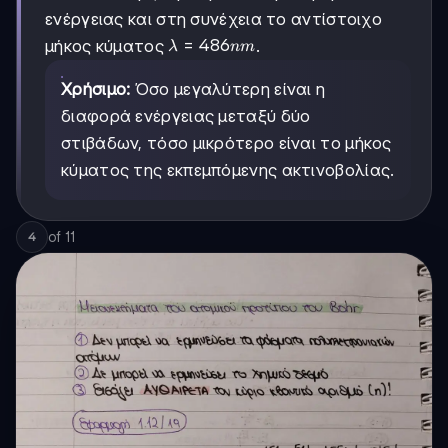
ενέργειας και στη συνέχεια το αντίστοιχο
λ=486
=
486
μήκος κύματος
.
λ
nm
nm
Χρήσιμο:
Όσο μεγαλύτερη είναι η
διαφορά ενέργειας μεταξύ δύο
στιβάδων, τόσο μικρότερο είναι το μήκος
κύματος της εκπεμπόμενης ακτινοβολίας.
of
11
4