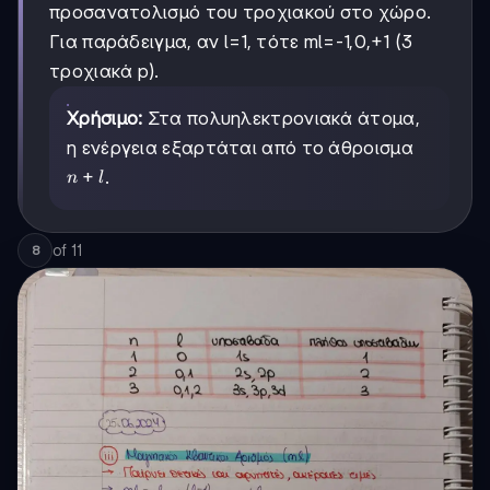
προσανατολισμό του τροχιακού στο χώρο.
Για παράδειγμα, αν l=1, τότε ml=-1,0,+1 (3
τροχιακά p).
Χρήσιμο:
Στα πολυηλεκτρονιακά άτομα,
η ενέργεια εξαρτάται από το άθροισμα
n+l
+
.
n
l
of
11
8