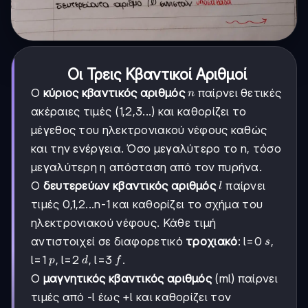
Οι Τρεις Κβαντικοί Αριθμοί
n
Ο
κύριος κβαντικός αριθμός
παίρνει θετικές
n
ακέραιες τιμές (1,2,3...) και καθορίζει το
μέγεθος του ηλεκτρονιακού νέφους καθώς
και την ενέργεια. Όσο μεγαλύτερο το n, τόσο
μεγαλύτερη η απόσταση από τον πυρήνα.
l
Ο
δευτερεύων κβαντικός αριθμός
παίρνει
l
τιμές 0,1,2...n-1 και καθορίζει το σχήμα του
ηλεκτρονιακού νέφους. Κάθε τιμή
s
αντιστοιχεί σε διαφορετικό
τροχιακό
: l=0
,
s
p
d
f
l=1
, l=2
, l=3
.
p
d
f
Ο
μαγνητικός κβαντικός αριθμός
(ml) παίρνει
τιμές από -l έως +l και καθορίζει τον