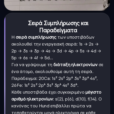
Σειρά Συμπλήρωσης και
Παραδείγματα
Η
σειρά συμπλήρωσης
των υποστιβάδων
ακολουθεί την ενεργειακή σειρά: 1s → 2s →
2p → 3s → 3p → 4s → 3d → 4p → 5s → 4d →
5p → 6s → 4f → 5d...
Για να γράψουμε τη
διάταξη ηλεκτρονίων
σε
ένα άτομο, ακολουθούμε αυτή τη σειρά.
Παράδειγμα: 20Ca: 1s² 2s² 2p⁶ 3s² 3p⁶ 4s²,
26Fe: 1s² 2s² 2p⁶ 3s² 3p⁶ 4s² 3d⁶.
Κάθε υποστιβάδα έχει συγκεκριμένο
μέγιστο
αριθμό ηλεκτρονίων
: s(2), p(6), d(10), f(14). Ο
κανόνας του Hund επιβάλλει πρώτα να
τοποθετούνται μονά ηλεκτρόνια σε κάθε