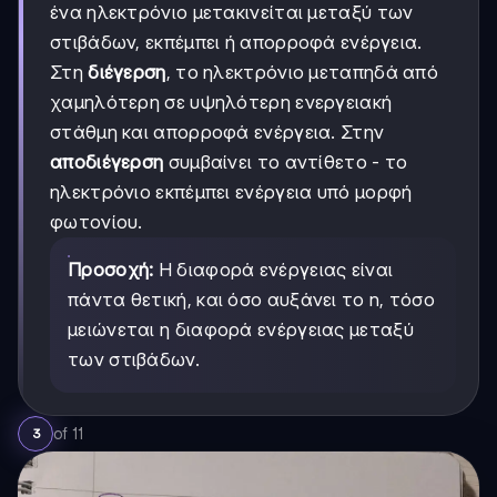
J·s
ένα ηλεκτρόνιο μετακινείται μεταξύ των
στιβάδων, εκπέμπει ή απορροφά ενέργεια.
Στη
διέγερση
, το ηλεκτρόνιο μεταπηδά από
χαμηλότερη σε υψηλότερη ενεργειακή
στάθμη και απορροφά ενέργεια. Στην
αποδιέγερση
συμβαίνει το αντίθετο - το
ηλεκτρόνιο εκπέμπει ενέργεια υπό μορφή
φωτονίου.
Προσοχή:
Η διαφορά ενέργειας είναι
πάντα θετική, και όσο αυξάνει το n, τόσο
μειώνεται η διαφορά ενέργειας μεταξύ
των στιβάδων.
of
11
3