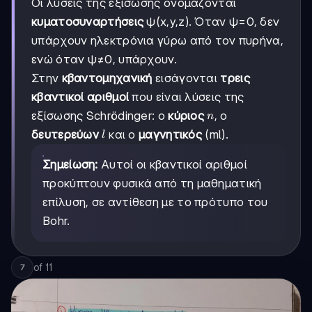
Οι λύσεις της εξίσωσης ονομάζονται
κυματοσυναρτήσεις
ψ(x,y,z). Όταν ψ=0, δεν
υπάρχουν ηλεκτρόνια γύρω από τον πυρήνα,
ενώ όταν ψ≠0, υπάρχουν.
Στην
κβαντομηχανική
εισάγονται
τρεις
κβαντικοί αριθμοί
που είναι λύσεις της
n
εξίσωσης Schrödinger: ο
κύριος
, ο
n
l
δευτερεύων
και ο
μαγνητικός
(ml).
l
Σημείωση:
Αυτοί οι κβαντικοί αριθμοί
προκύπτουν φυσικά από τη μαθηματική
επίλυση, σε αντίθεση με το πρότυπο του
Bohr.
of
11
7