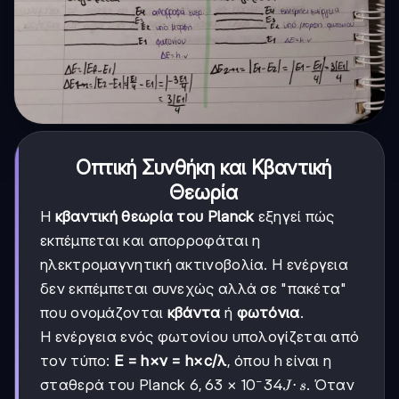
Οπτική Συνθήκη και Κβαντική
Θεωρία
Η
κβαντική θεωρία του Planck
εξηγεί πώς
εκπέμπεται και απορροφάται η
ηλεκτρομαγνητική ακτινοβολία. Η ενέργεια
δεν εκπέμπεται συνεχώς αλλά σε "πακέτα"
που ονομάζονται
κβάντα
ή
φωτόνια
.
Η ενέργεια ενός φωτονίου υπολογίζεται από
τον τύπο:
E = h×ν = h×c/λ
, όπου h είναι η
−
6,63×10^-34
6
,
63
×
1
0
34
⋅
σταθερά του Planck
. Όταν
J
s