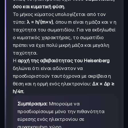
όσο και κυματική φύση
.
Το μήκος κύματος υπολογίζεται από τον
τύπο:
λ = h/(m×v)
, όπου m είναι η μάζα και v η
ταχύτητα του σωματιδίου. Για να εκδηλωθεί
ο κυματικός χαρακτήρας, το σωματίδιο
πρέπει να έχει πολύ μικρή μάζα και μεγάλη
ταχύτητα.
Η
αρχή της αβεβαιότητας του Heisenberg
δηλώνει ότι είναι αδύνατον να
προσδιοριστούν ταυτόχρονα με ακρίβεια η
θέση και η ορμή ενός ηλεκτρονίου:
Δx × Δp ≥
h/4π
.
Συμπέρασμα:
Μπορούμε να
προσδιορίσουμε μόνο την πιθανότητα
εύρεσης ενός ηλεκτρονίου σε
συγκεκριμένο χώρο.