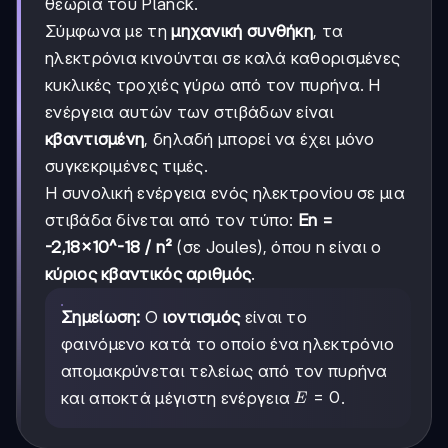
θεωρία του Planck.
Σύμφωνα με τη
μηχανική συνθήκη
, τα
ηλεκτρόνια κινούνται σε καλά καθορισμένες
κυκλικές τροχιές γύρω από τον πυρήνα. Η
ενέργεια αυτών των στιβάδων είναι
κβαντισμένη
, δηλαδή μπορεί να έχει μόνο
συγκεκριμένες τιμές.
Η συνολική ενέργεια ενός ηλεκτρονίου σε μια
στιβάδα δίνεται από τον τύπο:
En =
-2,18×10^-18 / n²
(σε Joules), όπου n είναι ο
κύριος κβαντικός αριθμός
.
Σημείωση:
Ο
ιοντισμός
είναι το
φαινόμενο κατά το οποίο ένα ηλεκτρόνιο
απομακρύνεται τελείως από τον πυρήνα
E=0
=
0
και αποκτά μέγιστη ενέργεια
.
E