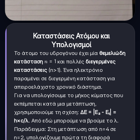
Καταστάσεις Ατόμου και
Υπολογισμοί
Το άτομο του υδρογόνου έχει μία
θεμελιώδη
n=1
=
1
κατάσταση
και πολλές
διεγερμένες
n
καταστάσεις
(n>1). Ένα ηλεκτρόνιο
παραμένει σε διεγερμένη κατάσταση για
απειροελάχιστο χρονικό διάστημα.
Για να υπολογίσουμε το μήκος κύματος που
εκπέμπεται κατά μια μετάπτωση,
χρησιμοποιούμε τη σχέση:
ΔE = |E₂ - E₁| =
h×c/λ
. Από εδώ μπορούμε να βρούμε το λ.
Παράδειγμα: Στη μετάπτωση από n=4 σε
n=2, υπολογίζουμε πρώτα τη διαφορά