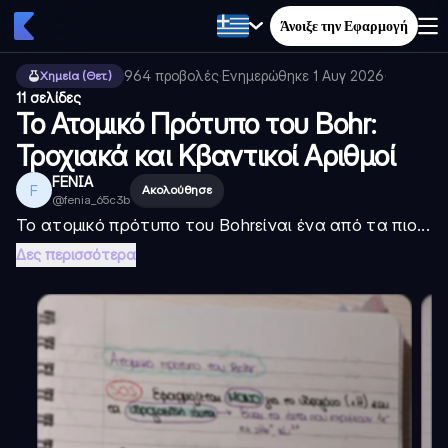
Άνοιξε την Εφαρμογή
964
προβολές
·
Ενημερώθηκε
1 Αυγ 2026
·
Χημεία (Θετ.)
11 σελίδες
Το Ατομικό Πρότυπο του Bohr:
Τροχιακά και Κβαντικοί Αριθμοί
FENIA
F
Ακολούθησε
@
fenia_65c3b
Το
ατομικό πρότυπο του Bohr
είναι ένα από τα πιο...
Δες περισσότερα