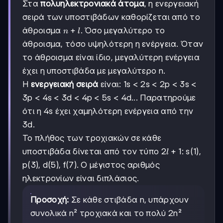
Στα
πολυηλεκτρονιακά άτομα
, η ενεργειακή
σειρά των υποστιβάδων καθορίζεται από το
n+l
+
άθροισμα
. Όσο μεγαλύτερο το
n
l
άθροισμα, τόσο υψηλότερη η ενέργεια. Όταν
το άθροισμα είναι ίδιο, μεγαλύτερη ενέργεια
έχει η υποστιβάδα με μεγαλύτερο n.
Η
ενεργειακή σειρά
είναι: 1s < 2s < 2p < 3s <
3p < 4s < 3d < 4p < 5s < 4d... Παρατηρούμε
ότι η 4s έχει χαμηλότερη ενέργεια από την
3d.
Το πλήθος των τροχιακών σε κάθε
2l+1
2
+
1
υποστιβάδα δίνεται από τον τύπο
: s(1),
l
p(3), d(5), f(7). Ο μέγιστος αριθμός
ηλεκτρονίων είναι διπλάσιος.
Προσοχή:
Σε κάθε στιβάδα n, υπάρχουν
συνολικά n² τροχιακά και το πολύ 2n²