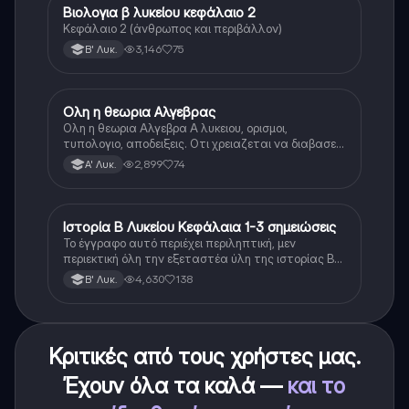
Βιολογια β λυκείου κεφάλαιο 2
Βιολογία
Κεφάλαιο 2 (άνθρωπος και περιβάλλον)
3,146
75
Β' Λυκ.
Ολη η θεωρια Αλγεβρας
Μαθηματικά
Ολη η θεωρια Αλγεβρα Α λυκειου, ορισμοι,
τυπολογιο, αποδειξεις. Οτι χρειαζεται να διαβασεις
για το θεωρητικο κομματι της αλγεβρας.
2,899
74
Α' Λυκ.
Ιστορία Β Λυκείου Κεφάλαια 1-3 σημειώσεις
Ιστορία
Το έγγραφο αυτό περιέχει περιληπτική, μεν
περιεκτική όλη την εξεταστέα ύλη της ιστορίας Β
λυκείου για τα πρώτα 3 Κεφάλαια, δηλαδή την
4,630
138
Β' Λυκ.
μισή ύλη. Το έγγραφο έχει γραφτεί με προσοχή και
άριστη ταυτόσημο το βιβλίο, όμως πολύ πιο απλά
στη κατανόηση!
Κριτικές από τους χρήστες μας.
Έχουν όλα τα καλά —
και το