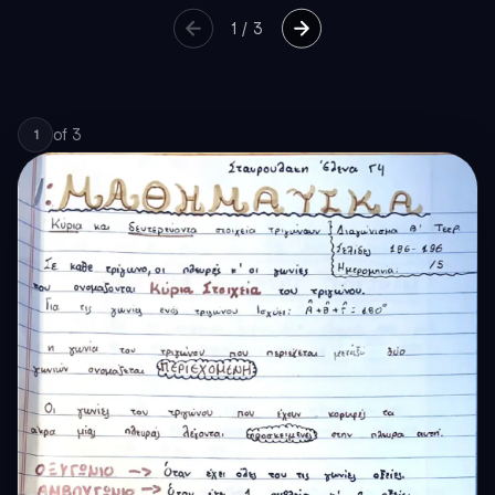
1
/
3
of
3
1