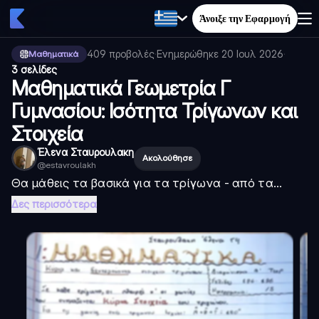
Άνοιξε την Εφαρμογή
409
προβολές
·
Ενημερώθηκε
20 Ιουλ 2026
·
Μαθηματικά
3 σελίδες
Μαθηματικά Γεωμετρία Γ
Γυμνασίου: Ισότητα Τρίγωνων και
Στοιχεία
Έλενα Σταυρουλακη
Ακολούθησε
@
estavroulakh
Θα μάθεις τα βασικά για τα τρίγωνα - από τα...
Δες περισσότερα