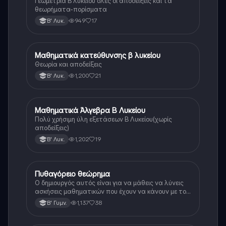
Γεωμετρία Β´λυκείου όλες οι αποδείξεις και τα
θεωρήματα-πορίσματα
949
17
Β' Λυκ.
Μαθηματικά κατεύθυνσης β λυκείου
Μαθηματικά
Θεωρία και αποδείξεις
1,200
21
Β' Λυκ.
Μαθηματικά Άλγεβρα Β Λυκείου
Μαθηματικά
Πολύ χρήσιμη ύλη εξετάσεων Β Λυκείου(χωρίς
αποδείξεις)
1,202
19
Β' Λυκ.
Πυθαγόρειο θεώρημα
Μαθηματικά
Ο δημιουργός αυτός είναι για να μάθεις να λύνεις
ασκήσεις μαθηματικών που έχουν να κάνουν με το
πυθαγόρειο θεώρημα. Αν διαβάσεις την θεωρία και
1,137
38
Β' Γυμν.
μπορέσεις να την κατανοήσεις είμαι σίγουρη ότι θα
γράψεις τέλεια στο επόμενο σου διαγώνισμα ☺️☺️.