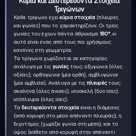
Κύρια και Δευτερεύοντα Στοιχεία
Τριγώνων
Κάθε τρίγωνο έχει
κύρια στοιχεία
(πλευρές
και γωνίες) που το χαρακτηρίζουν. Οι τρεις
γωνίες του έχουν πάντα άθροισμα
180°
, κι
αυτό είναι ένας από τους πιο χρήσιμους
κανόνες στη γεωμετρία.
Τα τρίγωνα χωρίζονται σε κατηγορίες
ανάλογα με τις
γωνίες
τους: οξυγώνια (όλες
οξείες), ορθογώνια (μία ορθή), αμβλυγώνια
(μία αμβλεία). Ανάλογα με τις
πλευρές
τους:
σκαληνά (όλες άνισες), ισοσκελή (δύο ίσες),
ισόπλευρα (όλες ίσες).
Τα
δευτερεύοντα στοιχεία
είναι η διάμεσος
(από κορυφή στο μέσο απέναντι πλευράς), η
διχοτόμος (χωρίζει γωνία στη μέση), και το
ύψος (κάθετο από κορυφή στην απέναντι