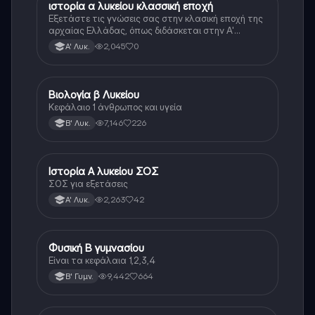
ιστορία α λυκείου κλασσική εποχή
Ιστορία
Εξετάστε τις γνώσεις σας στην κλασική εποχή της
αρχαίας Ελλάδας, όπως διδάσκεται στην Α'
Λυκείου.
2,045
0
Α' Λυκ.
Βιολογία β Λυκείου
Βιολογία
Κεφάλαιο 1 άνθρωπος και υγεία
7,146
226
Β' Λυκ.
Ιστορία Α λυκείου ΣΟΣ
Ιστορία
ΣΟΣ για εξετάσεις
2,263
42
Α' Λυκ.
Φυσική Β γυμνασίου
Φυσική
Είναι τα κεφάλαια 1,2,3,4
9,442
664
Β' Γυμν.