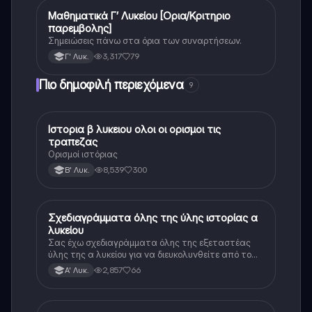
Μαθηματικά Γ’ Λυκείου [Ορια/Κριτηριο
Μαθηματικά
παρεμβολης]
Σημειώσεις πάνω στα όρια των συναρτήσεων.
3,317
79
Γ' Λυκ.
Πιο δημοφιλή περιεχόμενα
9
Ιστορια β λυκειου ολοι οι ορισμοι τις
Ιστορία
τραπεζας
Ορισμοί ιστόριας
8,539
300
Β' Λυκ.
Σχεδιαγράμματα όλης της ύλης ιστορίας α
Ιστορία
λυκείου
Σας έχω σχεδιαγράμματα όλης της εξεταστέας
ύλης της α λυκείου για να διευκολυνθείτε από το
τεράστιο βάρος του βιβλίου
2,857
66
Α' Λυκ.