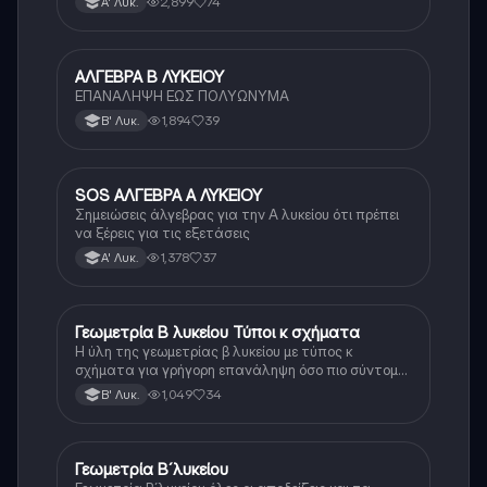
2,899
74
Α' Λυκ.
ΑΛΓΕΒΡΑ Β ΛΥΚΕΙΟΥ
Μαθηματικά
ΕΠΑΝΑΛΗΨΗ ΕΩΣ ΠΟΛΥΩΝΥΜΑ
1,894
39
Β' Λυκ.
SOS ΑΛΓΕΒΡΑ Α ΛΥΚΕΙΟΥ
Μαθηματικά
Σημειώσεις άλγεβρας για την Α λυκείου ότι πρέπει
να ξέρεις για τις εξετάσεις
1,378
37
Α' Λυκ.
Γεωμετρία Β λυκείου Τύποι κ σχήματα
Μαθηματικά
Η ύλη της γεωμετρίας β λυκείου με τύπος κ
σχήματα για γρήγορη επανάληψη όσο πιο σύντομα
γίνεται
1,049
34
Β' Λυκ.
Γεωμετρία Β´λυκείου
Μαθηματικά