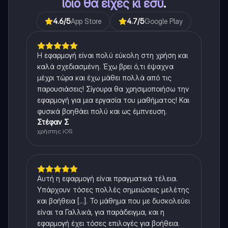
ίδιο θα είχες κι εσύ
.
4.6
/5
App Store
4.7
/5
Google Play
Η εφαρμογή είναι πολύ εύκολη στη χρήση και
καλά σχεδιασμένη. Έχω βρει ό,τι έψαχνα
μέχρι τώρα και έχω μάθει πολλά από τις
παρουσιάσεις! Σίγουρα θα χρησιμοποιήσω την
εφαρμογή για μια εργασία του μαθήματος! Και
φυσικά βοηθάει πολύ και ως έμπνευση.
Στέφαν Σ
χρήστης iOS
Αυτή η εφαρμογή είναι πραγματικά τέλεια.
Υπάρχουν τόσες πολλές σημειώσεις μελέτης
και βοήθεια [...]. Το μάθημα που με δυσκολεύει
είναι τα Γαλλικά, για παράδειγμα, και η
εφαρμογή έχει τόσες επιλογές για βοήθεια.