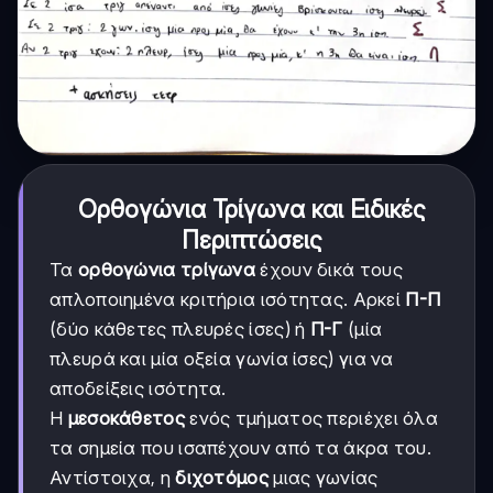
Ορθογώνια Τρίγωνα και Ειδικές
Περιπτώσεις
Τα
ορθογώνια τρίγωνα
έχουν δικά τους
απλοποιημένα κριτήρια ισότητας. Αρκεί
Π-Π
(δύο κάθετες πλευρές ίσες) ή
Π-Γ
(μία
πλευρά και μία οξεία γωνία ίσες) για να
αποδείξεις ισότητα.
Η
μεσοκάθετος
ενός τμήματος περιέχει όλα
τα σημεία που ισαπέχουν από τα άκρα του.
Αντίστοιχα, η
διχοτόμος
μιας γωνίας