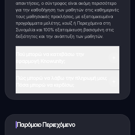
απαντήσεις, ο σύντροφος είναι ακόμη περισσότερο
για την καθοδήγηση των μαθητών στις καθημερινές
τους μαθησιακές προκλήσεις, με εξατομικευμένα
προγράμματα μελέτης, κουίζ ή Περιεχόμενα στη
Συνομιλία και 100% εξατομίκευση βασισμένη στις
δεξιότητες και την ανάπτυξη των μαθητών.
Πού μπορώ να κατεβάσω την
εφαρμογή Knowunity;
Μπορείτε να κατεβάσετε την εφαρμογή από το
Πώς μπορώ να λάβω την πληρωμή μου;
Google Play Store και το Apple App Store.
Πόσα μπορώ να κερδίσω;
Ναι, έχετε δωρεάν πρόσβαση στο περιεχόμενο της
εφαρμογής και στον AI companion μας. Για να
ξεκλειδώσετε ορισμένες λειτουργίες της εφαρμογής,
μπορείτε να αγοράσετε το Knowunity Pro.
Παρόμοιο Περιεχόμενο