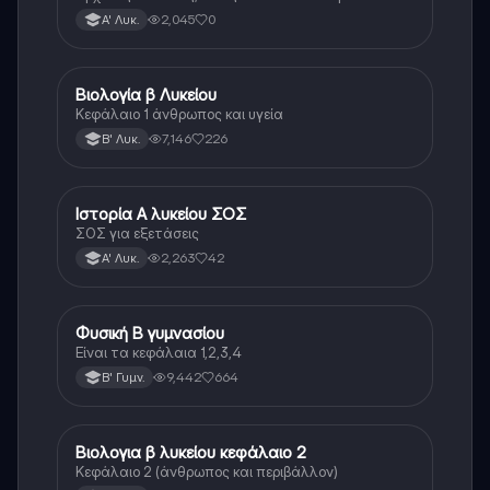
Λυκείου.
2,045
0
Α' Λυκ.
Βιολογία β Λυκείου
Βιολογία
Κεφάλαιο 1 άνθρωπος και υγεία
7,146
226
Β' Λυκ.
Ιστορία Α λυκείου ΣΟΣ
Ιστορία
ΣΟΣ για εξετάσεις
2,263
42
Α' Λυκ.
Φυσική Β γυμνασίου
Φυσική
Είναι τα κεφάλαια 1,2,3,4
9,442
664
Β' Γυμν.
Βιολογια β λυκείου κεφάλαιο 2
Βιολογία
Κεφάλαιο 2 (άνθρωπος και περιβάλλον)