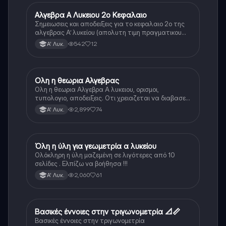
Αλγεβρα Α Λυκειου 2ο Κεφαλαιο
Μαθηματικά
Σημειωσεις και αποδειξεις για το κεφαλαιο 2ο της
αλγεβρας Α’ λυκείου (απολυτη τιμη πραγματικου
αριθμου, ν-οστη ρίζα)
542
12
Α' Λυκ.
Ολη η θεωρια Αλγεβρας
Μαθηματικά
Ολη η θεωρια Αλγεβρα Α λυκειου, ορισμοι,
τυπολογιο, αποδειξεις. Οτι χρειαζεται να διαβασεις
για το θεωρητικο κομματι της αλγεβρας.
2,899
74
Α' Λυκ.
Όλη η ύλη για γεωμετρία α λυκείου
Μαθηματικά
Ολόκληρη η ύλη μαζεμένη σε λιγότερες από 10
σελίδες . Ελπίζω να βοήθησα !!!
2,060
61
Α' Λυκ.
Βασικές έννοιες στην τριγωνομετρία 📐📏
Μαθηματικά
Βασικές έννοιες στην τριγωνομετρία