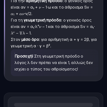
Για την
αριθμητική πρόοδο
: ο γενικός όρος
ν-1
−
1
είναι αν = α₁ +
·ω και το άθροισμα Sv =
ν
α₁
+
·ν/2.
α
αν
1
+
Για τη
γεωμετρική πρόοδο
: ο γενικός όρος
αν
ν-1
−
1
είναι αν = α₁·λ^
και το άθροισμα Sv = α₁·
ν
λ^ν
−
1
λ-1
−
1
/
.
ν
λ
λ
- 1
Στον
μέσο όρο
: για αριθμητική α + γ = 2β, για
γεωμετρική α · γ = β².
Προσοχή!
Στη γεωμετρική πρόοδο ο
λόγος λ δεν πρέπει να είναι 1, αλλιώς δεν
ισχύει ο τύπος του αθροίσματος!