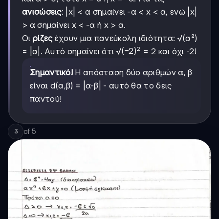
ανισώσεις
: |x| < α σημαίνει -α < x < α, ενώ |x|
> α σημαίνει x < -α ή x > α.
Οι
ρίζες
έχουν μια πανεύκολη ιδιότητα: √(α²)
2
(-2)²
(
−
2
)
= |α|. Αυτό σημαίνει ότι √
= 2 και όχι -2!
Σημαντικό!
Η απόσταση δύο αριθμών α, β
είναι d(α,β) = |α-β| - αυτό θα το δεις
παντού!
of
5
3