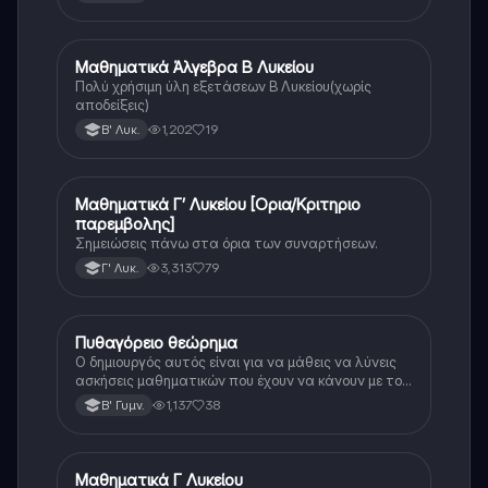
Μαθηματικά Άλγεβρα Β Λυκείου
Μαθηματικά
Πολύ χρήσιμη ύλη εξετάσεων Β Λυκείου(χωρίς
αποδείξεις)
1,202
19
Β' Λυκ.
Μαθηματικά Γ’ Λυκείου [Ορια/Κριτηριο
Μαθηματικά
παρεμβολης]
Σημειώσεις πάνω στα όρια των συναρτήσεων.
3,313
79
Γ' Λυκ.
Πυθαγόρειο θεώρημα
Μαθηματικά
Ο δημιουργός αυτός είναι για να μάθεις να λύνεις
ασκήσεις μαθηματικών που έχουν να κάνουν με το
πυθαγόρειο θεώρημα. Αν διαβάσεις την θεωρία και
1,137
38
Β' Γυμν.
μπορέσεις να την κατανοήσεις είμαι σίγουρη ότι θα
γράψεις τέλεια στο επόμενο σου διαγώνισμα ☺️☺️.
Μαθηματικά Γ Λυκείου
Μαθηματικά