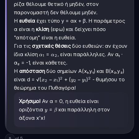
ρίζα θέλουμε θετικό ή μηδέν, στον
παρονομαστή δεν θέλουμε μηδέν.
Η
ευθεία
έχει τύπο y = αx + β. Η παράμετρος
α είναι η
κλίση
(εφω) και δείχνει πόσο
"απότομη" είναι η ευθεία.
Για τις
σχετικές θέσεις
δύο ευθειών: αν έχουν
α₁
=
ίδια κλίση
, είναι παράλληλες. Αν α₁ ·
α
α
1
2
=
α₂ = -1, είναι κάθετες.
α₂
Η
απόσταση
δύο σημείων A(x₁,y₁) και B(x₂,y₂)
2
2
(x₂-
(
−
)
+
(
−
)
είναι d = √
- θυμήσου το
x
x
y
y
2
1
2
1
x₁)²
θεώρημα του Πυθαγόρα!
+
(y₂-
Χρήσιμο!
Αν α = 0, η ευθεία είναι
y₁)²
y
=
οριζόντια
και παράλληλη στον
y
β
=
άξονα x'x!
β
of
5
5