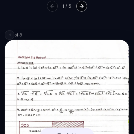
1
/
5
of
5
1