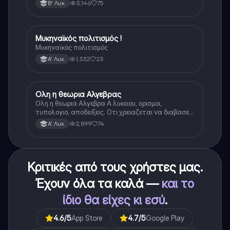
3,146
75
Β' Λυκ.
Μυκηναϊκός πολιτισμός !
Ιστορία
Μυκηναϊκός πολιτισμός
1,332
23
Α' Λυκ.
Ολη η θεωρια Αλγεβρας
Μαθηματικά
Ολη η θεωρια Αλγεβρα Α λυκειου, ορισμοι,
τυπολογιο, αποδειξεις. Οτι χρειαζεται να διαβασεις
για το θεωρητικο κομματι της αλγεβρας.
2,899
74
Α' Λυκ.
Κριτικές από τους χρήστες μας.
Έχουν όλα τα καλά —
και το
ίδιο θα είχες κι εσύ
.
4.6
/5
App Store
4.7
/5
Google Play