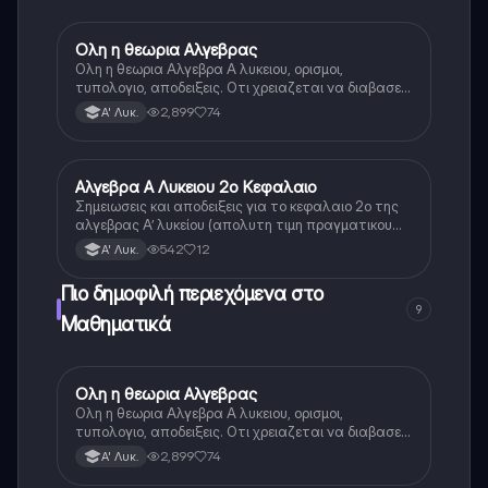
Ολη η θεωρια Αλγεβρας
Μαθηματικά
Ολη η θεωρια Αλγεβρα Α λυκειου, ορισμοι,
τυπολογιο, αποδειξεις. Οτι χρειαζεται να διαβασεις
για το θεωρητικο κομματι της αλγεβρας.
2,899
74
Α' Λυκ.
Αλγεβρα Α Λυκειου 2ο Κεφαλαιο
Μαθηματικά
Σημειωσεις και αποδειξεις για το κεφαλαιο 2ο της
αλγεβρας Α’ λυκείου (απολυτη τιμη πραγματικου
αριθμου, ν-οστη ρίζα)
542
12
Α' Λυκ.
Πιο δημοφιλή περιεχόμενα στο
9
Μαθηματικά
Ολη η θεωρια Αλγεβρας
Μαθηματικά
Ολη η θεωρια Αλγεβρα Α λυκειου, ορισμοι,
τυπολογιο, αποδειξεις. Οτι χρειαζεται να διαβασεις
για το θεωρητικο κομματι της αλγεβρας.
2,899
74
Α' Λυκ.