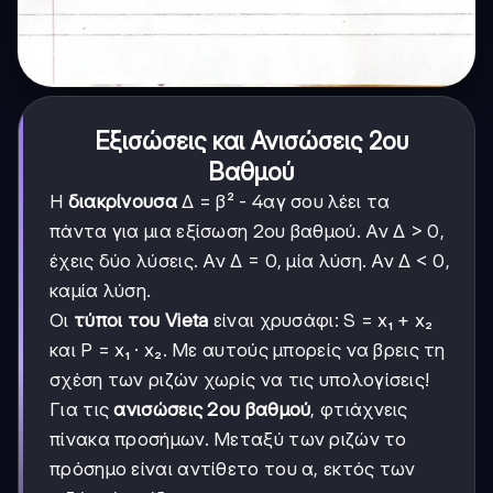
Εξισώσεις και Ανισώσεις 2ου
Βαθμού
Η
διακρίνουσα
Δ = β² - 4αγ σου λέει τα
πάντα για μια εξίσωση 2ου βαθμού. Αν Δ > 0,
έχεις δύο λύσεις. Αν Δ = 0, μία λύση. Αν Δ < 0,
καμία λύση.
Οι
τύποι του Vieta
είναι χρυσάφι: S = x₁ + x₂
και P = x₁ · x₂. Με αυτούς μπορείς να βρεις τη
σχέση των ριζών χωρίς να τις υπολογίσεις!
Για τις
ανισώσεις 2ου βαθμού
, φτιάχνεις
πίνακα προσήμων. Μεταξύ των ριζών το
πρόσημο είναι αντίθετο του α, εκτός των