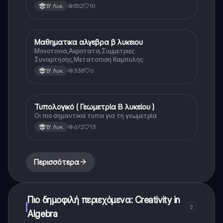
552
10
Β' Λυκ.
Μαθηματικα αλγεβρα β λυκειου
Μαθηματικά
Μονοτονια,Ακροτατα,Συμμετριες
Συναρτησης,Μετατοπιση Καμπυλης
338
6
Β' Λυκ.
Τυπολογικό ( Γεωμετρία Β λυκείου )
Μαθηματικά
Οι πιο σημαντικοί τυποι για τη γεωμετρία
672
13
Β' Λυκ.
Περισσότερα
Πιο δημοφιλή περιεχόμενα: Creativity in
2
Algebra