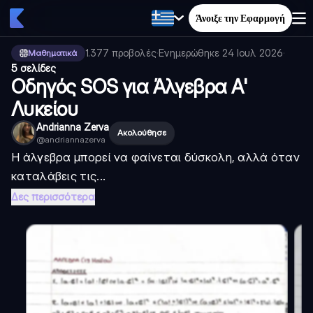
Άνοιξε την Εφαρμογή
1.377
προβολές
·
Ενημερώθηκε
24 Ιουλ 2026
·
Μαθηματικά
5 σελίδες
Οδηγός SOS για Άλγεβρα Α'
Λυκείου
Andrianna Zerva
Ακολούθησε
@
andriannazerva
Η άλγεβρα μπορεί να φαίνεται δύσκολη, αλλά όταν
καταλάβεις τις...
Δες περισσότερα