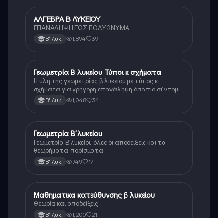
ΑΛΓΕΒΡΑ Β ΛΥΚΕΙΟΥ
Μαθηματικά
ΕΠΑΝΑΛΗΨΗ ΕΩΣ ΠΟΛΥΩΝΥΜΑ
1,894
39
Β' Λυκ.
Γεωμετρία Β λυκείου Τύποι κ σχήματα
Μαθηματικά
Η ύλη της γεωμετρίας β λυκείου με τύπος κ
σχήματα για γρήγορη επανάληψη όσο πιο σύντομα
γίνεται
1,048
34
Β' Λυκ.
Γεωμετρία Β´λυκείου
Μαθηματικά
Γεωμετρία Β´λυκείου όλες οι αποδείξεις και τα
θεωρήματα-πορίσματα
949
17
Β' Λυκ.
Μαθηματικά κατεύθυνσης β λυκείου
Μαθηματικά
Θεωρία και αποδείξεις
1,200
21
Β' Λυκ.