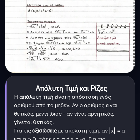
Απόλυτη Τιμή και Ρίζες
Η
απόλυτη τιμή
είναι η απόσταση ενός
αριθμού από το μηδέν. Αν ο αριθμός είναι
θετικός, μένει ίδιος - αν είναι αρνητικός,
γίνεται θετικός.
Για τις
εξισώσεις
με απόλυτη τιμή: αν |x| = α
και α > 0, τότε x = α ή x = -α. Για τις