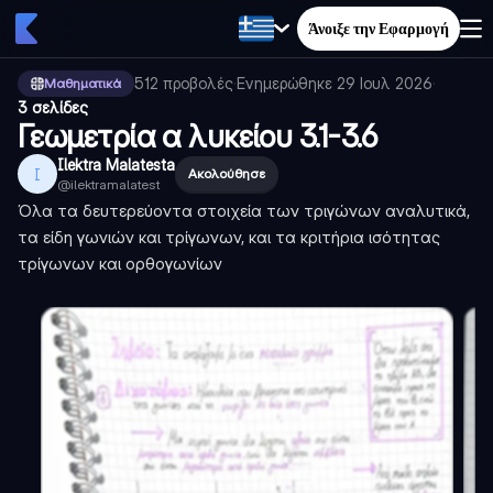
Άνοιξε την Εφαρμογή
512
προβολές
·
Ενημερώθηκε
29 Ιουλ 2026
·
Μαθηματικά
3 σελίδες
Γεωμετρία α λυκείου 3.1-3.6
Ilektra Malatesta
I
Ακολούθησε
@
ilektramalatest
Όλα τα δευτερεύοντα στοιχεία των τριγώνων αναλυτικά,
τα είδη γωνιών και τρίγωνων, και τα κριτήρια ισότητας
τρίγωνων και ορθογωνίων