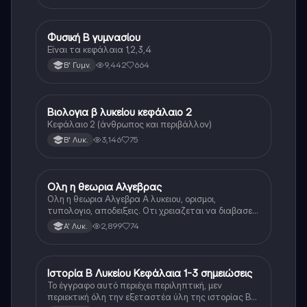
Φυσική Β γυμνασίου
Φυσική
Είναι τα κεφάλαια 1,2,3,4
9,442
664
Β' Γυμν.
Βιολογια β λυκείου κεφάλαιο 2
Βιολογία
Κεφάλαιο 2 (άνθρωπος και περιβάλλον)
3,146
75
Β' Λυκ.
Ολη η θεωρια Αλγεβρας
Μαθηματικά
Ολη η θεωρια Αλγεβρα Α λυκειου, ορισμοι,
τυπολογιο, αποδειξεις. Οτι χρειαζεται να διαβασεις
για το θεωρητικο κομματι της αλγεβρας.
2,899
74
Α' Λυκ.
Ιστορία Β Λυκείου Κεφάλαια 1-3 σημειώσεις
Ιστορία
Το έγγραφο αυτό περιέχει περιληπτική, μεν
περιεκτική όλη την εξεταστέα ύλη της ιστορίας Β