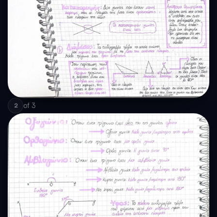
of
3
2