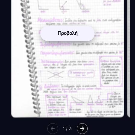
Προβολή
1
/
3