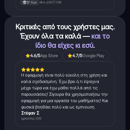
λυκείου για τα πρώτα 3 Κεφάλαια, δηλαδή την
4,630
138
Β' Λυκ.
μισή ύλη. Το έγγραφο έχει γραφτεί με προσοχή και
άριστη ταυτόσημο το βιβλίο, όμως πολύ πιο απλά
στη κατανόηση!
Κριτικές από τους χρήστες μας.
Έχουν όλα τα καλά —
και το
ίδιο θα είχες κι εσύ
.
4.6
/5
App Store
4.7
/5
Google Play
Η εφαρμογή είναι πολύ εύκολη στη χρήση και
καλά σχεδιασμένη. Έχω βρει ό,τι έψαχνα
μέχρι τώρα και έχω μάθει πολλά από τις
παρουσιάσεις! Σίγουρα θα χρησιμοποιήσω την
εφαρμογή για μια εργασία του μαθήματος! Και
φυσικά βοηθάει πολύ και ως έμπνευση.
Στέφαν Σ
χρήστης iOS