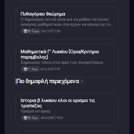
Πυθαγόρειο θεώρημα
Μαθηματικά
Ο δημιουργός αυτός είναι για να μάθεις να λύνεις
ασκήσεις μαθηματικών που έχουν να κάνουν με το
πυθαγόρειο θεώρημα. Αν διαβάσεις την θεωρία και
1,137
38
Β' Γυμν.
μπορέσεις να την κατανοήσεις είμαι σίγουρη ότι θα
γράψεις τέλεια στο επόμενο σου διαγώνισμα ☺️☺️.
Μαθηματικά Γ’ Λυκείου [Ορια/Κριτηριο
Μαθηματικά
παρεμβολης]
Σημειώσεις πάνω στα όρια των συναρτήσεων.
3,313
79
Γ' Λυκ.
Πιο δημοφιλή περιεχόμενα
9
Ιστορια β λυκειου ολοι οι ορισμοι τις
Ιστορία
τραπεζας
Ορισμοί ιστόριας
8,538
300
Β' Λυκ.