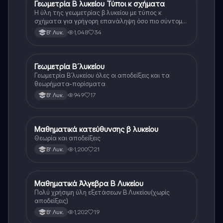
Γεωμετρία Β λυκείου Τύποι κ σχήματα
Μαθηματικά
Η ύλη της γεωμετρίας β λυκείου με τύπος κ
σχήματα για γρήγορη επανάληψη όσο πιο σύντομα
γίνεται
1,048
34
Β' Λυκ.
Γεωμετρία Β´λυκείου
Μαθηματικά
Γεωμετρία Β´λυκείου όλες οι αποδείξεις και τα
θεωρήματα-πορίσματα
949
17
Β' Λυκ.
Μαθηματικά κατεύθυνσης β λυκείου
Μαθηματικά
Θεωρία και αποδείξεις
1,200
21
Β' Λυκ.
Μαθηματικά Άλγεβρα Β Λυκείου
Μαθηματικά
Πολύ χρήσιμη ύλη εξετάσεων Β Λυκείου(χωρίς
αποδείξεις)
1,202
19
Β' Λυκ.