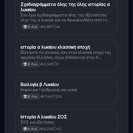
Σχεδιαγράμματα όλης της ύλης ιστορίας α
Ιστορία
λυκείου
Σας έχω σχεδιαγράμματα όλης της εξεταστέας
ύλης της α λυκείου για να διευκολυνθείτε από το
τεράστιο βάρος του βιβλίου
2,857
66
Α' Λυκ.
ιστορία α λυκείου κλασσική εποχή
Ιστορία
Εξετάστε τις γνώσεις σας στην κλασική εποχή της
αρχαίας Ελλάδας, όπως διδάσκεται στην Α'
Λυκείου.
2,045
0
Α' Λυκ.
Βιολογία β Λυκείου
Βιολογία
Κεφάλαιο 1 άνθρωπος και υγεία
7,146
226
Β' Λυκ.
Ιστορία Α λυκείου ΣΟΣ
Ιστορία
ΣΟΣ για εξετάσεις
2,263
42
Α' Λυκ.