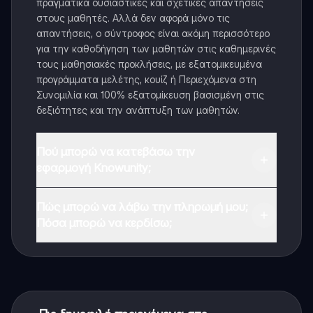
πραγματικά ουσιαστικές και σχετικές απαντήσεις
στους μαθητές. Αλλά δεν αφορά μόνο τις
απαντήσεις, ο σύντροφος είναι ακόμη περισσότερο
για την καθοδήγηση των μαθητών στις καθημερινές
τους μαθησιακές προκλήσεις, με εξατομικευμένα
προγράμματα μελέτης, κουίζ ή Περιεχόμενα στη
Συνομιλία και 100% εξατομίκευση βασισμένη στις
δεξιότητες και την ανάπτυξη των μαθητών.
Πού μπορώ να κατεβάσω την
εφαρμογή Knowunity;
Μπορείτε να κατεβάσετε την εφαρμογή από το
Πώς μπορώ να λάβω την πληρωμή μου;
Google Play Store και το Apple App Store.
Πόσα μπορώ να κερδίσω;
Ναι, έχετε δωρεάν πρόσβαση στο περιεχόμενο της
εφαρμογής και στον AI companion μας. Για να
ξεκλειδώσετε ορισμένες λειτουργίες της εφαρμογής,
μπορείτε να αγοράσετε το Knowunity Pro.