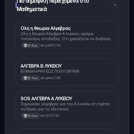
Πιο δημοφιλή περιεχόμενα στο
9
Μαθηματικά
Ολη η θεωρια Αλγεβρας
Μαθηματικά
Ολη η θεωρια Αλγεβρα Α λυκειου, ορισμοι,
τυπολογιο, αποδειξεις. Οτι χρειαζεται να διαβασεις
για το θεωρητικο κομματι της αλγεβρας.
2,899
74
Α' Λυκ.
ΑΛΓΕΒΡΑ Β ΛΥΚΕΙΟΥ
Μαθηματικά
ΕΠΑΝΑΛΗΨΗ ΕΩΣ ΠΟΛΥΩΝΥΜΑ
1,894
39
Β' Λυκ.
SOS ΑΛΓΕΒΡΑ Α ΛΥΚΕΙΟΥ
Μαθηματικά
Σημειώσεις άλγεβρας για την Α λυκείου ότι πρέπει
να ξέρεις για τις εξετάσεις
1,377
37
Α' Λυκ.