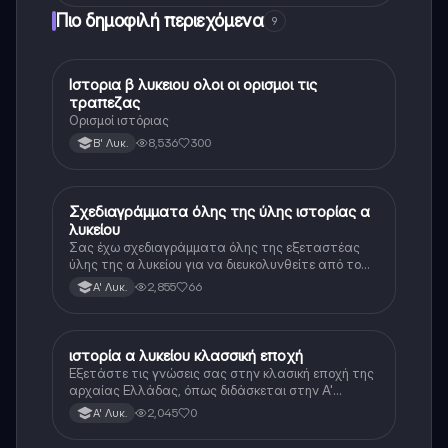
Πιο δημοφιλή περιεχόμενα
9
Ιστορια β λυκειου ολοι οι ορισμοι τις
Ιστορία
τραπεζας
Ορισμοί ιστόριας
8,536
300
Β' Λυκ.
Σχεδιαγράμματα όλης της ύλης ιστορίας α
Ιστορία
λυκείου
Σας έχω σχεδιαγράμματα όλης της εξεταστέας
ύλης της α λυκείου για να διευκολυνθείτε από το
τεράστιο βάρος του βιβλίου
2,855
66
Α' Λυκ.
ιστορία α λυκείου κλασσική εποχή
Ιστορία
Εξετάστε τις γνώσεις σας στην κλασική εποχή της
αρχαίας Ελλάδας, όπως διδάσκεται στην Α'
Λυκείου.
2,045
0
Α' Λυκ.