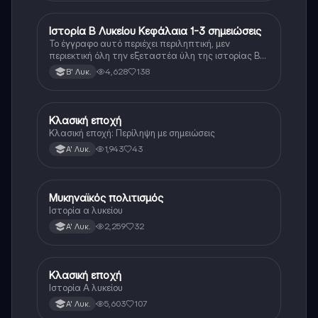
Ιστορία Β Λυκείου Κεφάλαια 1-3 σημειώσεις
Ιστορία
Το έγγραφο αυτό περιέχει περιληπτική, μεν
περιεκτική όλη την εξεταστέα ύλη της ιστορίας Β
λυκείου για τα πρώτα 3 Κεφάλαια, δηλαδή την
4,628
138
Β' Λυκ.
μισή ύλη. Το έγγραφο έχει γραφτεί με προσοχή και
άριστη ταυτόσημο το βιβλίο, όμως πολύ πιο απλά
στη κατανόηση!
Κλασική εποχή
Ιστορία
Κλασική εποχή: Περίληψη με σημειώσεις
1,943
43
Α' Λυκ.
Μυκηναϊκός πολιτισμός
Ιστορία
Ιστορία α λυκείου
2,259
32
Α' Λυκ.
Κλασική εποχή
Ιστορία
Ιστορία Α λυκείου
5,603
107
Α' Λυκ.