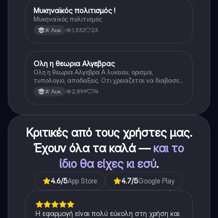
Μυκηναϊκός πολιτισμός !
Ιστορία
Μυκηναϊκός πολιτισμός
1,332
23
Α' Λυκ.
Ολη η θεωρια Αλγεβρας
Μαθηματικά
Ολη η θεωρια Αλγεβρα Α λυκειου, ορισμοι,
τυπολογιο, αποδειξεις. Οτι χρειαζεται να διαβασεις
για το θεωρητικο κομματι της αλγεβρας.
2,899
74
Α' Λυκ.
Κριτικές από τους χρήστες μας.
Έχουν όλα τα καλά —
και το
ίδιο θα είχες κι εσύ
.
4.6
/5
App Store
4.7
/5
Google Play
Η εφαρμογή είναι πολύ εύκολη στη χρήση και