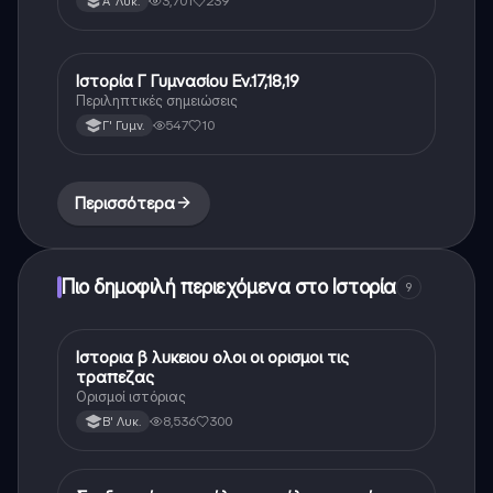
3,701
239
Α' Λυκ.
Ιστορία Γ Γυμνασίου Εν.17,18,19
Ιστορία
Περιληπτικές σημειώσεις
547
10
Γ' Γυμν.
Περισσότερα
Πιο δημοφιλή περιεχόμενα στο Ιστορία
9
Ιστορια β λυκειου ολοι οι ορισμοι τις
Ιστορία
τραπεζας
Ορισμοί ιστόριας
8,536
300
Β' Λυκ.