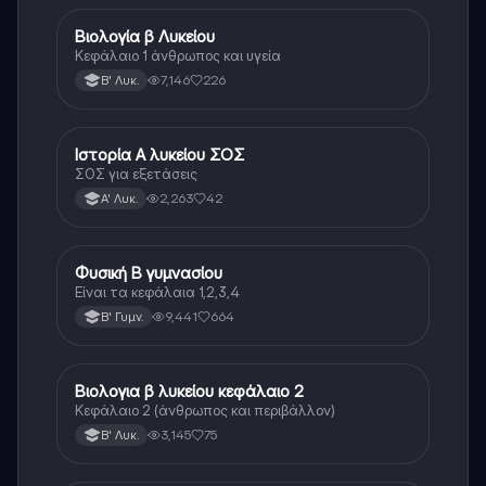
Βιολογία β Λυκείου
Βιολογία
Κεφάλαιο 1 άνθρωπος και υγεία
7,146
226
Β' Λυκ.
Ιστορία Α λυκείου ΣΟΣ
Ιστορία
ΣΟΣ για εξετάσεις
2,263
42
Α' Λυκ.
Φυσική Β γυμνασίου
Φυσική
Είναι τα κεφάλαια 1,2,3,4
9,441
664
Β' Γυμν.
Βιολογια β λυκείου κεφάλαιο 2
Βιολογία
Κεφάλαιο 2 (άνθρωπος και περιβάλλον)
3,145
75
Β' Λυκ.