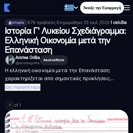
Άνοιξε την Εφαρμογή
878
προβολές
·
Ενημερώθηκε
25 Ιουλ 2026
·
1 σελίδα
Ιστορία
Ιστορία Γ' Λυκείου Σχεδιάγραμμα:
Ελληνική Οικονομία μετά την
Επανάσταση
Aristea Grillia
Ακολούθησε
@
aristeagrillia
Η ελληνική οικονομία μετά την Επανάσταση
χαρακτηρίζεται από σημαντικές προκλήσεις...
Δες περισσότερα
of
1
1