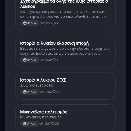
Σχεδιαγράμματα όλης της ύλης ιστορίας α
Ιστορία
λυκείου
Σας έχω σχεδιαγράμματα όλης της εξεταστέας
ύλης της α λυκείου για να διευκολυνθείτε από το
τεράστιο βάρος του βιβλίου
2,855
66
Α' Λυκ.
ιστορία α λυκείου κλασσική εποχή
Ιστορία
Εξετάστε τις γνώσεις σας στην κλασική εποχή της
αρχαίας Ελλάδας, όπως διδάσκεται στην Α'
Λυκείου.
2,045
0
Α' Λυκ.
Ιστορία Α λυκείου ΣΟΣ
Ιστορία
ΣΟΣ για εξετάσεις
2,263
42
Α' Λυκ.
Μυκηναϊκός πολιτισμός !
Ιστορία
Μυκηναϊκός πολιτισμός
1,332
23
Α' Λυκ.