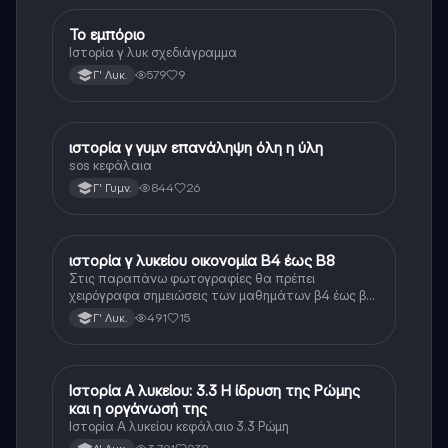
ίδια ή μοιάζουν αρκετά
Το εμπόριο
Ιστορία
Ιστορία γ λυκ σχεδιάγραμμα
579
9
Γ' Λυκ.
ιστορία γ γυμν επανάληψη όλη η ύλη
Ιστορία
sos κεφάλαια
844
26
Γ' Γυμν.
ιστορία γ λυκείου οικονομία Β4 έως Β8
Ιστορία
Στις παραπάνω φωτογραφίες θα πρέπει
χειρόγραφα σημειώσεις των μαθημάτων β4 έως β8
της οικονομίας της ιστορίας γ λυκείου οι σημειώσεις
491
15
Γ' Λυκ.
αυτές είναι ίδιες ή αρκετά κοντά στο πρωτότυπο
κείμενο.
Ιστορία Α λυκείου: 3.3 Η ίδρυση της Ρώμης
Ιστορία
και η οργάνωσή της
Ιστορία Α λυκείου κεφάλαιο 3.3 Ρώμη