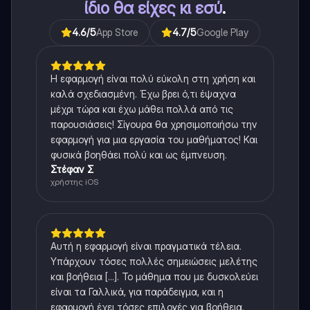
ίδιο θα είχες κι εσύ
.
4.6
/5
App Store
4.7
/5
Google Play
Η εφαρμογή είναι πολύ εύκολη στη χρήση και
καλά σχεδιασμένη. Έχω βρει ό,τι έψαχνα
μέχρι τώρα και έχω μάθει πολλά από τις
παρουσιάσεις! Σίγουρα θα χρησιμοποιήσω την
εφαρμογή για μια εργασία του μαθήματος! Και
φυσικά βοηθάει πολύ και ως έμπνευση.
Στέφαν Σ
χρήστης iOS
Αυτή η εφαρμογή είναι πραγματικά τέλεια.
Υπάρχουν τόσες πολλές σημειώσεις μελέτης
και βοήθεια [...]. Το μάθημα που με δυσκολεύει
είναι τα Γαλλικά, για παράδειγμα, και η
εφαρμογή έχει τόσες επιλογές για βοήθεια.