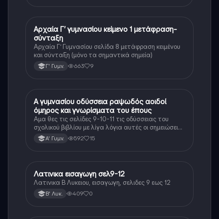
Αδύνατος
Αρχαία Γ’ γυμνασίου κείμενο 1 μετάφραση-
Αρχαία Ελληνικά
σύνταξη
Αρχαία Γ’ Γυμνασίου σελίδα 8 μετάφραση κειμένου
και σύνταξη (μόνο τα σημαντικά σημεία)
663
9
Γ' Γυμν.
Α γυμνασίου οδύσσεια ραψωδός αοιδοί
Αρχαία Ελληνικά
όμηρος και γνωρίσματα του έπους
Αμα θες τις σελίδες 9-10-11 τις οδύσσειας του
σχολικού βιβλίου με λίγα λόγια αυτές οι σημειώσεις
θα σε βοηθήσουν αρκετά στο διάβασμα σου
592
15
Α' Γυμν.
Λατινικα εισαγωγη σελ9-12
Νέα Ελληνικά
Λατινικα Β Λυκειου, εισαγωγη, σελιδες 9 εως 12
409
0
Β' Λυκ.