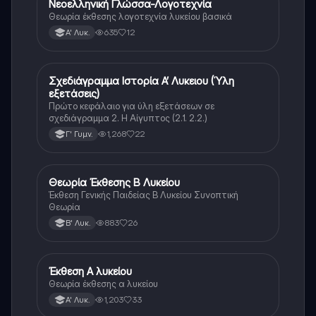
Νεοελληνική Γλώσσα-Λογοτεχνία
Νέα Ελληνικά
Θεωρία έκθεσης λογοτεχνία λυκείου βασικά
635
12
Α' Λυκ.
Σχεδιάγραμμα Ιστορία Α’ Λυκειου (Ύλη
Νέα Ελληνικά
εξετάσεις)
Πρώτο κεφάλαιο για ύλη εξετάσεων σε
σχεδιάγραμμα 2. Η Αίγυπτος (2.1. 2.2.)
1,268
22
Γ' Γυμν.
Θεωρία Έκθεσης Β Λυκείου
Νέα Ελληνικά
Έκθεση Γενικής Παιδείας Β Λυκείου Συνοπτική
Θεωρία
883
26
Β' Λυκ.
Έκθεση Α λυκείου
Νέα Ελληνικά
Θεωρία έκθεσης α λυκείου
1,203
33
Α' Λυκ.