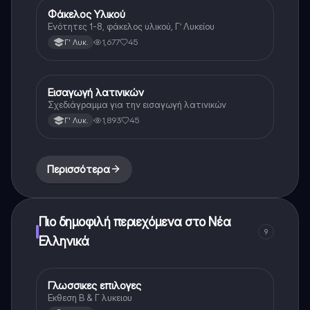
Φάκελος Υλικού
Αρχαία Ελληνικά
Ενότητες 1-8, φάκελος υλικού, Γ’ Λυκείου
1,677
45
Γ' Λυκ.
Εισαγωγή λατινικών
Λατινικά
Σχεδιάγραμμα για την εισαγωγή λατινικών
1,893
45
Γ' Λυκ.
Περισσότερα
Πιο δημοφιλή περιεχόμενα στο Νέα
9
Ελληνικά
Γλωσσικες επιλογες
Νέα Ελληνικά
Εκθεση Β & Γ λυκειου