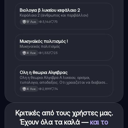
Βιολογια β λυκείου κεφάλαιο 2
Βιολογία
Κεφάλαιο 2 (άνθρωπος και περιβάλλον)
3,146
75
Β' Λυκ.
Μυκηναϊκός πολιτισμός !
Ιστορία
Μυκηναϊκός πολιτισμός
1,332
23
Α' Λυκ.
Ολη η θεωρια Αλγεβρας
Μαθηματικά
Ολη η θεωρια Αλγεβρα Α λυκειου, ορισμοι,
τυπολογιο, αποδειξεις. Οτι χρειαζεται να διαβασεις
για το θεωρητικο κομματι της αλγεβρας.
2,899
74
Α' Λυκ.
Κριτικές από τους χρήστες μας.
Έχουν όλα τα καλά —
και το