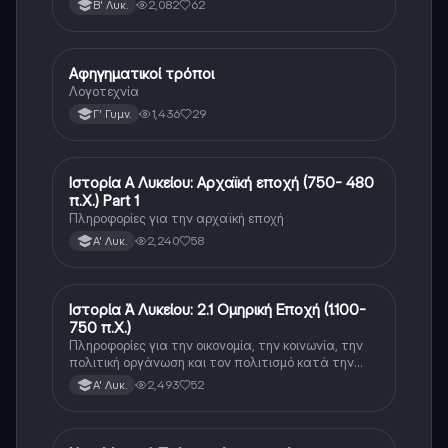
2,082
62
Β' Λυκ.
Αφηγηματικοί τρόποι
Νέα Ελληνικά
Λογοτεχνία
1,436
29
Γ' Γυμν.
Ιστορία Α Λυκείου: Αρχαϊκή εποχή (750- 480
Νέα Ελληνικά
π.Χ.) Part 1
Πληροφορίες για την αρχαϊκή εποχή
2,240
58
Α' Λυκ.
Ιστορία Ά Λυκείου: 2.1 Ομηρική Εποχή (1.100-
Νέα Ελληνικά
750 π.Χ.)
Πληροφορίες για την οικονομία, την κοινωνία, την
πολιτική οργάνωση και τον πολιτισμό κατά την
διάρκεια της ομηρικής εποχής.
2,493
52
Α' Λυκ.