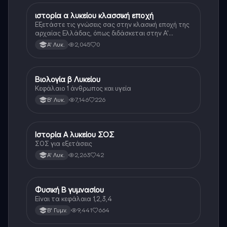
ιστορία α λυκείου κλασσική εποχή
Ιστορία
Εξετάστε τις γνώσεις σας στην κλασική εποχή της
αρχαίας Ελλάδας, όπως διδάσκεται στην Α'
Λυκείου.
2,045
0
Α' Λυκ.
Βιολογία β Λυκείου
Βιολογία
Κεφάλαιο 1 άνθρωπος και υγεία
7,146
226
Β' Λυκ.
Ιστορία Α λυκείου ΣΟΣ
Ιστορία
ΣΟΣ για εξετάσεις
2,263
42
Α' Λυκ.
Φυσική Β γυμνασίου
Φυσική
Είναι τα κεφάλαια 1,2,3,4
9,441
664
Β' Γυμν.