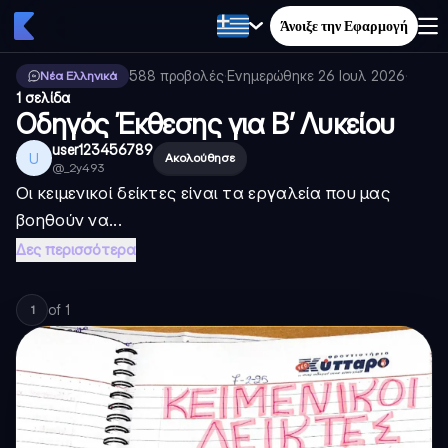
Άνοιξε την Εφαρμογή
588
προβολές
·
Ενημερώθηκε
26 Ιουλ 2026
·
Νέα Ελληνικά
1 σελίδα
Οδηγός Έκθεσης για Β’ Λυκείου
user123456789
U
Ακολούθησε
@
_2y493
Οι κειμενικοί δείκτες είναι τα εργαλεία που μας
βοηθούν να...
Δες περισσότερα
of
1
1