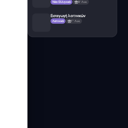
Νέα Ελληνικά
Β' Λυκ.
Εισαγωγή λατινικών
Λατινικά
Γ' Λυκ.