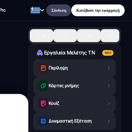
Σύνδεση
Κατέβασε την εφαρμογή
Pro
54
Εργαλεία Μελέτης ΤΝ
ΝΈΟ
Περίληψη
Κάρτες μνήμης
Κουίζ
Δοκιμαστική Εξέταση