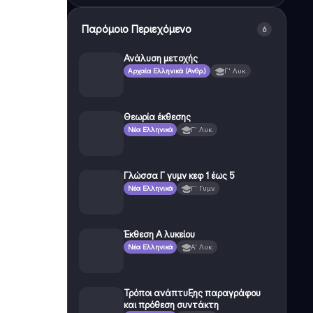
Παρόμοιο Περιεχόμενο
6
Ανάλυση μετοχής
Αρχαία Ελληνικά (Ανθρ.)
Γ' Λυκ.
Θεωρία έκθεσης
Νέα Ελληνικά
Γ' Λυκ.
Γλώσσα Γ γυμν κεφ 1 έως 5
Νέα Ελληνικά
Γ' Γυμν.
Έκθεση Α λυκείου
Νέα Ελληνικά
Α' Λυκ.
Τρόποι ανάπτυξης παραγράφου
και πρόθεση συντάκτη