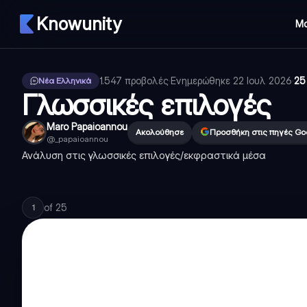
Knowunity
Μ
1.547
προβολές
·
Ενημερώθηκε
22 Ιουλ 2026
·
25
Νέα Ελληνικά
Γλωσσικές επιλογές
Maro Papaioannou
Ακολούθησε
Προσθήκη στις πηγές Go
@
_papaioannou
Ανάλυση στις γλωσσικές επιλογές/εκφραστικά μέσα
of
25
1