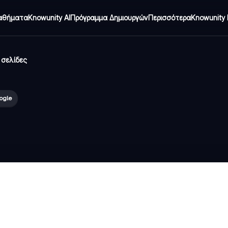
αθήματα
Knowunity AI
Πρόγραμμα Δημιουργών
Περισσότερα
Knowunity 
 σελίδες
ogle