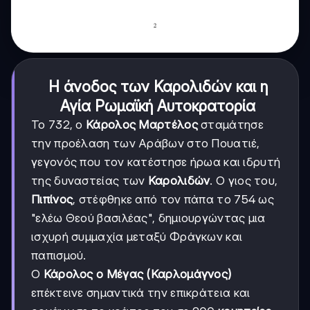
Η άνοδος των Καρολιδών και η
Αγία Ρωμαϊκή Αυτοκρατορία
Το 732, ο
Κάρολος Μαρτέλος
σταμάτησε
την προέλαση των Αράβων στο Πουατιέ,
γεγονός που τον κατέστησε ήρωα και ιδρυτή
της δυναστείας των
Καρολιδών
. Ο γιος του,
Πιπίνος
, στέφθηκε από τον πάπα το 754 ως
"ελέω Θεού βασιλέας", δημιουργώντας μια
ισχυρή συμμαχία μεταξύ Φράγκων και
παπισμού.
Ο
Κάρολος ο Μέγας (Καρλομάγνος)
επέκτεινε σημαντικά την επικράτεια και