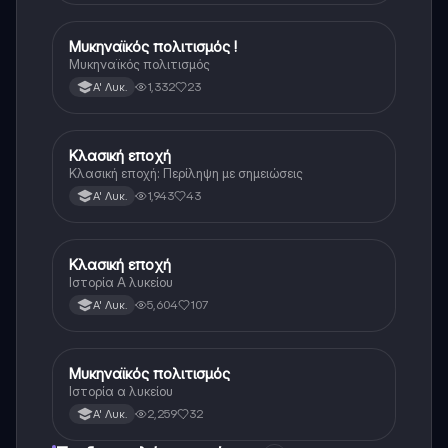
άριστη ταυτόσημο το βιβλίο, όμως πολύ πιο απλά
στη κατανόηση!
Μυκηναϊκός πολιτισμός !
Ιστορία
Μυκηναϊκός πολιτισμός
1,332
23
Α' Λυκ.
Κλασική εποχή
Ιστορία
Κλασική εποχή: Περίληψη με σημειώσεις
1,943
43
Α' Λυκ.
Κλασική εποχή
Ιστορία
Ιστορία Α λυκείου
5,604
107
Α' Λυκ.
Μυκηναϊκός πολιτισμός
Ιστορία
Ιστορία α λυκείου
2,259
32
Α' Λυκ.