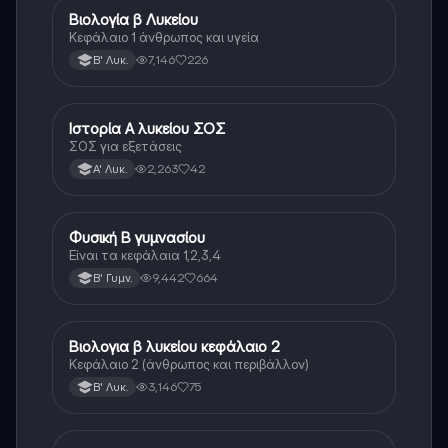
Βιολογία β Λυκείου
Βιολογία
Κεφάλαιο 1 άνθρωπος και υγεία
7,146
226
Β' Λυκ.
Ιστορία Α λυκείου ΣΟΣ
Ιστορία
ΣΟΣ για εξετάσεις
2,263
42
Α' Λυκ.
Φυσική Β γυμνασίου
Φυσική
Είναι τα κεφάλαια 1,2,3,4
9,442
664
Β' Γυμν.
Βιολογια β λυκείου κεφάλαιο 2
Βιολογία
Κεφάλαιο 2 (άνθρωπος και περιβάλλον)
3,146
75
Β' Λυκ.