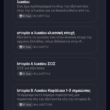
λυκείου
Σας έχω σχεδιαγράμματα όλης της εξεταστέας
ύλης της α λυκείου για να διευκολυνθείτε από το
τεράστιο βάρος του βιβλίου
2,857
66
Α' Λυκ.
ιστορία α λυκείου κλασσική εποχή
Ιστορία
Εξετάστε τις γνώσεις σας στην κλασική εποχή της
αρχαίας Ελλάδας, όπως διδάσκεται στην Α'
Λυκείου.
2,045
0
Α' Λυκ.
Ιστορία Α λυκείου ΣΟΣ
Ιστορία
ΣΟΣ για εξετάσεις
2,263
42
Α' Λυκ.
Ιστορία Β Λυκείου Κεφάλαια 1-3 σημειώσεις
Ιστορία
Το έγγραφο αυτό περιέχει περιληπτική, μεν
περιεκτική όλη την εξεταστέα ύλη της ιστορίας Β
λυκείου για τα πρώτα 3 Κεφάλαια, δηλαδή την
4,630
138
Β' Λυκ.
μισή ύλη. Το έγγραφο έχει γραφτεί με προσοχή και