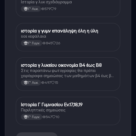
Ιστορία γ λυκ σχεδιάγραμμα
579
9
Γ' Λυκ.
ιστορία γ γυμν επανάληψη όλη η ύλη
Ιστορία
sos κεφάλαια
845
26
Γ' Γυμν.
ιστορία γ λυκείου οικονομία Β4 έως Β8
Ιστορία
Στις παραπάνω φωτογραφίες θα πρέπει
χειρόγραφα σημειώσεις των μαθημάτων β4 έως β8
της οικονομίας της ιστορίας γ λυκείου οι σημειώσεις
497
15
Γ' Λυκ.
αυτές είναι ίδιες ή αρκετά κοντά στο πρωτότυπο
κείμενο.
Ιστορία Γ Γυμνασίου Εν.17,18,19
Ιστορία
Περιληπτικές σημειώσεις
547
10
Γ' Γυμν.