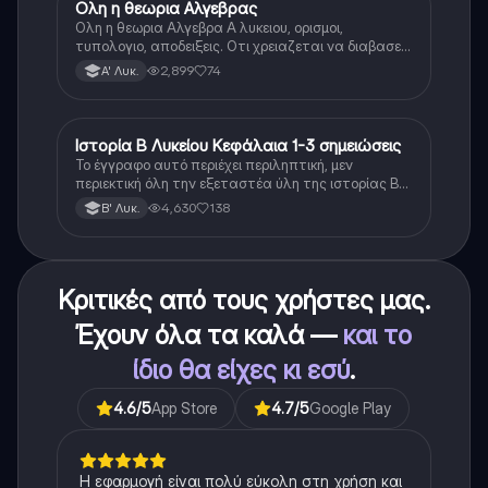
Ολη η θεωρια Αλγεβρας
Μαθηματικά
Ολη η θεωρια Αλγεβρα Α λυκειου, ορισμοι,
τυπολογιο, αποδειξεις. Οτι χρειαζεται να διαβασεις
για το θεωρητικο κομματι της αλγεβρας.
2,899
74
Α' Λυκ.
Ιστορία Β Λυκείου Κεφάλαια 1-3 σημειώσεις
Ιστορία
Το έγγραφο αυτό περιέχει περιληπτική, μεν
περιεκτική όλη την εξεταστέα ύλη της ιστορίας Β
λυκείου για τα πρώτα 3 Κεφάλαια, δηλαδή την
4,630
138
Β' Λυκ.
μισή ύλη. Το έγγραφο έχει γραφτεί με προσοχή και
άριστη ταυτόσημο το βιβλίο, όμως πολύ πιο απλά
στη κατανόηση!
Κριτικές από τους χρήστες μας.
Έχουν όλα τα καλά —
και το
ίδιο θα είχες κι εσύ
.
4.6
/5
App Store
4.7
/5
Google Play
Η εφαρμογή είναι πολύ εύκολη στη χρήση και