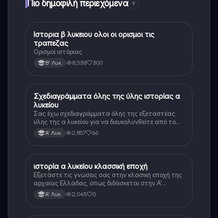
Πιο δημοφιλή περιεχόμενα
9
Ιστορια β λυκειου ολοι οι ορισμοι τις
Ιστορία
τραπεζας
Ορισμοί ιστόριας
8,538
300
Β' Λυκ.
Σχεδιαγράμματα όλης της ύλης ιστορίας α
Ιστορία
λυκείου
Σας έχω σχεδιαγράμματα όλης της εξεταστέας
ύλης της α λυκείου για να διευκολυνθείτε από το
τεράστιο βάρος του βιβλίου
2,857
66
Α' Λυκ.
ιστορία α λυκείου κλασσική εποχή
Ιστορία
Εξετάστε τις γνώσεις σας στην κλασική εποχή της
αρχαίας Ελλάδας, όπως διδάσκεται στην Α'
Λυκείου.
2,045
0
Α' Λυκ.