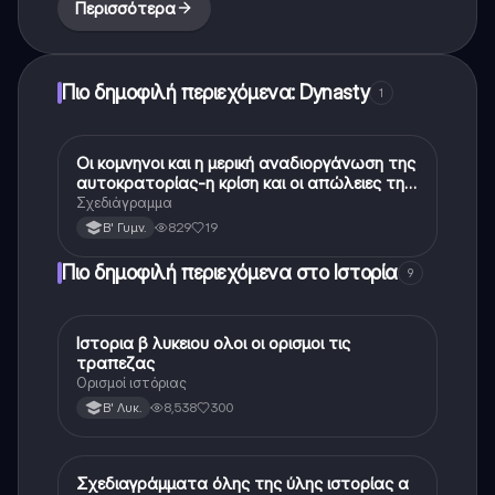
Περισσότερα
Πιο δημοφιλή περιεχόμενα: Dynasty
1
Οι κομνηνοι και η μερική αναδιοργάνωση της
Ιστορία
αυτοκρατορίας-η κρίση και οι απώλειες της
αυτοκρατορίας κατά τον 11ο αιώνα
Σχεδιάγραμμα
829
19
Β' Γυμν.
Πιο δημοφιλή περιεχόμενα στο Ιστορία
9
Ιστορια β λυκειου ολοι οι ορισμοι τις
Ιστορία
τραπεζας
Ορισμοί ιστόριας
8,538
300
Β' Λυκ.
Σχεδιαγράμματα όλης της ύλης ιστορίας α
Ιστορία