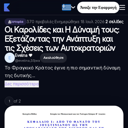
Άνοιξε την Εφαρμογή
370
προβολές
·
Ενημερώθηκε
18 Ιουλ 2026
·
2 σελίδες
Ιστορία
Οι Καρολίδες και Η Δύναμή τους:
Εξετάζοντας την Ανάπτυξη και
τις Σχέσεις των Αυτοκρατοριών
Evelina 💗
E
Ακολούθησε
@
evelina_53jwa
Το Φραγκικό Κράτος έγινε η πιο σημαντική δύναμη
της δυτικής...
Δες περισσότερα
of
2
1