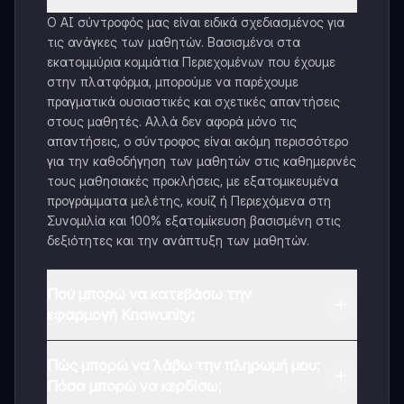
Ο AI σύντροφός μας είναι ειδικά σχεδιασμένος για
τις ανάγκες των μαθητών. Βασισμένοι στα
εκατομμύρια κομμάτια Περιεχομένων που έχουμε
στην πλατφόρμα, μπορούμε να παρέχουμε
πραγματικά ουσιαστικές και σχετικές απαντήσεις
στους μαθητές. Αλλά δεν αφορά μόνο τις
απαντήσεις, ο σύντροφος είναι ακόμη περισσότερο
για την καθοδήγηση των μαθητών στις καθημερινές
τους μαθησιακές προκλήσεις, με εξατομικευμένα
προγράμματα μελέτης, κουίζ ή Περιεχόμενα στη
Συνομιλία και 100% εξατομίκευση βασισμένη στις
δεξιότητες και την ανάπτυξη των μαθητών.
Πού μπορώ να κατεβάσω την
εφαρμογή Knowunity;
Μπορείτε να κατεβάσετε την εφαρμογή από το
Πώς μπορώ να λάβω την πληρωμή μου;
Google Play Store και το Apple App Store.
Πόσα μπορώ να κερδίσω;