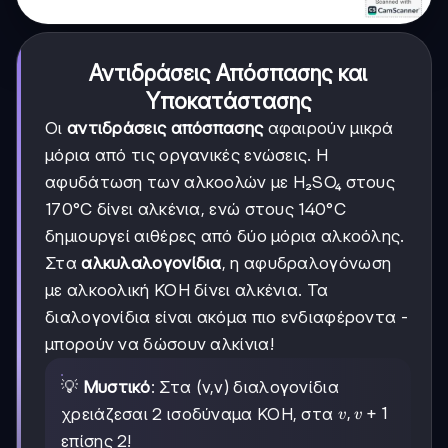
Αντιδράσεις Απόσπασης και
Υποκατάστασης
Οι
αντιδράσεις απόσπασης
αφαιρούν μικρά
μόρια από τις οργανικές ενώσεις. Η
αφυδάτωση των αλκοολών με H₂SO₄ στους
170°C δίνει αλκένια, ενώ στους 140°C
δημιουργεί αιθέρες από δύο μόρια αλκοόλης.
Στα
αλκυλαλογονίδια
, η αφυδραλογόνωση
με αλκοολική KOH δίνει αλκένια. Τα
διαλογονίδια είναι ακόμα πιο ενδιαφέροντα -
μπορούν να δώσουν αλκίνια!
💡
Μυστικό
: Στα (v,v) διαλογονίδια
v,v+1
,
+
1
χρειάζεσαι 2 ισοδύναμα KOH, στα
v
v
επίσης 2!