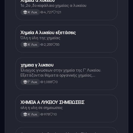
Χημεία α λυκείου
1ο ,2ο ,3ο κεφάλαιο χημείας α λυκείου
4,727
121
Α' Λυκ.
Χημεία Α λυκείου εξετάσεις
Χημεία
Όλη η ύλη της χημείας
2,255
55
Α' Λυκ.
χημεια γ λυκειου
Χημεία
Έλεγχος γνώσεων στην χημεία της Γ' Λυκείου.
Εξετάζονται θέματα οργανικής χημείας,
αντιδράσεων και ενώσεων.
1,088
0
Γ' Λυκ.
ΧΗΜΕΙΑ Α ΛΥΚΕΙΟΥ ΣΗΜΕΙΩΣΕΙΣ
Χημεία
ολη η υλη σε σημειωσεις
978
10
Α' Λυκ.