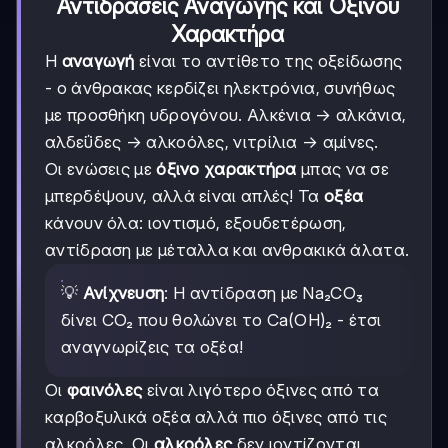
Αντιδράσεις Αναγωγής και Όξινου
Χαρακτήρα
Η
αναγωγή
είναι το αντίθετο της οξείδωσης
- ο άνθρακας κερδίζει ηλεκτρόνια, συνήθως
με προσθήκη υδρογόνου. Αλκένια → αλκάνια,
αλδεΰδες → αλκοόλες, νιτρίλια → αμίνες.
Οι ενώσεις με
όξινο χαρακτήρα
μπας να σε
μπερδέψουν, αλλά είναι απλές! Τα
οξέα
κάνουν όλα: ιοντισμό, εξουδετέρωση,
αντίδραση με μέταλλα και ανθρακικά άλατα.
💡
Ανίχνευση
: Η αντίδραση με Na₂CO₃
δίνει CO₂ που θολώνει το Ca(OH)₂ - έτσι
αναγνωρίζεις τα οξέα!
Οι
φαινόλες
είναι λιγότερο όξινες από τα
καρβοξυλικά οξέα αλλά πιο όξινες από τις
αλκοόλες. Οι
αλκοόλες
δεν ιοντίζονται