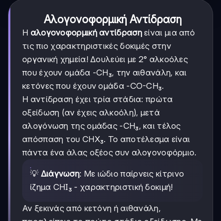
Αλογονοφορμική Αντίδραση
Η
αλογονοφορμική αντίδραση
είναι μια από
τις πιο χαρακτηριστικές δοκιμές στην
οργανική χημεία! Δουλεύει με 2° αλκοόλες
που έχουν ομάδα -CH₃, την αιθανάλη, και
κετόνες που έχουν ομάδα -CO-CH₃.
Η αντίδραση έχει τρία στάδια: πρώτα
οξείδωση (αν έχεις αλκοόλη), μετά
αλογόνωση της ομάδας -CH₃, και τέλος
απόσπαση του CHX₃. Το αποτέλεσμα είναι
πάντα ένα άλας οξέος συν αλογονοφόρμιο.
💡
Διάγνωση
: Με ιώδιο παίρνεις κίτρινο
ίζημα CHI₃ - χαρακτηριστική δοκιμή!
Αν ξεκινάς από κετόνη ή αιθανάλη,