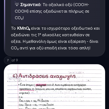
💡
Σημαντικό
: Το οξαλικό οξύ (COOH-
COOH) επίσης οξειδώνεται πλήρως σε
CO₂!
Το
KMnO₄
είναι το ισχυρότερο οξειδωτικό και
οξειδώνει τις 1° αλκοόλες κατευθείαν σε
οξέα. Η μεθανόλη όμως είναι εξαίρεση - δίνει
CO₂ αντί για οξύ επειδή είναι τόσο απλή!
of
9
7