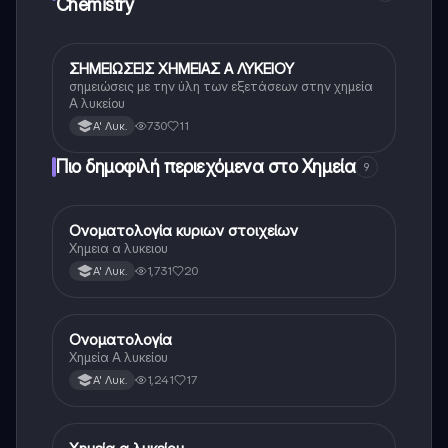
Chemistry
ΣΗΜΕΙΩΣΕΙΣ ΧΗΜΕΙΑΣ Α ΛΥΚΕΙΟΥ
Χημεία
σημειώσεις με την ύλη των εξετάσεων στην χημεία
Α λυκείου
730
11
Α' Λυκ.
Πιο δημοφιλή περιεχόμενα στο Χημεία
9
Ονοματολογία κυριων στοιχείων
Χημεία
Χημεια α λυκειου
1,731
20
Α' Λυκ.
Ονοματολογία
Χημεία
Χημεία Α λυκείου
1,241
17
Α' Λυκ.
Χημεία