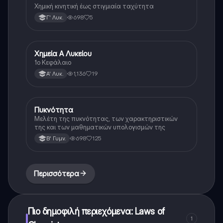
Χημική κινητική έως στιγμιαία ταχύτητα
698
5
Γ' Λυκ.
Χημεία Α Λυκείου
Χημεία
1ο Κεφάλαιο
1,136
19
Α' Λυκ.
Πυκνότητα
Φυσική
Μελέτη της πυκνότητας, των χαρακτηριστικών
της και των μαθηματικών υπολογισμών της
698
125
Β' Γυμν.
Περισσότερα
Πιο δημοφιλή περιεχόμενα: Laws of
1