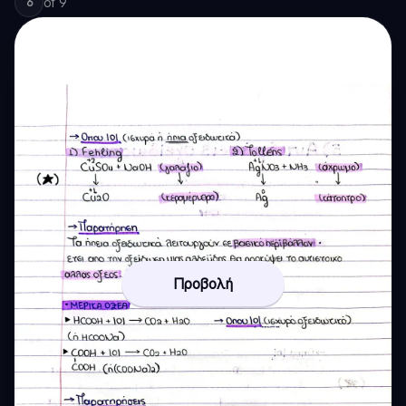
of
9
6
Προβολή