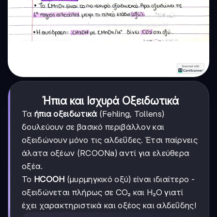
Ήπια και Ισχυρά Οξειδωτικά
Τα
ήπια οξειδωτικά
(Fehling, Tollens)
δουλεύουν σε βασικό περιβάλλον και
οξειδώνουν μόνο τις αλδεΰδες. Έτσι παίρνεις
άλατα οξέων (RCOONa) αντί για ελεύθερα
οξέα.
Το
HCOOH
(μυρμηγκικό οξύ) είναι ιδιαίτερο -
οξειδώνεται πλήρως σε CO₂ και H₂O γιατί
έχει χαρακτηριστικά και οξέος και αλδεΰδης!