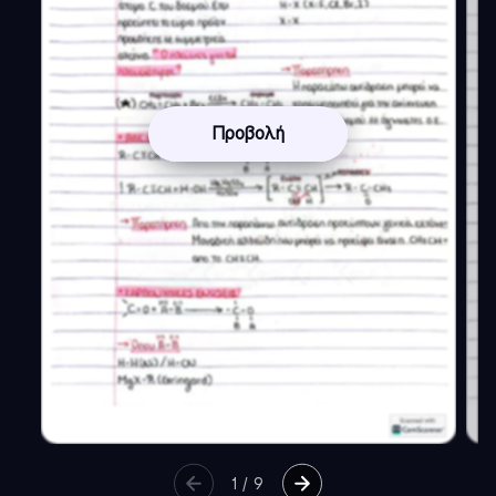
Προβολή
1
/
9