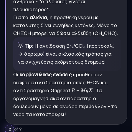
άνθρακα - "ο πλούσιος γίνεται
πλουσιότερος".
Για τα
αλκίνια
, η προσθήκη νερού με
καταλύτες δίνει συνήθως κετόνες. Μόνο το
CHΞCH μπορεί να δώσει αλδεΰδη (CH₃CHO).
💡
Tip
: Η αντίδραση Br₂/CCl₄ (πορτοκαλί
→ άχρωμο) είναι ο κλασικός τρόπος για
να ανιχνεύσεις ακόρεστους δεσμούς!
Οι
καρβονυλικές ενώσεις
προσθέτουν
διάφορα αντιδραστήρια όπως H-CN και
R-
−
αντιδραστήρια Grignard
. Τα
R
M
g
X
MgX
οργανομαγνησιακά αντιδραστήρια
δουλεύουν μόνο σε άνυδρο περιβάλλον - το
νερό τα καταστρέφει!
of
9
2