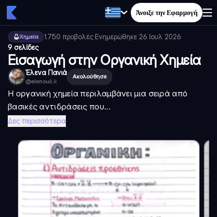
Άνοιξε την Εφαρμογή
1.750
προβολές
·
Ενημερώθηκε
26 Ιουλ 2026
·
Χημεία
9 σελίδες
Εισαγωγή στην Οργανική Χημεία
Έλενα Πανιά
Ακολούθησε
@
elenouli.ii
Η οργανική χημεία περιλαμβάνει μια σειρά από
βασικές αντιδράσεις που...
Δες περισσότερα