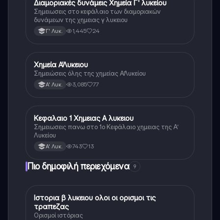
Διαμοριακές δυνάμεις Χημεία Γ' λυκείου
Χημεία
Σημειωσεις στο κεφάλαιο των διαμοριακών
δυνάμεων της χημειας γ λυκειου
1,445
24
Γ' Λυκ.
Χημεία Α’Λυκειου
Χημεία
Σημειώσεις όλης της χημείας Α’Λυκείου
3,085
77
Α' Λυκ.
Κεφαλαιο 1 Χημειας Α λυκειου
Χημεία
Σημειωσεις πανω στο 1ο Κεφάλαιο χημειας της Α’
Λυκείου
743
13
Α' Λυκ.
Πιο δημοφιλή περιεχόμενα
9
Ιστορια β λυκειου ολοι οι ορισμοι τις
Ιστορία
τραπεζας
Ορισμοί ιστόριας