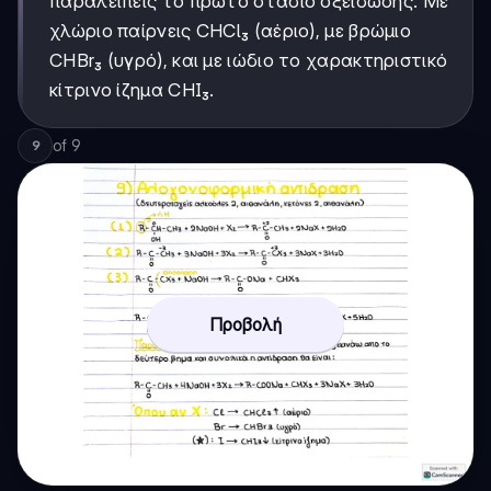
παραλείπεις το πρώτο στάδιο οξείδωσης. Με
χλώριο παίρνεις CHCl₃ (αέριο), με βρώμιο
CHBr₃ (υγρό), και με ιώδιο το χαρακτηριστικό
κίτρινο ίζημα CHI₃.
of
9
9
Προβολή