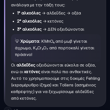
ανάλογα με την τάξη τους:
1° αλκοόλες
→ αλδεΰδες → οξέα
2° αλκοόλες
→ κετόνες
3° αλκοόλες
→ ΔΕΝ οξειδώνονται
💡
Χρώματα
: KMnO₄ από μωβ γίνεται
άχρωμο, K₂Cr₂O₇ από πορτοκαλί γίνεται
πράσινο!
Οι
αλδεΰδες
οξειδώνονται εύκολα σε οξέα,
ενώ οι
κετόνες
είναι πολύ πιο ανθεκτικές.
Αυτό το χρησιμοποιούμε στις δοκιμές Fehling
(κεραμέρυθρο ίζημα) και Tollens (ασημένιος
καθρέφτης) για να ξεχωρίσουμε αλδεΰδες
από κετόνες.