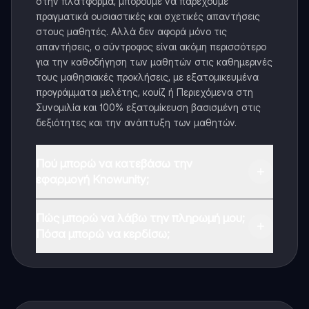
στην πλατφόρμα, μπορούμε να παρέχουμε
πραγματικά ουσιαστικές και σχετικές απαντήσεις
στους μαθητές. Αλλά δεν αφορά μόνο τις
απαντήσεις, ο σύντροφος είναι ακόμη περισσότερο
για την καθοδήγηση των μαθητών στις καθημερινές
τους μαθησιακές προκλήσεις, με εξατομικευμένα
προγράμματα μελέτης, κουίζ ή Περιεχόμενα στη
Συνομιλία και 100% εξατομίκευση βασισμένη στις
δεξιότητες και την ανάπτυξη των μαθητών.
Πού μπορώ να κατεβάσω την
εφαρμογή Knowunity;
Μπορείτε να κατεβάσετε την εφαρμογή από το
Πώς μπορώ να λάβω την πληρωμή μου;
Google Play Store και το Apple App Store.
Πόσα μπορώ να κερδίσω;
Ναι, έχετε δωρεάν πρόσβαση στο περιεχόμενο της
εφαρμογής και στον AI companion μας. Για να
ξεκλειδώσετε ορισμένες λειτουργίες της εφαρμογής,
μπορείτε να αγοράσετε το Knowunity Pro.