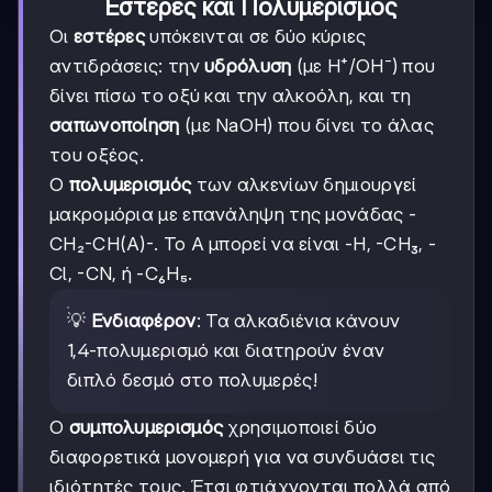
Εστέρες και Πολυμερισμός
Οι
εστέρες
υπόκεινται σε δύο κύριες
αντιδράσεις: την
υδρόλυση
(με H⁺/OH⁻) που
δίνει πίσω το οξύ και την αλκοόλη, και τη
σαπωνοποίηση
(με NaOH) που δίνει το άλας
του οξέος.
Ο
πολυμερισμός
των αλκενίων δημιουργεί
μακρομόρια με επανάληψη της μονάδας -
CH₂-CH(A)-. Το Α μπορεί να είναι -H, -CH₃, -
Cl, -CN, ή -C₆H₅.
💡
Ενδιαφέρον
: Τα αλκαδιένια κάνουν
1,4-πολυμερισμό και διατηρούν έναν
διπλό δεσμό στο πολυμερές!
Ο
συμπολυμερισμός
χρησιμοποιεί δύο
διαφορετικά μονομερή για να συνδυάσει τις
ιδιότητές τους. Έτσι φτιάχνονται πολλά από