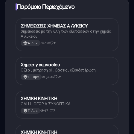
Παρόμοιο Περιεχόμενο
ΣΗΜΕΙΩΣΕΙΣ ΧΗΜΕΙΑΣ Α ΛΥΚΕΙΟΥ
Χημεία
σημειώσεις με την ύλη των εξετάσεων στην χημεία
Α λυκείου
730
11
Α' Λυκ.
Χημεια γ γυμνασίου
Χημεία
Οξέα , μέτρηση pH, βάσεις , εξουδετέρωση
1,403
25
Γ' Γυμν.
ΧΗΜΙΚΗ ΚΙΝΗΤΙΚΗ
Χημεία (Θετ.)
ΟΛΗ Η ΘΕΩΡΙΑ ΣΥΝΟΠΤΙΚΑ
471
7
Γ' Λυκ.
ΧΗΜΙΚΗ ΚΙΝΗΤΙΚΗ
Χημεία (Θετ.)