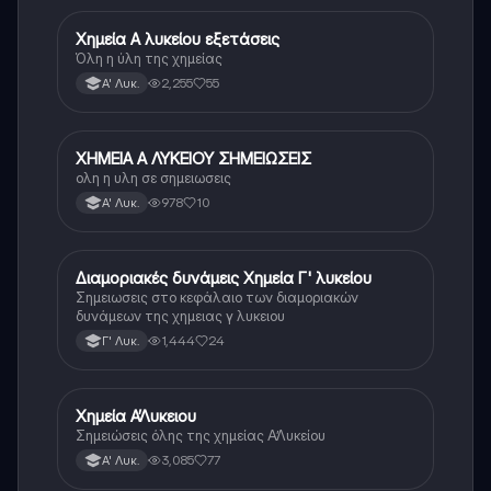
Χημεία Α λυκείου εξετάσεις
Χημεία
Όλη η ύλη της χημείας
2,255
55
Α' Λυκ.
ΧΗΜΕΙΑ Α ΛΥΚΕΙΟΥ ΣΗΜΕΙΩΣΕΙΣ
Χημεία
ολη η υλη σε σημειωσεις
978
10
Α' Λυκ.
Διαμοριακές δυνάμεις Χημεία Γ' λυκείου
Χημεία
Σημειωσεις στο κεφάλαιο των διαμοριακών
δυνάμεων της χημειας γ λυκειου
1,444
24
Γ' Λυκ.
Χημεία Α’Λυκειου
Χημεία
Σημειώσεις όλης της χημείας Α’Λυκείου
3,085
77
Α' Λυκ.