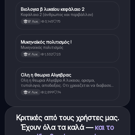
Βιολογια β λυκείου κεφάλαιο 2
Βιολογία
Κεφάλαιο 2 (άνθρωπος και περιβάλλον)
3,145
75
Β' Λυκ.
Μυκηναϊκός πολιτισμός !
Ιστορία
Μυκηναϊκός πολιτισμός
1,332
23
Α' Λυκ.
Ολη η θεωρια Αλγεβρας
Μαθηματικά
Ολη η θεωρια Αλγεβρα Α λυκειου, ορισμοι,
τυπολογιο, αποδειξεις. Οτι χρειαζεται να διαβασεις
για το θεωρητικο κομματι της αλγεβρας.
2,899
74
Α' Λυκ.
Κριτικές από τους χρήστες μας.
Έχουν όλα τα καλά —
και το