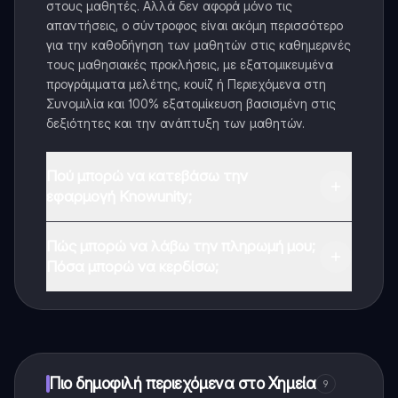
στους μαθητές. Αλλά δεν αφορά μόνο τις
απαντήσεις, ο σύντροφος είναι ακόμη περισσότερο
για την καθοδήγηση των μαθητών στις καθημερινές
τους μαθησιακές προκλήσεις, με εξατομικευμένα
προγράμματα μελέτης, κουίζ ή Περιεχόμενα στη
Συνομιλία και 100% εξατομίκευση βασισμένη στις
δεξιότητες και την ανάπτυξη των μαθητών.
Πού μπορώ να κατεβάσω την
εφαρμογή Knowunity;
Μπορείτε να κατεβάσετε την εφαρμογή από το
Πώς μπορώ να λάβω την πληρωμή μου;
Google Play Store και το Apple App Store.
Πόσα μπορώ να κερδίσω;
Ναι, έχετε δωρεάν πρόσβαση στο περιεχόμενο της
εφαρμογής και στον AI companion μας. Για να
ξεκλειδώσετε ορισμένες λειτουργίες της εφαρμογής,
μπορείτε να αγοράσετε το Knowunity Pro.
Πιο δημοφιλή περιεχόμενα στο Χημεία
9