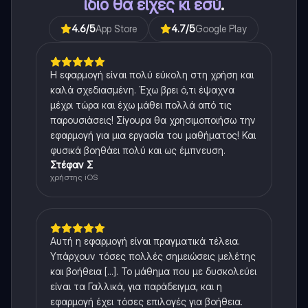
ίδιο θα είχες κι εσύ
.
4.6
/5
App Store
4.7
/5
Google Play
Η εφαρμογή είναι πολύ εύκολη στη χρήση και
καλά σχεδιασμένη. Έχω βρει ό,τι έψαχνα
μέχρι τώρα και έχω μάθει πολλά από τις
παρουσιάσεις! Σίγουρα θα χρησιμοποιήσω την
εφαρμογή για μια εργασία του μαθήματος! Και
φυσικά βοηθάει πολύ και ως έμπνευση.
Στέφαν Σ
χρήστης iOS
Αυτή η εφαρμογή είναι πραγματικά τέλεια.
Υπάρχουν τόσες πολλές σημειώσεις μελέτης
και βοήθεια [...]. Το μάθημα που με δυσκολεύει
είναι τα Γαλλικά, για παράδειγμα, και η
εφαρμογή έχει τόσες επιλογές για βοήθεια.