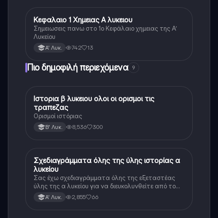
Κεφαλαιο 1 Χημειας Α λυκειου
Χημεία
Σημειωσεις πανω στο 1ο Κεφάλαιο χημειας της Α’
Λυκείου
742
13
Α' Λυκ.
Πιο δημοφιλή περιεχόμενα
9
Ιστορια β λυκειου ολοι οι ορισμοι τις
Ιστορία
τραπεζας
Ορισμοί ιστόριας
8,536
300
Β' Λυκ.
Σχεδιαγράμματα όλης της ύλης ιστορίας α
Ιστορία
λυκείου
Σας έχω σχεδιαγράμματα όλης της εξεταστέας
ύλης της α λυκείου για να διευκολυνθείτε από το
τεράστιο βάρος του βιβλίου
2,855
66
Α' Λυκ.