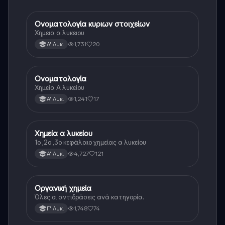
Ονοματολογία κυριων στοιχείων
Χημεία
Χημεια α λυκειου
1,731
20
Α' Λυκ.
Ονοματολογία
Χημεία
Χημεία Α λυκείου
1,241
17
Α' Λυκ.
Χημεία α λυκείου
Χημεία
1ο ,2ο ,3ο κεφάλαιο χημείας α λυκείου
4,727
121
Α' Λυκ.
Οργανική χημεία
Χημεία
Όλες οι αντιδράσεις ανά κατηγορία.
1,748
74
Γ' Λυκ.