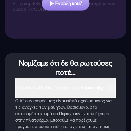
4
.
Τα καρβοξυλικά οξέα περιέχουν μια καρβοξυλική
Έναρξη κουίζ
ομάδα (-COOH). Αληθές ή Ψευδές;
Νομίζαμε ότι δε θα ρωτούσες
ποτέ...
Τι είναι ο AI σύντροφος του Knowunity;
Ο AI σύντροφός μας είναι ειδικά σχεδιασμένος για
τις ανάγκες των μαθητών. Βασισμένοι στα
εκατομμύρια κομμάτια Περιεχομένων που έχουμε
στην πλατφόρμα, μπορούμε να παρέχουμε
πραγματικά ουσιαστικές και σχετικές απαντήσεις