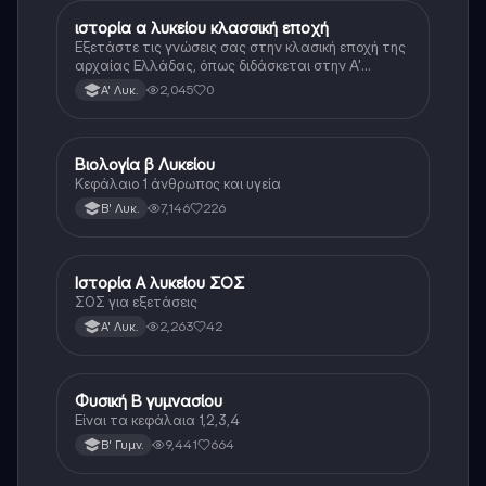
ιστορία α λυκείου κλασσική εποχή
Ιστορία
Εξετάστε τις γνώσεις σας στην κλασική εποχή της
αρχαίας Ελλάδας, όπως διδάσκεται στην Α'
Λυκείου.
2,045
0
Α' Λυκ.
Βιολογία β Λυκείου
Βιολογία
Κεφάλαιο 1 άνθρωπος και υγεία
7,146
226
Β' Λυκ.
Ιστορία Α λυκείου ΣΟΣ
Ιστορία
ΣΟΣ για εξετάσεις
2,263
42
Α' Λυκ.
Φυσική Β γυμνασίου
Φυσική
Είναι τα κεφάλαια 1,2,3,4
9,441
664
Β' Γυμν.