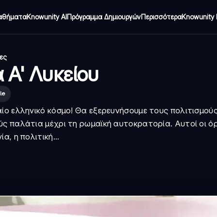
αθήματα
Knowunity AI
Πρόγραμμα Δημιουργών
Περισσότερα
Knowunity 
δες
α Α' Λυκείου
le
ίο ελληνικό κόσμο! Θα εξερευνήσουμε τους πολιτισμού
ς παλάτια μέχρι τη ρωμαϊκή αυτοκρατορία. Αυτοί οι όρ
, η πολιτική...