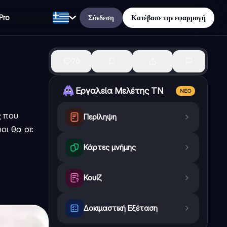
Σύνδεση
Κατέβασε την εφαρμογή
Pro
70
Εργαλεία Μελέτης ΤΝ
ΝΈΟ
ς που
Περίληψη
οι θα σε
Κάρτες μνήμης
Κουίζ
Δοκιμαστική Εξέταση