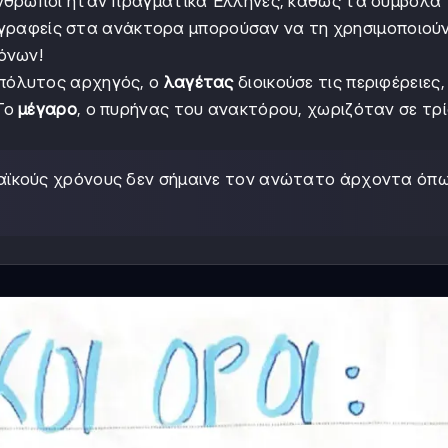
άνθρωποι ήταν πραγματικά Έλληνες, καθώς τα σύμβολά 
ι γραφείς στα ανάκτορα μπορούσαν να τη χρησιμοποιούν
όνων!
πόλυτος αρχηγός, ο
λαγέτας
διοικούσε τις περιφέρειες,
 Το
μέγαρο
, ο πυρήνας του ανακτόρου, χωριζόταν σε τρί
ναϊκούς χρόνους δεν σήμαινε τον ανώτατο άρχοντα όπ