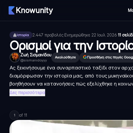
Knowunity
Μ
2.447
προβολές
·
Ενημερώθηκε
22 Ιουλ 2026
·
11 σελί
Ιστορία
Ορισμοί για την Ιστορί
Ζωή Σισμανίδου
Ακολούθησε
Προσθήκη στις πηγές Goog
@
sismanidoyyy
Ας ξεκινήσουμε ένα συναρπαστικό ταξίδι στον αρχα
διαμόρφωσαν την ιστορία μας, από τους μυκηναϊκού
βοηθήσουν να κατανοήσεις πώς εξελίχθηκε η κοινωνία
Δες περισσότερα
of
11
1