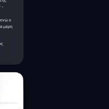
της
 -
 ενώ ο
α μέρη
ως