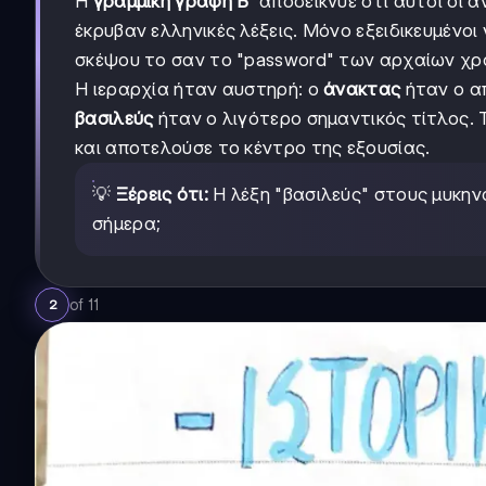
Η
γραμμική γραφή Β'
αποδείκνυε ότι αυτοί οι 
έκρυβαν ελληνικές λέξεις. Μόνο εξειδικευμένο
σκέψου το σαν το "password" των αρχαίων χρ
Η ιεραρχία ήταν αυστηρή: ο
άνακτας
ήταν ο α
βασιλεύς
ήταν ο λιγότερο σημαντικός τίτλος.
και αποτελούσε το κέντρο της εξουσίας.
💡
Ξέρεις ότι:
Η λέξη "βασιλεύς" στους μυκη
σήμερα;
of
11
2