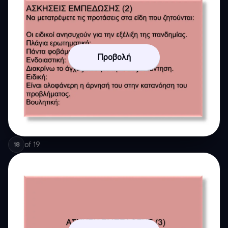
Προβολή
of
19
18