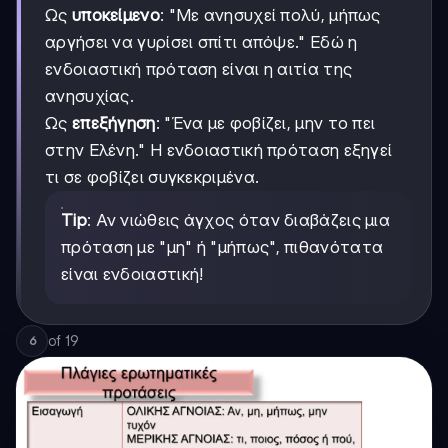
Ως
υποκείμενο
: "Με ανησυχεί πολύ, μήπως
αργήσει να γυρίσει σπίτι απόψε." Εδώ η
ενδοιαστική πρόταση είναι η αιτία της
ανησυχίας.
Ως
επεξήγηση
: "Ένα με φοβίζει, μην το πει
στην Ελένη." Η ενδοιαστική πρόταση εξηγεί
τι σε φοβίζει συγκεκριμένα.
Tip
: Αν νιώθεις άγχος όταν διαβάζεις μια
πρόταση με "μη" ή "μήπως", πιθανότατα
είναι ενδοιαστική!
of
19
6