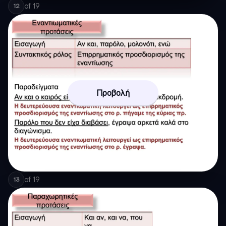
of
19
12
Προβολή
of
19
13