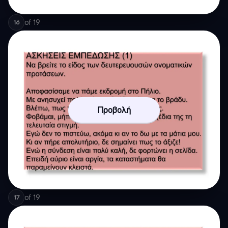
of
19
16
Προβολή
of
19
17