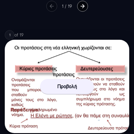
1
/
19
of
19
1
Προβολή