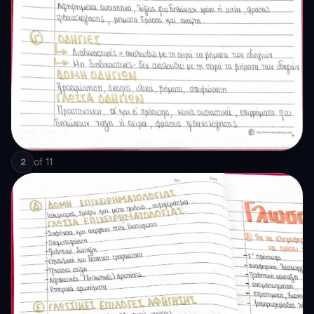
of
11
2