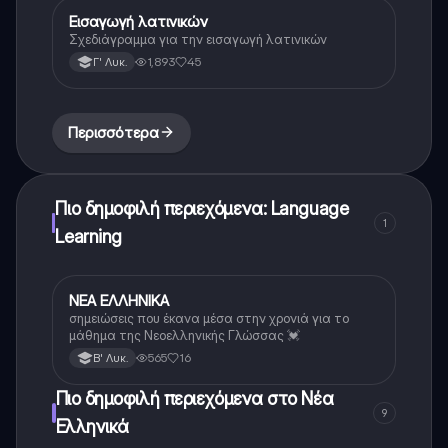
Εισαγωγή λατινικών
Λατινικά
Σχεδιάγραμμα για την εισαγωγή λατινικών
1,893
45
Γ' Λυκ.
Περισσότερα
Πιο δημοφιλή περιεχόμενα: Language
1
Learning
ΝΕΑ ΕΛΛΗΝΙΚΑ
Νέα Ελληνικά
σημειώσεις που έκανα μέσα στην χρονιά για το
μάθημα της Νεοελληνικής Γλώσσας 💓
565
16
Β' Λυκ.
Πιο δημοφιλή περιεχόμενα στο Νέα
9
Ελληνικά