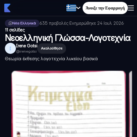
Άνοιξε την Εφαρμογή
635
προβολές
·
Ενημερώθηκε
24 Ιουλ 2026
·
Νέα Ελληνικά
11 σελίδες
Νεοελληνική Γλώσσα-Λογοτεχνία
Irene Gotsi
I
Ακολούθησε
@
irenegotsi
Θεωρία έκθεσης λογοτεχνία λυκείου βασικά