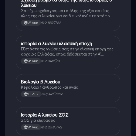
λυκείου
Σας έχω σχεδιαγράμματα όλης της εξεταστέας
ύλης της α λυκείου για να διευκολυνθείτε από το
τεράστιο βάρος του βιβλίου
2,857
66
Α' Λυκ.
ιστορία α λυκείου κλασσική εποχή
Ιστορία
Εξετάστε τις γνώσεις σας στην κλασική εποχή της
αρχαίας Ελλάδας, όπως διδάσκεται στην Α'
Λυκείου.
2,045
0
Α' Λυκ.
Βιολογία β Λυκείου
Βιολογία
Κεφάλαιο 1 άνθρωπος και υγεία
7,146
226
Β' Λυκ.
Ιστορία Α λυκείου ΣΟΣ
Ιστορία
ΣΟΣ για εξετάσεις
2,263
42
Α' Λυκ.