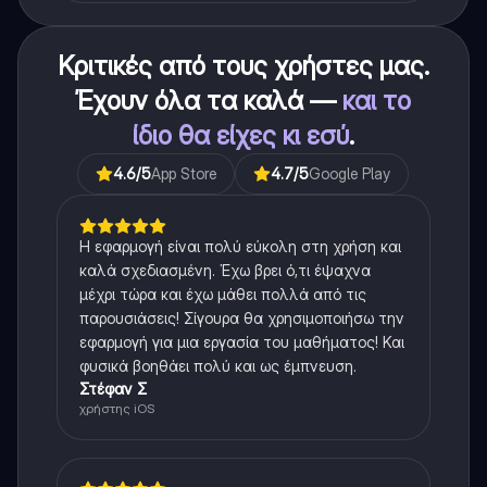
Κριτικές από τους χρήστες μας.
Έχουν όλα τα καλά —
και το
ίδιο θα είχες κι εσύ
.
4.6
/5
App Store
4.7
/5
Google Play
Η εφαρμογή είναι πολύ εύκολη στη χρήση και
καλά σχεδιασμένη. Έχω βρει ό,τι έψαχνα
μέχρι τώρα και έχω μάθει πολλά από τις
παρουσιάσεις! Σίγουρα θα χρησιμοποιήσω την
εφαρμογή για μια εργασία του μαθήματος! Και
φυσικά βοηθάει πολύ και ως έμπνευση.
Στέφαν Σ
χρήστης iOS