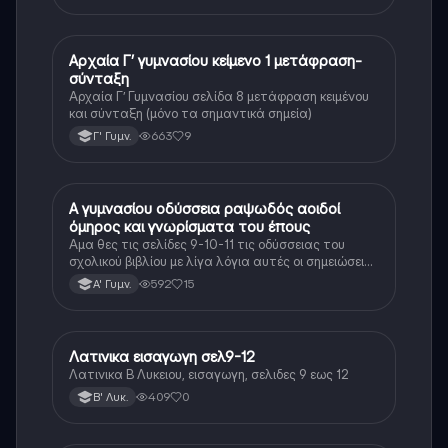
Αδύνατος
Αρχαία Γ’ γυμνασίου κείμενο 1 μετάφραση-
Αρχαία Ελληνικά
σύνταξη
Αρχαία Γ’ Γυμνασίου σελίδα 8 μετάφραση κειμένου
και σύνταξη (μόνο τα σημαντικά σημεία)
663
9
Γ' Γυμν.
Α γυμνασίου οδύσσεια ραψωδός αοιδοί
Αρχαία Ελληνικά
όμηρος και γνωρίσματα του έπους
Αμα θες τις σελίδες 9-10-11 τις οδύσσειας του
σχολικού βιβλίου με λίγα λόγια αυτές οι σημειώσεις
θα σε βοηθήσουν αρκετά στο διάβασμα σου
592
15
Α' Γυμν.
Λατινικα εισαγωγη σελ9-12
Νέα Ελληνικά
Λατινικα Β Λυκειου, εισαγωγη, σελιδες 9 εως 12
409
0
Β' Λυκ.