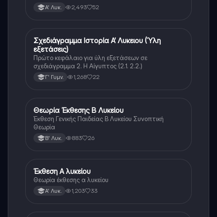
διάρκεια της ομηρικής εποχής.
2,493
52
Α' Λυκ.
Σχεδιάγραμμα Ιστορία Α’ Λυκειου (Ύλη
Νέα Ελληνικά
εξετάσεις)
Πρώτο κεφάλαιο για ύλη εξετάσεων σε
σχεδιάγραμμα 2. Η Αίγυπτος (2.1. 2.2.)
1,268
22
Γ' Γυμν.
Θεωρία Έκθεσης Β Λυκείου
Νέα Ελληνικά
Έκθεση Γενικής Παιδείας Β Λυκείου Συνοπτική
Θεωρία
883
26
Β' Λυκ.
Έκθεση Α λυκείου
Νέα Ελληνικά
Θεωρία έκθεσης α λυκείου
1,203
33
Α' Λυκ.