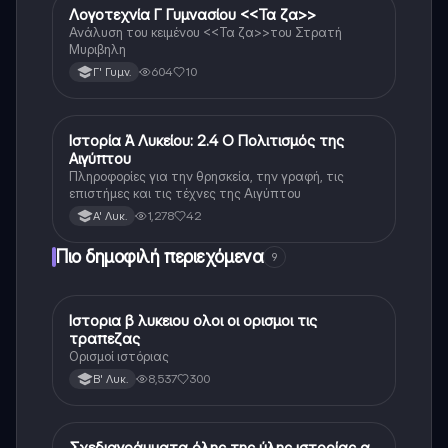
Λογοτεχνία Γ Γυμνασίου <<Τα ζα>>
Νέα Ελληνικά
Ανάλυση του κειμένου <<Τα ζα>>του Στρατή
Μυριβηλη
604
10
Γ' Γυμν.
Ιστορία Ά Λυκείου: 2.4 Ο Πολιτισμός της
Νέα Ελληνικά
Αιγύπτου
Πληροφορίες για την θρησκεία, την γραφή, τις
επιστήμες και τις τέχνες της Αιγύπτου
1,278
42
Α' Λυκ.
Πιο δημοφιλή περιεχόμενα
9
Ιστορια β λυκειου ολοι οι ορισμοι τις
Ιστορία
τραπεζας
Ορισμοί ιστόριας
8,537
300
Β' Λυκ.
Σχεδιαγράμματα όλης της ύλης ιστορίας α
Ιστορία