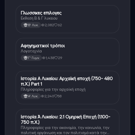
Γλωσσικες επιλογες
Νέα Ελληνικά
Εκθεση Β & Γ λυκειου
2,082
62
Β' Λυκ.
Αφηγηματικοί τρόποι
Νέα Ελληνικά
Λογοτεχνία
1,438
29
Γ' Γυμν.
Ιστορία Α Λυκείου: Αρχαϊκή εποχή (750- 480
Νέα Ελληνικά
π.Χ.) Part 1
Πληροφορίες για την αρχαϊκή εποχή
2,240
58
Α' Λυκ.
Ιστορία Ά Λυκείου: 2.1 Ομηρική Εποχή (1.100-
Νέα Ελληνικά
750 π.Χ.)
Πληροφορίες για την οικονομία, την κοινωνία, την
πολιτική οργάνωση και τον πολιτισμό κατά την