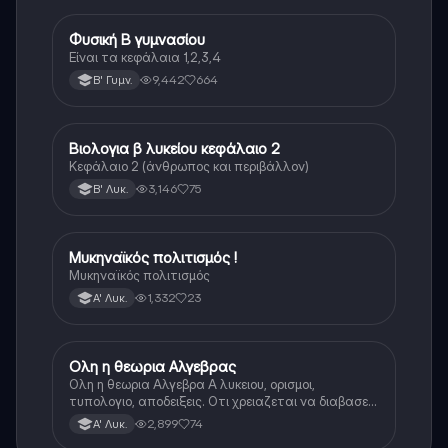
Φυσική Β γυμνασίου
Φυσική
Είναι τα κεφάλαια 1,2,3,4
9,442
664
Β' Γυμν.
Βιολογια β λυκείου κεφάλαιο 2
Βιολογία
Κεφάλαιο 2 (άνθρωπος και περιβάλλον)
3,146
75
Β' Λυκ.
Μυκηναϊκός πολιτισμός !
Ιστορία
Μυκηναϊκός πολιτισμός
1,332
23
Α' Λυκ.
Ολη η θεωρια Αλγεβρας
Μαθηματικά
Ολη η θεωρια Αλγεβρα Α λυκειου, ορισμοι,
τυπολογιο, αποδειξεις. Οτι χρειαζεται να διαβασεις
για το θεωρητικο κομματι της αλγεβρας.
2,899
74
Α' Λυκ.