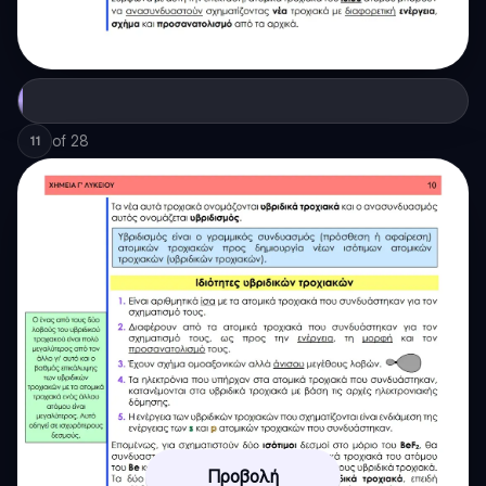
of
28
11
Προβολή