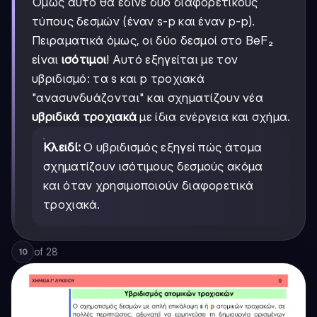
Όμως αυτό θα έδινε δύο διαφορετικούς
τύπους δεσμών (έναν s-p και έναν p-p).
Πειραματικά όμως, οι δύο δεσμοί στο BeF₂
είναι
ισότιμοι
! Αυτό εξηγείται με τον
υβριδισμό: τα s και p τροχιακά
"ανασυνδυάζονται" και σχηματίζουν νέα
υβριδικά τροχιακά
με ίδια ενέργεια και σχήμα.
Κλειδί:
Ο υβριδισμός εξηγεί πώς άτομα
σχηματίζουν ισότιμους δεσμούς ακόμα
και όταν χρησιμοποιούν διαφορετικά
τροχιακά.
of
28
10