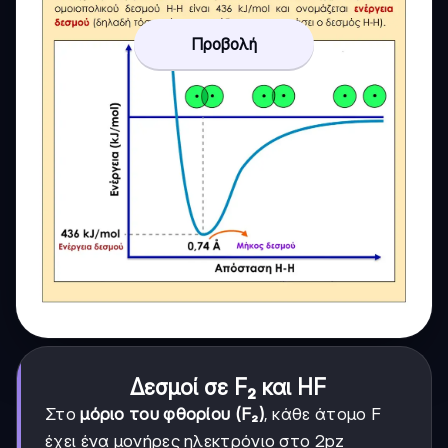
Προβολή
Δεσμοί σε F₂ και HF
Στο
μόριο του φθορίου (F₂)
, κάθε άτομο F
έχει ένα μονήρες ηλεκτρόνιο στο 2pz