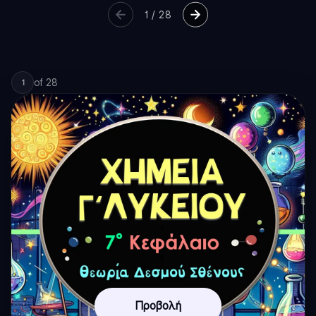
1
/
28
of
28
1
Προβολή