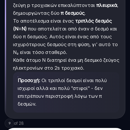
ζεύγη p τροχιακών επικαλύπτονται
πλευρικά
,
δημιουργώντας δύο
π δεσμούς
.
Το αποτέλεσμα είναι ένας
τριπλός δεσμός
(N≡N)
που αποτελείται από έναν σ δεσμό και
δύο π δεσμούς. Αυτός είναι ένας από τους
ισχυρότερους δεσμούς στη φύση, γι' αυτό το
N₂ είναι τόσο σταθερό.
Κάθε άτομο N διατηρεί ένα μη δεσμικό ζεύγος
ηλεκτρονίων στο 2s τροχιακό.
Προσοχή:
Οι τριπλοί δεσμοί είναι πολύ
ισχυροί αλλά και πολύ "στιφοί" - δεν
επιτρέπουν περιστροφή λόγω των π
δεσμών.
of
28
9