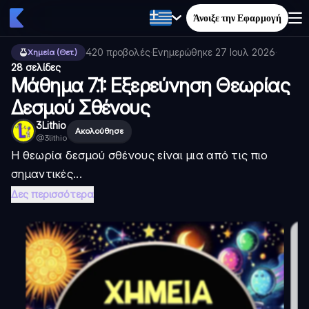
Άνοιξε την Εφαρμογή
420
προβολές
·
Ενημερώθηκε
27 Ιουλ 2026
·
Χημεία (Θετ.)
28 σελίδες
Μάθημα 7.1: Εξερεύνηση Θεωρίας
Δεσμού Σθένους
3Lithio
Ακολούθησε
@
3lithio
Η θεωρία δεσμού σθένους είναι μια από τις πιο
σημαντικές...
Δες περισσότερα