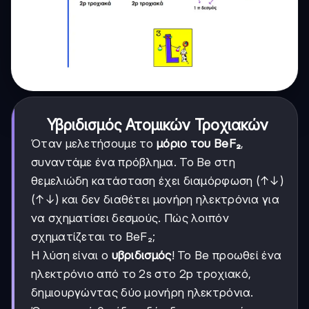
Υβριδισμός Ατομικών Τροχιακών
Όταν μελετήσουμε το
μόριο του BeF₂
,
συναντάμε ένα πρόβλημα. Το Be στη
θεμελιώδη κατάσταση έχει διαμόρφωση (↑↓)
(↑↓) και δεν διαθέτει μονήρη ηλεκτρόνια για
να σχηματίσει δεσμούς. Πώς λοιπόν
σχηματίζεται το BeF₂;
Η λύση είναι ο
υβριδισμός
! Το Be προωθεί ένα
ηλεκτρόνιο από το 2s στο 2p τροχιακό,
δημιουργώντας δύο μονήρη ηλεκτρόνια.