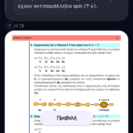
έχουν αντιπαράλληλα spin (↑↓).
of
28
7
Προβολή