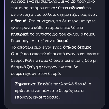
Αρχικά, ένα ημισυμπληρωμένο 2p τροχιακό
του ενός ατόμου επικαλύπτει
αξονικά
το
αντίστοιχο του άλλου, σχηματίζοντας έναν
σ δεσμό
. Στη συνέχεια, το δεύτερο μονήρες
ηλεκτρόνιο κάθε ατόμου επικαλύπτει
πλευρικά
το αντίστοιχο του άλλου ατόμου,
δημιουργώντας έναν
π δεσμό
.
Το αποτέλεσμα είναι ένας
διπλός δεσμός
O=O
=
που αποτελείται από έναν σ και έναν π
O
O
δεσμό. Κάθε άτομο O διατηρεί επίσης δύο μη
δεσμικά ζεύγη ηλεκτρονίων που δε
συμμετέχουν στον δεσμό.
Σημαντικό:
Σε κάθε πολλαπλό δεσμό, ο
πρώτος είναι πάντα σ δεσμός και οι
επόμενοι είναι π δεσμοί.