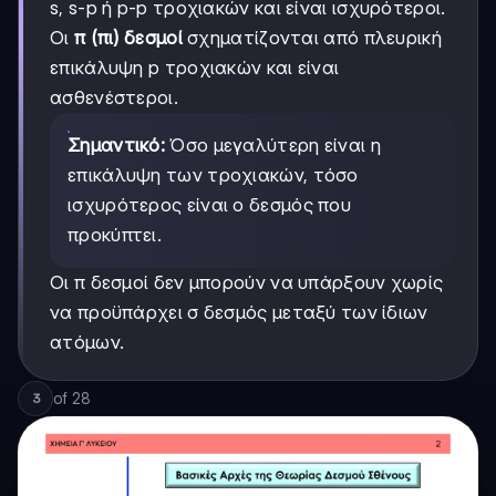
s, s-p ή p-p τροχιακών και είναι ισχυρότεροι.
Οι
π (πι) δεσμοί
σχηματίζονται από πλευρική
επικάλυψη p τροχιακών και είναι
ασθενέστεροι.
Σημαντικό:
Όσο μεγαλύτερη είναι η
επικάλυψη των τροχιακών, τόσο
ισχυρότερος είναι ο δεσμός που
προκύπτει.
Οι π δεσμοί δεν μπορούν να υπάρξουν χωρίς
να προϋπάρχει σ δεσμός μεταξύ των ίδιων
ατόμων.
of
28
3