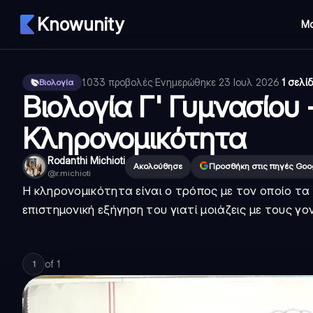
Knowunity
Μ
1.033
προβολές
·
Ενημερώθηκε
23 Ιουλ 2026
·
1 σελί
Βιολογία
Βιολογία Γ' Γυμνασίου 
Κληρονομικότητα
Rodanthi Michioti
Ακολούθησε
Προσθήκη στις πηγές Goo
@
r.michioti
Η κληρονομικότητα είναι ο τρόπος με τον οποίο τα 
επιστημονική εξήγηση του γιατί μοιάζεις με τους γον
of
1
1