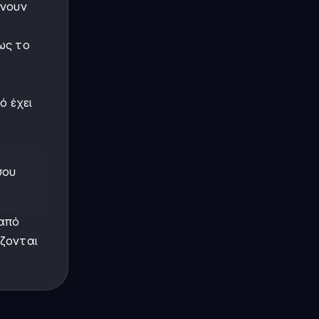
ίνουν
ως το
ό έχει
σου
 από
ζονται