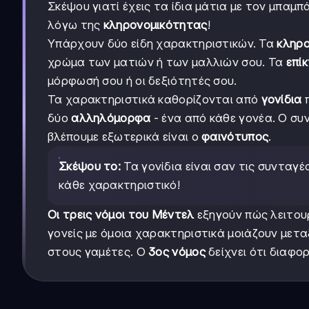
Σκέψου γιατί έχεις τα ίδια μάτια με τον μπαμπ
λόγω της
κληρονομικότητας
!
Υπάρχουν δύο είδη χαρακτηριστικών. Τα
κληρο
χρώμα των ματιών ή των μαλλιών σου. Τα
επί
μόρφωσή σου ή οι δεξιότητές σου.
Τα χαρακτηριστικά καθορίζονται από
γονίδια
π
δύο
αλληλόμορφα
- ένα από κάθε γονέα. Ο συ
βλέπουμε εξωτερικά είναι ο
φαινότυπος
.
Σκέψου το:
Τα γονίδια είναι σαν τις συνταγέ
κάθε χαρακτηριστικό!
Οι τρεις νόμοι του Μέντελ
εξηγούν πώς λειτου
γονείς με όμοια χαρακτηριστικά μοιάζουν μετ
στους γαμέτες. Ο
3ος νόμος
δείχνει ότι διαφο