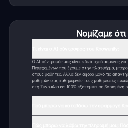
Νομίζαμε ότι
Τι είναι ο AI σύντροφος του Knowunity;
Ο AI σύντροφός μας είναι ειδικά σχεδιασμένος γι
Περιεχομένων που έχουμε στην πλατφόρμα, μπορού
στους μαθητές. Αλλά δεν αφορά μόνο τις απαντήσ
μαθητών στις καθημερινές τους μαθησιακές προκλ
στη Συνομιλία και 100% εξατομίκευση βασισμένη σ
Πού μπορώ να κατεβάσω την εφαρμογή Kno
Μπορείτε να κατεβάσετε την εφαρμογή από το Google
Πώς μπορώ να λάβω την πληρωμή μου; Πόσ