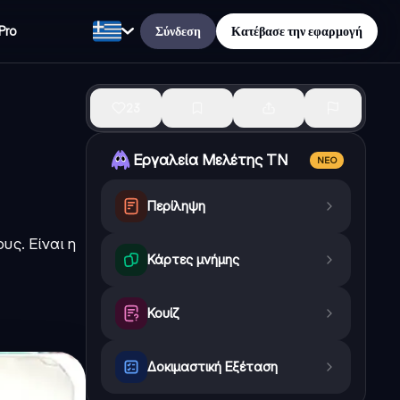
Σύνδεση
Κατέβασε την εφαρμογή
Pro
23
Εργαλεία Μελέτης ΤΝ
ΝΈΟ
Περίληψη
υς. Είναι η
Κάρτες μνήμης
Κουίζ
Δοκιμαστική Εξέταση