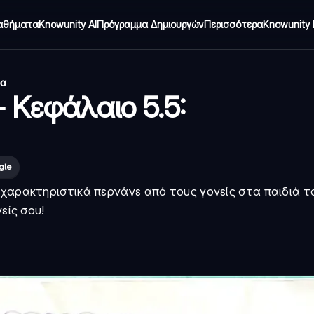
αθήματα
Knowunity AI
Πρόγραμμα Δημιουργών
Περισσότερα
Knowunity 
δα
- Κεφάλαιο 5.5:
gle
χαρακτηριστικά περνάνε από τους γονείς στα παιδιά το
είς σου!