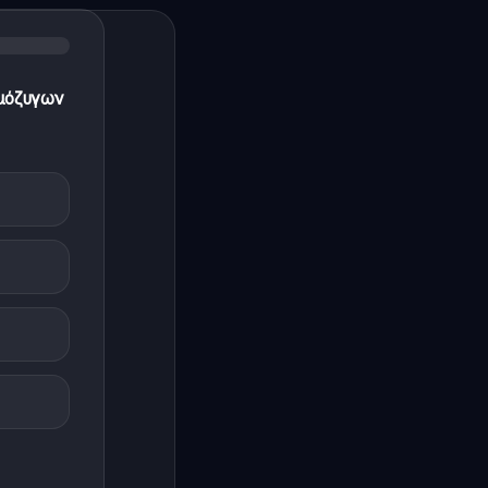
ομόζυγων