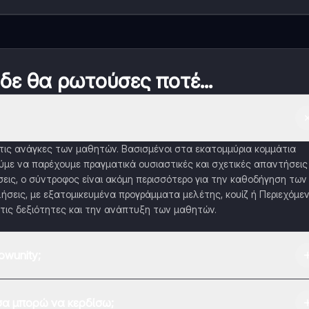
 δε θα ρωτούσες ποτέ...
α τις ανάγκες των μαθητών. Βασισμένοι στα εκατομμύρια κομμάτια
με να παρέχουμε πραγματικά ουσιαστικές και σχετικές απαντήσεις
εις, ο σύντροφος είναι ακόμη περισσότερο για την καθοδήγηση των
ήσεις, με εξατομικευμένα προγράμματα μελέτης, κουίζ ή Περιεχόμε
τις δεξιότητες και την ανάπτυξη των μαθητών.
wunity;
 Play Store και το Apple App Store.
α μπορώ να κερδίσω;