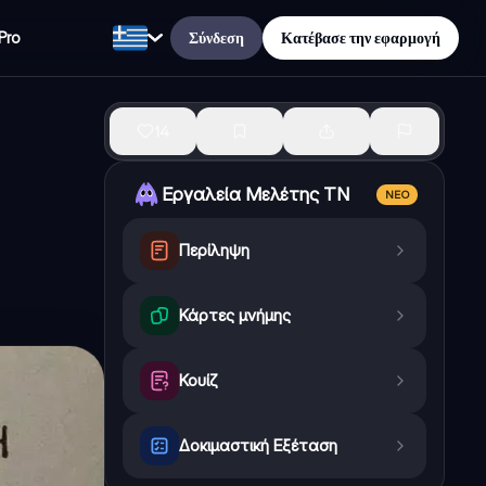
Σύνδεση
Κατέβασε την εφαρμογή
Pro
14
Εργαλεία Μελέτης ΤΝ
ΝΈΟ
Περίληψη
Κάρτες μνήμης
Κουίζ
Δοκιμαστική Εξέταση