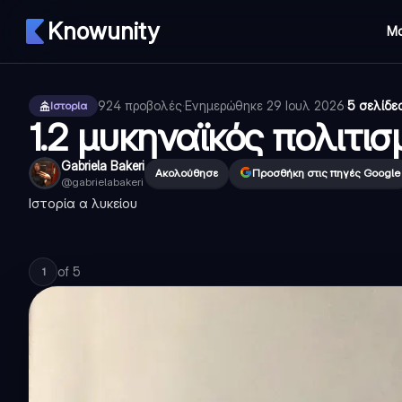
Knowunity
Μ
924
προβολές
·
Ενημερώθηκε
29 Ιουλ 2026
·
5 σελίδε
Ιστορία
1.2 μυκηναϊκός πολιτισ
Gabriela Bakeri
Ακολούθησε
Προσθήκη στις πηγές Google
@
gabrielabakeri
Ιστορία α λυκείου
of
5
1