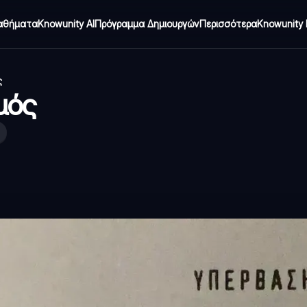
αθήματα
Knowunity AI
Πρόγραμμα Δημιουργών
Περισσότερα
Knowunity 
ς
μός