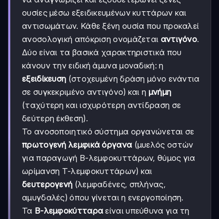
ουσίες μέσω εξειδικευμένων κυττάρων και
αντισωμάτων. Κάθε ξένη ουσία που προκαλεί
ανοσολογική απόκριση ονομάζεται
αντιγόνο
.
Δύο είναι τα βασικά χαρακτηριστικά που
κάνουν την ειδική άμυνα μοναδική: η
εξειδίκευση
(στοχευμένη δράση μόνο ενάντια
σε συγκεκριμένο αντιγόνο) και η
μνήμη
(ταχύτερη και ισχυρότερη αντίδραση σε
δεύτερη έκθεση).
Το ανοσοποιητικό σύστημα οργανώνεται σε
πρωτογενή λεμφικά όργανα
(μυελός οστών
για παραγωγή Β-λεμφοκυττάρων, θύμος για
ωρίμανση Τ-λεμφοκυττάρων) και
δευτερογενή
(λεμφαδένες, σπλήνας,
αμυγδαλές) όπου γίνεται η ενεργοποίηση.
Τα
Β-λεμφοκύτταρα
είναι υπεύθυνα για τη