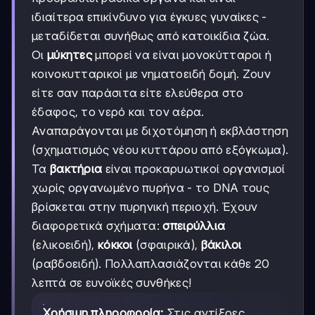
ιδιαίτερα επικίνδυνο για έγκυες γυναίκες -
μεταδίδεται συνήθως από κατοικίδια ζώα.
Οι
μύκητες
μπορεί να είναι μονοκύτταροι ή
κοινοκυτταρικοί με νηματοειδή δομή. Ζουν
είτε σαν παράσιτα είτε ελεύθερα στο
έδαφος, το νερό και τον αέρα.
Αναπαράγονται με διχοτόμηση ή εκβλάστηση
(σχηματισμός νέου κυττάρου από εξόγκωμα).
Τα
βακτήρια
είναι προκαρυωτικοί οργανισμοί
χωρίς οργανωμένο πυρήνα - το DNA τους
βρίσκεται στην πυρηνική περιοχή. Έχουν
διαφορετικά σχήματα:
σπειρύλλια
(ελικοειδή),
κόκκοι
(σφαιρικά),
βάκιλοι
(ραβδοειδή). Πολλαπλασιάζονται κάθε 20
λεπτά σε ευνοϊκές συνθήκες!
Χρήσιμη πληροφορία:
Στις αντίξοες