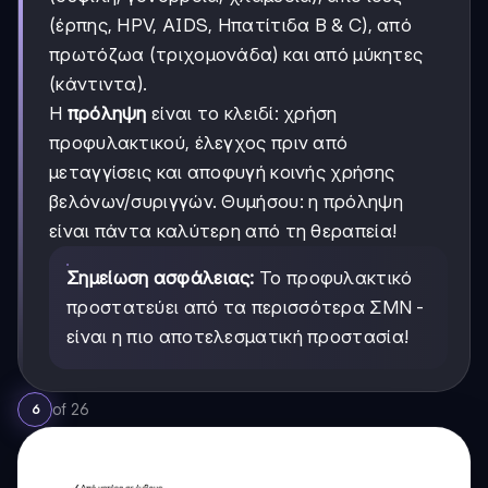
(έρπης, HPV, AIDS, Ηπατίτιδα Β & C), από
πρωτόζωα (τριχομονάδα) και από μύκητες
(κάντιντα).
Η
πρόληψη
είναι το κλειδί: χρήση
προφυλακτικού, έλεγχος πριν από
μεταγγίσεις και αποφυγή κοινής χρήσης
βελόνων/συριγγών. Θυμήσου: η πρόληψη
είναι πάντα καλύτερη από τη θεραπεία!
Σημείωση ασφάλειας:
Το προφυλακτικό
προστατεύει από τα περισσότερα ΣΜΝ -
είναι η πιο αποτελεσματική προστασία!
of
26
6