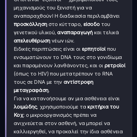
μηχανισμούς του ξενιστή για να
αναπαραχθούν! Η διαδικασία περιλαμβάνει
προσκόλληση
στο κύτταρο,
είσοδο
του
γενετικού υλικού,
αναπαραγωγή
και τελικά
απελευθέρωση
νέων ιών.
Ειδικές περιπτώσεις είναι οι
ερπητοϊοί
που
ενσωματώνουν το DNA τους στο γονιδίωμα
και παραμένουν λανθάνοντες, και οι
ρετροϊοί
(όπως το HIV) που μετατρέπουν το RNA
τους σε DNA με την
αντίστροφη
μεταγραφάση
.
Για να κατανοήσουμε αν μια ασθένεια είναι
λοιμώδης
, χρησιμοποιούμε τα
κριτήρια του
Κοχ
: ο μικροοργανισμός πρέπει να
ανιχνεύεται στον ασθενή, να μπορεί να
καλλιεργηθεί, να προκαλεί την ίδια ασθένεια