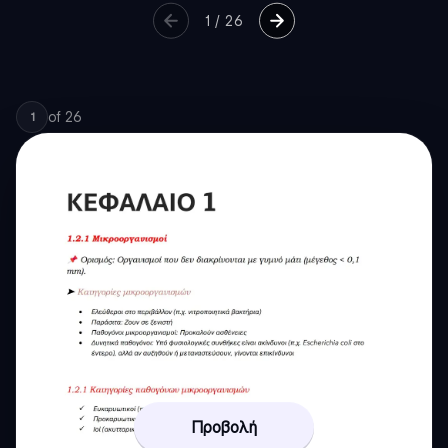
1
/
26
of
26
1
Προβολή