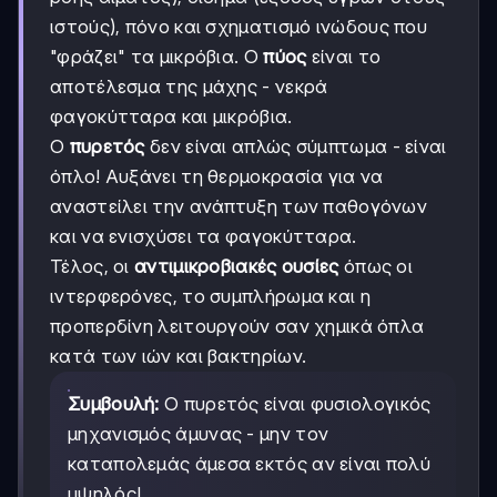
ιστούς), πόνο και σχηματισμό ινώδους που
"φράζει" τα μικρόβια. Ο
πύος
είναι το
αποτέλεσμα της μάχης - νεκρά
φαγοκύτταρα και μικρόβια.
Ο
πυρετός
δεν είναι απλώς σύμπτωμα - είναι
όπλο! Αυξάνει τη θερμοκρασία για να
αναστείλει την ανάπτυξη των παθογόνων
και να ενισχύσει τα φαγοκύτταρα.
Τέλος, οι
αντιμικροβιακές ουσίες
όπως οι
ιντερφερόνες, το συμπλήρωμα και η
προπερδίνη λειτουργούν σαν χημικά όπλα
κατά των ιών και βακτηρίων.
Συμβουλή:
Ο πυρετός είναι φυσιολογικός
μηχανισμός άμυνας - μην τον
καταπολεμάς άμεσα εκτός αν είναι πολύ
υψηλός!