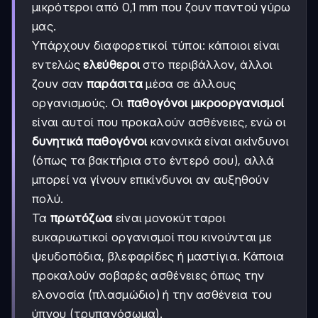
μικρότεροι από 0,1 mm που ζουν παντού γύρω
μας.
Υπάρχουν διαφορετικοί τύποι: κάποιοι είναι
εντελώς
ελεύθεροι
στο περιβάλλον, άλλοι
ζουν σαν
παράσιτα
μέσα σε άλλους
οργανισμούς. Οι
παθογόνοι μικροοργανισμοί
είναι αυτοί που προκαλούν ασθένειες, ενώ οι
δυνητικά παθογόνοι
κανονικά είναι ακίνδυνοι
(όπως τα βακτήρια στο έντερό σου), αλλά
μπορεί να γίνουν επικίνδυνοι αν αυξηθούν
πολύ.
Τα
πρωτόζωα
είναι μονοκύτταροι
ευκαρυωτικοί οργανισμοί που κινούνται με
ψευδοπόδια, βλεφαρίδες ή μαστίγια. Κάποια
προκαλούν σοβαρές ασθένειες όπως την
ελονοσία (πλασμώδιο) ή την ασθένεια του
ύπνου (τρυπανόσωμα).