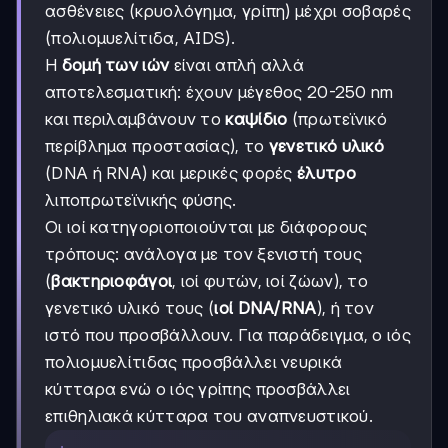
ασθένειες (κρυολόγημα, γρίπη) μέχρι σοβαρές
(πολιομυελίτιδα, AIDS).
Η
δομή των ιών
είναι απλή αλλά
αποτελεσματική: έχουν μέγεθος 20-250 nm
και περιλαμβάνουν το
καψίδιο
(πρωτεϊνικό
περίβλημα προστασίας), το
γενετικό υλικό
(DNA ή RNA) και μερικές φορές
έλυτρο
λιποπρωτεϊνικής φύσης.
Οι ιοί κατηγοριοποιούνται με διάφορους
τρόπους: ανάλογα με τον ξενιστή τους
(
βακτηριοφάγοι
, ιοί φυτών, ιοί ζώων), το
γενετικό υλικό τους (
ιοί DNA/RNA
), ή τον
ιστό που προσβάλλουν. Για παράδειγμα, ο ιός
πολιομυελίτιδας προσβάλλει νευρικά
κύτταρα ενώ ο ιός γρίπης προσβάλλει
επιθηλιακά κύτταρα του αναπνευστικού.