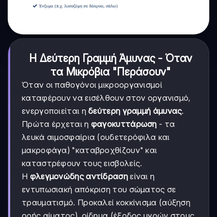
Η Δεύτερη Γραμμή Άμυνας - Όταν
τα Μικρόβια "Περάσουν"
Όταν οι παθογόνοι μικροοργανισμοί
καταφέρουν να εισέλθουν στον οργανισμό,
ενεργοποιείται η
δεύτερη γραμμή άμυνας
.
Πρώτα έρχεται η
φαγοκυττάρωση
- τα
λευκά αιμοσφαίρια (ουδετερόφιλα και
μακροφάγα) "καταβροχθίζουν" και
καταστρέφουν τους εισβολείς.
Η
φλεγμονώδης αντίδραση
είναι η
εντυπωσιακή απόκριση του σώματος σε
τραυματισμό. Προκαλεί κοκκίνισμα (αύξηση
ροής αίματος), οίδημα (έξοδος υγρών στους