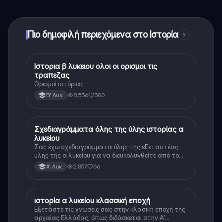
ξεκλειδώσετε ορισμένες λειτουργίες της εφαρμογής,
μπορείτε να αγοράσετε το Knowunity Pro.
Πιο δημοφιλή περιεχόμενα στο Ιστορία
9
Ιστορια β λυκειου ολοι οι ορισμοι τις
Ιστορία
τραπεζας
Ορισμοί ιστόριας
8,536
300
Β' Λυκ.
Σχεδιαγράμματα όλης της ύλης ιστορίας α
Ιστορία
λυκείου
Σας έχω σχεδιαγράμματα όλης της εξεταστέας
ύλης της α λυκείου για να διευκολυνθείτε από το
τεράστιο βάρος του βιβλίου
2,857
66
Α' Λυκ.
ιστορία α λυκείου κλασσική εποχή
Ιστορία
Εξετάστε τις γνώσεις σας στην κλασική εποχή της
αρχαίας Ελλάδας, όπως διδάσκεται στην Α'