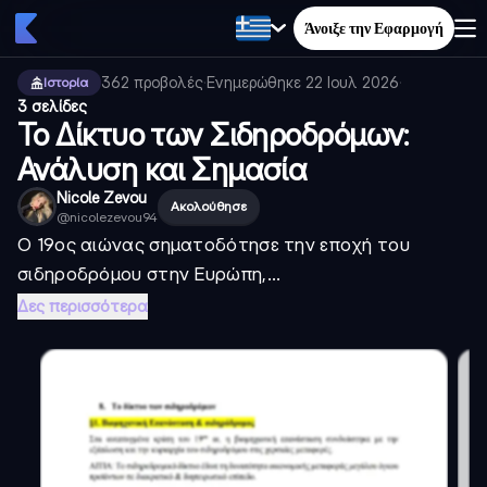
Άνοιξε την Εφαρμογή
362
προβολές
·
Ενημερώθηκε
22 Ιουλ 2026
·
Ιστορία
3 σελίδες
Το Δίκτυο των Σιδηροδρόμων:
Ανάλυση και Σημασία
Nicole Zevou
Ακολούθησε
@
nicolezevou94
Ο 19ος αιώνας σηματοδότησε την εποχή του
σιδηροδρόμου στην Ευρώπη,...
Δες περισσότερα