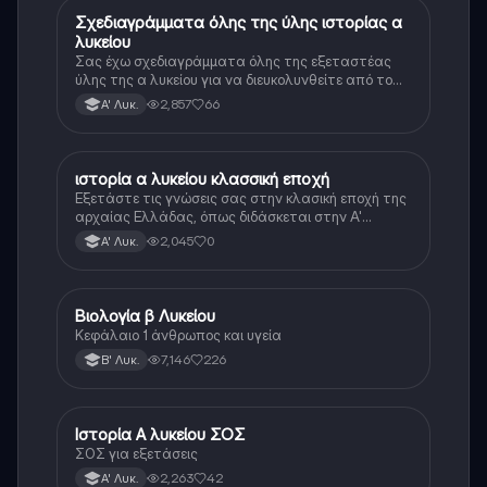
Σχεδιαγράμματα όλης της ύλης ιστορίας α
Ιστορία
λυκείου
Σας έχω σχεδιαγράμματα όλης της εξεταστέας
ύλης της α λυκείου για να διευκολυνθείτε από το
τεράστιο βάρος του βιβλίου
2,857
66
Α' Λυκ.
ιστορία α λυκείου κλασσική εποχή
Ιστορία
Εξετάστε τις γνώσεις σας στην κλασική εποχή της
αρχαίας Ελλάδας, όπως διδάσκεται στην Α'
Λυκείου.
2,045
0
Α' Λυκ.
Βιολογία β Λυκείου
Βιολογία
Κεφάλαιο 1 άνθρωπος και υγεία
7,146
226
Β' Λυκ.
Ιστορία Α λυκείου ΣΟΣ
Ιστορία
ΣΟΣ για εξετάσεις
2,263
42
Α' Λυκ.