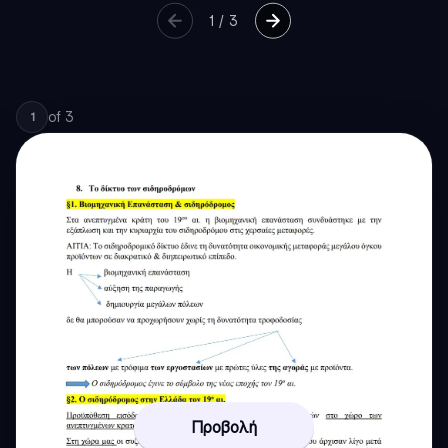
1
/
3
of
3
1
Προβολή