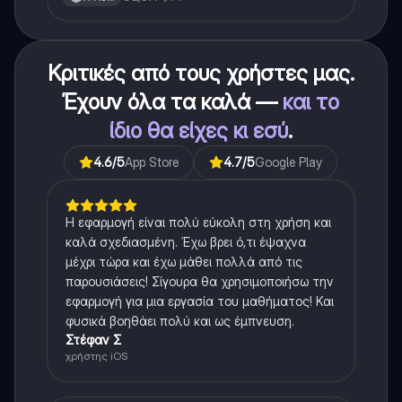
Κριτικές από τους χρήστες μας.
Έχουν όλα τα καλά —
και το
ίδιο θα είχες κι εσύ
.
4.6
/5
App Store
4.7
/5
Google Play
Η εφαρμογή είναι πολύ εύκολη στη χρήση και
καλά σχεδιασμένη. Έχω βρει ό,τι έψαχνα
μέχρι τώρα και έχω μάθει πολλά από τις
παρουσιάσεις! Σίγουρα θα χρησιμοποιήσω την
εφαρμογή για μια εργασία του μαθήματος! Και
φυσικά βοηθάει πολύ και ως έμπνευση.
Στέφαν Σ
χρήστης iOS