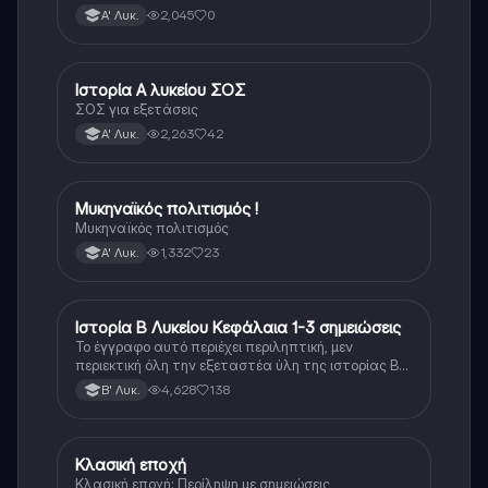
Λυκείου.
2,045
0
Α' Λυκ.
Ιστορία Α λυκείου ΣΟΣ
Ιστορία
ΣΟΣ για εξετάσεις
2,263
42
Α' Λυκ.
Μυκηναϊκός πολιτισμός !
Ιστορία
Μυκηναϊκός πολιτισμός
1,332
23
Α' Λυκ.
Ιστορία Β Λυκείου Κεφάλαια 1-3 σημειώσεις
Ιστορία
Το έγγραφο αυτό περιέχει περιληπτική, μεν
περιεκτική όλη την εξεταστέα ύλη της ιστορίας Β
λυκείου για τα πρώτα 3 Κεφάλαια, δηλαδή την
4,628
138
Β' Λυκ.
μισή ύλη. Το έγγραφο έχει γραφτεί με προσοχή και
άριστη ταυτόσημο το βιβλίο, όμως πολύ πιο απλά
στη κατανόηση!
Κλασική εποχή
Ιστορία
Κλασική εποχή: Περίληψη με σημειώσεις