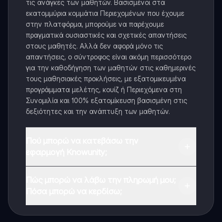
τις ανάγκες των μαθητών. Βασισμένοι στα
εκατομμύρια κομμάτια Περιεχομένων που έχουμε
στην πλατφόρμα, μπορούμε να παρέχουμε
πραγματικά ουσιαστικές και σχετικές απαντήσεις
στους μαθητές. Αλλά δεν αφορά μόνο τις
απαντήσεις, ο σύντροφος είναι ακόμη περισσότερο
για την καθοδήγηση των μαθητών στις καθημερινές
τους μαθησιακές προκλήσεις, με εξατομικευμένα
προγράμματα μελέτης, κουίζ ή Περιεχόμενα στη
Συνομιλία και 100% εξατομίκευση βασισμένη στις
δεξιότητες και την ανάπτυξη των μαθητών.
Πού μπορώ να κατεβάσω την
εφαρμογή Knowunity;
Μπορείτε να κατεβάσετε την εφαρμογή από το
Πώς μπορώ να λάβω την πληρωμή μου;
Google Play Store και το Apple App Store.
Πόσα μπορώ να κερδίσω;
Ναι, έχετε δωρεάν πρόσβαση στο περιεχόμενο της
εφαρμογής και στον AI companion μας. Για να