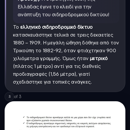
Ελλάδας έγινε το κλειδί για την
ανάπτυξη του σιδηροδρομικού δικτύου!
Το
ελληνικό σιδηροδρομικό δίκτυο
κατασκευάστηκε τελικά σε τρεις δεκαετίες
1880-
1880
−
1909
. Η μεγάλη ώθηση δόθηκε από τον
1909
Τρικούπη το 1882-92, όταν φτιάχτηκαν 900
χιλιόμετρα γραμμής. Όμως ήταν
μετρικό
(πλάτος 1 μέτρο) αντί για τις διεθνείς
προδιαγραφές (1,56 μέτρα), γιατί
σχεδιάστηκε για τοπικές ανάγκες.
of
3
3