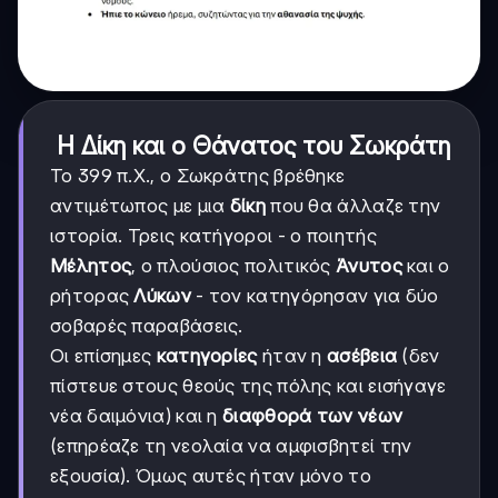
Η Δίκη και ο Θάνατος του Σωκράτη
Το 399 π.Χ., ο Σωκράτης βρέθηκε
αντιμέτωπος με μια
δίκη
που θα άλλαζε την
ιστορία. Τρεις κατήγοροι - ο ποιητής
Μέλητος
, ο πλούσιος πολιτικός
Άνυτος
και ο
ρήτορας
Λύκων
- τον κατηγόρησαν για δύο
σοβαρές παραβάσεις.
Οι επίσημες
κατηγορίες
ήταν η
ασέβεια
(δεν
πίστευε στους θεούς της πόλης και εισήγαγε
νέα δαιμόνια) και η
διαφθορά των νέων
(επηρέαζε τη νεολαία να αμφισβητεί την
εξουσία). Όμως αυτές ήταν μόνο το