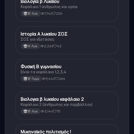
Βιολογία β Λυκείου
Βιολογία
Κεφάλαιο 1 άνθρωπος και υγεία
7,146
226
Β' Λυκ.
Ιστορία Α λυκείου ΣΟΣ
Ιστορία
ΣΟΣ για εξετάσεις
2,263
42
Α' Λυκ.
Φυσική Β γυμνασίου
Φυσική
Είναι τα κεφάλαια 1,2,3,4
9,442
664
Β' Γυμν.
Βιολογια β λυκείου κεφάλαιο 2
Βιολογία
Κεφάλαιο 2 (άνθρωπος και περιβάλλον)
3,146
75
Β' Λυκ.
Μυκηναϊκός πολιτισμός !
Ιστορία