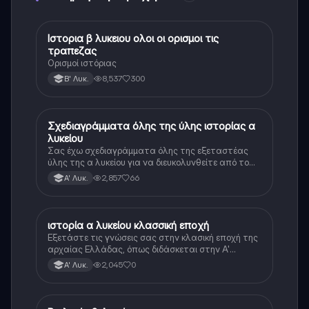
Ιστορια β λυκειου ολοι οι ορισμοι τις
Ιστορία
τραπεζας
Ορισμοί ιστόριας
8,537
300
Β' Λυκ.
Σχεδιαγράμματα όλης της ύλης ιστορίας α
Ιστορία
λυκείου
Σας έχω σχεδιαγράμματα όλης της εξεταστέας
ύλης της α λυκείου για να διευκολυνθείτε από το
τεράστιο βάρος του βιβλίου
2,857
66
Α' Λυκ.
ιστορία α λυκείου κλασσική εποχή
Ιστορία
Εξετάστε τις γνώσεις σας στην κλασική εποχή της
αρχαίας Ελλάδας, όπως διδάσκεται στην Α'
Λυκείου.
2,045
0
Α' Λυκ.