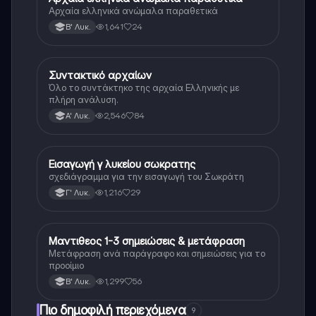
Αρχαία ελληνικά ανώμαλα παραθετικά
1,641
24
Β' Λυκ.
Συντακτικό αρχαίων
Αρχαία Ελληνικά
Όλο το συντάκτηκο της αρχαία Ελληνικής με
πλήρη ανάλυση.
2,546
84
Α' Λυκ.
Εισαγωγή γ λυκείου σωκρατης
Αρχαία Ελληνικά (Ανθρ.)
σχεδιάγραμμα για την εισαγωγή του Σωκράτη
1,216
29
Γ' Λυκ.
Μαντιθεος 1-3 σημειώσεις & μετάφραση
Αρχαία Ελληνικά (Ανθρ.)
Μετάφραση ανά παράγραφο και σημειώσεις για το
προοίμιο
1,299
56
Β' Λυκ.
Πιο δημοφιλή περιεχόμενα
9