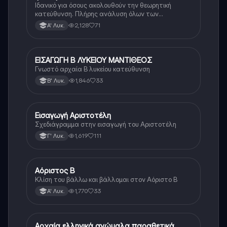
Ιδανικό για όσους ακολουθούν την θεωρητική
κατεύθυνση. Πλήρης ανάλυση όλων των
γραμματικών φαινομένων της αρχαίας Ελληνικής.
2,128
71
Α' Λυκ.
ΕΙΣΑΓΩΓΗ Β ΛΥΚΕΙΟΥ ΜΑΝΤΙΘΕΟΣ
Αρχαία Ελληνικά (Ανθρ.)
Γνωστό αρχαία Β λυκείου κατεύθυνση
1,846
33
Β' Λυκ.
Εισαγωγή Αριστοτέλη
Αρχαία Ελληνικά (Ανθρ.)
Σχεδιάγραμμα στην εισαγωγή του Αριστοτέλη
1,619
111
Γ' Λυκ.
Αόριστος Β
Αρχαία Ελληνικά
Κλίση του βάλλω και βάλλομαι στον Αόριστο Β
1,770
33
Α' Λυκ.
Αρχαία ελληνικά ανώμαλα παραθετικά
Αρχαία Ελληνικά (Ανθρ.)