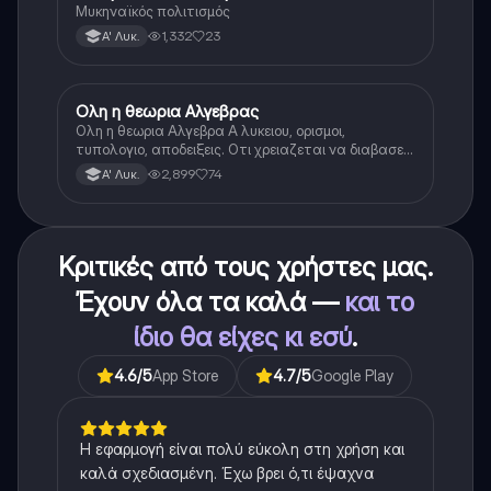
Μυκηναϊκός πολιτισμός
1,332
23
Α' Λυκ.
Ολη η θεωρια Αλγεβρας
Μαθηματικά
Ολη η θεωρια Αλγεβρα Α λυκειου, ορισμοι,
τυπολογιο, αποδειξεις. Οτι χρειαζεται να διαβασεις
για το θεωρητικο κομματι της αλγεβρας.
2,899
74
Α' Λυκ.
Κριτικές από τους χρήστες μας.
Έχουν όλα τα καλά —
και το
ίδιο θα είχες κι εσύ
.
4.6
/5
App Store
4.7
/5
Google Play
Η εφαρμογή είναι πολύ εύκολη στη χρήση και
καλά σχεδιασμένη. Έχω βρει ό,τι έψαχνα