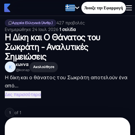
Άνοιξε την Εφαρμογή
427
προβολές
·
Αρχαία Ελληνικά (Ανθρ.)
Ενημερώθηκε
24 Ιουλ 2026
·
1 σελίδα
Η Δίκη και Ο Θάνατος του
Σωκράτη - Αναλυτικές
Σημειώσεις
κωννα
Κ
Ακολούθησε
@
konap
Η δίκη και ο θάνατος του Σωκράτη αποτελούν ένα
από...
Δες περισσότερα
of
1
1