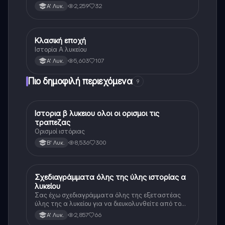
2,259
32
Α' Λυκ.
Κλασική εποχή
Ιστορία
Ιστορία Α λυκείου
5,603
107
Α' Λυκ.
Πιο δημοφιλή περιεχόμενα
9
Ιστορια β λυκειου ολοι οι ορισμοι τις
Ιστορία
τραπεζας
Ορισμοί ιστόριας
8,536
300
Β' Λυκ.
Σχεδιαγράμματα όλης της ύλης ιστορίας α
Ιστορία
λυκείου
Σας έχω σχεδιαγράμματα όλης της εξεταστέας
ύλης της α λυκείου για να διευκολυνθείτε από το
τεράστιο βάρος του βιβλίου
2,857
66
Α' Λυκ.