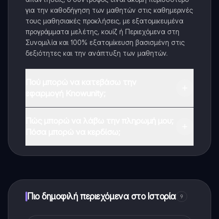
για την καθοδήγηση των μαθητών στις καθημερινές
τους μαθησιακές προκλήσεις, με εξατομικευμένα
προγράμματα μελέτης, κουίζ ή Περιεχόμενα στη
Συνομιλία και 100% εξατομίκευση βασισμένη στις
δεξιότητες και την ανάπτυξη των μαθητών.
Πού μπορώ να κατεβάσω την
εφαρμογή Knowunity;
Μπορείτε να κατεβάσετε την εφαρμογή από το
Πώς μπορώ να λάβω την πληρωμή μου;
Google Play Store και το Apple App Store.
Πόσα μπορώ να κερδίσω;
Ναι, έχετε δωρεάν πρόσβαση στο περιεχόμενο της
εφαρμογής και στον AI companion μας. Για να
ξεκλειδώσετε ορισμένες λειτουργίες της εφαρμογής,
μπορείτε να αγοράσετε το Knowunity Pro.
Πιο δημοφιλή περιεχόμενα στο Ιστορία
9