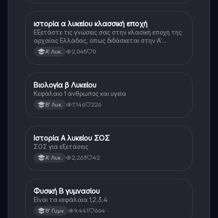
ιστορία α λυκείου κλασσική εποχή
Ιστορία
Εξετάστε τις γνώσεις σας στην κλασική εποχή της
αρχαίας Ελλάδας, όπως διδάσκεται στην Α'
Λυκείου.
2,045
0
Α' Λυκ.
Βιολογία β Λυκείου
Βιολογία
Κεφάλαιο 1 άνθρωπος και υγεία
7,146
226
Β' Λυκ.
Ιστορία Α λυκείου ΣΟΣ
Ιστορία
ΣΟΣ για εξετάσεις
2,263
42
Α' Λυκ.
Φυσική Β γυμνασίου
Φυσική
Είναι τα κεφάλαια 1,2,3,4
9,441
664
Β' Γυμν.