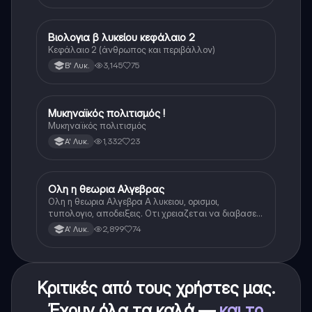
Βιολογια β λυκείου κεφάλαιο 2
Βιολογία
Κεφάλαιο 2 (άνθρωπος και περιβάλλον)
3,145
75
Β' Λυκ.
Μυκηναϊκός πολιτισμός !
Ιστορία
Μυκηναϊκός πολιτισμός
1,332
23
Α' Λυκ.
Ολη η θεωρια Αλγεβρας
Μαθηματικά
Ολη η θεωρια Αλγεβρα Α λυκειου, ορισμοι,
τυπολογιο, αποδειξεις. Οτι χρειαζεται να διαβασεις
για το θεωρητικο κομματι της αλγεβρας.
2,899
74
Α' Λυκ.
Κριτικές από τους χρήστες μας.
Έχουν όλα τα καλά —
και το