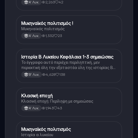
2,263
42
Α' Λυκ.
Μυκηναϊκός πολιτισμός !
Ιστορία
Μυκηναϊκός πολιτισμός
1,332
23
Α' Λυκ.
Ιστορία Β Λυκείου Κεφάλαια 1-3 σημειώσεις
Ιστορία
Το έγγραφο αυτό περιέχει περιληπτική, μεν
περιεκτική όλη την εξεταστέα ύλη της ιστορίας Β
λυκείου για τα πρώτα 3 Κεφάλαια, δηλαδή την
4,628
138
Β' Λυκ.
μισή ύλη. Το έγγραφο έχει γραφτεί με προσοχή και
άριστη ταυτόσημο το βιβλίο, όμως πολύ πιο απλά
στη κατανόηση!
Κλασική εποχή
Ιστορία
Κλασική εποχή: Περίληψη με σημειώσεις
1,943
43
Α' Λυκ.
Μυκηναϊκός πολιτισμός
Ιστορία
Ιστορία α λυκείου