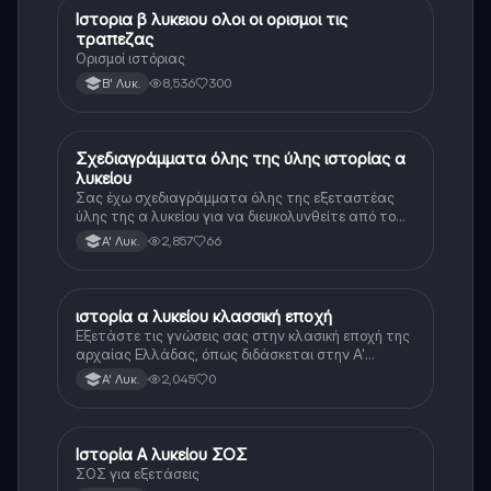
Ιστορια β λυκειου ολοι οι ορισμοι τις
Ιστορία
τραπεζας
Ορισμοί ιστόριας
8,536
300
Β' Λυκ.
Σχεδιαγράμματα όλης της ύλης ιστορίας α
Ιστορία
λυκείου
Σας έχω σχεδιαγράμματα όλης της εξεταστέας
ύλης της α λυκείου για να διευκολυνθείτε από το
τεράστιο βάρος του βιβλίου
2,857
66
Α' Λυκ.
ιστορία α λυκείου κλασσική εποχή
Ιστορία
Εξετάστε τις γνώσεις σας στην κλασική εποχή της
αρχαίας Ελλάδας, όπως διδάσκεται στην Α'
Λυκείου.
2,045
0
Α' Λυκ.
Ιστορία Α λυκείου ΣΟΣ
Ιστορία
ΣΟΣ για εξετάσεις