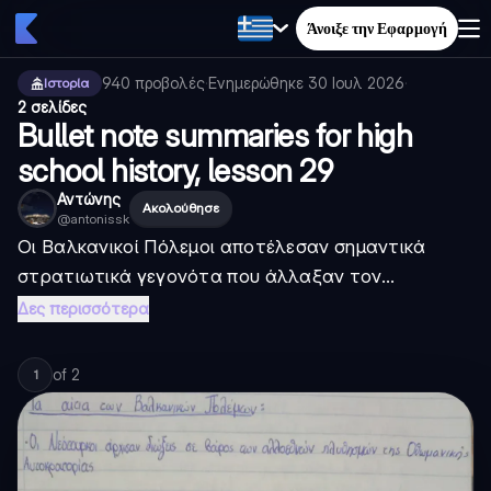
Άνοιξε την Εφαρμογή
940
προβολές
·
Ενημερώθηκε
30 Ιουλ 2026
·
Ιστορία
2 σελίδες
Bullet note summaries for high
school history, lesson 29
Αντώνης
Ακολούθησε
@
antonissk
Οι Βαλκανικοί Πόλεμοι αποτέλεσαν σημαντικά
στρατιωτικά γεγονότα που άλλαξαν τον...
Δες περισσότερα
of
2
1