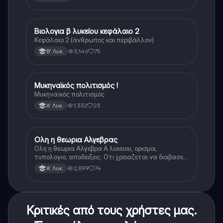
Βιολογια β λυκείου κεφάλαιο 2
Βιολογία
Κεφάλαιο 2 (άνθρωπος και περιβάλλον)
3,146
75
Β' Λυκ.
Μυκηναϊκός πολιτισμός !
Ιστορία
Μυκηναϊκός πολιτισμός
1,332
23
Α' Λυκ.
Ολη η θεωρια Αλγεβρας
Μαθηματικά
Ολη η θεωρια Αλγεβρα Α λυκειου, ορισμοι,
τυπολογιο, αποδειξεις. Οτι χρειαζεται να διαβασεις
για το θεωρητικο κομματι της αλγεβρας.
2,899
74
Α' Λυκ.
Κριτικές από τους χρήστες μας.