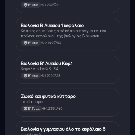
1,233
11
Β' Λυκ.
Βιολογια Β Λυκειου 1 κεφάλαιο
Βιολογία
Κάποιες σημειώσεις από κάποια πράγματα του
πρώτου κεφαλαίου της βιολογίας Β Λυκειου
2,149
50
Β' Λυκ.
Βιολογία Β’ Λυκείου Κεφ.1
Βιολογία
Κεφάλαιο 1 σελ.9-34
1,950
28
Β' Λυκ.
Ζωικό και φυτικό κύτταρο
Βιολογία
Τα κύτταρα
1,238
40
Β' Γυμν.
Βιολογία γ γυμνασίου όλο το κεφάλαιο 5
Βιολογία
κεφάλαιο 5