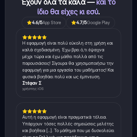
Έχουν όλα τα καλά —
και το
ίδιο θα είχες κι εσύ
.
4.6
/5
App Store
4.7
/5
Google Play
Η εφαρμογή είναι πολύ εύκολη στη χρήση και
καλά σχεδιασμένη. Έχω βρει ό,τι έψαχνα
μέχρι τώρα και έχω μάθει πολλά από τις
παρουσιάσεις! Σίγουρα θα χρησιμοποιήσω την
εφαρμογή για μια εργασία του μαθήματος! Και
φυσικά βοηθάει πολύ και ως έμπνευση.
Στέφαν Σ
χρήστης iOS
Αυτή η εφαρμογή είναι πραγματικά τέλεια.
Υπάρχουν τόσες πολλές σημειώσεις μελέτης
και βοήθεια [...]. Το μάθημα που με δυσκολεύει