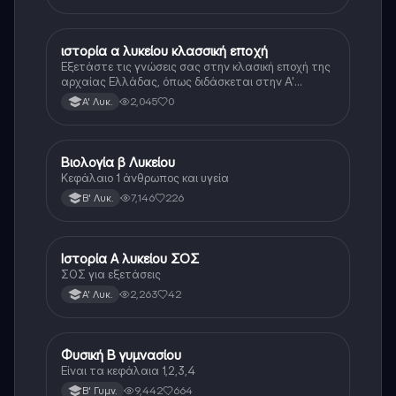
ιστορία α λυκείου κλασσική εποχή
Ιστορία
Εξετάστε τις γνώσεις σας στην κλασική εποχή της
αρχαίας Ελλάδας, όπως διδάσκεται στην Α'
Λυκείου.
2,045
0
Α' Λυκ.
Βιολογία β Λυκείου
Βιολογία
Κεφάλαιο 1 άνθρωπος και υγεία
7,146
226
Β' Λυκ.
Ιστορία Α λυκείου ΣΟΣ
Ιστορία
ΣΟΣ για εξετάσεις
2,263
42
Α' Λυκ.
Φυσική Β γυμνασίου
Φυσική
Είναι τα κεφάλαια 1,2,3,4
9,442
664
Β' Γυμν.