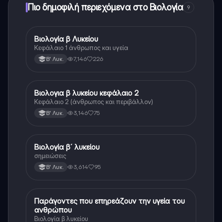
Πιο δημοφιλή περιεχόμενα στο Βιολογία
9
Βιολογία β Λυκείου
Βιολογία
Κεφάλαιο 1 άνθρωπος και υγεία
7,146
226
Β' Λυκ.
Βιολογια β λυκείου κεφάλαιο 2
Βιολογία
Κεφάλαιο 2 (άνθρωπος και περιβάλλον)
3,146
75
Β' Λυκ.
Βιολογία β´ λυκείου
Βιολογία
σημειώσεις
3,614
95
Β' Λυκ.
Παράγοντες που επηρεάζουν την υγεία του
Βιολογία
ανθρώπου
Βιολογία β λυκείου