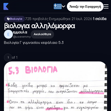
Άνοιξε την Εφαρμογή
725
προβολές
·
Ενημερώθηκε
21 Ιουλ 2026
·
1 σελίδα
Βιολογία
βιολογια αλληλόμορφα
εμμουλα
Ε
Ακολούθησε
@
useremmy
Βιολογία Γ γυμνασίου κεφάλαιο 5.3
of
1
1