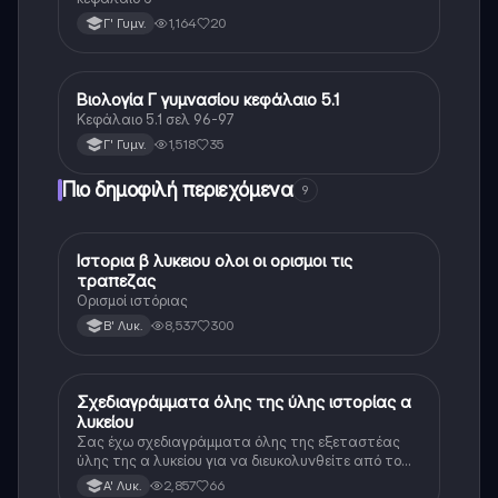
1,164
20
Γ' Γυμν.
Βιολογία Γ γυμνασίου κεφάλαιο 5.1
Βιολογία
Κεφάλαιο 5.1 σελ 96-97
1,518
35
Γ' Γυμν.
Πιο δημοφιλή περιεχόμενα
9
Ιστορια β λυκειου ολοι οι ορισμοι τις
Ιστορία
τραπεζας
Ορισμοί ιστόριας
8,537
300
Β' Λυκ.
Σχεδιαγράμματα όλης της ύλης ιστορίας α
Ιστορία
λυκείου
Σας έχω σχεδιαγράμματα όλης της εξεταστέας
ύλης της α λυκείου για να διευκολυνθείτε από το
τεράστιο βάρος του βιβλίου
2,857
66
Α' Λυκ.