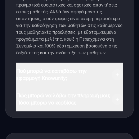
πραγματικά ουσιαστικές και σχετικές απαντήσεις
στους μαθητές. Αλλά δεν αφορά μόνο τις
απαντήσεις, ο σύντροφος είναι ακόμη περισσότερο
για την καθοδήγηση των μαθητών στις καθημερινές
τους μαθησιακές προκλήσεις, με εξατομικευμένα
προγράμματα μελέτης, κουίζ ή Περιεχόμενα στη
Συνομιλία και 100% εξατομίκευση βασισμένη στις
δεξιότητες και την ανάπτυξη των μαθητών.
Πού μπορώ να κατεβάσω την
εφαρμογή Knowunity;
Μπορείτε να κατεβάσετε την εφαρμογή από το
Πώς μπορώ να λάβω την πληρωμή μου;
Google Play Store και το Apple App Store.
Πόσα μπορώ να κερδίσω;
Ναι, έχετε δωρεάν πρόσβαση στο περιεχόμενο της
εφαρμογής και στον AI companion μας. Για να
ξεκλειδώσετε ορισμένες λειτουργίες της εφαρμογής,
μπορείτε να αγοράσετε το Knowunity Pro.