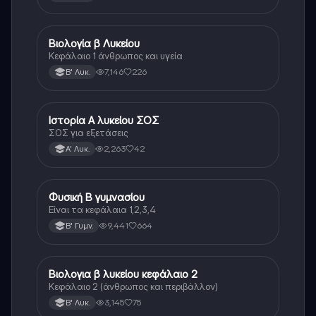
Βιολογία β Λυκείου
Βιολογία
Κεφάλαιο 1 άνθρωπος και υγεία
7,146
226
Β' Λυκ.
Ιστορία Α λυκείου ΣΟΣ
Ιστορία
ΣΟΣ για εξετάσεις
2,263
42
Α' Λυκ.
Φυσική Β γυμνασίου
Φυσική
Είναι τα κεφάλαια 1,2,3,4
9,441
664
Β' Γυμν.
Βιολογια β λυκείου κεφάλαιο 2
Βιολογία
Κεφάλαιο 2 (άνθρωπος και περιβάλλον)
3,145
75
Β' Λυκ.