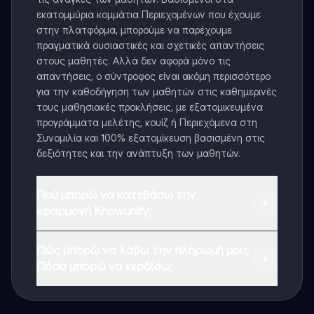
εκατομμύρια κομμάτια Περιεχομένων που έχουμε
στην πλατφόρμα, μπορούμε να παρέχουμε
πραγματικά ουσιαστικές και σχετικές απαντήσεις
στους μαθητές. Αλλά δεν αφορά μόνο τις
απαντήσεις, ο σύντροφος είναι ακόμη περισσότερο
για την καθοδήγηση των μαθητών στις καθημερινές
τους μαθησιακές προκλήσεις, με εξατομικευμένα
προγράμματα μελέτης, κουίζ ή Περιεχόμενα στη
Συνομιλία και 100% εξατομίκευση βασισμένη στις
δεξιότητες και την ανάπτυξη των μαθητών.
Πού μπορώ να κατεβάσω την
εφαρμογή Knowunity;
Μπορείτε να κατεβάσετε την εφαρμογή από το
Πώς μπορώ να λάβω την πληρωμή μου;
Google Play Store και το Apple App Store.
Πόσα μπορώ να κερδίσω;
Ναι, έχετε δωρεάν πρόσβαση στο περιεχόμενο της
εφαρμογής και στον AI companion μας. Για να