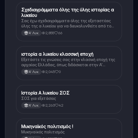
Σχεδιαγράμματα όλης της ύλης ιστορίας α
Ιστορία
λυκείου
Σας έχω σχεδιαγράμματα όλης της εξεταστέας
ύλης της α λυκείου για να διευκολυνθείτε από το
τεράστιο βάρος του βιβλίου
2,855
66
Α' Λυκ.
ιστορία α λυκείου κλασσική εποχή
Ιστορία
Εξετάστε τις γνώσεις σας στην κλασική εποχή της
αρχαίας Ελλάδας, όπως διδάσκεται στην Α'
Λυκείου.
2,045
0
Α' Λυκ.
Ιστορία Α λυκείου ΣΟΣ
Ιστορία
ΣΟΣ για εξετάσεις
2,263
42
Α' Λυκ.
Μυκηναϊκός πολιτισμός !
Ιστορία
Μυκηναϊκός πολιτισμός