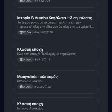
1,332
23
Α' Λυκ.
Ιστορία Β Λυκείου Κεφάλαια 1-3 σημειώσεις
Ιστορία
Το έγγραφο αυτό περιέχει περιληπτική, μεν
περιεκτική όλη την εξεταστέα ύλη της ιστορίας Β
λυκείου για τα πρώτα 3 Κεφάλαια, δηλαδή την
4,628
138
Β' Λυκ.
μισή ύλη. Το έγγραφο έχει γραφτεί με προσοχή και
άριστη ταυτόσημο το βιβλίο, όμως πολύ πιο απλά
στη κατανόηση!
Κλασική εποχή
Ιστορία
Κλασική εποχή: Περίληψη με σημειώσεις
1,943
43
Α' Λυκ.
Μυκηναϊκός πολιτισμός
Ιστορία
Ιστορία α λυκείου
2,259
32
Α' Λυκ.
Κλασική εποχή
Ιστορία
Ιστορία Α λυκείου