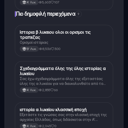
5,603
107
Α' Λυκ.
Πιο δημοφιλή περιεχόμενα
9
Ιστορια β λυκειου ολοι οι ορισμοι τις
Ιστορία
τραπεζας
Ορισμοί ιστόριας
8,536
300
Β' Λυκ.
Σχεδιαγράμματα όλης της ύλης ιστορίας α
Ιστορία
λυκείου
Σας έχω σχεδιαγράμματα όλης της εξεταστέας
ύλης της α λυκείου για να διευκολυνθείτε από το
τεράστιο βάρος του βιβλίου
2,855
66
Α' Λυκ.
ιστορία α λυκείου κλασσική εποχή
Ιστορία
Εξετάστε τις γνώσεις σας στην κλασική εποχή της
αρχαίας Ελλάδας, όπως διδάσκεται στην Α'
Λυκείου.
2,045
0
Α' Λυκ.