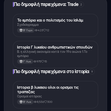
Πιο δημοφιλή περιεχόμενα: Trade
2
Το εμπόριο και ο πολιτισμός του Ισλάμ
Ιστορία
Σχεδιάγραμμα
423
12
Β' Γυμν.
Ιστορία Γ λυκείου ανθρωπιστικών σπουδών
Ιστορία
Β. η ελληνική οικονομία κατά τον 19ο αιώνα 1.Το
εμπόριο
975
15
Γ' Λυκ.
Πιο δημοφιλή περιεχόμενα στο Ιστορία
9
Ιστορια β λυκειου ολοι οι ορισμοι τις
Ιστορία
τραπεζας
Ορισμοί ιστόριας
8,536
300
Β' Λυκ.