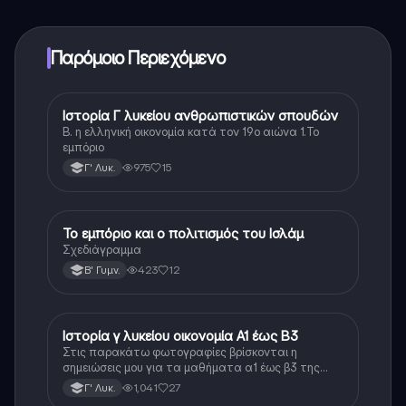
ξεκλειδώσετε ορισμένες λειτουργίες της εφαρμογής,
μπορείτε να αγοράσετε το Knowunity Pro.
Παρόμοιο Περιεχόμενο
Ιστορία Γ λυκείου ανθρωπιστικών σπουδών
Ιστορία
Β. η ελληνική οικονομία κατά τον 19ο αιώνα 1.Το
εμπόριο
975
15
Γ' Λυκ.
Το εμπόριο και ο πολιτισμός του Ισλάμ
Ιστορία
Σχεδιάγραμμα
423
12
Β' Γυμν.
Ιστορία γ λυκείου οικονομία Α1 έως Β3
Ιστορία
Στις παρακάτω φωτογραφίες βρίσκονται η
σημειώσεις μου για τα μαθήματα α1 έως β3 της
οικονομίας της ιστορίας κατεύθυνσης γ λυκείου οι
1,041
27
Γ' Λυκ.
σημειώσεις αυτές είναι βασισμένες στον τρόπο που