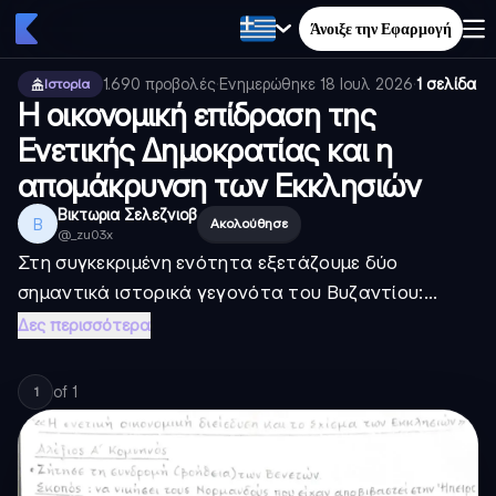
Άνοιξε την Εφαρμογή
1.690
προβολές
·
Ενημερώθηκε
18 Ιουλ 2026
·
1 σελίδα
Ιστορία
Η οικονομική επίδραση της
Ενετικής Δημοκρατίας και η
απομάκρυνση των Εκκλησιών
Βικτωρια Σελεζνιοβ
Β
Ακολούθησε
@
_zu03x
Στη συγκεκριμένη ενότητα εξετάζουμε δύο
σημαντικά ιστορικά γεγονότα του Βυζαντίου:...
Δες περισσότερα
of
1
1