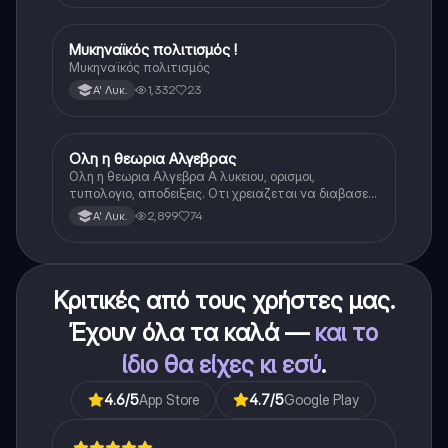
Μυκηναϊκός πολιτισμός !
Ιστορία
Μυκηναϊκός πολιτισμός
1,332
23
Α' Λυκ.
Ολη η θεωρια Αλγεβρας
Μαθηματικά
Ολη η θεωρια Αλγεβρα Α λυκειου, ορισμοι,
τυπολογιο, αποδειξεις. Οτι χρειαζεται να διαβασεις
για το θεωρητικο κομματι της αλγεβρας.
2,899
74
Α' Λυκ.
Κριτικές από τους χρήστες μας.
Έχουν όλα τα καλά —
και το
ίδιο θα είχες κι εσύ
.
4.6
/5
App Store
4.7
/5
Google Play