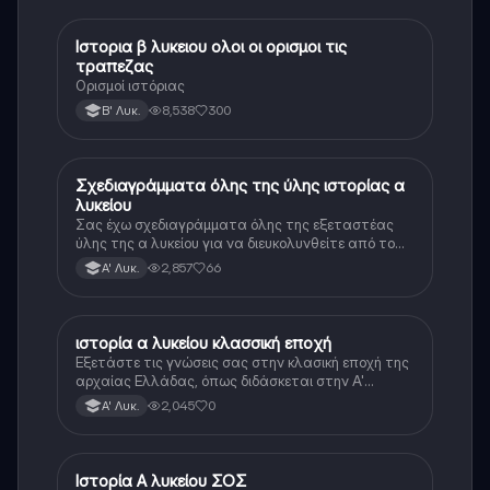
Ιστορια β λυκειου ολοι οι ορισμοι τις
Ιστορία
τραπεζας
Ορισμοί ιστόριας
8,538
300
Β' Λυκ.
Σχεδιαγράμματα όλης της ύλης ιστορίας α
Ιστορία
λυκείου
Σας έχω σχεδιαγράμματα όλης της εξεταστέας
ύλης της α λυκείου για να διευκολυνθείτε από το
τεράστιο βάρος του βιβλίου
2,857
66
Α' Λυκ.
ιστορία α λυκείου κλασσική εποχή
Ιστορία
Εξετάστε τις γνώσεις σας στην κλασική εποχή της
αρχαίας Ελλάδας, όπως διδάσκεται στην Α'
Λυκείου.
2,045
0
Α' Λυκ.
Ιστορία Α λυκείου ΣΟΣ
Ιστορία