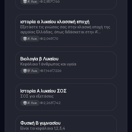
2,857
66
Α' Λυκ.
ιστορία α λυκείου κλασσική εποχή
Ιστορία
Εξετάστε τις γνώσεις σας στην κλασική εποχή της
αρχαίας Ελλάδας, όπως διδάσκεται στην Α'
Λυκείου.
2,045
0
Α' Λυκ.
Βιολογία β Λυκείου
Βιολογία
Κεφάλαιο 1 άνθρωπος και υγεία
7,146
226
Β' Λυκ.
Ιστορία Α λυκείου ΣΟΣ
Ιστορία
ΣΟΣ για εξετάσεις
2,263
42
Α' Λυκ.
Φυσική Β γυμνασίου
Φυσική
Είναι τα κεφάλαια 1,2,3,4