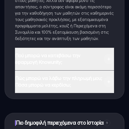
στους μαθητές. Αλλά δεν αφορά μόνο τις
απαντήσεις, ο σύντροφος είναι ακόμη περισσότερο
για την καθοδήγηση των μαθητών στις καθημερινές
τους μαθησιακές προκλήσεις, με εξατομικευμένα
προγράμματα μελέτης, κουίζ ή Περιεχόμενα στη
Συνομιλία και 100% εξατομίκευση βασισμένη στις
δεξιότητες και την ανάπτυξη των μαθητών.
Πού μπορώ να κατεβάσω την
εφαρμογή Knowunity;
Μπορείτε να κατεβάσετε την εφαρμογή από το
Πώς μπορώ να λάβω την πληρωμή μου;
Google Play Store και το Apple App Store.
Πόσα μπορώ να κερδίσω;
Ναι, έχετε δωρεάν πρόσβαση στο περιεχόμενο της
εφαρμογής και στον AI companion μας. Για να
ξεκλειδώσετε ορισμένες λειτουργίες της εφαρμογής,
μπορείτε να αγοράσετε το Knowunity Pro.
Πιο δημοφιλή περιεχόμενα στο Ιστορία
9