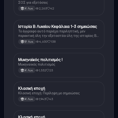
ΣΟΣ για εξετάσεις
2,263
42
Α' Λυκ.
Ιστορία Β Λυκείου Κεφάλαια 1-3 σημειώσεις
Ιστορία
Το έγγραφο αυτό περιέχει περιληπτική, μεν
περιεκτική όλη την εξεταστέα ύλη της ιστορίας Β
λυκείου για τα πρώτα 3 Κεφάλαια, δηλαδή την
4,630
138
Β' Λυκ.
μισή ύλη. Το έγγραφο έχει γραφτεί με προσοχή και
άριστη ταυτόσημο το βιβλίο, όμως πολύ πιο απλά
στη κατανόηση!
Μυκηναϊκός πολιτισμός !
Ιστορία
Μυκηναϊκός πολιτισμός
1,332
23
Α' Λυκ.
Κλασική εποχή
Ιστορία
Κλασική εποχή: Περίληψη με σημειώσεις
1,943
43
Α' Λυκ.
Κλασική εποχή
Ιστορία