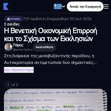
Άνοιξε την Εφαρμογή
702
προβολές
·
Ενημερώθηκε
30 Ιουλ 2026
·
Ιστορία
2 σελίδες
Η Βενετική Οικονομική Επιρροή
και το Σχίσμα των Εκκλησιών
Πάρης
Ακολούθησε
@
anton1adiss
Στη διάρκεια της μεσοβυζαντινής περιόδου, η
Αυτοκρατορία αντιμετώπισε δύο σημαντικές...
Δες περισσότερα
of
2
1