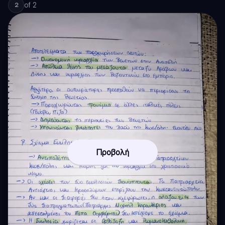
of
2
2
Προβολή