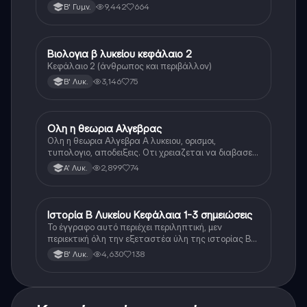
9,442
664
Β' Γυμν.
Βιολογια β λυκείου κεφάλαιο 2
Βιολογία
Κεφάλαιο 2 (άνθρωπος και περιβάλλον)
3,146
75
Β' Λυκ.
Ολη η θεωρια Αλγεβρας
Μαθηματικά
Ολη η θεωρια Αλγεβρα Α λυκειου, ορισμοι,
τυπολογιο, αποδειξεις. Οτι χρειαζεται να διαβασεις
για το θεωρητικο κομματι της αλγεβρας.
2,899
74
Α' Λυκ.
Ιστορία Β Λυκείου Κεφάλαια 1-3 σημειώσεις
Ιστορία
Το έγγραφο αυτό περιέχει περιληπτική, μεν
περιεκτική όλη την εξεταστέα ύλη της ιστορίας Β
λυκείου για τα πρώτα 3 Κεφάλαια, δηλαδή την
4,630
138
Β' Λυκ.
μισή ύλη. Το έγγραφο έχει γραφτεί με προσοχή και
άριστη ταυτόσημο το βιβλίο, όμως πολύ πιο απλά
στη κατανόηση!