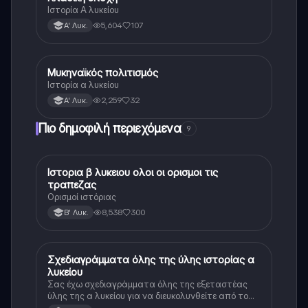
Ιστορία Α λυκείου
5,604
107
Α' Λυκ.
Μυκηναϊκός πολιτισμός
Ιστορία
Ιστορία α λυκείου
2,259
32
Α' Λυκ.
Πιο δημοφιλή περιεχόμενα
9
Ιστορια β λυκειου ολοι οι ορισμοι τις
Ιστορία
τραπεζας
Ορισμοί ιστόριας
8,538
300
Β' Λυκ.
Σχεδιαγράμματα όλης της ύλης ιστορίας α
Ιστορία
λυκείου
Σας έχω σχεδιαγράμματα όλης της εξεταστέας
ύλης της α λυκείου για να διευκολυνθείτε από το
τεράστιο βάρος του βιβλίου