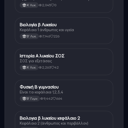
Λυκείου.
2,045
0
Α' Λυκ.
Βιολογία β Λυκείου
Βιολογία
Κεφάλαιο 1 άνθρωπος και υγεία
7,146
226
Β' Λυκ.
Ιστορία Α λυκείου ΣΟΣ
Ιστορία
ΣΟΣ για εξετάσεις
2,263
42
Α' Λυκ.
Φυσική Β γυμνασίου
Φυσική
Είναι τα κεφάλαια 1,2,3,4
9,442
664
Β' Γυμν.
Βιολογια β λυκείου κεφάλαιο 2
Βιολογία
Κεφάλαιο 2 (άνθρωπος και περιβάλλον)