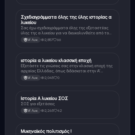
Σχεδιαγράμματα όλης της ύλης ιστορίας α
Ιστορία
λυκείου
Σας έχω σχεδιαγράμματα όλης της εξεταστέας
ύλης της α λυκείου για να διευκολυνθείτε από το
τεράστιο βάρος του βιβλίου
2,857
66
Α' Λυκ.
ιστορία α λυκείου κλασσική εποχή
Ιστορία
Εξετάστε τις γνώσεις σας στην κλασική εποχή της
αρχαίας Ελλάδας, όπως διδάσκεται στην Α'
Λυκείου.
2,045
0
Α' Λυκ.
Ιστορία Α λυκείου ΣΟΣ
Ιστορία
ΣΟΣ για εξετάσεις
2,263
42
Α' Λυκ.
Μυκηναϊκός πολιτισμός !
Ιστορία