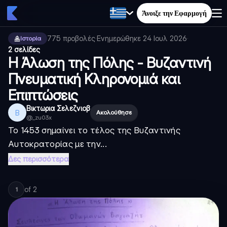
Άνοιξε την Εφαρμογή
775
προβολές
·
Ενημερώθηκε
24 Ιουλ 2026
·
Ιστορία
2 σελίδες
Η Άλωση της Πόλης - Βυζαντινή
Πνευματική Κληρονομιά και
Επιπτώσεις
Βικτωρια Σελεζνιοβ
Β
Ακολούθησε
@
_zu03x
Το 1453 σημαίνει το τέλος της Βυζαντινής
Αυτοκρατορίας με την...
Δες περισσότερα
of
2
1