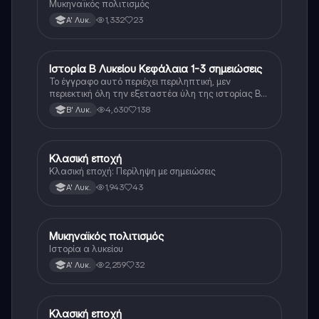
Μυκηναϊκός πολιτισμός
1,332
23
Α' Λυκ.
Ιστορία Β Λυκείου Κεφάλαια 1-3 σημειώσεις
Ιστορία
Το έγγραφο αυτό περιέχει περιληπτική, μεν
περιεκτική όλη την εξεταστέα ύλη της ιστορίας Β
λυκείου για τα πρώτα 3 Κεφάλαια, δηλαδή την
4,630
138
Β' Λυκ.
μισή ύλη. Το έγγραφο έχει γραφτεί με προσοχή και
άριστη ταυτόσημο το βιβλίο, όμως πολύ πιο απλά
στη κατανόηση!
Κλασική εποχή
Ιστορία
Κλασική εποχή: Περίληψη με σημειώσεις
1,943
43
Α' Λυκ.
Μυκηναϊκός πολιτισμός
Ιστορία
Ιστορία α λυκείου
2,259
32
Α' Λυκ.
Κλασική εποχή
Ιστορία