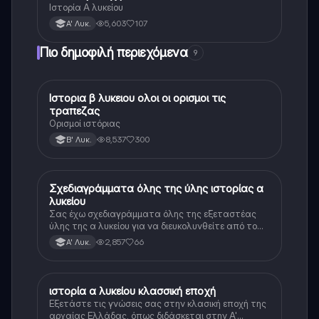
Ιστορία Α λυκείου
5,603
107
Α' Λυκ.
Πιο δημοφιλή περιεχόμενα
9
Ιστορια β λυκειου ολοι οι ορισμοι τις
Ιστορία
τραπεζας
Ορισμοί ιστόριας
8,537
300
Β' Λυκ.
Σχεδιαγράμματα όλης της ύλης ιστορίας α
Ιστορία
λυκείου
Σας έχω σχεδιαγράμματα όλης της εξεταστέας
ύλης της α λυκείου για να διευκολυνθείτε από το
τεράστιο βάρος του βιβλίου
2,857
66
Α' Λυκ.
ιστορία α λυκείου κλασσική εποχή
Ιστορία
Εξετάστε τις γνώσεις σας στην κλασική εποχή της
αρχαίας Ελλάδας, όπως διδάσκεται στην Α'