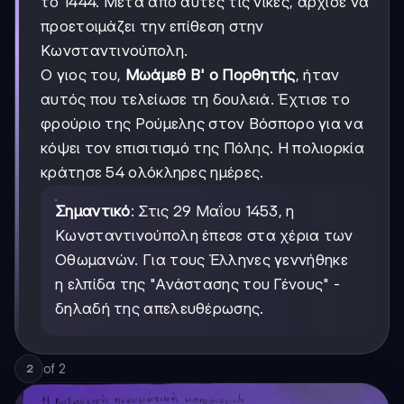
το 1444. Μετά από αυτές τις νίκες, άρχισε να
προετοιμάζει την επίθεση στην
Κωνσταντινούπολη.
Ο γιος του,
Μωάμεθ Β' ο Πορθητής
, ήταν
αυτός που τελείωσε τη δουλειά. Έχτισε το
φρούριο της Ρούμελης στον Βόσπορο για να
κόψει τον επισιτισμό της Πόλης. Η πολιορκία
κράτησε 54 ολόκληρες ημέρες.
Σημαντικό
: Στις 29 Μαΐου 1453, η
Κωνσταντινούπολη έπεσε στα χέρια των
Οθωμανών. Για τους Έλληνες γεννήθηκε
η ελπίδα της "Ανάστασης του Γένους" -
δηλαδή της απελευθέρωσης.
of
2
2