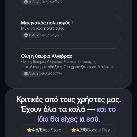
3,146
75
Β' Λυκ.
Μυκηναϊκός πολιτισμός !
Ιστορία
Μυκηναϊκός πολιτισμός
1,332
23
Α' Λυκ.
Ολη η θεωρια Αλγεβρας
Μαθηματικά
Ολη η θεωρια Αλγεβρα Α λυκειου, ορισμοι,
τυπολογιο, αποδειξεις. Οτι χρειαζεται να διαβασεις
για το θεωρητικο κομματι της αλγεβρας.
2,899
74
Α' Λυκ.
Κριτικές από τους χρήστες μας.
Έχουν όλα τα καλά —
και το
ίδιο θα είχες κι εσύ
.
4.6
/5
App Store
4.7
/5
Google Play