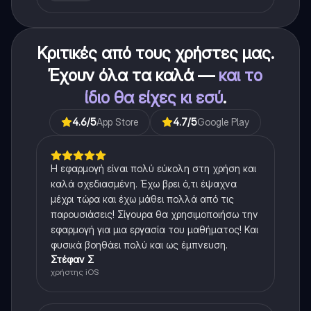
Κριτικές από τους χρήστες μας.
Έχουν όλα τα καλά —
και το
ίδιο θα είχες κι εσύ
.
4.6
/5
App Store
4.7
/5
Google Play
Η εφαρμογή είναι πολύ εύκολη στη χρήση και
καλά σχεδιασμένη. Έχω βρει ό,τι έψαχνα
μέχρι τώρα και έχω μάθει πολλά από τις
παρουσιάσεις! Σίγουρα θα χρησιμοποιήσω την
εφαρμογή για μια εργασία του μαθήματος! Και
φυσικά βοηθάει πολύ και ως έμπνευση.
Στέφαν Σ
χρήστης iOS