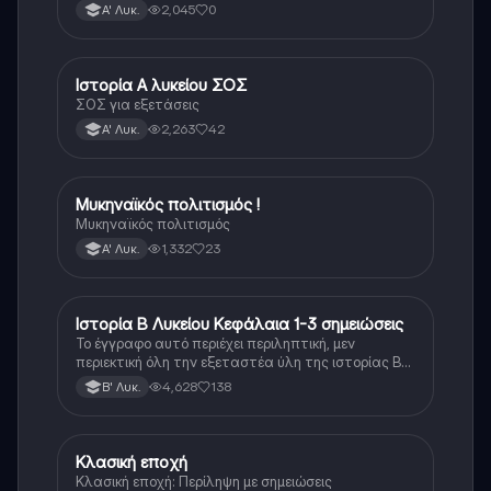
Λυκείου.
2,045
0
Α' Λυκ.
Ιστορία Α λυκείου ΣΟΣ
Ιστορία
ΣΟΣ για εξετάσεις
2,263
42
Α' Λυκ.
Μυκηναϊκός πολιτισμός !
Ιστορία
Μυκηναϊκός πολιτισμός
1,332
23
Α' Λυκ.
Ιστορία Β Λυκείου Κεφάλαια 1-3 σημειώσεις
Ιστορία
Το έγγραφο αυτό περιέχει περιληπτική, μεν
περιεκτική όλη την εξεταστέα ύλη της ιστορίας Β
λυκείου για τα πρώτα 3 Κεφάλαια, δηλαδή την
4,628
138
Β' Λυκ.
μισή ύλη. Το έγγραφο έχει γραφτεί με προσοχή και
άριστη ταυτόσημο το βιβλίο, όμως πολύ πιο απλά
στη κατανόηση!
Κλασική εποχή
Ιστορία
Κλασική εποχή: Περίληψη με σημειώσεις