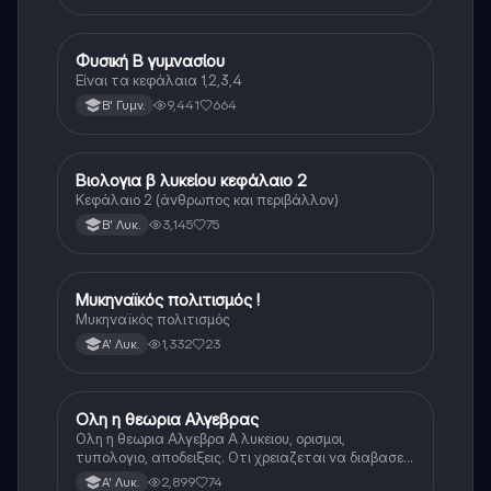
Φυσική Β γυμνασίου
Φυσική
Είναι τα κεφάλαια 1,2,3,4
9,441
664
Β' Γυμν.
Βιολογια β λυκείου κεφάλαιο 2
Βιολογία
Κεφάλαιο 2 (άνθρωπος και περιβάλλον)
3,145
75
Β' Λυκ.
Μυκηναϊκός πολιτισμός !
Ιστορία
Μυκηναϊκός πολιτισμός
1,332
23
Α' Λυκ.
Ολη η θεωρια Αλγεβρας
Μαθηματικά
Ολη η θεωρια Αλγεβρα Α λυκειου, ορισμοι,
τυπολογιο, αποδειξεις. Οτι χρειαζεται να διαβασεις
για το θεωρητικο κομματι της αλγεβρας.
2,899
74
Α' Λυκ.