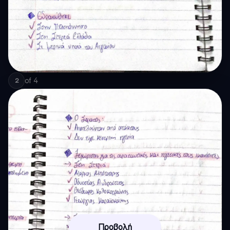
of
4
2
Προβολή