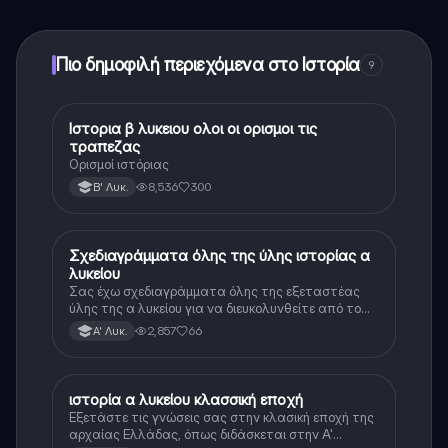
ξεκλειδώσετε ορισμένες λειτουργίες της εφαρμογής,
μπορείτε να αγοράσετε το Knowunity Pro.
Πιο δημοφιλή περιεχόμενα στο Ιστορία
9
Ιστορια β λυκειου ολοι οι ορισμοι τις
Ιστορία
τραπεζας
Ορισμοί ιστόριας
8,536
300
Β' Λυκ.
Σχεδιαγράμματα όλης της ύλης ιστορίας α
Ιστορία
λυκείου
Σας έχω σχεδιαγράμματα όλης της εξεταστέας
ύλης της α λυκείου για να διευκολυνθείτε από το
τεράστιο βάρος του βιβλίου
2,857
66
Α' Λυκ.
ιστορία α λυκείου κλασσική εποχή
Ιστορία
Εξετάστε τις γνώσεις σας στην κλασική εποχή της
αρχαίας Ελλάδας, όπως διδάσκεται στην Α'