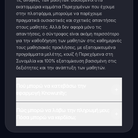
εκατομμύρια κομμάτια Περιεχομένων που έχουμε
στην πλατφόρμα, μπορούμε να παρέχουμε
πραγματικά ουσιαστικές και σχετικές απαντήσεις
στους μαθητές. Αλλά δεν αφορά μόνο τις
απαντήσεις, ο σύντροφος είναι ακόμη περισσότερο
για την καθοδήγηση των μαθητών στις καθημερινές
τους μαθησιακές προκλήσεις, με εξατομικευμένα
προγράμματα μελέτης, κουίζ ή Περιεχόμενα στη
Συνομιλία και 100% εξατομίκευση βασισμένη στις
δεξιότητες και την ανάπτυξη των μαθητών.
Πού μπορώ να κατεβάσω την
εφαρμογή Knowunity;
Μπορείτε να κατεβάσετε την εφαρμογή από το
Πώς μπορώ να λάβω την πληρωμή μου;
Google Play Store και το Apple App Store.
Πόσα μπορώ να κερδίσω;
Ναι, έχετε δωρεάν πρόσβαση στο περιεχόμενο της
εφαρμογής και στον AI companion μας. Για να