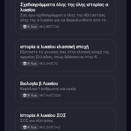
Σχεδιαγράμματα όλης της ύλης ιστορίας α
Ιστορία
λυκείου
Σας έχω σχεδιαγράμματα όλης της εξεταστέας
ύλης της α λυκείου για να διευκολυνθείτε από το
τεράστιο βάρος του βιβλίου
2,857
66
Α' Λυκ.
ιστορία α λυκείου κλασσική εποχή
Ιστορία
Εξετάστε τις γνώσεις σας στην κλασική εποχή της
αρχαίας Ελλάδας, όπως διδάσκεται στην Α'
Λυκείου.
2,045
0
Α' Λυκ.
Βιολογία β Λυκείου
Βιολογία
Κεφάλαιο 1 άνθρωπος και υγεία
7,146
226
Β' Λυκ.
Ιστορία Α λυκείου ΣΟΣ
Ιστορία
ΣΟΣ για εξετάσεις
2,263
42
Α' Λυκ.