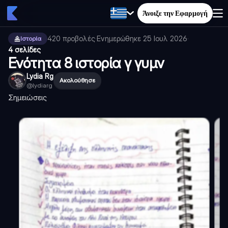
Άνοιξε την Εφαρμογή
420
προβολές
·
Ενημερώθηκε
25 Ιουλ 2026
·
Ιστορία
4 σελίδες
Ενότητα 8 ιστορία γ γυμν
Lydia Rg
Ακολούθησε
@
lydiarg
Σημειώσεις