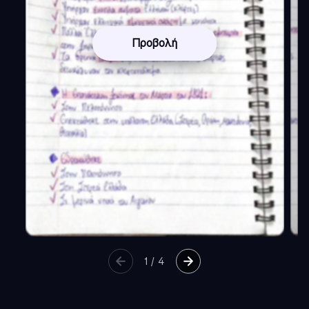
Προβολή
1
/
4