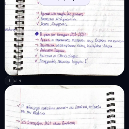
of
4
3