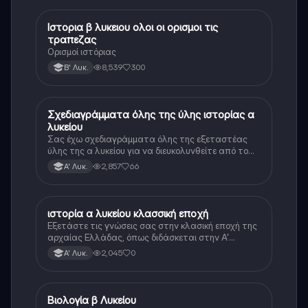
Ιστορια β λυκειου ολοι οι ορισμοι τις
Ιστορία
τραπεζας
Ορισμοί ιστόριας
8,539
300
Β' Λυκ.
Σχεδιαγράμματα όλης της ύλης ιστορίας α
Ιστορία
λυκείου
Σας έχω σχεδιαγράμματα όλης της εξεταστέας
ύλης της α λυκείου για να διευκολυνθείτε από το
τεράστιο βάρος του βιβλίου
2,857
66
Α' Λυκ.
ιστορία α λυκείου κλασσική εποχή
Ιστορία
Εξετάστε τις γνώσεις σας στην κλασική εποχή της
αρχαίας Ελλάδας, όπως διδάσκεται στην Α'
Λυκείου.
2,045
0
Α' Λυκ.
Βιολογία β Λυκείου
Βιολογία