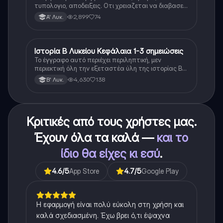
τυπολογιο, αποδειξεις. Οτι χρειαζεται να διαβασεις
για το θεωρητικο κομματι της αλγεβρας.
2,899
74
Α' Λυκ.
Ιστορία Β Λυκείου Κεφάλαια 1-3 σημειώσεις
Ιστορία
Το έγγραφο αυτό περιέχει περιληπτική, μεν
περιεκτική όλη την εξεταστέα ύλη της ιστορίας Β
λυκείου για τα πρώτα 3 Κεφάλαια, δηλαδή την
4,630
138
Β' Λυκ.
μισή ύλη. Το έγγραφο έχει γραφτεί με προσοχή και
άριστη ταυτόσημο το βιβλίο, όμως πολύ πιο απλά
στη κατανόηση!
Κριτικές από τους χρήστες μας.
Έχουν όλα τα καλά —
και το
ίδιο θα είχες κι εσύ
.
4.6
/5
App Store
4.7
/5
Google Play
Η εφαρμογή είναι πολύ εύκολη στη χρήση και
καλά σχεδιασμένη. Έχω βρει ό,τι έψαχνα