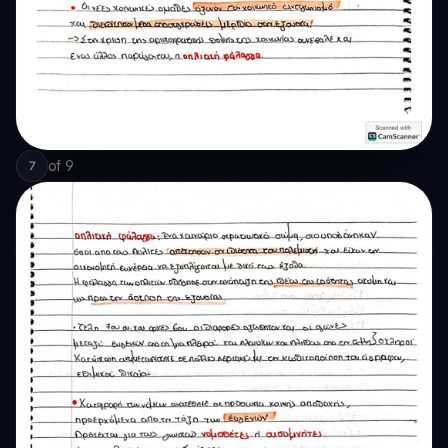
of
9
7