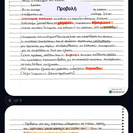
Προβολή
of
9
8