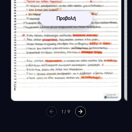
Προβολή
1
/
9