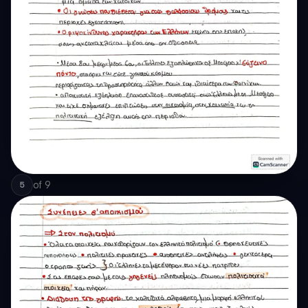
of
9
5