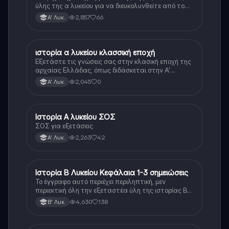
ύλης της α λυκείου για να διευκολυνθείτε από το
τεράστιο βάρος του βιβλίου
2,857
66
Α' Λυκ.
ιστορία α λυκείου κλασσική εποχή
Ιστορία
Εξετάστε τις γνώσεις σας στην κλασική εποχή της
αρχαίας Ελλάδας, όπως διδάσκεται στην Α'
Λυκείου.
2,045
0
Α' Λυκ.
Ιστορία Α λυκείου ΣΟΣ
Ιστορία
ΣΟΣ για εξετάσεις
2,263
42
Α' Λυκ.
Ιστορία Β Λυκείου Κεφάλαια 1-3 σημειώσεις
Ιστορία
Το έγγραφο αυτό περιέχει περιληπτική, μεν
περιεκτική όλη την εξεταστέα ύλη της ιστορίας Β
λυκείου για τα πρώτα 3 Κεφάλαια, δηλαδή την
4,630
138
Β' Λυκ.
μισή ύλη. Το έγγραφο έχει γραφτεί με προσοχή και
άριστη ταυτόσημο το βιβλίο, όμως πολύ πιο απλά
στη κατανόηση!