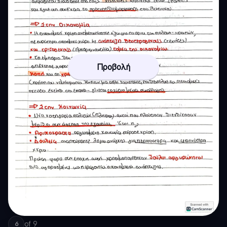
Προβολή
of
9
6