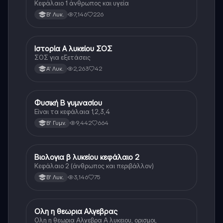
Κεφάλαιο 1 άνθρωπος και υγεία
7,146
226
Β' Λυκ.
Ιστορία Α λυκείου ΣΟΣ
Ιστορία
ΣΟΣ για εξετάσεις
2,263
42
Α' Λυκ.
Φυσική Β γυμνασίου
Φυσική
Είναι τα κεφάλαια 1,2,3,4
9,442
664
Β' Γυμν.
Βιολογια β λυκείου κεφάλαιο 2
Βιολογία
Κεφάλαιο 2 (άνθρωπος και περιβάλλον)
3,146
75
Β' Λυκ.
Ολη η θεωρια Αλγεβρας
Μαθηματικά
Ολη η θεωρια Αλγεβρα Α λυκειου, ορισμοι,