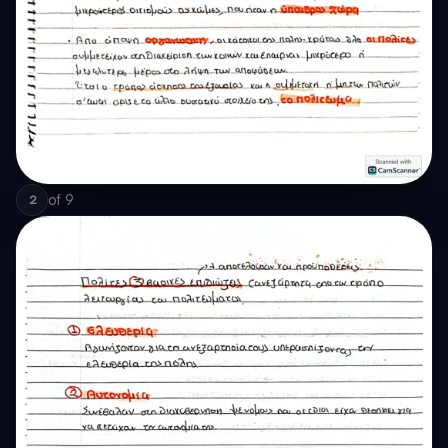
of
9
2