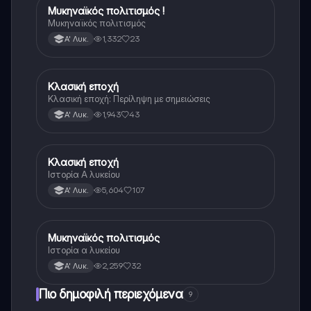
Μυκηναϊκός πολιτισμός !
Ιστορία
Μυκηναϊκός πολιτισμός
1,332
23
Α' Λυκ.
Κλασική εποχή
Ιστορία
Κλασική εποχή: Περίληψη με σημειώσεις
1,943
43
Α' Λυκ.
Κλασική εποχή
Ιστορία
Ιστορία Α λυκείου
5,604
107
Α' Λυκ.
Μυκηναϊκός πολιτισμός
Ιστορία
Ιστορία α λυκείου
2,259
32
Α' Λυκ.
Πιο δημοφιλή περιεχόμενα
9