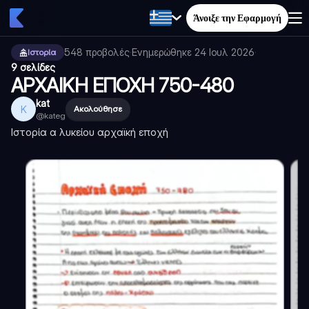
Άνοιξε την Εφαρμογή
548
προβολές
·
Ενημερώθηκε
24 Ιουλ 2026
·
Ιστορία
9 σελίδες
ΑΡΧΑΙΚΗ ΕΠΟΧΗ 750-480
kat
K
Ακολούθησε
@
kateg
Ιστορία α λυκείου αρχαϊκή εποχή