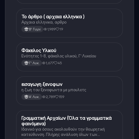
Το άρθρο ( αρχαια ελληνικα )
Αρχαία Ελληνικά
Αρχαια ελληνικα, αρθρο
1,989
19
Β' Γυμν.
Φάκελος Υλικού
Αρχαία Ελληνικά
Ενότητες 1-8, φάκελος υλικού, Γ’ Λυκείου
1,677
45
Γ' Λυκ.
εισαγωγη ξενοφων
Αρχαία Ελληνικά
η ζωη του ξενοφωντα με μπουλετς
2,789
159
Α' Λυκ.
Γραμματική Αρχαίων (Όλα τα γραμματικά
Αρχαία Ελληνικά
φαινόμενα)
Ιδανικό για όσους ακολουθούν την θεωρητική
κατεύθυνση. Πλήρης ανάλυση όλων των