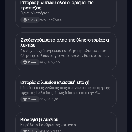
Ιστορια β λυκειου ολοι οι ορισμοι τις
Ιστορία
τραπεζας
Ορισμοί ιστόριας
8,538
300
Β' Λυκ.
Σχεδιαγράμματα όλης της ύλης ιστορίας α
Ιστορία
λυκείου
Σας έχω σχεδιαγράμματα όλης της εξεταστέας
ύλης της α λυκείου για να διευκολυνθείτε από το
τεράστιο βάρος του βιβλίου
2,857
66
Α' Λυκ.
ιστορία α λυκείου κλασσική εποχή
Ιστορία
Εξετάστε τις γνώσεις σας στην κλασική εποχή της
αρχαίας Ελλάδας, όπως διδάσκεται στην Α'
Λυκείου.
2,045
0
Α' Λυκ.
Βιολογία β Λυκείου
Βιολογία
Κεφάλαιο 1 άνθρωπος και υγεία
7,146
226
Β' Λυκ.