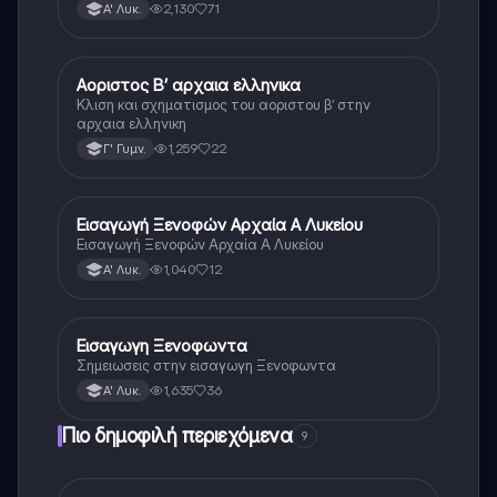
γραμματικών φαινομένων της αρχαίας Ελληνικής.
2,130
71
Α' Λυκ.
Αοριστος Β’ αρχαια ελληνικα
Αρχαία Ελληνικά
Κλιση και σχηματισμος του αοριστου β’ στην
αρχαια ελληνικη
1,259
22
Γ' Γυμν.
Εισαγωγή Ξενοφών Αρχαία Α Λυκείου
Αρχαία Ελληνικά
Εισαγωγή Ξενοφών Αρχαία Α Λυκείου
1,040
12
Α' Λυκ.
Εισαγωγη Ξενοφωντα
Αρχαία Ελληνικά
Σημειωσεις στην εισαγωγη Ξενοφωντα
1,635
36
Α' Λυκ.
Πιο δημοφιλή περιεχόμενα
9