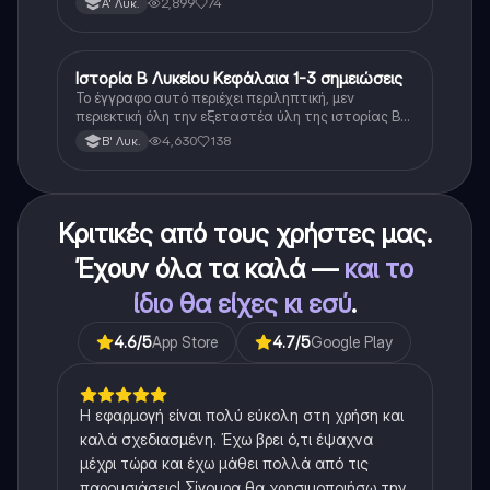
2,899
74
Α' Λυκ.
Ιστορία Β Λυκείου Κεφάλαια 1-3 σημειώσεις
Ιστορία
Το έγγραφο αυτό περιέχει περιληπτική, μεν
περιεκτική όλη την εξεταστέα ύλη της ιστορίας Β
λυκείου για τα πρώτα 3 Κεφάλαια, δηλαδή την
4,630
138
Β' Λυκ.
μισή ύλη. Το έγγραφο έχει γραφτεί με προσοχή και
άριστη ταυτόσημο το βιβλίο, όμως πολύ πιο απλά
στη κατανόηση!
Κριτικές από τους χρήστες μας.
Έχουν όλα τα καλά —
και το
ίδιο θα είχες κι εσύ
.
4.6
/5
App Store
4.7
/5
Google Play
Η εφαρμογή είναι πολύ εύκολη στη χρήση και
καλά σχεδιασμένη. Έχω βρει ό,τι έψαχνα
μέχρι τώρα και έχω μάθει πολλά από τις
παρουσιάσεις! Σίγουρα θα χρησιμοποιήσω την