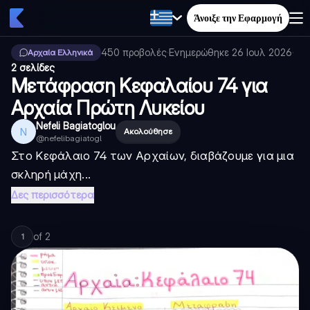
Άνοιξε την Εφαρμογή
450
προβολές
·
Ενημερώθηκε
26 Ιουλ 2026
·
Αρχαία Ελληνικά
2 σελίδες
Μετάφραση Κεφαλαίου 74 για
Αρχαία Πρώτη Λυκείου
Nefeli Bagiatoglou
N
Ακολούθησε
@
nefelibagiatogl
Στο Κεφάλαιο 74 των Αρχαίων, διαβάζουμε για μια
σκληρή μάχη...
Δες περισσότερα
of
2
1