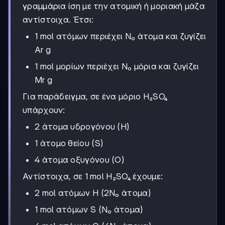
γραμμάρια ίση με την ατομική ή μοριακή μάζα
αντίστοιχα. Έτσι:
1 mol ατόμων περιέχει N₀ άτομα και ζυγίζει
Ar g
1 mol μορίων περιέχει N₀ μόρια και ζυγίζει
Mr g
Για παράδειγμα, σε ένα μόριο H₂SO₄
υπάρχουν:
2 άτομα υδρογόνου (H)
1 άτομο θείου (S)
4 άτομα οξυγόνου (O)
Αντίστοιχα, σε 1 mol H₂SO₄ έχουμε:
2 mol ατόμων H (2N₀ άτομα)
1 mol ατόμων S (N₀ άτομα)