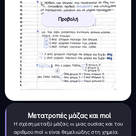
Προβολή
Μετατροπές μάζας και mol
m
Η σχέση μεταξύ μάζας
μιας ουσίας και του
m
n
αριθμού mol
είναι θεμελιώδης στη χημεία.
n