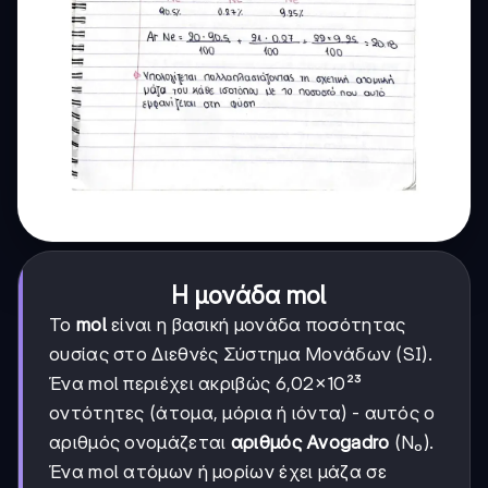
Η μονάδα mol
Το
mol
είναι η βασική μονάδα ποσότητας
ουσίας στο Διεθνές Σύστημα Μονάδων (SI).
Ένα mol περιέχει ακριβώς 6,02×10²³
οντότητες (άτομα, μόρια ή ιόντα) - αυτός ο
αριθμός ονομάζεται
αριθμός Avogadro
(N₀).
Ένα mol ατόμων ή μορίων έχει μάζα σε