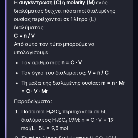
Η
συγκέντρωση (C)
ή
molarity (M)
ενός
διαλύματος δείχνει πόσα mol διαλυμένης
ουσίας περιέχονται σε 1 λίτρο (L)
διαλύματος:
C = n / V
Από αυτό τον τύπο μπορούμε να
υπολογίσουμε:
Τον αριθμό mol:
n = C · V
Τον όγκο του διαλύματος:
V = n / C
Τη μάζα της διαλυμένης ουσίας:
m = n · Mr
= C · V · Mr
Παραδείγματα:
Πόσα mol H₂SO₄ περιέχονται σε 5L
διαλύματος H₂SO₄ 1,9M; n = C · V = 1,9
mol/L · 5L = 9,5 mol