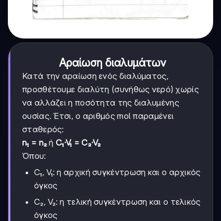
Αραίωση διαλυμάτων
Κατά την αραίωση ενός διαλύματος,
προσθέτουμε διαλύτη (συνήθως νερό) χωρίς
να αλλάζει η ποσότητα της διαλυμένης
ουσίας. Έτσι, ο αριθμός mol παραμένει
σταθερός:
n₁ = n₂
ή
C₁·V₁ = C₂·V₂
Όπου:
C₁, V₁: η αρχική συγκέντρωση και ο αρχικός
όγκος
C₂, V₂: η τελική συγκέντρωση και ο τελικός
όγκος