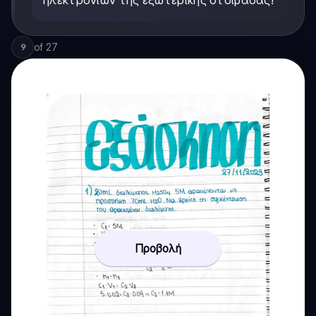
of
27
9
Προβολή