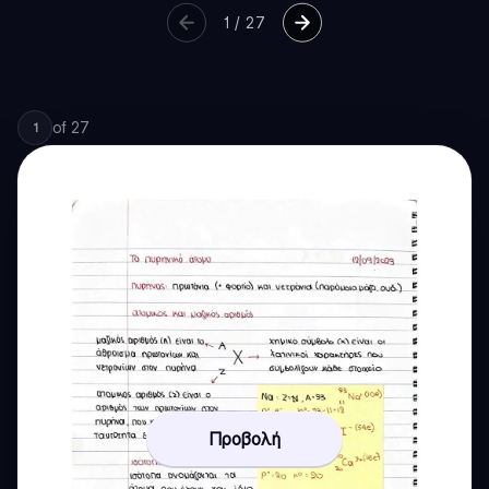
1
/
27
of
27
1
Προβολή