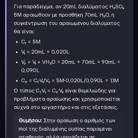
Για παράδειγμα, αν 20mL διαλύματος H₂SO₄
5M αραιωθούν με προσθήκη 70mL H₂O, η
συγκέντρωση του αραιωμένου διαλύματος
θα είναι:
C₁ = 5M
V₁ = 20mL = 0,020L
V₂ = V₁ + VH₂O = 20mL + 70mL = 90mL =
0,090L
C₂ = C₁·V₁/V₂ = 5M·0,020L/0,090L = 1,1M
Ο τύπος C₁·V₁ = C₂·V₂ είναι θεμελιώδης για
προβλήματα αραίωσης και χρησιμοποιείται
συχνά στο εργαστήριο και στις εξετάσεις.
Θυμήσου:
Στην αραίωση ο αριθμός των
mol της διαλυμένης ουσίας παραμένει
σταθερός, αλλά μοιράζεται σε