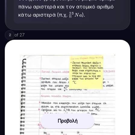
πάνω αριστερά και τον ατομικό αριθμό
23
^{23}_{11}Na
κάτω αριστερά (π.χ.
).
N
a
11
of
27
2
Προβολή