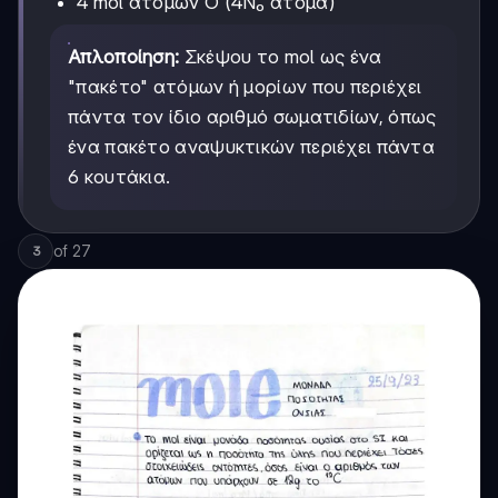
4 mol ατόμων O (4N₀ άτομα)
Απλοποίηση:
Σκέψου το mol ως ένα
"πακέτο" ατόμων ή μορίων που περιέχει
πάντα τον ίδιο αριθμό σωματιδίων, όπως
ένα πακέτο αναψυκτικών περιέχει πάντα
6 κουτάκια.
of
27
3