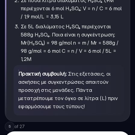
Σε πόσα λίτρα διαλύματος H₂SO₄ 1,9M
περιέχονται 6 mol H₂SO₄; V = n / C = 6 mol
/ 1,9 mol/L = 3,15 L
Σε 5L διαλύματος H₂SO₄ περιέχονται
588g H₂SO₄. Ποια είναι η συγκέντρωση;
Mr(H₂SO₄) = 98 g/mol n = m / Mr = 588g /
98 g/mol = 6 mol C = n / V = 6 mol / 5L =
1,2M
Πρακτική συμβουλή:
Στις εξετάσεις, οι
ασκήσεις με συγκεντρώσεις απαιτούν
προσοχή στις μονάδες. Πάντα
μετατρέπουμε τον όγκο σε λίτρα (L) πριν
εφαρμόσουμε τους τύπους!
of
27
5