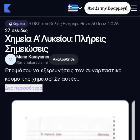
Άνοιξε την Εφαρμογή
3.085
προβολές
·
Ενημερώθηκε
30 Ιουλ 2026
·
Χημεία
27 σελίδες
Χημεία Α’ Λυκείου: Πλήρεις
Σημειώσεις
Maria Karayianni
M
Ακολούθησε
@
mariakarayianni
Ετοιμάσου να εξερευνήσεις τον συναρπαστικό
κόσμο της χημείας! Σε αυτές...
Δες περισσότερα