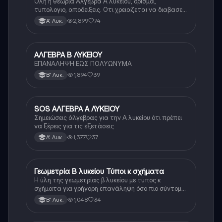
Ολη η θεωρια Αλγεβρα Α λυκειου, ορισμοι,
τυπολογιο, αποδειξεις. Οτι χρειαζεται να διαβασεις
για το θεωρητικο κομματι της αλγεβρας.
2,899
74
Α' Λυκ.
ΑΛΓΕΒΡΑ Β ΛΥΚΕΙΟΥ
Μαθηματικά
ΕΠΑΝΑΛΗΨΗ ΕΩΣ ΠΟΛΥΩΝΥΜΑ
1,894
39
Β' Λυκ.
SOS ΑΛΓΕΒΡΑ Α ΛΥΚΕΙΟΥ
Μαθηματικά
Σημειώσεις άλγεβρας για την Α λυκείου ότι πρέπει
να ξέρεις για τις εξετάσεις
1,377
37
Α' Λυκ.
Γεωμετρία Β λυκείου Τύποι κ σχήματα
Μαθηματικά
Η ύλη της γεωμετρίας β λυκείου με τύπος κ
σχήματα για γρήγορη επανάληψη όσο πιο σύντομα
γίνεται
1,048
34
Β' Λυκ.