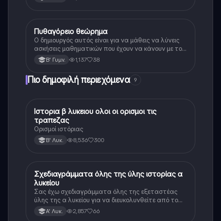
Πυθαγόρειο θεώρημα
Μαθηματικά
Ο δημιουργός αυτός είναι για να μάθεις να λύνεις
ασκήσεις μαθηματικών που έχουν να κάνουν με το
πυθαγόρειο θεώρημα. Αν διαβάσεις την θεωρία και
1,137
38
Β' Γυμν.
μπορέσεις να την κατανοήσεις είμαι σίγουρη ότι θα
γράψεις τέλεια στο επόμενο σου διαγώνισμα ☺️☺️.
Πιο δημοφιλή περιεχόμενα
9
Ιστορια β λυκειου ολοι οι ορισμοι τις
Ιστορία
τραπεζας
Ορισμοί ιστόριας
8,536
300
Β' Λυκ.
Σχεδιαγράμματα όλης της ύλης ιστορίας α
Ιστορία
λυκείου
Σας έχω σχεδιαγράμματα όλης της εξεταστέας
ύλης της α λυκείου για να διευκολυνθείτε από το
τεράστιο βάρος του βιβλίου
2,857
66
Α' Λυκ.