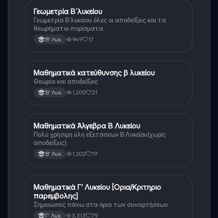
Γεωμετρία Β´λυκείου
Μαθηματικά
Γεωμετρία Β´λυκείου όλες οι αποδείξεις και τα
θεωρήματα-πορίσματα
949
17
Β' Λυκ.
Μαθηματικά κατεύθυνσης β λυκείου
Μαθηματικά
Θεωρία και αποδείξεις
1,200
21
Β' Λυκ.
Μαθηματικά Άλγεβρα Β Λυκείου
Μαθηματικά
Πολύ χρήσιμη ύλη εξετάσεων Β Λυκείου(χωρίς
αποδείξεις)
1,202
19
Β' Λυκ.
Μαθηματικά Γ’ Λυκείου [Ορια/Κριτηριο
Μαθηματικά
παρεμβολης]
Σημειώσεις πάνω στα όρια των συναρτήσεων.
3,313
79
Γ' Λυκ.