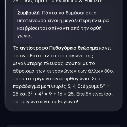
36 = 100, άρα x² = 64 και x = 8. Εύκολο!
Συμβουλή
: Πάντα να θυμάσαι ότι η
υποτείνουσα είναι η μεγαλύτερη πλευρά
και βρίσκεται απέναντι από την ορθή
γωνία.
Το
αντίστροφο Πυθαγόρειο θεώρημα
κάνει
το αντίθετο: αν το τετράγωνο της
μεγαλύτερης πλευράς ισούται με το
άθροισμα των τετραγώνων των άλλων δύο,
τότε το τρίγωνο είναι ορθογώνιο. Στο
παράδειγμα με πλευρές 3, 4, 5: έχουμε 5² =
25 και 3² + 4² = 9 + 16 = 25. Επειδή είναι ίσα,
το τρίγωνο είναι ορθογώνιο!