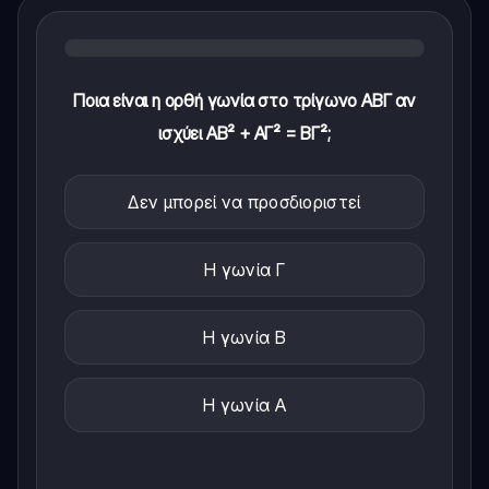
Ποια είναι η ορθή γωνία στο τρίγωνο ABΓ αν
ισχύει AB² + AΓ² = BΓ²;
Δεν μπορεί να προσδιοριστεί
Η γωνία Γ
Η γωνία Β
Η γωνία Α