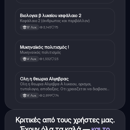
Βιολογια β λυκείου κεφάλαιο 2
Βιολογία
Κεφάλαιο 2 (άνθρωπος και περιβάλλον)
3,145
75
Β' Λυκ.
Μυκηναϊκός πολιτισμός !
Ιστορία
Μυκηναϊκός πολιτισμός
1,332
23
Α' Λυκ.
Ολη η θεωρια Αλγεβρας
Μαθηματικά
Ολη η θεωρια Αλγεβρα Α λυκειου, ορισμοι,
τυπολογιο, αποδειξεις. Οτι χρειαζεται να διαβασεις
για το θεωρητικο κομματι της αλγεβρας.
2,899
74
Α' Λυκ.
Κριτικές από τους χρήστες μας.
Έχουν όλα τα καλά —
και το