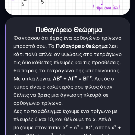
Πυθαγόρειο Θεώρημα
Φαντάσου ότι έχεις ένα ορθογώνιο τρίγωνο
μπροστά σου. Το
Πυθαγόρειο θεώρημα
λέει
κάτι πολύ απλό: αν υψώσεις στο τετράγωνο
τις δύο κάθετες πλευρές και τις προσθέσεις,
θα πάρεις το τετράγωνο της υποτείνουσας.
Με απλά λόγια:
ΑΒ² + ΑΓ² = ΒΓ²
. Αυτός ο
τύπος είναι ο καλύτερός σου φίλος όταν
θέλεις να βρεις μια άγνωστη πλευρά σε
ορθογώνιο τρίγωνο.
Δες το παράδειγμα: έχουμε ένα τρίγωνο με
πλευρές 6 και 10, και θέλουμε το x. Απλά
βάζουμε στον τύπο: x² + 6² = 10², οπότε x² +