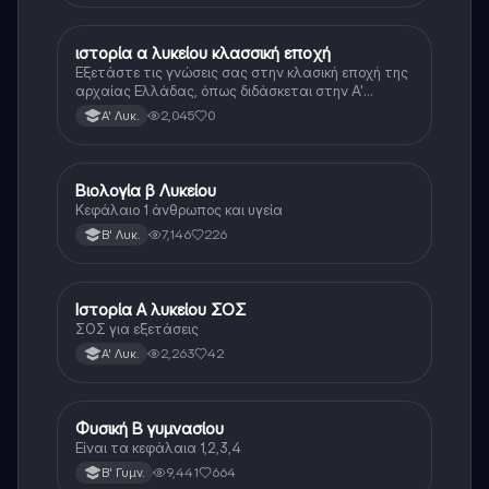
ιστορία α λυκείου κλασσική εποχή
Ιστορία
Εξετάστε τις γνώσεις σας στην κλασική εποχή της
αρχαίας Ελλάδας, όπως διδάσκεται στην Α'
Λυκείου.
2,045
0
Α' Λυκ.
Βιολογία β Λυκείου
Βιολογία
Κεφάλαιο 1 άνθρωπος και υγεία
7,146
226
Β' Λυκ.
Ιστορία Α λυκείου ΣΟΣ
Ιστορία
ΣΟΣ για εξετάσεις
2,263
42
Α' Λυκ.
Φυσική Β γυμνασίου
Φυσική
Είναι τα κεφάλαια 1,2,3,4
9,441
664
Β' Γυμν.