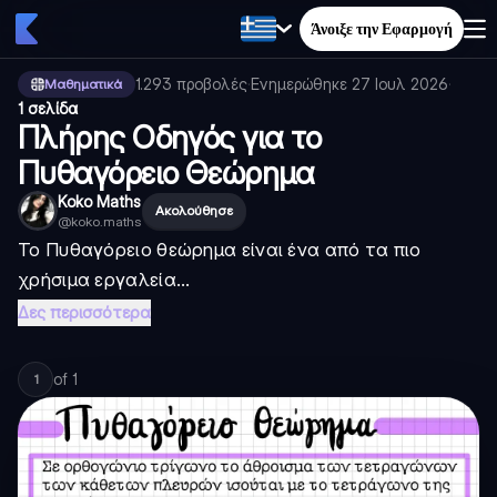
Άνοιξε την Εφαρμογή
1.293
προβολές
·
Ενημερώθηκε
27 Ιουλ 2026
·
Μαθηματικά
1 σελίδα
Πλήρης Οδηγός για το
Πυθαγόρειο Θεώρημα
Koko Maths
Ακολούθησε
@
koko.maths
Το Πυθαγόρειο θεώρημα είναι ένα από τα πιο
χρήσιμα εργαλεία...
Δες περισσότερα
of
1
1