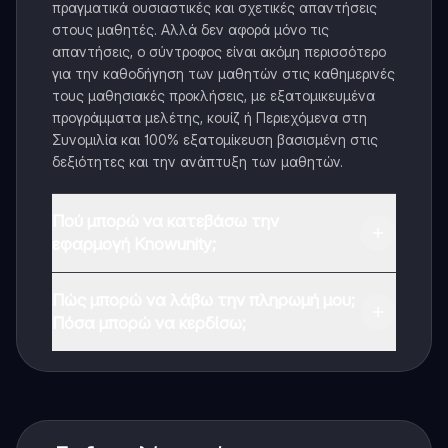
πραγματικά ουσιαστικές και σχετικές απαντήσεις
στους μαθητές. Αλλά δεν αφορά μόνο τις
απαντήσεις, ο σύντροφος είναι ακόμη περισσότερο
για την καθοδήγηση των μαθητών στις καθημερινές
τους μαθησιακές προκλήσεις, με εξατομικευμένα
προγράμματα μελέτης, κουίζ ή Περιεχόμενα στη
Συνομιλία και 100% εξατομίκευση βασισμένη στις
δεξιότητες και την ανάπτυξη των μαθητών.
Πού μπορώ να κατεβάσω την
εφαρμογή Knowunity;
Μπορείτε να κατεβάσετε την εφαρμογή από το
Πώς μπορώ να λάβω την πληρωμή μου;
Google Play Store και το Apple App Store.
Πόσα μπορώ να κερδίσω;
Ναι, έχετε δωρεάν πρόσβαση στο περιεχόμενο της
εφαρμογής και στον AI companion μας. Για να
ξεκλειδώσετε ορισμένες λειτουργίες της εφαρμογής,
μπορείτε να αγοράσετε το Knowunity Pro.