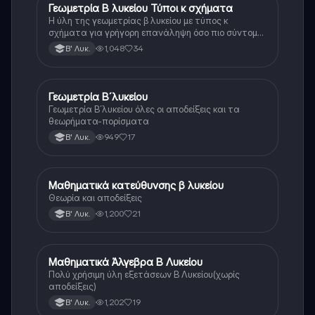
Γεωμετρία Β λυκείου Τύποι κ σχήματα
Μαθηματικά
Η ύλη της γεωμετρίας β λυκείου με τύπος κ
σχήματα για γρήγορη επανάληψη όσο πιο σύντομα
γίνεται
1,048
34
Β' Λυκ.
Γεωμετρία Β´λυκείου
Μαθηματικά
Γεωμετρία Β´λυκείου όλες οι αποδείξεις και τα
θεωρήματα-πορίσματα
949
17
Β' Λυκ.
Μαθηματικά κατεύθυνσης β λυκείου
Μαθηματικά
Θεωρία και αποδείξεις
1,200
21
Β' Λυκ.
Μαθηματικά Άλγεβρα Β Λυκείου
Μαθηματικά
Πολύ χρήσιμη ύλη εξετάσεων Β Λυκείου(χωρίς
αποδείξεις)
1,202
19
Β' Λυκ.