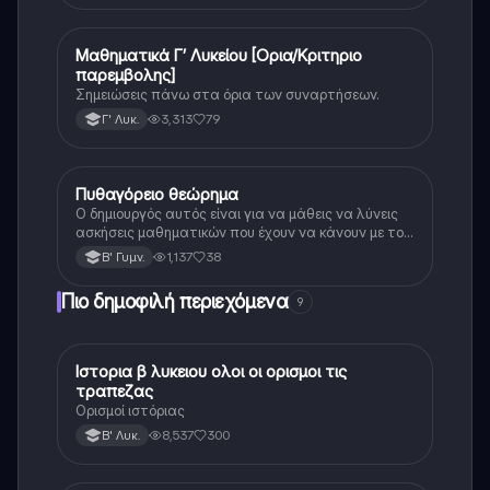
Μαθηματικά Γ’ Λυκείου [Ορια/Κριτηριο
Μαθηματικά
παρεμβολης]
Σημειώσεις πάνω στα όρια των συναρτήσεων.
3,313
79
Γ' Λυκ.
Πυθαγόρειο θεώρημα
Μαθηματικά
Ο δημιουργός αυτός είναι για να μάθεις να λύνεις
ασκήσεις μαθηματικών που έχουν να κάνουν με το
πυθαγόρειο θεώρημα. Αν διαβάσεις την θεωρία και
1,137
38
Β' Γυμν.
μπορέσεις να την κατανοήσεις είμαι σίγουρη ότι θα
γράψεις τέλεια στο επόμενο σου διαγώνισμα ☺️☺️.
Πιο δημοφιλή περιεχόμενα
9
Ιστορια β λυκειου ολοι οι ορισμοι τις
Ιστορία
τραπεζας
Ορισμοί ιστόριας
8,537
300
Β' Λυκ.