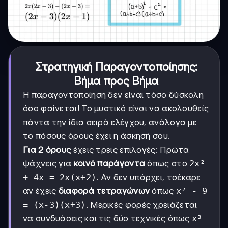
Στρατηγική Παραγοντοποίησης:
Βήμα προς Βήμα
Η παραγοντοποίηση δεν είναι τόσο δύσκολη
όσο φαίνεται! Το μυστικό είναι να ακολουθείς
πάντα την ίδια σειρά ελέγχου, ανάλογα με
το πόσους όρους έχει η άσκησή σου.
Για 2 όρους
έχεις τρεις επιλογές: Πρώτα
ψάχνεις για
κοινό παράγοντα
όπως στο
2x²
+ 4x = 2x(x+2)
. Αν δεν υπάρχει, τσέκαρε
αν έχεις
διαφορά τετραγώνων
όπως
x² - 9
= (x-3)(x+3)
. Μερικές φορές χρειάζεται
να συνδυάσεις και τις δύο τεχνικές όπως
x³