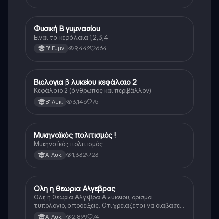
Φυσική Β γυμνασίου
Φυσική
Είναι τα κεφάλαια 1,2,3,4
9,442
664
Β' Γυμν.
Βιολογια β λυκείου κεφάλαιο 2
Βιολογία
Κεφάλαιο 2 (άνθρωπος και περιβάλλον)
3,146
75
Β' Λυκ.
Μυκηναϊκός πολιτισμός !
Ιστορία
Μυκηναϊκός πολιτισμός
1,332
23
Α' Λυκ.
Ολη η θεωρια Αλγεβρας
Μαθηματικά
Ολη η θεωρια Αλγεβρα Α λυκειου, ορισμοι,
τυπολογιο, αποδειξεις. Οτι χρειαζεται να διαβασεις
για το θεωρητικο κομματι της αλγεβρας.
2,899
74
Α' Λυκ.