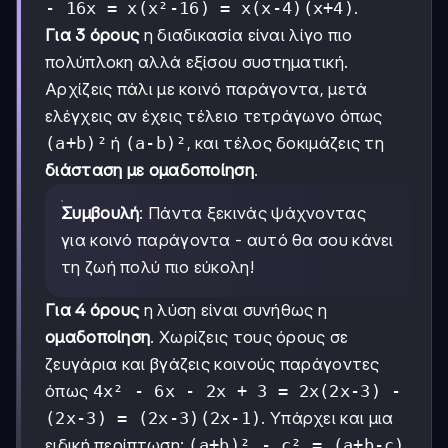
- 16x = x(x²-16) = x(x-4)(x+4)
.
Για 3 όρους
η διαδικασία είναι λίγο πιο
πολύπλοκη αλλά εξίσου συστηματική.
Αρχίζεις πάλι με κοινό παράγοντα, μετά
ελέγχεις αν έχεις τέλειο τετράγωνο όπως
(a+b)²
ή
(a-b)²
, και τέλος δοκιμάζεις τη
διάσταση με ομαδοποίηση
.
Συμβουλή
: Πάντα ξεκινάς ψάχνοντας
για κοινό παράγοντα - αυτό θα σου κάνει
τη ζωή πολύ πιο εύκολη!
Για 4 όρους
η λύση είναι συνήθως η
ομαδοποίηση
. Χωρίζεις τους όρους σε
ζευγάρια και βγάζεις κοινούς παράγοντες
όπως
4x² - 6x - 2x + 3 = 2x(2x-3) -
(2x-3) = (2x-3)(2x-1)
. Υπάρχει και μια
ειδική περίπτωση:
(a+b)² - c² = (a+b-c)