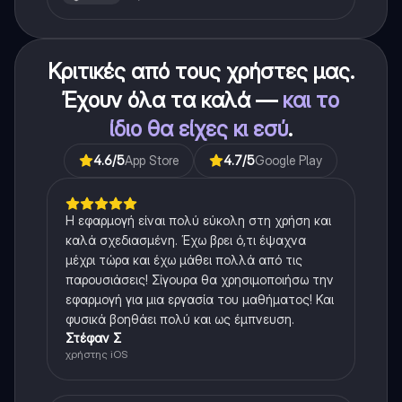
Κριτικές από τους χρήστες μας.
Έχουν όλα τα καλά —
και το
ίδιο θα είχες κι εσύ
.
4.6
/5
App Store
4.7
/5
Google Play
Η εφαρμογή είναι πολύ εύκολη στη χρήση και
καλά σχεδιασμένη. Έχω βρει ό,τι έψαχνα
μέχρι τώρα και έχω μάθει πολλά από τις
παρουσιάσεις! Σίγουρα θα χρησιμοποιήσω την
εφαρμογή για μια εργασία του μαθήματος! Και
φυσικά βοηθάει πολύ και ως έμπνευση.
Στέφαν Σ
χρήστης iOS