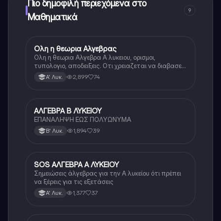
Πιο δημοφιλή περιεχόμενα στο
9
Μαθηματικά
Ολη η θεωρια Αλγεβρας
Μαθηματικά
Ολη η θεωρια Αλγεβρα Α λυκειου, ορισμοι,
τυπολογιο, αποδειξεις. Οτι χρειαζεται να διαβασεις
για το θεωρητικο κομματι της αλγεβρας.
2,899
74
Α' Λυκ.
ΑΛΓΕΒΡΑ Β ΛΥΚΕΙΟΥ
Μαθηματικά
ΕΠΑΝΑΛΗΨΗ ΕΩΣ ΠΟΛΥΩΝΥΜΑ
1,894
39
Β' Λυκ.
SOS ΑΛΓΕΒΡΑ Α ΛΥΚΕΙΟΥ
Μαθηματικά
Σημειώσεις άλγεβρας για την Α λυκείου ότι πρέπει
να ξέρεις για τις εξετάσεις
1,377
37
Α' Λυκ.