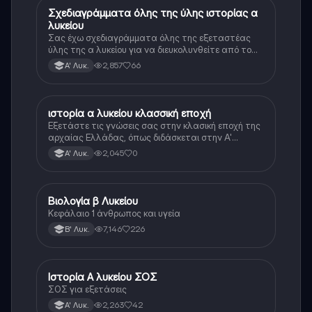
Σχεδιαγράμματα όλης της ύλης ιστορίας α
Ιστορία
λυκείου
Σας έχω σχεδιαγράμματα όλης της εξεταστέας
ύλης της α λυκείου για να διευκολυνθείτε από το
τεράστιο βάρος του βιβλίου
2,857
66
Α' Λυκ.
ιστορία α λυκείου κλασσική εποχή
Ιστορία
Εξετάστε τις γνώσεις σας στην κλασική εποχή της
αρχαίας Ελλάδας, όπως διδάσκεται στην Α'
Λυκείου.
2,045
0
Α' Λυκ.
Βιολογία β Λυκείου
Βιολογία
Κεφάλαιο 1 άνθρωπος και υγεία
7,146
226
Β' Λυκ.
Ιστορία Α λυκείου ΣΟΣ
Ιστορία
ΣΟΣ για εξετάσεις
2,263
42
Α' Λυκ.