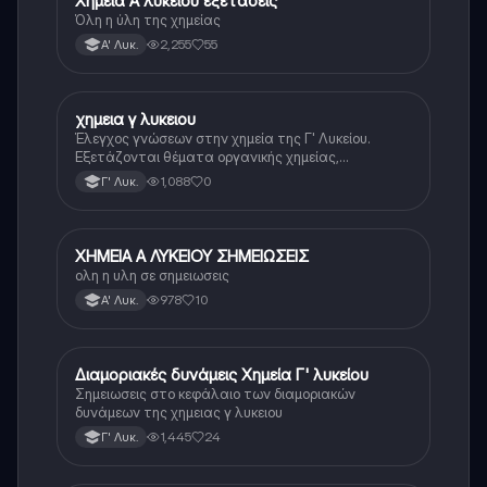
Χημεία Α λυκείου εξετάσεις
Όλη η ύλη της χημείας
2,255
55
Α' Λυκ.
χημεια γ λυκειου
Χημεία
Έλεγχος γνώσεων στην χημεία της Γ' Λυκείου.
Εξετάζονται θέματα οργανικής χημείας,
αντιδράσεων και ενώσεων.
1,088
0
Γ' Λυκ.
ΧΗΜΕΙΑ Α ΛΥΚΕΙΟΥ ΣΗΜΕΙΩΣΕΙΣ
Χημεία
ολη η υλη σε σημειωσεις
978
10
Α' Λυκ.
Διαμοριακές δυνάμεις Χημεία Γ' λυκείου
Χημεία
Σημειωσεις στο κεφάλαιο των διαμοριακών
δυνάμεων της χημειας γ λυκειου
1,445
24
Γ' Λυκ.