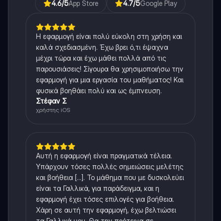
4.6
/5
App Store
4.7
/5
Google Play
Η εφαρμογή είναι πολύ εύκολη στη χρήση και
καλά σχεδιασμένη. Έχω βρει ό,τι έψαχνα
μέχρι τώρα και έχω μάθει πολλά από τις
παρουσιάσεις! Σίγουρα θα χρησιμοποιήσω την
εφαρμογή για μια εργασία του μαθήματος! Και
φυσικά βοηθάει πολύ και ως έμπνευση.
Στέφαν Σ
χρήστης iOS
Αυτή η εφαρμογή είναι πραγματικά τέλεια.
Υπάρχουν τόσες πολλές σημειώσεις μελέτης
και βοήθεια [...]. Το μάθημα που με δυσκολεύει
είναι τα Γαλλικά, για παράδειγμα, και η
εφαρμογή έχει τόσες επιλογές για βοήθεια.
Χάρη σε αυτή την εφαρμογή, έχω βελτιώσει
τα Γαλλικά μου. Θα την πρότεινα σε