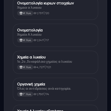
Ονοματολογία κυριων στοιχείων
Χημεία
Χημεια α λυκειου
1,731
20
Α' Λυκ.
Ονοματολογία
Χημεία
Χημεία Α λυκείου
1,241
17
Α' Λυκ.
Χημεία α λυκείου
Χημεία
1ο ,2ο ,3ο κεφάλαιο χημείας α λυκείου
4,727
121
Α' Λυκ.
Οργανική χημεία
Χημεία
Όλες οι αντιδράσεις ανά κατηγορία.
1,750
74
Γ' Λυκ.
Χημεία