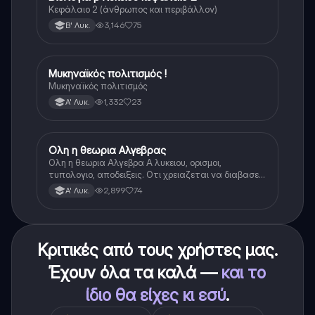
Κεφάλαιο 2 (άνθρωπος και περιβάλλον)
3,146
75
Β' Λυκ.
Μυκηναϊκός πολιτισμός !
Ιστορία
Μυκηναϊκός πολιτισμός
1,332
23
Α' Λυκ.
Ολη η θεωρια Αλγεβρας
Μαθηματικά
Ολη η θεωρια Αλγεβρα Α λυκειου, ορισμοι,
τυπολογιο, αποδειξεις. Οτι χρειαζεται να διαβασεις
για το θεωρητικο κομματι της αλγεβρας.
2,899
74
Α' Λυκ.
Κριτικές από τους χρήστες μας.
Έχουν όλα τα καλά —
και το
ίδιο θα είχες κι εσύ
.