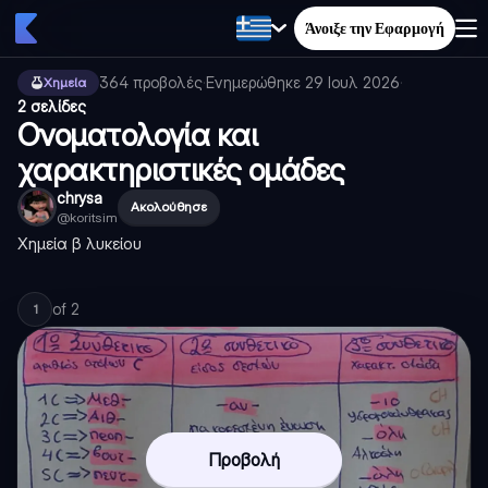
Άνοιξε την Εφαρμογή
364
προβολές
·
Ενημερώθηκε
29 Ιουλ 2026
·
Χημεία
2 σελίδες
Ονοματολογία και
χαρακτηριστικές ομάδες
chrysa
Ακολούθησε
@
koritsim
Χημεία β λυκείου
of
2
1
Προβολή