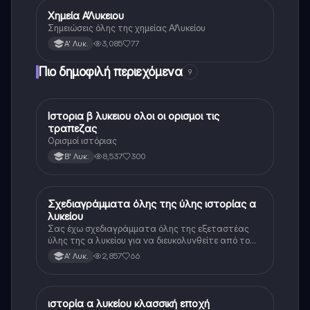
Χημεία Α’Λυκειου
Χημεία
Σημειώσεις όλης της χημείας Α’Λυκείου
3,085
77
Α' Λυκ.
Πιο δημοφιλή περιεχόμενα
9
Ιστορια β λυκειου ολοι οι ορισμοι τις
Ιστορία
τραπεζας
Ορισμοί ιστόριας
8,537
300
Β' Λυκ.
Σχεδιαγράμματα όλης της ύλης ιστορίας α
Ιστορία
λυκείου
Σας έχω σχεδιαγράμματα όλης της εξεταστέας
ύλης της α λυκείου για να διευκολυνθείτε από το
τεράστιο βάρος του βιβλίου
2,857
66
Α' Λυκ.
ιστορία α λυκείου κλασσική εποχή
Ιστορία