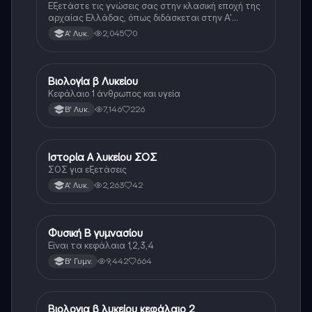
Εξετάστε τις γνώσεις σας στην κλασική εποχή της
αρχαίας Ελλάδας, όπως διδάσκεται στην Α'
Λυκείου.
2,045
0
Α' Λυκ.
Βιολογία β Λυκείου
Βιολογία
Κεφάλαιο 1 άνθρωπος και υγεία
7,146
226
Β' Λυκ.
Ιστορία Α λυκείου ΣΟΣ
Ιστορία
ΣΟΣ για εξετάσεις
2,263
42
Α' Λυκ.
Φυσική Β γυμνασίου
Φυσική
Είναι τα κεφάλαια 1,2,3,4
9,442
664
Β' Γυμν.
Βιολογια β λυκείου κεφάλαιο 2
Βιολογία