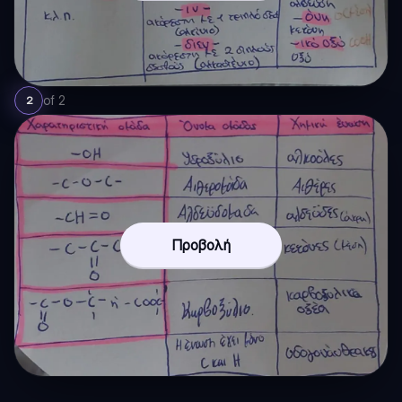
of
2
2
Προβολή