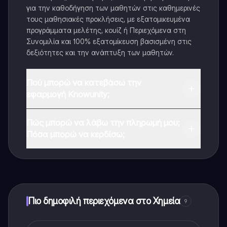
για την καθοδήγηση των μαθητών στις καθημερινές
τους μαθησιακές προκλήσεις, με εξατομικευμένα
προγράμματα μελέτης, κουίζ ή Περιεχόμενα στη
Συνομιλία και 100% εξατομίκευση βασισμένη στις
δεξιότητες και την ανάπτυξη των μαθητών.
Πού μπορώ να κατεβάσω την
εφαρμογή Knowunity;
Μπορείτε να κατεβάσετε την εφαρμογή από το
Πώς μπορώ να λάβω την πληρωμή μου;
Google Play Store και το Apple App Store.
Πόσα μπορώ να κερδίσω;
Ναι, έχετε δωρεάν πρόσβαση στο περιεχόμενο της
εφαρμογής και στον AI companion μας. Για να
ξεκλειδώσετε ορισμένες λειτουργίες της εφαρμογής,
μπορείτε να αγοράσετε το Knowunity Pro.
Πιο δημοφιλή περιεχόμενα στο Χημεία
9