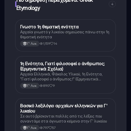
4
Etymology
Γνωστο 1η θεματική ενότητα
Αρχαία Ελληνικά (Ανθρ.)
Αρχαία γνωστό γ λυκείου σημειώσεις πάνω στην 1η
θεματική ενότητα
1,159
14
Γ' Λυκ.
1η Ενότητα, Γιατί φιλοσοφεί ο άνθρωπος;
Αρχαία Ελληνικά
(Ερμηνευτικά Σχόλια)
Αρχαία Ελληνικά, Φάκελος Υλικού, 1η Ενότητα,
"Γιατί φιλοσοφεί ο άνθρωπος;!" (Ερμηνευτικά
Σχόλια, Μετάφραση & Ασκήσεις)
890
9
Γ' Λυκ.
Βασικό λεξιλόγιο αρχαίων ελληνικών για Γ'
Αρχαία Ελληνικά
λυκείου
Σε αυτό βρίσκονται πολλές από τις λέξεις που
συναντάμε στα άγνωστα κείμενα στην Γ' λυκείου
797
57
Γ' Λυκ.