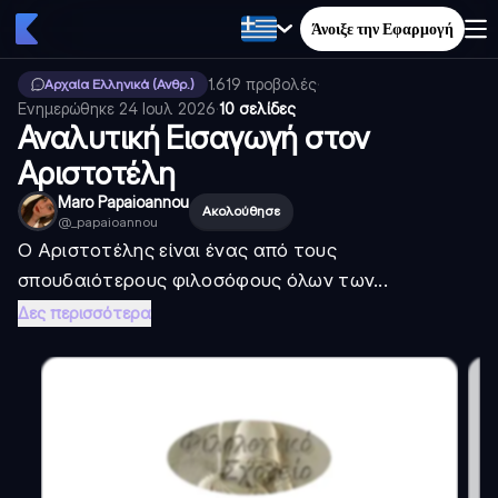
Άνοιξε την Εφαρμογή
1.619
προβολές
·
Αρχαία Ελληνικά (Ανθρ.)
Ενημερώθηκε
24 Ιουλ 2026
·
10 σελίδες
Αναλυτική Εισαγωγή στον
Αριστοτέλη
Maro Papaioannou
Ακολούθησε
@
_papaioannou
Ο Αριστοτέλης είναι ένας από τους
σπουδαιότερους φιλοσόφους όλων των...
Δες περισσότερα