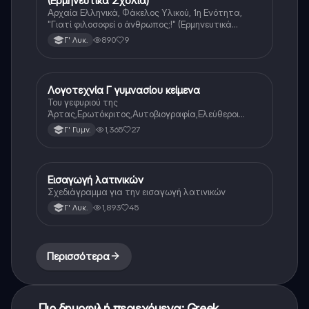
(Ερμηνευτικά Σχόλια)
Αρχαία Ελληνικά, Φάκελος Υλικού, 1η Ενότητα,
"Γιατί φιλοσοφεί ο άνθρωπος;!" (Ερμηνευτικά
Σχόλια, Μετάφραση & Ασκήσεις)
890
9
Γ' Λυκ.
Λογοτεχνία Γ γυμνασίου κείμενα
Νέα Ελληνικά
Του γεφυριού της
Άρτας,Ερωτόκριτος,Αυτοβιογραφία,Ελεύθεροι
Πολιορκημένοι,Όσο μπορείς,Γιατί μ’αγάπησες,Ένας
1,365
27
Γ' Γυμν.
ρώσος συνταγματάρχης στη Λάρισα,Ο Παχύς και ο
Αδύνατος
Εισαγωγή λατινικών
Λατινικά
Σχεδιάγραμμα για την εισαγωγή λατινικών
1,893
45
Γ' Λυκ.
Περισσότερα
Πιο δημοφιλή περιεχόμενα: Greek