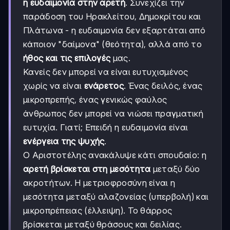
η ευδαιμονία στην αρετή
. Συνεχίζει την
παράδοση του Ηρακλείτου, Δημοκρίτου και
Πλάτωνα - η ευδαιμονία δεν εξαρτάται από
κάποιον "δαίμονα" (θεότητα), αλλά από το
ήθος και τις επιλογές
μας.
Κανείς δεν μπορεί να είναι ευτυχισμένος
χωρίς να είναι
ενάρετος
. Ένας δειλός, ένας
μικροπρεπής, ένας γενικώς φαύλος
άνθρωπος δεν μπορεί να νιώσει πραγματική
ευτυχία. Γιατί; Επειδή η ευδαιμονία είναι
ενέργεια της ψυχής
.
Ο Αριστοτέλης ανακάλυψε κάτι σπουδαίο: η
αρετή βρίσκεται στη μεσότητα
μεταξύ δύο
ακροτήτων. Η μετριοφροσύνη είναι η
μεσότητα μεταξύ αλαζονείας (υπερβολή) και
μικροπρέπειας (έλλειψη). Το θάρρος
βρίσκεται μεταξύ θράσους και δειλίας.