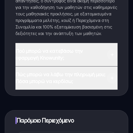
απαντήσεις, ο σύντροφος είναι ακόμη περισσότερο
για την καθοδήγηση των μαθητών στις καθημερινές
τους μαθησιακές προκλήσεις, με εξατομικευμένα
προγράμματα μελέτης, κουίζ ή Περιεχόμενα στη
Συνομιλία και 100% εξατομίκευση βασισμένη στις
δεξιότητες και την ανάπτυξη των μαθητών.
Πού μπορώ να κατεβάσω την
εφαρμογή Knowunity;
Μπορείτε να κατεβάσετε την εφαρμογή από το
Πώς μπορώ να λάβω την πληρωμή μου;
Google Play Store και το Apple App Store.
Πόσα μπορώ να κερδίσω;
Ναι, έχετε δωρεάν πρόσβαση στο περιεχόμενο της
εφαρμογής και στον AI companion μας. Για να
ξεκλειδώσετε ορισμένες λειτουργίες της εφαρμογής,
μπορείτε να αγοράσετε το Knowunity Pro.
Παρόμοιο Περιεχόμενο