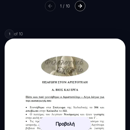
1
/
10
of
10
1
Προβολή