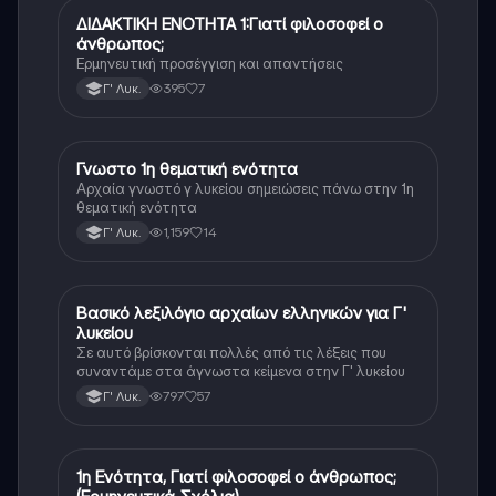
ΔΙΔΑΚΤΙΚΗ ΕΝΟΤΗΤΑ 1:Γιατί φιλοσοφεί ο
Αρχαία Ελληνικά (Ανθρ.)
άνθρωπος;
Ερμηνευτική προσέγγιση και απαντήσεις
395
7
Γ' Λυκ.
Γνωστο 1η θεματική ενότητα
Αρχαία Ελληνικά (Ανθρ.)
Αρχαία γνωστό γ λυκείου σημειώσεις πάνω στην 1η
θεματική ενότητα
1,159
14
Γ' Λυκ.
Βασικό λεξιλόγιο αρχαίων ελληνικών για Γ'
Αρχαία Ελληνικά
λυκείου
Σε αυτό βρίσκονται πολλές από τις λέξεις που
συναντάμε στα άγνωστα κείμενα στην Γ' λυκείου
797
57
Γ' Λυκ.
1η Ενότητα, Γιατί φιλοσοφεί ο άνθρωπος;
Αρχαία Ελληνικά