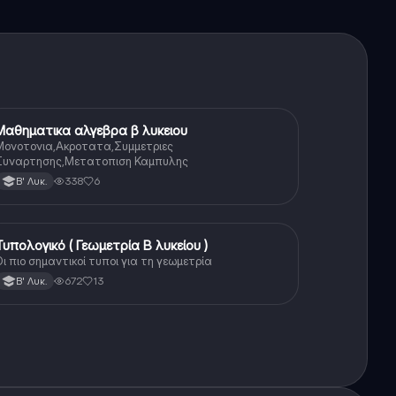
Μαθηματικα αλγεβρα β λυκειου
Μαθηματικά
Μονοτονια,Ακροτατα,Συμμετριες
Συναρτησης,Μετατοπιση Καμπυλης
338
6
Β' Λυκ.
Τυπολογικό ( Γεωμετρία Β λυκείου )
Μαθηματικά
ι πιο σημαντικοί τυποι για τη γεωμετρία
672
13
Β' Λυκ.