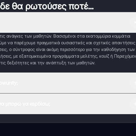
 δε θα ρωτούσες ποτέ...
α τις ανάγκες των μαθητών. Βασισμένοι στα εκατομμύρια κομμάτια
με να παρέχουμε πραγματικά ουσιαστικές και σχετικές απαντήσεις
εις, ο σύντροφος είναι ακόμη περισσότερο για την καθοδήγηση των
ήσεις, με εξατομικευμένα προγράμματα μελέτης, κουίζ ή Περιεχόμε
τις δεξιότητες και την ανάπτυξη των μαθητών.
wunity;
 Play Store και το Apple App Store.
α μπορώ να κερδίσω;
εφαρμογής και στον AI companion μας. Για να ξεκλειδώσετε ορισμέν
 το Knowunity Pro.