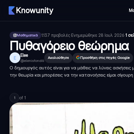
Knowunity
Μ
1.137
προβολές
·
Ενημερώθηκε
28 Ιουλ 2026
·
1 σε
Μαθηματικά
Πυθαγόρειο θεώρημα
Elee
E
Ακολούθησε
Προσθήκη στις πηγές Google
@
elenisfondili
Ο δημιουργός αυτός είναι για να μάθεις να λύνεις ασκήσει
την θεωρία και μπορέσεις να την κατανοήσεις είμαι σίγουρη
of
1
1