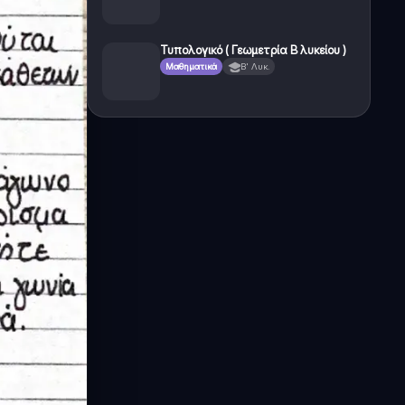
Τυπολογικό ( Γεωμετρία Β λυκείου )
Μαθηματικά
Β' Λυκ.