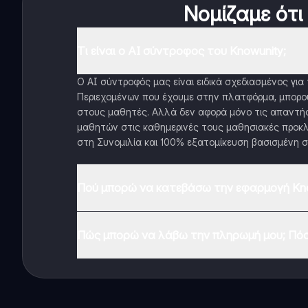
Νομίζαμε ότι
Τι είναι ο AI σύντροφος του Knowunity;
Ο AI σύντροφός μας είναι ειδικά σχεδιασμένος γι
Περιεχομένων που έχουμε στην πλατφόρμα, μπορού
στους μαθητές. Αλλά δεν αφορά μόνο τις απαντήσ
μαθητών στις καθημερινές τους μαθησιακές προκλ
στη Συνομιλία και 100% εξατομίκευση βασισμένη σ
Πού μπορώ να κατεβάσω την εφαρμογή Kno
Μπορείτε να κατεβάσετε την εφαρμογή από το Google
Πώς μπορώ να λάβω την πληρωμή μου; Πόσ
Ναι, έχετε δωρεάν πρόσβαση στο περιεχόμενο της 
λειτουργίες της εφαρμογής, μπορείτε να αγοράσετε