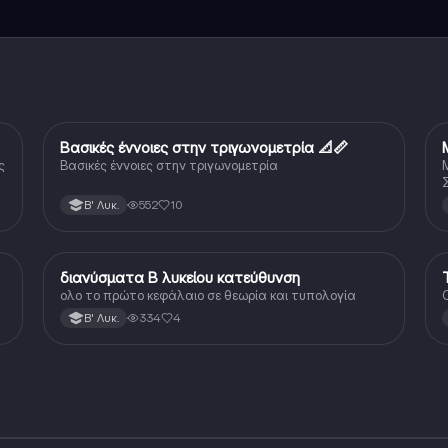
Βασικές έννοιες στην τριγωνομετρία 📐📏
Μαθηματικά
ς
Βασικές έννοιες στην τριγωνομετρία
552
10
Β' Λυκ.
διανύσματα Β λυκείου κατεύθυνση
Μαθηματικά
ολο το πρώτο κεφάλαιο σε θεωρία και τυπολογία
Ο
334
4
Β' Λυκ.