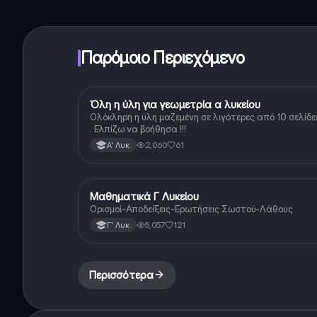
Παρόμοιο Περιεχόμενο
Όλη η ύλη για γεωμετρία α λυκείου
Μαθηματικά
Ολόκληρη η ύλη μαζεμένη σε λιγότερες από 10 σελίδε
. Ελπίζω να βοήθησα !!!
2,060
61
Α' Λυκ.
Μαθηματικά Γ Λυκείου
Μαθηματικά
Ορισμοί-Αποδείξεις-Ερωτήσεις Σωστού-Λάθους
5,057
121
Γ' Λυκ.
Περισσότερα