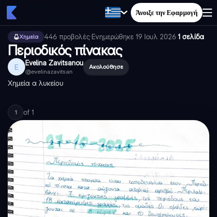
Άνοιξε την Εφαρμογή
446
προβολές
·
Ενημερώθηκε
19 Ιουλ 2026
·
1 σελίδα
Χημεία
Περιοδικός πίνακας
Evelina Zavitsanou
E
Ακολούθησε
@
evelinazavitsan
Χημεία α λυκείου
of
1
1