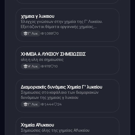
χημεια γ λυκειου
Χημεία
Έλεγχος γνώσεων στην χημεία της Γ' Λυκείου.
Εξετάζονται θέματα οργανικής χημείας,
αντιδράσεων και ενώσεων.
1,088
0
Γ' Λυκ.
ΧΗΜΕΙΑ Α ΛΥΚΕΙΟΥ ΣΗΜΕΙΩΣΕΙΣ
Χημεία
ολη η υλη σε σημειωσεις
978
10
Α' Λυκ.
Διαμοριακές δυνάμεις Χημεία Γ' λυκείου
Χημεία
Σημειωσεις στο κεφάλαιο των διαμοριακών
δυνάμεων της χημειας γ λυκειου
1,444
24
Γ' Λυκ.
Χημεία Α’Λυκειου
Χημεία
Σημειώσεις όλης της χημείας Α’Λυκείου