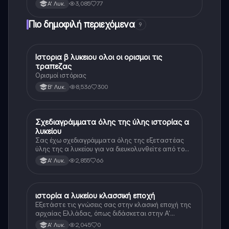
3,085
77
Α' Λυκ.
Πιο δημοφιλή περιεχόμενα
9
Ιστορια β λυκειου ολοι οι ορισμοι τις
Ιστορία
τραπεζας
Ορισμοί ιστόριας
8,536
300
Β' Λυκ.
Σχεδιαγράμματα όλης της ύλης ιστορίας α
Ιστορία
λυκείου
Σας έχω σχεδιαγράμματα όλης της εξεταστέας
ύλης της α λυκείου για να διευκολυνθείτε από το
τεράστιο βάρος του βιβλίου
2,855
66
Α' Λυκ.
ιστορία α λυκείου κλασσική εποχή
Ιστορία
Εξετάστε τις γνώσεις σας στην κλασική εποχή της
αρχαίας Ελλάδας, όπως διδάσκεται στην Α'
Λυκείου.
2,045
0
Α' Λυκ.