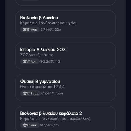
Βιολογία β Λυκείου
Βιολογία
Κεφάλαιο 1 άνθρωπος και υγεία
7,146
226
Β' Λυκ.
Ιστορία Α λυκείου ΣΟΣ
Ιστορία
ΣΟΣ για εξετάσεις
2,263
42
Α' Λυκ.
Φυσική Β γυμνασίου
Φυσική
Είναι τα κεφάλαια 1,2,3,4
9,441
664
Β' Γυμν.
Βιολογια β λυκείου κεφάλαιο 2
Βιολογία
Κεφάλαιο 2 (άνθρωπος και περιβάλλον)
3,145
75
Β' Λυκ.