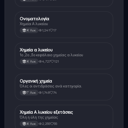
Ονοματολογία
Χημεία
Χημεία Α λυκείου
1,241
17
Α' Λυκ.
Χημεία α λυκείου
Χημεία
1ο ,2ο ,3ο κεφάλαιο χημείας α λυκείου
4,727
121
Α' Λυκ.
Οργανική χημεία
Χημεία
Όλες οι αντιδράσεις ανά κατηγορία.
1,748
74
Γ' Λυκ.
Χημεία Α λυκείου εξετάσεις
Χημεία
Όλη η ύλη της χημείας
2,255
55
Α' Λυκ.