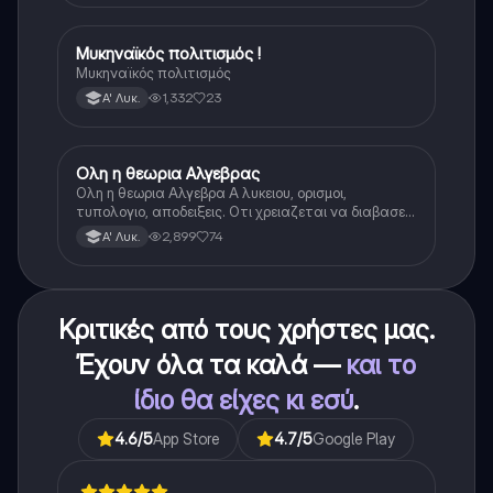
Μυκηναϊκός πολιτισμός !
Ιστορία
Μυκηναϊκός πολιτισμός
1,332
23
Α' Λυκ.
Ολη η θεωρια Αλγεβρας
Μαθηματικά
Ολη η θεωρια Αλγεβρα Α λυκειου, ορισμοι,
τυπολογιο, αποδειξεις. Οτι χρειαζεται να διαβασεις
για το θεωρητικο κομματι της αλγεβρας.
2,899
74
Α' Λυκ.
Κριτικές από τους χρήστες μας.
Έχουν όλα τα καλά —
και το
ίδιο θα είχες κι εσύ
.
4.6
/5
App Store
4.7
/5
Google Play