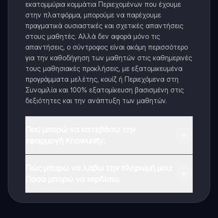
εκατομμύρια κομμάτια Περιεχομένων που έχουμε
στην πλατφόρμα, μπορούμε να παρέχουμε
πραγματικά ουσιαστικές και σχετικές απαντήσεις
στους μαθητές. Αλλά δεν αφορά μόνο τις
απαντήσεις, ο σύντροφος είναι ακόμη περισσότερο
για την καθοδήγηση των μαθητών στις καθημερινές
τους μαθησιακές προκλήσεις, με εξατομικευμένα
προγράμματα μελέτης, κουίζ ή Περιεχόμενα στη
Συνομιλία και 100% εξατομίκευση βασισμένη στις
δεξιότητες και την ανάπτυξη των μαθητών.
Πού μπορώ να κατεβάσω την
εφαρμογή Knowunity;
Μπορείτε να κατεβάσετε την εφαρμογή από το
Πώς μπορώ να λάβω την πληρωμή μου;
Google Play Store και το Apple App Store.
Πόσα μπορώ να κερδίσω;
Ναι, έχετε δωρεάν πρόσβαση στο περιεχόμενο της
εφαρμογής και στον AI companion μας. Για να