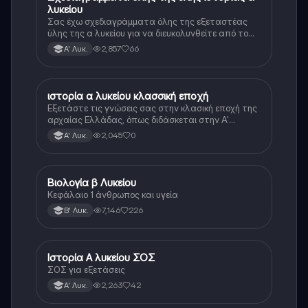
λυκείου
Σας έχω σχεδιαγράμματα όλης της εξεταστέας
ύλης της α λυκείου για να διευκολυνθείτε από το
τεράστιο βάρος του βιβλίου
2,857
66
Α' Λυκ.
ιστορία α λυκείου κλασσική εποχή
Ιστορία
Εξετάστε τις γνώσεις σας στην κλασική εποχή της
αρχαίας Ελλάδας, όπως διδάσκεται στην Α'
Λυκείου.
2,045
0
Α' Λυκ.
Βιολογία β Λυκείου
Βιολογία
Κεφάλαιο 1 άνθρωπος και υγεία
7,146
226
Β' Λυκ.
Ιστορία Α λυκείου ΣΟΣ
Ιστορία
ΣΟΣ για εξετάσεις
2,263
42
Α' Λυκ.