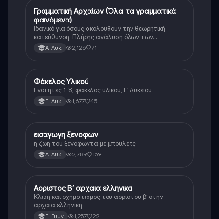
Γραμματική Αρχαίων (Όλα τα γραμματικά
Αρχαία Ελληνικά
φαινόμενα)
Ιδανικό για όσους ακολουθούν την θεωρητική
κατεύθυνση. Πλήρης ανάλυση όλων των
γραμματικών φαινομένων της αρχαίας Ελληνικής.
2,126
71
Α' Λυκ.
Φάκελος Υλικού
Αρχαία Ελληνικά
Ενότητες 1-8, φάκελος υλικού, Γ’ Λυκείου
1,677
45
Γ' Λυκ.
εισαγωγη ξενοφων
Αρχαία Ελληνικά
η ζωη του ξενοφωντα με μπουλετς
2,789
159
Α' Λυκ.
Αοριστος Β’ αρχαια ελληνικα
Αρχαία Ελληνικά
Κλιση και σχηματισμος του αοριστου β’ στην
αρχαια ελληνικη
1,257
22
Γ' Γυμν.