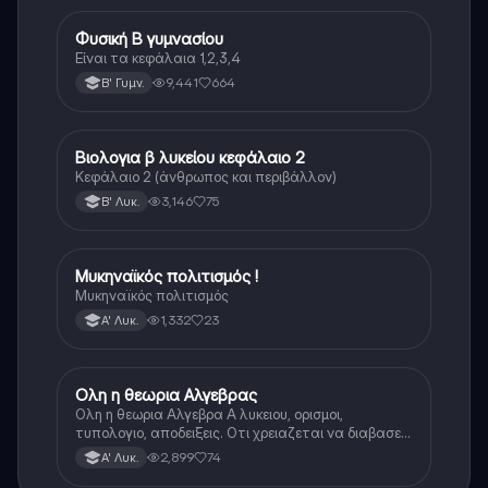
Φυσική Β γυμνασίου
Φυσική
Είναι τα κεφάλαια 1,2,3,4
9,441
664
Β' Γυμν.
Βιολογια β λυκείου κεφάλαιο 2
Βιολογία
Κεφάλαιο 2 (άνθρωπος και περιβάλλον)
3,146
75
Β' Λυκ.
Μυκηναϊκός πολιτισμός !
Ιστορία
Μυκηναϊκός πολιτισμός
1,332
23
Α' Λυκ.
Ολη η θεωρια Αλγεβρας
Μαθηματικά
Ολη η θεωρια Αλγεβρα Α λυκειου, ορισμοι,
τυπολογιο, αποδειξεις. Οτι χρειαζεται να διαβασεις
για το θεωρητικο κομματι της αλγεβρας.
2,899
74
Α' Λυκ.