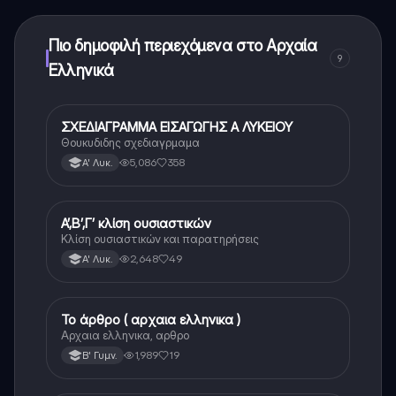
ξεκλειδώσετε ορισμένες λειτουργίες της εφαρμογής,
μπορείτε να αγοράσετε το Knowunity Pro.
Πιο δημοφιλή περιεχόμενα στο Αρχαία
9
Ελληνικά
ΣΧΕΔΙΑΓΡΑΜΜΑ ΕΙΣΑΓΩΓΗΣ Α ΛΥΚΕΙΟΥ
Αρχαία Ελληνικά
Θουκυδιδης σχεδιαγρμαμα
5,086
358
Α' Λυκ.
Α’,Β’,Γ’ κλίση ουσιαστικών
Αρχαία Ελληνικά
Κλίση ουσιαστικών και παρατηρήσεις
2,648
49
Α' Λυκ.
Το άρθρο ( αρχαια ελληνικα )
Αρχαία Ελληνικά
Αρχαια ελληνικα, αρθρο
1,989
19
Β' Γυμν.