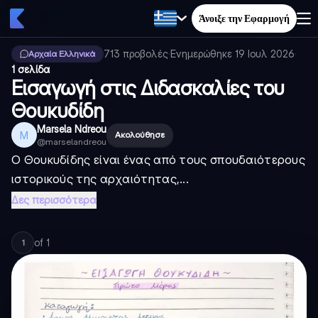
Άνοιξε την Εφαρμογή
713
προβολές
·
Ενημερώθηκε
19 Ιουλ 2026
·
Αρχαία Ελληνικά
1 σελίδα
Εισαγωγή στις Διδασκαλίες του
Θουκυδίδη
Marsela Ndreou
M
Ακολούθησε
@
marselandreou
Ο Θουκυδίδης είναι ένας από τους σπουδαιότερους
ιστορικούς της αρχαιότητας,...
Δες περισσότερα
of
1
1