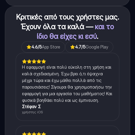
Κριτικές από τους χρήστες μας.
Έχουν όλα τα καλά —
και το
ίδιο θα είχες κι εσύ
.
4.6
/5
App Store
4.7
/5
Google Play
Η εφαρμογή είναι πολύ εύκολη στη χρήση και
καλά σχεδιασμένη. Έχω βρει ό,τι έψαχνα
μέχρι τώρα και έχω μάθει πολλά από τις
παρουσιάσεις! Σίγουρα θα χρησιμοποιήσω την
εφαρμογή για μια εργασία του μαθήματος! Και
φυσικά βοηθάει πολύ και ως έμπνευση.
Στέφαν Σ
χρήστης iOS