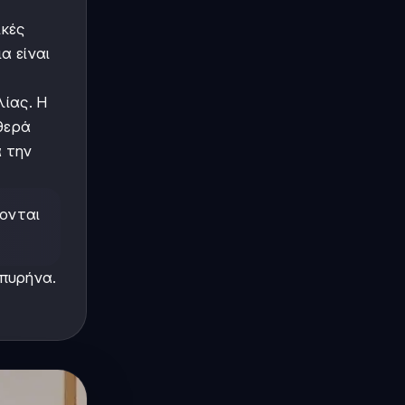
ικές
α είναι
λίας. Η
θερά
 την
ζονται
 πυρήνα.