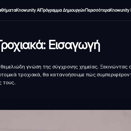
αθήματα
Knowunity AI
Πρόγραμμα Δημιουργών
Περισσότερα
Knowunity 
 Τροχιακά: Εισαγωγή
 θεμελιώδη γνώση της σύγχρονης χημείας. Ξεκινώντας 
ατομικά τροχιακά, θα κατανοήσουμε πώς συμπεριφέρον
ς τους.