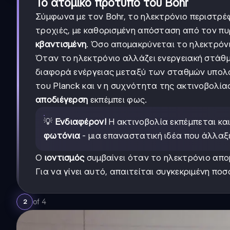
Το ατομικό πρότυπο του Bohr
Σύμφωνα με τον Bohr, το ηλεκτρόνιο περιστρέ
τροχιές, με καθορισμένη απόσταση από τον πυρή
κβαντισμένη
. Όσο απομακρύνεται το ηλεκτρόνι
Όταν το ηλεκτρόνιο αλλάζει ενεργειακή στάθμ
διαφορά ενέργειας μεταξύ των σταθμών υπολογ
του Planck και ν η συχνότητα της ακτινοβολία
αποδιέγερση
εκπέμπει φως.
💡
Ενδιαφέρον!
Η ακτινοβολία εκπέμπεται κα
φωτόνια
- μια επαναστατική ιδέα που άλλαξ
Ο
ιοντισμός
συμβαίνει όταν το ηλεκτρόνιο απο
Για να γίνει αυτό, απαιτείται συγκεκριμένη πο
of
4
2