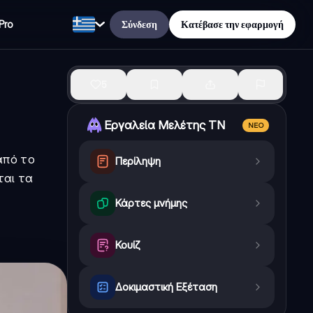
Σύνδεση
Κατέβασε την εφαρμογή
Pro
5
Εργαλεία Μελέτης ΤΝ
ΝΈΟ
από το
Περίληψη
ται τα
Κάρτες μνήμης
Κουίζ
Δοκιμαστική Εξέταση