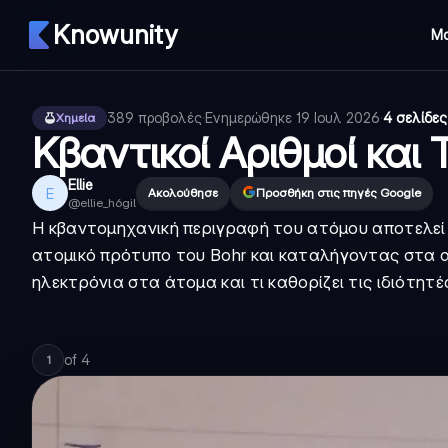
Knowunity
Μ
389
προβολές
·
Ενημερώθηκε
19 Ιουλ 2026
·
4 σελίδες
Χημεία
Κβαντικοί Αριθμοί και
Ellie
E
Ακολούθησε
Προσθήκη στις πηγές Google
@
ellie_h6gil
Η κβαντομηχανική περιγραφή του ατόμου αποτελεί
ατομικό πρότυπο του Bohr και καταλήγοντας στα 
ηλεκτρόνια στα άτομα και τι καθορίζει τις ιδιότητέ
of
4
1