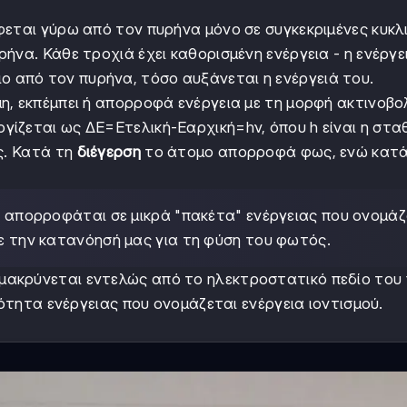
φεται γύρω από τον πυρήνα μόνο σε συγκεκριμένες κυκλ
να. Κάθε τροχιά έχει καθορισμένη ενέργεια - η ενέργει
ο από τον πυρήνα, τόσο αυξάνεται η ενέργειά του.
η, εκπέμπει ή απορροφά ενέργεια με τη μορφή ακτινοβο
ίζεται ως ΔE=Eτελική-Eαρχική=hν, όπου h είναι η στα
ς. Κατά τη
διέγερση
το άτομο απορροφά φως, ενώ κατά
ι απορροφάται σε μικρά "πακέτα" ενέργειας που ονομά
ε την κατανόησή μας για τη φύση του φωτός.
μακρύνεται εντελώς από το ηλεκτροστατικό πεδίο του
σότητα ενέργειας που ονομάζεται ενέργεια ιοντισμού.