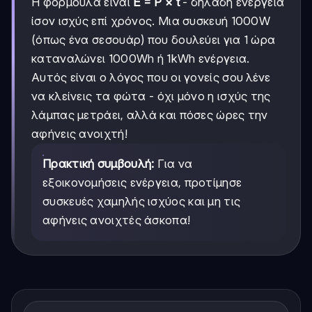
Η φόρμουλα είναι
E = P × t
- δηλαδή ενέργεια
ίσον ισχύς επί χρόνος. Μια συσκευή 1000W
(όπως ένα σεσουάρ) που δουλεύει για 1 ώρα
καταναλώνει 1000Wh ή 1kWh ενέργεια.
Αυτός είναι ο λόγος που οι γονείς σου λένε
να κλείνεις τα φώτα - όχι μόνο η ισχύς της
λάμπας μετράει, αλλά και πόσες ώρες την
αφήνεις ανοιχτή!
Πρακτική συμβουλή:
Για να
εξοικονομήσεις ενέργεια, προτίμησε
συσκευές χαμηλής ισχύος και μη τις
αφήνεις ανοιχτές άσκοπα!