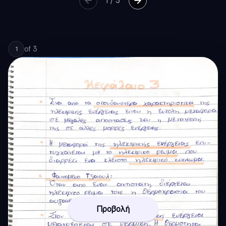
1
/
3
of
3
1
Προβολή