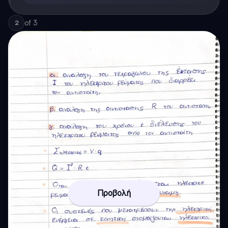
of
3
2
Προβολή