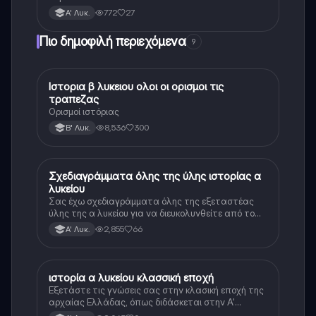
772
27
Α' Λυκ.
Πιο δημοφιλή περιεχόμενα
9
Ιστορια β λυκειου ολοι οι ορισμοι τις
Ιστορία
τραπεζας
Ορισμοί ιστόριας
8,536
300
Β' Λυκ.
Σχεδιαγράμματα όλης της ύλης ιστορίας α
Ιστορία
λυκείου
Σας έχω σχεδιαγράμματα όλης της εξεταστέας
ύλης της α λυκείου για να διευκολυνθείτε από το
τεράστιο βάρος του βιβλίου
2,855
66
Α' Λυκ.
ιστορία α λυκείου κλασσική εποχή
Ιστορία
Εξετάστε τις γνώσεις σας στην κλασική εποχή της
αρχαίας Ελλάδας, όπως διδάσκεται στην Α'
Λυκείου.