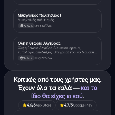
Μυκηναϊκός πολιτισμός !
Ιστορία
Μυκηναϊκός πολιτισμός
1,332
23
Α' Λυκ.
Ολη η θεωρια Αλγεβρας
Μαθηματικά
Ολη η θεωρια Αλγεβρα Α λυκειου, ορισμοι,
τυπολογιο, αποδειξεις. Οτι χρειαζεται να διαβασεις
για το θεωρητικο κομματι της αλγεβρας.
2,899
74
Α' Λυκ.
Κριτικές από τους χρήστες μας.
Έχουν όλα τα καλά —
και το
ίδιο θα είχες κι εσύ
.
4.6
/5
App Store
4.7
/5
Google Play