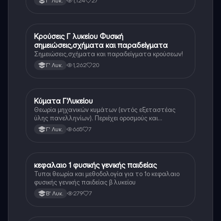
1,124
27
Γ' Λυκ.
Κρούσεις Γ λυκείου Φυσική
Φυσική (Θετ.)
σημειώσεις,σχήματα και παραδείγματα
Σημειώσεις,σχήματα και παραδείγματα κρούσεων!
1,262
20
Γ' Λυκ.
Κύματα Γ’Λυκείου
Φυσική
Θεωρία μηχανικών κυμάτων (εντός εξεταστέας
ύλης πανελληνίων). Περιέχει οροσμούς και
αποδείξεις
665
7
Γ' Λυκ.
κεφαλαιο 1 φυσικής γενικής παιδείας
Φυσική
Τυποι θεωρία και μεθοδολογία για το 1ο κεφαλαιο
φυσικής γενικής παιδείας β λυκείου
279
7
Β' Λυκ.