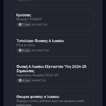
Κρούσεις
Φυσική
Φυσική Γ ΛΥΚΕΙΟΥ
1,652
29
Γ' Λυκ.
Τυπολόγιο Φυσικης Α λυκείου
Φυσική
Όλοι οι τύποι
3,055
156
Α' Λυκ.
Φυσική Α Λυκείου Εξεταστέα Ύλη 2024-25
Φυσική
Σημειώσεις
σημειώσεις θεωρίας 2024-25
889
30
Α' Λυκ.
Θεωρια φυσικης α λυκειου
Φυσική
Περιεχει τυπους μεθοδολογιες και ορισμους καθε
κεφαλαιου