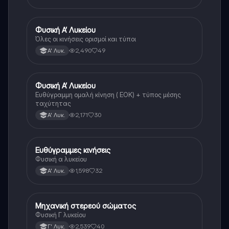
Φυσική Α’ Λυκείου
Φυσική
Όλες οι κινήσεις ορισμοί και τύποι
2,490
49
Α' Λυκ.
Φυσική Α’ Λυκείου
Φυσική
Ευθύγραμμη ομαλή κίνηση ( ΕΟΚ) + τύπος μέσης
ταχύτητας
2,171
30
Α' Λυκ.
Ευθύγραμμες κινήσεις
Φυσική
Φυσική α λυκείου
1,598
32
Α' Λυκ.
Μηχανική στερεού σώματος
Φυσική
Φυσική Γ λυκείου
2,539
40
Γ' Λυκ.