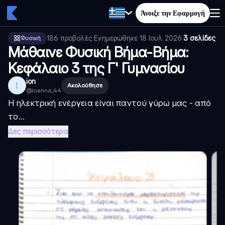
Άνοιξε την Εφαρμογή
186
προβολές
·
Ενημερώθηκε
18 Ιουλ 2026
·
3 σελίδες
Φυσική
Μάθαινε Φυσική Βήμα-Βήμα:
Κεφάλαιο 3 της Γ' Γυμνασίου
ion
I
Ακολούθησε
@
ioanna_44
Η ηλεκτρική ενέργεια είναι παντού γύρω μας - από
το...
Δες περισσότερα