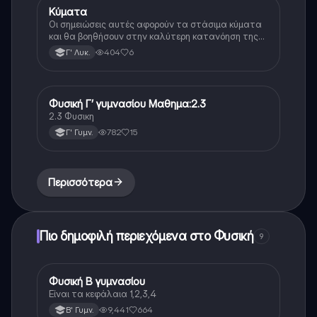
Κύματα
Φυσική (Θετ.)
Οι σημειώσεις αυτές αφορούν τα στάσιμα κύματα
και θα βοηθήσουν στην καλύτερη κατανόηση της
θεωρίας 🌊
404
6
Γ' Λυκ.
Φυσική Γ’ γυμνασίου Μαθημα:2.3
Φυσική
2.3 Φυσικη
782
15
Γ' Γυμν.
Περισσότερα
Πιο δημοφιλή περιεχόμενα στο Φυσική
9
Φυσική Β γυμνασίου
Φυσική
Είναι τα κεφάλαια 1,2,3,4
9,441
664
Β' Γυμν.