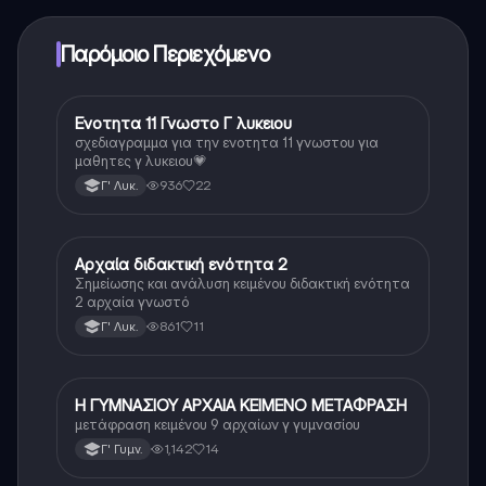
ξεκλειδώσετε ορισμένες λειτουργίες της εφαρμογής,
μπορείτε να αγοράσετε το Knowunity Pro.
Παρόμοιο Περιεχόμενο
Ενοτητα 11 Γνωστο Γ λυκειου
Αρχαία Ελληνικά
σχεδιαγραμμα για την ενοτητα 11 γνωστου για
μαθητες γ λυκειου💗
936
22
Γ' Λυκ.
Αρχαία διδακτική ενότητα 2
Αρχαία Ελληνικά
Σημείωσης και ανάλυση κειμένου διδακτική ενότητα
2 αρχαία γνωστό
861
11
Γ' Λυκ.
Η ΓΥΜΝΑΣΙΟΥ ΑΡΧΑΙΑ ΚΕΙΜΕΝΟ ΜΕΤΑΦΡΑΣΗ
Αρχαία Ελληνικά
μετάφραση κειμένου 9 αρχαίων γ γυμνασίου
1,142
14
Γ' Γυμν.