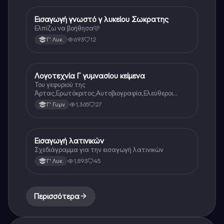
Εισαγωγή γνωστό γ λυκείου Σωκρατης
Αρχαία Ελληνικά
Ελπίζω να βοήθησα🩷
693
12
Γ' Λυκ.
Λογοτεχνία Γ γυμνασίου κείμενα
Νέα Ελληνικά
Του γεφυριού της
Άρτας,Ερωτόκριτος,Αυτοβιογραφία,Ελεύθεροι
Πολιορκημένοι,Όσο μπορείς,Γιατί μ’αγάπησες,Ένας
1,365
27
Γ' Γυμν.
ρώσος συνταγματάρχης στη Λάρισα,Ο Παχύς και ο
Αδύνατος
Εισαγωγή λατινικών
Λατινικά
Σχεδιάγραμμα για την εισαγωγή λατινικών
1,893
45
Γ' Λυκ.
Περισσότερα