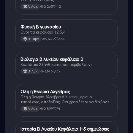
2,263
42
Α' Λυκ.
Φυσική Β γυμνασίου
Φυσική
Είναι τα κεφάλαια 1,2,3,4
9,442
664
Β' Γυμν.
Βιολογια β λυκείου κεφάλαιο 2
Βιολογία
Κεφάλαιο 2 (άνθρωπος και περιβάλλον)
3,146
75
Β' Λυκ.
Ολη η θεωρια Αλγεβρας
Μαθηματικά
Ολη η θεωρια Αλγεβρα Α λυκειου, ορισμοι,
τυπολογιο, αποδειξεις. Οτι χρειαζεται να διαβασεις
για το θεωρητικο κομματι της αλγεβρας.
2,899
74
Α' Λυκ.
Ιστορία Β Λυκείου Κεφάλαια 1-3 σημειώσεις
Ιστορία