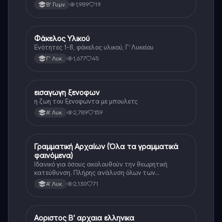
1,989
19
Β' Γυμν.
Φάκελος Υλικού
Αρχαία Ελληνικά
Ενότητες 1-8, φάκελος υλικού, Γ’ Λυκείου
1,677
45
Γ' Λυκ.
εισαγωγη ξενοφων
Αρχαία Ελληνικά
η ζωη του ξενοφωντα με μπουλετς
2,789
159
Α' Λυκ.
Γραμματική Αρχαίων (Όλα τα γραμματικά
Αρχαία Ελληνικά
φαινόμενα)
Ιδανικό για όσους ακολουθούν την θεωρητική
κατεύθυνση. Πλήρης ανάλυση όλων των
γραμματικών φαινομένων της αρχαίας Ελληνικής.
2,130
71
Α' Λυκ.
Αοριστος Β’ αρχαια ελληνικα
Αρχαία Ελληνικά