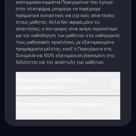
εκατομμύρια κομμάτια Περιεχομένων που έχουμε
στην πλατφόρμα, μπορούμε να παρέχουμε
πραγματικά ουσιαστικές και σχετικές απαντήσεις
στους μαθητές. Αλλά δεν αφορά μόνο τις
απαντήσεις, ο σύντροφος είναι ακόμη περισσότερο
για την καθοδήγηση των μαθητών στις καθημερινές
τους μαθησιακές προκλήσεις, με εξατομικευμένα
προγράμματα μελέτης, κουίζ ή Περιεχόμενα στη
Συνομιλία και 100% εξατομίκευση βασισμένη στις
δεξιότητες και την ανάπτυξη των μαθητών.
Πού μπορώ να κατεβάσω την
εφαρμογή Knowunity;
Μπορείτε να κατεβάσετε την εφαρμογή από το
Πώς μπορώ να λάβω την πληρωμή μου;
Google Play Store και το Apple App Store.
Πόσα μπορώ να κερδίσω;
Ναι, έχετε δωρεάν πρόσβαση στο περιεχόμενο της
εφαρμογής και στον AI companion μας. Για να