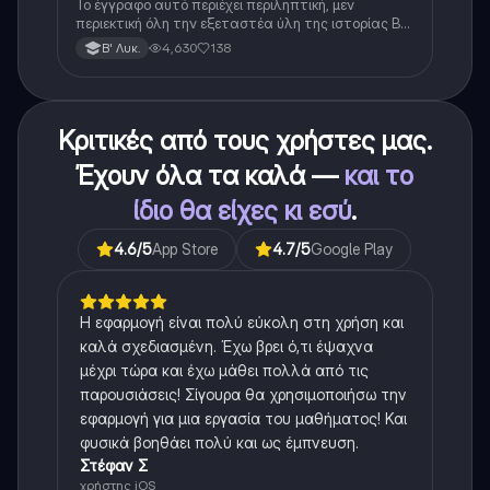
Το έγγραφο αυτό περιέχει περιληπτική, μεν
περιεκτική όλη την εξεταστέα ύλη της ιστορίας Β
λυκείου για τα πρώτα 3 Κεφάλαια, δηλαδή την
4,630
138
Β' Λυκ.
μισή ύλη. Το έγγραφο έχει γραφτεί με προσοχή και
άριστη ταυτόσημο το βιβλίο, όμως πολύ πιο απλά
στη κατανόηση!
Κριτικές από τους χρήστες μας.
Έχουν όλα τα καλά —
και το
ίδιο θα είχες κι εσύ
.
4.6
/5
App Store
4.7
/5
Google Play
Η εφαρμογή είναι πολύ εύκολη στη χρήση και
καλά σχεδιασμένη. Έχω βρει ό,τι έψαχνα
μέχρι τώρα και έχω μάθει πολλά από τις
παρουσιάσεις! Σίγουρα θα χρησιμοποιήσω την
εφαρμογή για μια εργασία του μαθήματος! Και
φυσικά βοηθάει πολύ και ως έμπνευση.
Στέφαν Σ
χρήστης iOS