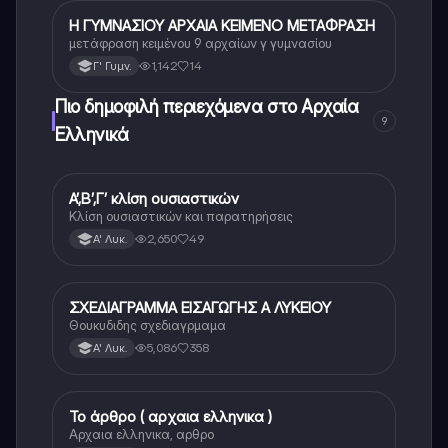
Η ΓΥΜΝΑΣΙΟΥ ΑΡΧΑΙΑ ΚΕΙΜΕΝΟ ΜΕΤΑΦΡΑΣΗ
Αρχαία Ελληνικά
μετάφραση κειμένου 9 αρχαίων γ γυμνασίου
1,142
14
Γ' Γυμν.
Πιο δημοφιλή περιεχόμενα στο Αρχαία
9
Ελληνικά
Α’,Β’,Γ’ κλίση ουσιαστικών
Αρχαία Ελληνικά
Κλίση ουσιαστικών και παρατηρήσεις
2,650
49
Α' Λυκ.
ΣΧΕΔΙΑΓΡΑΜΜΑ ΕΙΣΑΓΩΓΗΣ Α ΛΥΚΕΙΟΥ
Αρχαία Ελληνικά
Θουκυδιδης σχεδιαγρμαμα
5,086
358
Α' Λυκ.
Το άρθρο ( αρχαια ελληνικα )
Αρχαία Ελληνικά
Αρχαια ελληνικα, αρθρο