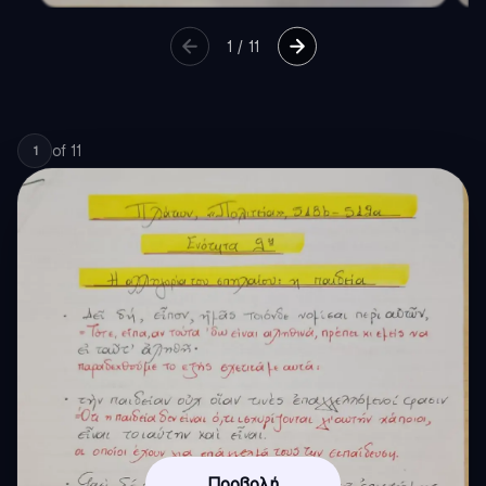
1
/
11
of
11
1
Προβολή