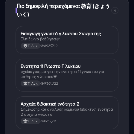
Πιο δημοφιλή περιεχόμενα: 教育 (きょう
4
いく)
Εισαγωγή γνωστό γ λυκείου Σωκρατης
Αρχαία Ελληνικά
Ελπίζω να βοήθησα🩷
693
12
Γ' Λυκ.
Ενοτητα 11 Γνωστο Γ λυκειου
Αρχαία Ελληνικά
σχεδιαγραμμα για την ενοτητα 11 γνωστου για
μαθητες γ λυκειου💗
936
22
Γ' Λυκ.
Αρχαία διδακτική ενότητα 2
Αρχαία Ελληνικά
Σημείωσης και ανάλυση κειμένου διδακτική ενότητα
2 αρχαία γνωστό
861
11
Γ' Λυκ.