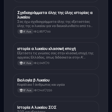
Σχεδιαγράμματα όλης της ύλης ιστορίας α
Ιστορία
λυκείου
Σας έχω σχεδιαγράμματα όλης της εξεταστέας
ύλης της α λυκείου για να διευκολυνθείτε από το
τεράστιο βάρος του βιβλίου
2,857
66
Α' Λυκ.
ιστορία α λυκείου κλασσική εποχή
Ιστορία
Εξετάστε τις γνώσεις σας στην κλασική εποχή της
αρχαίας Ελλάδας, όπως διδάσκεται στην Α'
Λυκείου.
2,045
0
Α' Λυκ.
Βιολογία β Λυκείου
Βιολογία
Κεφάλαιο 1 άνθρωπος και υγεία
7,146
226
Β' Λυκ.
Ιστορία Α λυκείου ΣΟΣ
Ιστορία
ΣΟΣ για εξετάσεις