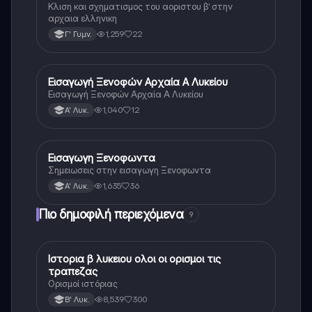
Κλιση και σχηματισμος του αοριστου β’ στην
αρχαια ελληνικη
1,259
22
Γ' Γυμν.
Εισαγωγή Ξενοφών Αρχαία Α Λυκείου
Αρχαία Ελληνικά
Εισαγωγή Ξενοφών Αρχαία Α Λυκείου
1,040
12
Α' Λυκ.
Εισαγωγη Ξενοφωντα
Αρχαία Ελληνικά
Σημειωσεις στην εισαγωγη Ξενοφωντα
1,635
36
Α' Λυκ.
Πιο δημοφιλή περιεχόμενα
9
Ιστορια β λυκειου ολοι οι ορισμοι τις
Ιστορία
τραπεζας
Ορισμοί ιστόριας
8,539
300
Β' Λυκ.