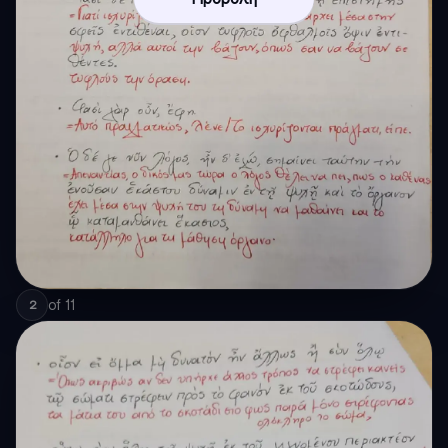
of
11
2