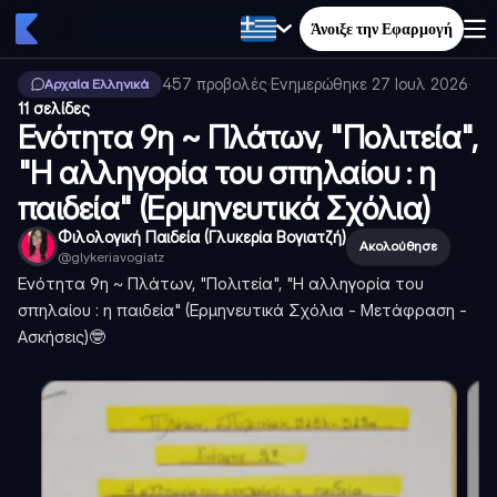
Άνοιξε την Εφαρμογή
457
προβολές
·
Ενημερώθηκε
27 Ιουλ 2026
·
Αρχαία Ελληνικά
11 σελίδες
Ενότητα 9η ~ Πλάτων, "Πολιτεία",
"Η αλληγορία του σπηλαίου : η
παιδεία" (Ερμηνευτικά Σχόλια)
Φιλολογική Παιδεία (Γλυκερία Βογιατζή)
Ακολούθησε
@
glykeriavogiatz
Ενότητα 9η ~ Πλάτων, "Πολιτεία", "Η αλληγορία του
σπηλαίου : η παιδεία" (Ερμηνευτικά Σχόλια - Μετάφραση -
Ασκήσεις)🤓