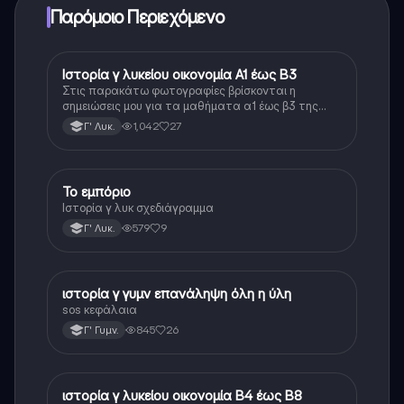
Παρόμοιο Περιεχόμενο
Ιστορία γ λυκείου οικονομία Α1 έως Β3
Ιστορία
Στις παρακάτω φωτογραφίες βρίσκονται η
σημειώσεις μου για τα μαθήματα α1 έως β3 της
οικονομίας της ιστορίας κατεύθυνσης γ λυκείου οι
1,042
27
Γ' Λυκ.
σημειώσεις αυτές είναι βασισμένες στον τρόπο που
είναι γραμμένο το βιβλίο δηλαδή τα κείμενα είναι
ίδια ή μοιάζουν αρκετά
Το εμπόριο
Ιστορία
Ιστορία γ λυκ σχεδιάγραμμα
579
9
Γ' Λυκ.
ιστορία γ γυμν επανάληψη όλη η ύλη
Ιστορία
sos κεφάλαια
845
26
Γ' Γυμν.
ιστορία γ λυκείου οικονομία Β4 έως Β8
Ιστορία