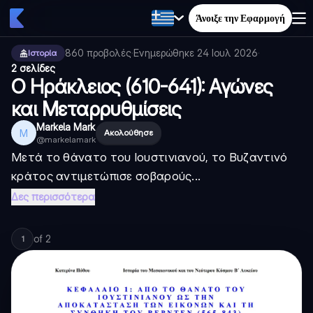
Άνοιξε την Εφαρμογή
860
προβολές
·
Ενημερώθηκε
24 Ιουλ 2026
·
Ιστορία
2 σελίδες
Ο Ηράκλειος (610-641): Αγώνες
και Μεταρρυθμίσεις
Markela Mark
M
Ακολούθησε
@
markelamark
Μετά το θάνατο του Ιουστινιανού, το Βυζαντινό
κράτος αντιμετώπισε σοβαρούς...
Δες περισσότερα
of
2
1