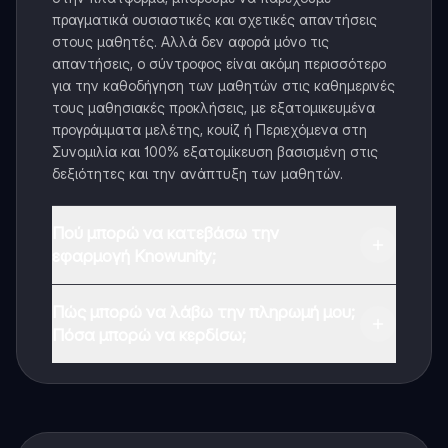
πραγματικά ουσιαστικές και σχετικές απαντήσεις
στους μαθητές. Αλλά δεν αφορά μόνο τις
απαντήσεις, ο σύντροφος είναι ακόμη περισσότερο
για την καθοδήγηση των μαθητών στις καθημερινές
τους μαθησιακές προκλήσεις, με εξατομικευμένα
προγράμματα μελέτης, κουίζ ή Περιεχόμενα στη
Συνομιλία και 100% εξατομίκευση βασισμένη στις
δεξιότητες και την ανάπτυξη των μαθητών.
Πού μπορώ να κατεβάσω την
εφαρμογή Knowunity;
Μπορείτε να κατεβάσετε την εφαρμογή από το
Πώς μπορώ να λάβω την πληρωμή μου;
Google Play Store και το Apple App Store.
Πόσα μπορώ να κερδίσω;
Ναι, έχετε δωρεάν πρόσβαση στο περιεχόμενο της
εφαρμογής και στον AI companion μας. Για να
ξεκλειδώσετε ορισμένες λειτουργίες της εφαρμογής,
μπορείτε να αγοράσετε το Knowunity Pro.