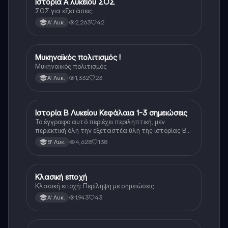
Ιστορία Α λυκείου ΣΟΣ
Ιστορία
ΣΟΣ για εξετάσεις
2,263
42
Α' Λυκ.
Μυκηναϊκός πολιτισμός !
Ιστορία
Μυκηναϊκός πολιτισμός
1,332
23
Α' Λυκ.
Ιστορία Β Λυκείου Κεφάλαια 1-3 σημειώσεις
Ιστορία
Το έγγραφο αυτό περιέχει περιληπτική, μεν
περιεκτική όλη την εξεταστέα ύλη της ιστορίας Β
λυκείου για τα πρώτα 3 Κεφάλαια, δηλαδή την
4,628
138
Β' Λυκ.
μισή ύλη. Το έγγραφο έχει γραφτεί με προσοχή και
άριστη ταυτόσημο το βιβλίο, όμως πολύ πιο απλά
στη κατανόηση!
Κλασική εποχή
Ιστορία
Κλασική εποχή: Περίληψη με σημειώσεις
1,943
43
Α' Λυκ.