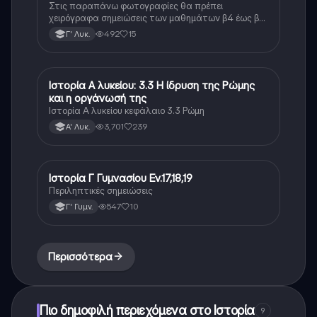
Στις παραπάνω φωτογραφίες θα πρέπει
χειρόγραφα σημειώσεις των μαθημάτων β4 έως β8
της οικονομίας της ιστορίας γ λυκείου οι σημειώσεις
492
15
Γ' Λυκ.
αυτές είναι ίδιες ή αρκετά κοντά στο πρωτότυπο
κείμενο.
Ιστορία Α λυκείου: 3.3 Η ίδρυση της Ρώμης
Ιστορία
και η οργάνωσή της
Ιστορία Α λυκείου κεφάλαιο 3.3 Ρώμη
3,701
239
Α' Λυκ.
Ιστορία Γ Γυμνασίου Εν.17,18,19
Ιστορία
Περιληπτικές σημειώσεις
547
10
Γ' Γυμν.
Περισσότερα
Πιο δημοφιλή περιεχόμενα στο Ιστορία
9