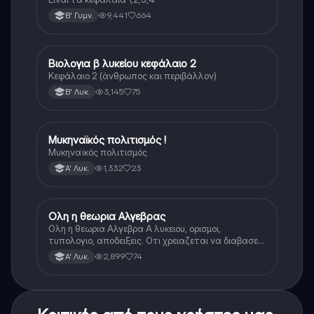
9,441
664
Β' Γυμν.
Βιολογια β λυκείου κεφάλαιο 2
Βιολογία
Κεφάλαιο 2 (άνθρωπος και περιβάλλον)
3,145
75
Β' Λυκ.
Μυκηναϊκός πολιτισμός !
Ιστορία
Μυκηναϊκός πολιτισμός
1,332
23
Α' Λυκ.
Ολη η θεωρια Αλγεβρας
Μαθηματικά
Ολη η θεωρια Αλγεβρα Α λυκειου, ορισμοι,
τυπολογιο, αποδειξεις. Οτι χρειαζεται να διαβασεις
για το θεωρητικο κομματι της αλγεβρας.
2,899
74
Α' Λυκ.