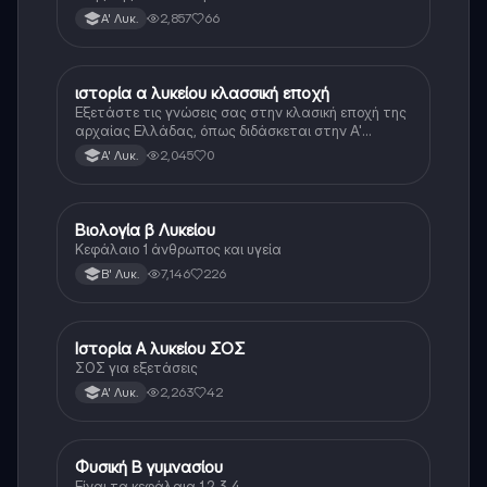
τεράστιο βάρος του βιβλίου
2,857
66
Α' Λυκ.
ιστορία α λυκείου κλασσική εποχή
Ιστορία
Εξετάστε τις γνώσεις σας στην κλασική εποχή της
αρχαίας Ελλάδας, όπως διδάσκεται στην Α'
Λυκείου.
2,045
0
Α' Λυκ.
Βιολογία β Λυκείου
Βιολογία
Κεφάλαιο 1 άνθρωπος και υγεία
7,146
226
Β' Λυκ.
Ιστορία Α λυκείου ΣΟΣ
Ιστορία
ΣΟΣ για εξετάσεις
2,263
42
Α' Λυκ.
Φυσική Β γυμνασίου
Φυσική
Είναι τα κεφάλαια 1,2,3,4