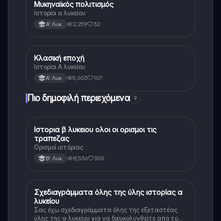
Μυκηναϊκός πολιτισμός
Ιστορία
Ιστορία α λυκείου
2,259
32
Α' Λυκ.
Κλασική εποχή
Ιστορία
Ιστορία Α λυκείου
5,603
107
Α' Λυκ.
Πιο δημοφιλή περιεχόμενα
9
Ιστορια β λυκειου ολοι οι ορισμοι τις
Ιστορία
τραπεζας
Ορισμοί ιστόριας
8,536
300
Β' Λυκ.
Σχεδιαγράμματα όλης της ύλης ιστορίας α
Ιστορία
λυκείου
Σας έχω σχεδιαγράμματα όλης της εξεταστέας
ύλης της α λυκείου για να διευκολυνθείτε από το