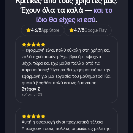
Κριτικές από τους χρήστες μας.
Έχουν όλα τα καλά —
και το
ίδιο θα είχες κι εσύ
.
4.6
/5
App Store
4.7
/5
Google Play
Η εφαρμογή είναι πολύ εύκολη στη χρήση και
καλά σχεδιασμένη. Έχω βρει ό,τι έψαχνα
μέχρι τώρα και έχω μάθει πολλά από τις
παρουσιάσεις! Σίγουρα θα χρησιμοποιήσω την
εφαρμογή για μια εργασία του μαθήματος! Και
φυσικά βοηθάει πολύ και ως έμπνευση.
Στέφαν Σ
χρήστης iOS
Αυτή η εφαρμογή είναι πραγματικά τέλεια.
Υπάρχουν τόσες πολλές σημειώσεις μελέτης