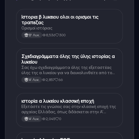
Ιστορια β λυκειου ολοι οι ορισμοι τις
Ιστορία
τραπεζας
Ορισμοί ιστόριας
8,536
300
Β' Λυκ.
Σχεδιαγράμματα όλης της ύλης ιστορίας α
Ιστορία
λυκείου
Σας έχω σχεδιαγράμματα όλης της εξεταστέας
ύλης της α λυκείου για να διευκολυνθείτε από το
τεράστιο βάρος του βιβλίου
2,857
66
Α' Λυκ.
ιστορία α λυκείου κλασσική εποχή
Ιστορία
Εξετάστε τις γνώσεις σας στην κλασική εποχή της
αρχαίας Ελλάδας, όπως διδάσκεται στην Α'
Λυκείου.
2,045
0
Α' Λυκ.