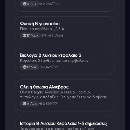
2,263
42
Α' Λυκ.
Φυσική Β γυμνασίου
Φυσική
Είναι τα κεφάλαια 1,2,3,4
9,442
664
Β' Γυμν.
Βιολογια β λυκείου κεφάλαιο 2
Βιολογία
Κεφάλαιο 2 (άνθρωπος και περιβάλλον)
3,146
75
Β' Λυκ.
Ολη η θεωρια Αλγεβρας
Μαθηματικά
Ολη η θεωρια Αλγεβρα Α λυκειου, ορισμοι,
τυπολογιο, αποδειξεις. Οτι χρειαζεται να διαβασεις
για το θεωρητικο κομματι της αλγεβρας.
2,899
74
Α' Λυκ.
Ιστορία Β Λυκείου Κεφάλαια 1-3 σημειώσεις
Ιστορία
Το έγγραφο αυτό περιέχει περιληπτική, μεν