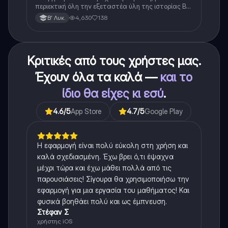
περιεκτική όλη την εξεταστέα ύλη της ιστορίας Β
λυκείου για τα πρώτα 3 Κεφάλαια, δηλαδή την
4,630
138
Β' Λυκ.
μισή ύλη. Το έγγραφο έχει γραφτεί με προσοχή και
άριστη ταυτόσημο το βιβλίο, όμως πολύ πιο απλά
στη κατανόηση!
Κριτικές από τους χρήστες μας.
Έχουν όλα τα καλά —
και το
ίδιο θα είχες κι εσύ
.
4.6
/5
App Store
4.7
/5
Google Play
Η εφαρμογή είναι πολύ εύκολη στη χρήση και
καλά σχεδιασμένη. Έχω βρει ό,τι έψαχνα
μέχρι τώρα και έχω μάθει πολλά από τις
παρουσιάσεις! Σίγουρα θα χρησιμοποιήσω την
εφαρμογή για μια εργασία του μαθήματος! Και
φυσικά βοηθάει πολύ και ως έμπνευση.
Στέφαν Σ
χρήστης iOS