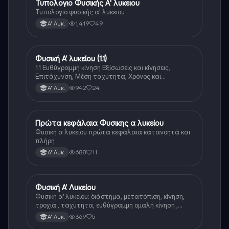
Τυπολογιο Φυσικής Α' λυκειου
Φυσική
Τυπολογιο φυσικής α' λυκειου
1,419
49
Α' Λυκ.
Φυσική Α’ λυκείου (1.1)
Φυσική
1.1 Ευθύγραμμη κίνηση Εξίσωσεις και κίνησεις,
Επιτάχυνση, Μέση ταχύτητα, Χρόνος και
μετατόπιση, Τυπολογιο Κεφαλαίου
942
24
Α' Λυκ.
Πρώτα κεφάλαια Φυσικης α λυκείου
Φυσική
Φυσική α λυκείου πρώτα κεφάλαια κατανοητά και
πλήρη
688
11
Α' Λυκ.
Φυσική Α’ Λυκείου
Φυσική
Φυσική α’ λυκείου: διάστημα, μετατόπιση, κίνηση,
τροχιά , ταχύτητα, ευθύγραμμη ομαλή κίνηση ,
εξισώσεις στην ευθύγραμμη ομαλή κίνηση, γραφικές
369
5
Α' Λυκ.
παραστάσεις στην ΕΟΚ