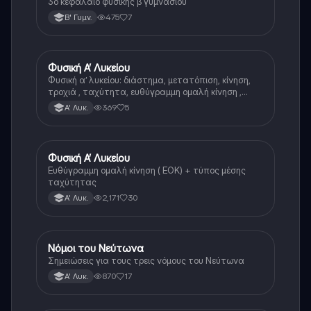
3ο κεφάλαιο φυσικής β γυμνασίου
475
7
Β' Γυμν.
Φυσική Α’ Λυκείου
Φυσική
Φυσική α’ λυκείου: διάστημα, μετατόπιση, κίνηση,
τροχιά , ταχύτητα, ευθύγραμμη ομαλή κίνηση ,
εξισώσεις στην ευθύγραμμη ομαλή κίνηση, γραφικές
369
5
Α' Λυκ.
παραστάσεις στην ΕΟΚ
Φυσική Α’ Λυκείου
Φυσική
Ευθύγραμμη ομαλή κίνηση ( ΕΟΚ) + τύπος μέσης
ταχύτητας
2,171
30
Α' Λυκ.
Νόμοι του Νεύτωνα
Φυσική
Σημειώσεις για τους τρεις νόμους του Νεύτωνα
870
17
Α' Λυκ.