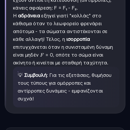
έχουν αντίθετη κατεύθυνση (αντίρροπες),
κάνεις αφαίρεση: F = F₁ - F₂.
Η
αδράνεια
εξηγεί γιατί "κολλάς" στο
κάθισμα όταν το λεωφορείο φρενάρει
απότομα - τα σώματα αντιστέκονται σε
κάθε αλλαγή! Τέλος, η
ισορροπία
επιτυγχάνεται όταν η συνισταμένη δύναμη
F
=
0
είναι μηδέν
, οπότε το σώμα είναι
F
=
ακίνητο ή κινείται με σταθερή ταχύτητα.
0
💡
Συμβουλή
: Για τις εξετάσεις, θυμήσου
τους τύπους για ομόρροπες και
αντίρροπες δυνάμεις - εμφανίζονται
συχνά!