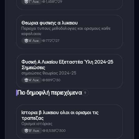
1,658
29
Γ' Λυκ.
Θεωρια φυσικης α λυκειου
Φυσική
Περιεχει τυπους μεθοδολογιες και ορισμους καθε
κεφαλαιου
772
27
Α' Λυκ.
Φυσική Α Λυκείου Εξεταστέα Ύλη 2024-25
Φυσική
Σημειώσεις
σημειώσεις θεωρίας 2024-25
889
30
Α' Λυκ.
Πιο δημοφιλή περιεχόμενα
9
Ιστορια β λυκειου ολοι οι ορισμοι τις
Ιστορία
τραπεζας
Ορισμοί ιστόριας
8,538
300
Β' Λυκ.