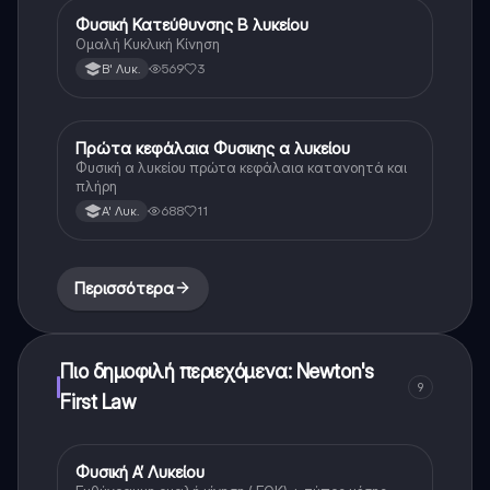
Φυσική Κατεύθυνσης Β λυκείου
Φυσική (Θετ.)
Ομαλή Κυκλική Κίνηση
569
3
Β' Λυκ.
Πρώτα κεφάλαια Φυσικης α λυκείου
Φυσική
Φυσική α λυκείου πρώτα κεφάλαια κατανοητά και
πλήρη
688
11
Α' Λυκ.
Περισσότερα
Πιο δημοφιλή περιεχόμενα: Newton's
9
First Law
Φυσική Α’ Λυκείου
Φυσική