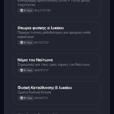
Ευθύγραμμη ομαλή κίνηση ( ΕΟΚ) + τύπος μέσης
ταχύτητας
2,171
30
Α' Λυκ.
Θεωρια φυσικης α λυκειου
Φυσική
Περιεχει τυπους μεθοδολογιες και ορισμους καθε
κεφαλαιου
772
27
Α' Λυκ.
Νόμοι του Νεύτωνα
Φυσική
Σημειώσεις για τους τρεις νόμους του Νεύτωνα
870
17
Α' Λυκ.
Φυσική Κατεύθυνσης Β λυκείου
Φυσική (Θετ.)
Ομαλή Κυκλική Κίνηση
569
3
Β' Λυκ.