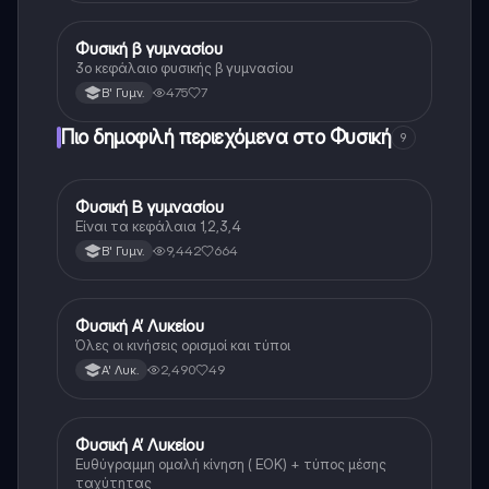
Φυσική β γυμνασίου
Φυσική
3ο κεφάλαιο φυσικής β γυμνασίου
475
7
Β' Γυμν.
Πιο δημοφιλή περιεχόμενα στο Φυσική
9
Φυσική Β γυμνασίου
Φυσική
Είναι τα κεφάλαια 1,2,3,4
9,442
664
Β' Γυμν.
Φυσική Α’ Λυκείου
Φυσική
Όλες οι κινήσεις ορισμοί και τύποι
2,490
49
Α' Λυκ.
Φυσική Α’ Λυκείου
Φυσική
Ευθύγραμμη ομαλή κίνηση ( ΕΟΚ) + τύπος μέσης
ταχύτητας