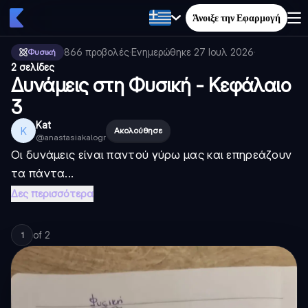
Άνοιξε την Εφαρμογή
866
προβολές
·
Ενημερώθηκε
27 Ιουλ 2026
·
Φυσική
2 σελίδες
Δυνάμεις στη Φυσική - Κεφάλαιο
3
Kat
K
Ακολούθησε
@
anastasiakalogr
Οι δυνάμεις είναι παντού γύρω μας και επηρεάζουν
τα πάντα...
Δες περισσότερα
of
2
1