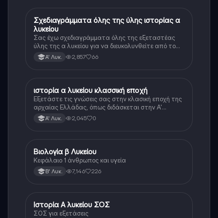
Σχεδιαγράμματα όλης της ύλης ιστορίας α
Ιστορία
λυκείου
Σας έχω σχεδιαγράμματα όλης της εξεταστέας
ύλης της α λυκείου για να διευκολυνθείτε από το
τεράστιο βάρος του βιβλίου
2,857
66
Α' Λυκ.
ιστορία α λυκείου κλασσική εποχή
Ιστορία
Εξετάστε τις γνώσεις σας στην κλασική εποχή της
αρχαίας Ελλάδας, όπως διδάσκεται στην Α'
Λυκείου.
2,045
0
Α' Λυκ.
Βιολογία β Λυκείου
Βιολογία
Κεφάλαιο 1 άνθρωπος και υγεία
7,146
226
Β' Λυκ.
Ιστορία Α λυκείου ΣΟΣ
Ιστορία
ΣΟΣ για εξετάσεις