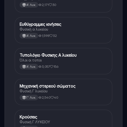
2,171
30
Α' Λυκ.
Ευθύγραμμες κινήσεις
Φυσική
Φυσική α λυκείου
1,598
32
Α' Λυκ.
Τυπολόγιο Φυσικης Α λυκείου
Φυσική
Όλοι οι τύποι
3,057
156
Α' Λυκ.
Μηχανική στερεού σώματος
Φυσική
Φυσική Γ λυκείου
2,540
40
Γ' Λυκ.
Κρούσεις
Φυσική
Φυσική Γ ΛΥΚΕΙΟΥ