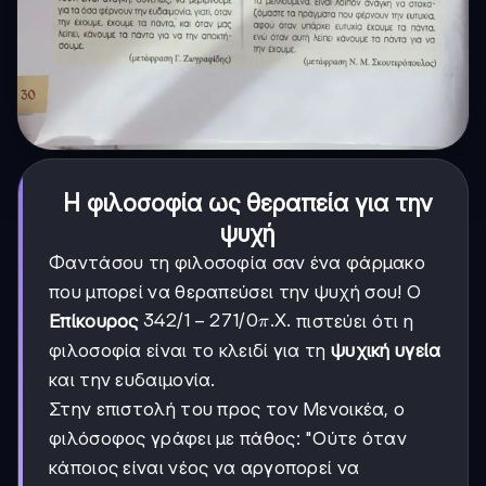
Η φιλοσοφία ως θεραπεία για την
ψυχή
Φαντάσου τη φιλοσοφία σαν ένα φάρμακο
που μπορεί να θεραπεύσει την ψυχή σου! Ο
342/1
342/1
−
271/0
.X.
Επίκουρος
πιστεύει ότι η
π
-
φιλοσοφία είναι το κλειδί για τη
ψυχική υγεία
271/0
και την ευδαιμονία.
π.Χ.
Στην επιστολή του προς τον Μενοικέα, ο
φιλόσοφος γράφει με πάθος: "Ούτε όταν
κάποιος είναι νέος να αργοπορεί να