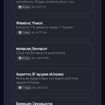
κατεύθυνση. Πλήρης ανάλυση όλων των
γραμματικών φαινομένων της αρχαίας Ελληνικής.
2,127
71
Α' Λυκ.
Φάκελος Υλικού
Αρχαία Ελληνικά
Ενότητες 1-8, φάκελος υλικού, Γ’ Λυκείου
1,677
45
Γ' Λυκ.
εισαγωγη ξενοφων
Αρχαία Ελληνικά
η ζωη του ξενοφωντα με μπουλετς
2,789
159
Α' Λυκ.
Αοριστος Β’ αρχαια ελληνικα
Αρχαία Ελληνικά
Κλιση και σχηματισμος του αοριστου β’ στην
αρχαια ελληνικη
1,257
22
Γ' Γυμν.
Εισαγωγη Ξενοφωντα
Αρχαία Ελληνικά