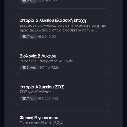
2,857
66
Α' Λυκ.
ιστορία α λυκείου κλασσική εποχή
Ιστορία
Εξετάστε τις γνώσεις σας στην κλασική εποχή της
αρχαίας Ελλάδας, όπως διδάσκεται στην Α'
Λυκείου.
2,045
0
Α' Λυκ.
Βιολογία β Λυκείου
Βιολογία
Κεφάλαιο 1 άνθρωπος και υγεία
7,146
226
Β' Λυκ.
Ιστορία Α λυκείου ΣΟΣ
Ιστορία
ΣΟΣ για εξετάσεις
2,263
42
Α' Λυκ.
Φυσική Β γυμνασίου
Φυσική
Είναι τα κεφάλαια 1,2,3,4