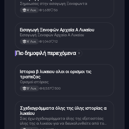
Σημειωσεις στην εισαγωγη Ξενοφωντα
1,635
36
Α' Λυκ.
Εισαγωγή Ξενοφών Αρχαία Α Λυκείου
Αρχαία Ελληνικά
Εισαγωγή Ξενοφών Αρχαία Α Λυκείου
1,040
12
Α' Λυκ.
Πιο δημοφιλή περιεχόμενα
9
Ιστορια β λυκειου ολοι οι ορισμοι τις
Ιστορία
τραπεζας
Ορισμοί ιστόριας
8,537
300
Β' Λυκ.
Σχεδιαγράμματα όλης της ύλης ιστορίας α
Ιστορία
λυκείου
Σας έχω σχεδιαγράμματα όλης της εξεταστέας
ύλης της α λυκείου για να διευκολυνθείτε από το
τεράστιο βάρος του βιβλίου