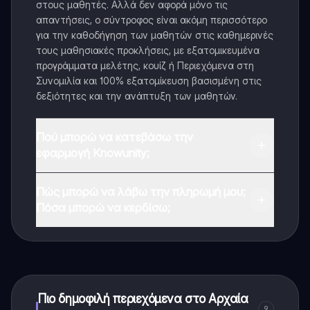
στους μαθητές. Αλλά δεν αφορά μόνο τις
απαντήσεις, ο σύντροφος είναι ακόμη περισσότερο
για την καθοδήγηση των μαθητών στις καθημερινές
τους μαθησιακές προκλήσεις, με εξατομικευμένα
προγράμματα μελέτης, κουίζ ή Περιεχόμενα στη
Συνομιλία και 100% εξατομίκευση βασισμένη στις
δεξιότητες και την ανάπτυξη των μαθητών.
Πού μπορώ να κατεβάσω την
εφαρμογή Knowunity;
Μπορείτε να κατεβάσετε την εφαρμογή από το
Πώς μπορώ να λάβω την πληρωμή μου;
Google Play Store και το Apple App Store.
Πόσα μπορώ να κερδίσω;
Ναι, έχετε δωρεάν πρόσβαση στο περιεχόμενο της
εφαρμογής και στον AI companion μας. Για να
ξεκλειδώσετε ορισμένες λειτουργίες της εφαρμογής,
μπορείτε να αγοράσετε το Knowunity Pro.
Πιο δημοφιλή περιεχόμενα στο Αρχαία
9