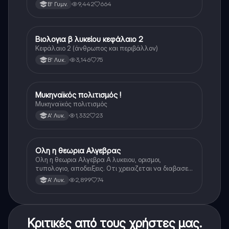
9,442
664
Β' Γυμν.
Βιολογια β λυκείου κεφάλαιο 2
Βιολογία
Κεφάλαιο 2 (άνθρωπος και περιβάλλον)
3,146
75
Β' Λυκ.
Μυκηναϊκός πολιτισμός !
Ιστορία
Μυκηναϊκός πολιτισμός
1,332
23
Α' Λυκ.
Ολη η θεωρια Αλγεβρας
Μαθηματικά
Ολη η θεωρια Αλγεβρα Α λυκειου, ορισμοι,
τυπολογιο, αποδειξεις. Οτι χρειαζεται να διαβασεις
για το θεωρητικο κομματι της αλγεβρας.
2,899
74
Α' Λυκ.
Κριτικές από τους χρήστες μας.