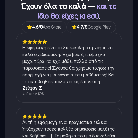
Έχουν όλα τα καλά —
και το
ίδιο θα είχες κι εσύ
.
4.6
/5
App Store
4.7
/5
Google Play
Η εφαρμογή είναι πολύ εύκολη στη χρήση και
καλά σχεδιασμένη. Έχω βρει ό,τι έψαχνα
μέχρι τώρα και έχω μάθει πολλά από τις
παρουσιάσεις! Σίγουρα θα χρησιμοποιήσω την
εφαρμογή για μια εργασία του μαθήματος! Και
φυσικά βοηθάει πολύ και ως έμπνευση.
Στέφαν Σ
χρήστης iOS
Αυτή η εφαρμογή είναι πραγματικά τέλεια.
Υπάρχουν τόσες πολλές σημειώσεις μελέτης
και βοήθεια [...]. Το μάθημα που με δυσκολεύει