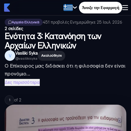
Άνοιξε την Εφαρμογή
451
προβολές
·
Ενημερώθηκε
25 Ιουλ 2026
·
Αρχαία Ελληνικά
2 σελίδες
Ενότητα 3: Κατανόηση των
Αρχαίων Ελληνικών
Vasiliki Syka
V
Ακολούθησε
@
vasilikisyka
Ο Επίκουρος μας διδάσκει ότι η φιλοσοφία δεν είναι
προνόμιο...
Δες περισσότερα
of
2
1