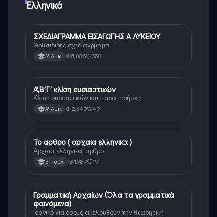
Ελληνικά
ΣΧΕΔΙΑΓΡΑΜΜΑ ΕΙΣΑΓΩΓΗΣ Α ΛΥΚΕΙΟΥ
Αρχαία Ελληνικά
Θουκυδιδης σχεδιαγρμαμα
5,086
358
Α' Λυκ.
Α’,Β’,Γ’ κλίση ουσιαστικών
Αρχαία Ελληνικά
Κλίση ουσιαστικών και παρατηρήσεις
2,648
49
Α' Λυκ.
Το άρθρο ( αρχαια ελληνικα )
Αρχαία Ελληνικά
Αρχαια ελληνικα, αρθρο
1,989
19
Β' Γυμν.
Γραμματική Αρχαίων (Όλα τα γραμματικά
Αρχαία Ελληνικά
φαινόμενα)
Ιδανικό για όσους ακολουθούν την θεωρητική