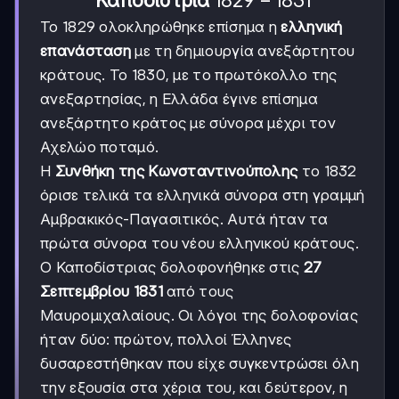
1829-
1829
−
1831
Καποδίστρια
1831
Το 1829 ολοκληρώθηκε επίσημα η
ελληνική
επανάσταση
με τη δημιουργία ανεξάρτητου
κράτους. Το 1830, με το πρωτόκολλο της
ανεξαρτησίας, η Ελλάδα έγινε επίσημα
ανεξάρτητο κράτος με σύνορα μέχρι τον
Αχελώο ποταμό.
Η
Συνθήκη της Κωνσταντινούπολης
το 1832
όρισε τελικά τα ελληνικά σύνορα στη γραμμή
Αμβρακικός-Παγασιτικός. Αυτά ήταν τα
πρώτα σύνορα του νέου ελληνικού κράτους.
Ο Καποδίστριας δολοφονήθηκε στις
27
Σεπτεμβρίου 1831
από τους
Μαυρομιχαλαίους. Οι λόγοι της δολοφονίας
ήταν δύο: πρώτον, πολλοί Έλληνες
δυσαρεστήθηκαν που είχε συγκεντρώσει όλη
την εξουσία στα χέρια του, και δεύτερον, η