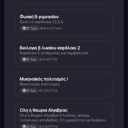
Φυσική Β γυμνασίου
Φυσική
Είναι τα κεφάλαια 1,2,3,4
9,441
664
Β' Γυμν.
Βιολογια β λυκείου κεφάλαιο 2
Βιολογία
Κεφάλαιο 2 (άνθρωπος και περιβάλλον)
3,145
75
Β' Λυκ.
Μυκηναϊκός πολιτισμός !
Ιστορία
Μυκηναϊκός πολιτισμός
1,332
23
Α' Λυκ.
Ολη η θεωρια Αλγεβρας
Μαθηματικά
Ολη η θεωρια Αλγεβρα Α λυκειου, ορισμοι,
τυπολογιο, αποδειξεις. Οτι χρειαζεται να διαβασεις
για το θεωρητικο κομματι της αλγεβρας.
2,899
74
Α' Λυκ.