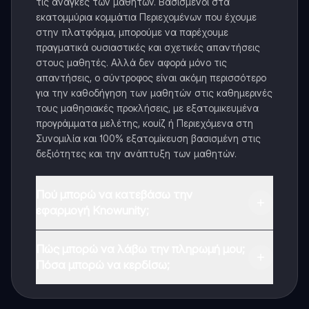
τις ανάγκες των μαθητών. Βασισμένοι στα
εκατομμύρια κομμάτια Περιεχομένων που έχουμε
στην πλατφόρμα, μπορούμε να παρέχουμε
πραγματικά ουσιαστικές και σχετικές απαντήσεις
στους μαθητές. Αλλά δεν αφορά μόνο τις
απαντήσεις, ο σύντροφος είναι ακόμη περισσότερο
για την καθοδήγηση των μαθητών στις καθημερινές
τους μαθησιακές προκλήσεις, με εξατομικευμένα
προγράμματα μελέτης, κουίζ ή Περιεχόμενα στη
Συνομιλία και 100% εξατομίκευση βασισμένη στις
δεξιότητες και την ανάπτυξη των μαθητών.
Πού μπορώ να κατεβάσω την
εφαρμογή Knowunity;
Μπορείτε να κατεβάσετε την εφαρμογή από το
Πώς μπορώ να λάβω την πληρωμή μου;
Google Play Store και το Apple App Store.
Πόσα μπορώ να κερδίσω;
Ναι, έχετε δωρεάν πρόσβαση στο περιεχόμενο της
εφαρμογής και στον AI companion μας. Για να