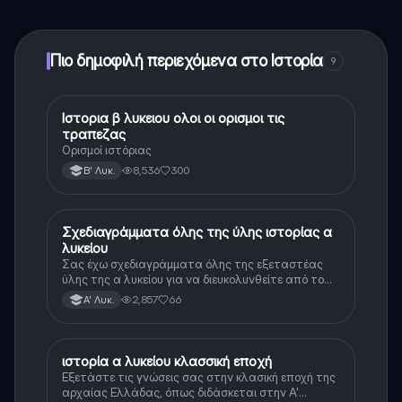
ξεκλειδώσετε ορισμένες λειτουργίες της εφαρμογής,
μπορείτε να αγοράσετε το Knowunity Pro.
Πιο δημοφιλή περιεχόμενα στο Ιστορία
9
Ιστορια β λυκειου ολοι οι ορισμοι τις
Ιστορία
τραπεζας
Ορισμοί ιστόριας
8,536
300
Β' Λυκ.
Σχεδιαγράμματα όλης της ύλης ιστορίας α
Ιστορία
λυκείου
Σας έχω σχεδιαγράμματα όλης της εξεταστέας
ύλης της α λυκείου για να διευκολυνθείτε από το
τεράστιο βάρος του βιβλίου
2,857
66
Α' Λυκ.
ιστορία α λυκείου κλασσική εποχή
Ιστορία
Εξετάστε τις γνώσεις σας στην κλασική εποχή της
αρχαίας Ελλάδας, όπως διδάσκεται στην Α'