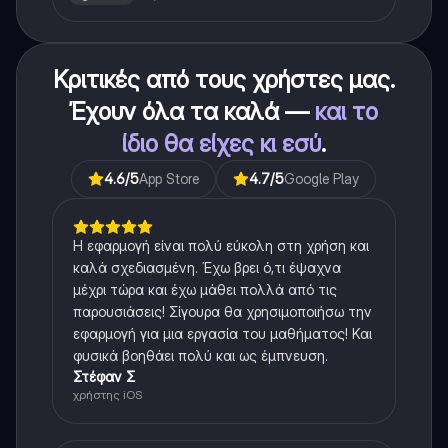
Κριτικές από τους χρήστες μας.
Έχουν όλα τα καλά —
και το
ίδιο θα είχες κι εσύ
.
4.6
/5
App Store
4.7
/5
Google Play
Η εφαρμογή είναι πολύ εύκολη στη χρήση και
καλά σχεδιασμένη. Έχω βρει ό,τι έψαχνα
μέχρι τώρα και έχω μάθει πολλά από τις
παρουσιάσεις! Σίγουρα θα χρησιμοποιήσω την
εφαρμογή για μια εργασία του μαθήματος! Και
φυσικά βοηθάει πολύ και ως έμπνευση.
Στέφαν Σ
χρήστης iOS