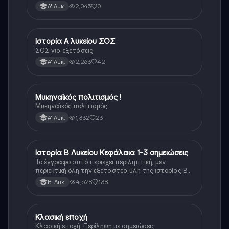
Λυκείου.
2,045
0
Α' Λυκ.
Ιστορία Α λυκείου ΣΟΣ
Ιστορία
ΣΟΣ για εξετάσεις
2,263
42
Α' Λυκ.
Μυκηναϊκός πολιτισμός !
Ιστορία
Μυκηναϊκός πολιτισμός
1,332
23
Α' Λυκ.
Ιστορία Β Λυκείου Κεφάλαια 1-3 σημειώσεις
Ιστορία
Το έγγραφο αυτό περιέχει περιληπτική, μεν
περιεκτική όλη την εξεταστέα ύλη της ιστορίας Β
λυκείου για τα πρώτα 3 Κεφάλαια, δηλαδή την
4,628
138
Β' Λυκ.
μισή ύλη. Το έγγραφο έχει γραφτεί με προσοχή και
άριστη ταυτόσημο το βιβλίο, όμως πολύ πιο απλά
στη κατανόηση!
Κλασική εποχή
Ιστορία
Κλασική εποχή: Περίληψη με σημειώσεις