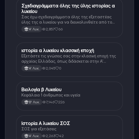
Σχεδιαγράμματα όλης της ύλης ιστορίας α
Ιστορία
λυκείου
Σας έχω σχεδιαγράμματα όλης της εξεταστέας
ύλης της α λυκείου για να διευκολυνθείτε από το
τεράστιο βάρος του βιβλίου
2,857
66
Α' Λυκ.
ιστορία α λυκείου κλασσική εποχή
Ιστορία
Εξετάστε τις γνώσεις σας στην κλασική εποχή της
αρχαίας Ελλάδας, όπως διδάσκεται στην Α'
Λυκείου.
2,045
0
Α' Λυκ.
Βιολογία β Λυκείου
Βιολογία
Κεφάλαιο 1 άνθρωπος και υγεία
7,146
226
Β' Λυκ.
Ιστορία Α λυκείου ΣΟΣ
Ιστορία
ΣΟΣ για εξετάσεις
2,263
42
Α' Λυκ.