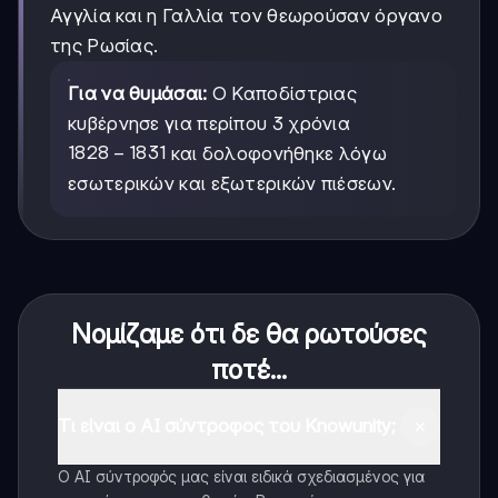
Αγγλία και η Γαλλία τον θεωρούσαν όργανο
της Ρωσίας.
Για να θυμάσαι:
Ο Καποδίστριας
κυβέρνησε για περίπου 3 χρόνια
1828-
1828
−
1831
και δολοφονήθηκε λόγω
1831
εσωτερικών και εξωτερικών πιέσεων.
Νομίζαμε ότι δε θα ρωτούσες
ποτέ...
Τι είναι ο AI σύντροφος του Knowunity;
Ο AI σύντροφός μας είναι ειδικά σχεδιασμένος για