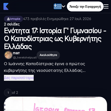
Άνοιξε την Εφαρμογή
473
προβολές
·
Ενημερώθηκε
27 Ιουλ 2026
·
Ιστορία
2 σελίδες
Ενότητα 17: Ιστορία Γ' Γυμνασίου -
Ο Καποδίστριας ως Κυβερνήτης
Ελλάδας
marr
Ακολούθησε
@
_heretohelpuall
Ο Ιωάννης Καποδίστριας έγινε ο πρώτος
κυβερνήτης της νεοσύστατης Ελλάδας...
Δες περισσότερα
of
2
1