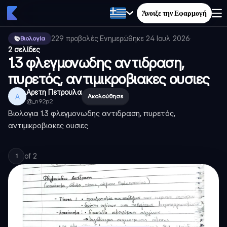
Άνοιξε την Εφαρμογή
229
προβολές
·
Ενημερώθηκε
24 Ιουλ 2026
·
Βιολογία
2 σελίδες
1.3 φλεγμονωδης αντιδραση,
πυρετός, αντιμικροβιακες ουσιες
Αρετη Πετρουλα
Α
Ακολούθησε
@
_n92p2
Βιολογια 1.3 φλεγμονωδης αντιδραση, πυρετός,
αντιμικροβιακες ουσιες
of
2
1