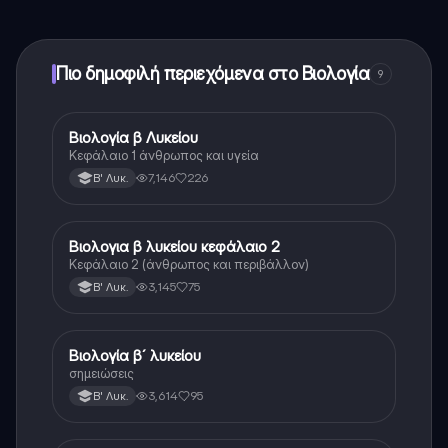
εφαρμογής και στον AI companion μας. Για να
ξεκλειδώσετε ορισμένες λειτουργίες της εφαρμογής,
μπορείτε να αγοράσετε το Knowunity Pro.
Πιο δημοφιλή περιεχόμενα στο Βιολογία
9
Βιολογία β Λυκείου
Βιολογία
Κεφάλαιο 1 άνθρωπος και υγεία
7,146
226
Β' Λυκ.
Βιολογια β λυκείου κεφάλαιο 2
Βιολογία
Κεφάλαιο 2 (άνθρωπος και περιβάλλον)
3,145
75
Β' Λυκ.
Βιολογία β´ λυκείου
Βιολογία
σημειώσεις
3,614
95
Β' Λυκ.