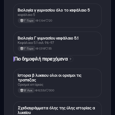
Βιολογία γ γυμνασίου όλο το κεφάλαιο 5
Βιολογία
κεφάλαιο 5
1,164
20
Γ' Γυμν.
Βιολογία Γ γυμνασίου κεφάλαιο 5.1
Βιολογία
Κεφάλαιο 5.1 σελ 96-97
1,518
35
Γ' Γυμν.
Πιο δημοφιλή περιεχόμενα
9
Ιστορια β λυκειου ολοι οι ορισμοι τις
Ιστορία
τραπεζας
Ορισμοί ιστόριας
8,536
300
Β' Λυκ.
Σχεδιαγράμματα όλης της ύλης ιστορίας α
Ιστορία
λυκείου