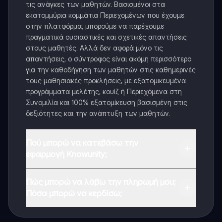
τις ανάγκες των μαθητών. Βασισμένοι στα
εκατομμύρια κομμάτια Περιεχομένων που έχουμε
στην πλατφόρμα, μπορούμε να παρέχουμε
πραγματικά ουσιαστικές και σχετικές απαντήσεις
στους μαθητές. Αλλά δεν αφορά μόνο τις
απαντήσεις, ο σύντροφος είναι ακόμη περισσότερο
για την καθοδήγηση των μαθητών στις καθημερινές
τους μαθησιακές προκλήσεις, με εξατομικευμένα
προγράμματα μελέτης, κουίζ ή Περιεχόμενα στη
Συνομιλία και 100% εξατομίκευση βασισμένη στις
δεξιότητες και την ανάπτυξη των μαθητών.
Πού μπορώ να κατεβάσω την
εφαρμογή Knowunity;
Μπορείτε να κατεβάσετε την εφαρμογή από το
Πώς μπορώ να λάβω την πληρωμή μου;
Google Play Store και το Apple App Store.
Πόσα μπορώ να κερδίσω;
Ναι, έχετε δωρεάν πρόσβαση στο περιεχόμενο της