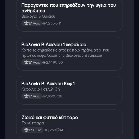
Παράγοντες που επηρεάζουν την υγεία του
Βιολογία
ανθρώπου
Βιολογία β λυκείου
1,233
11
Β' Λυκ.
Βιολογια Β Λυκειου 1 κεφάλαιο
Βιολογία
Κάποιες σημειώσεις από κάποια πράγματα του
πρώτου κεφαλαίου της βιολογίας Β Λυκειου
2,149
50
Β' Λυκ.
Βιολογία Β’ Λυκείου Κεφ.1
Βιολογία
Κεφάλαιο 1 σελ.9-34
1,950
28
Β' Λυκ.
Ζωικό και φυτικό κύτταρο
Βιολογία
Τα κύτταρα
1,238
40
Β' Γυμν.