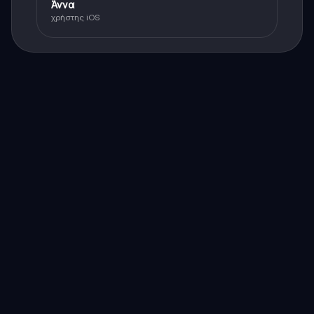
Άννα
χρήστης iOS