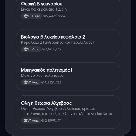
Φυσική Β γυμνασίου
Φυσική
Είναι τα κεφάλαια 1,2,3,4
9,441
664
Β' Γυμν.
Βιολογια β λυκείου κεφάλαιο 2
Βιολογία
Κεφάλαιο 2 (άνθρωπος και περιβάλλον)
3,145
75
Β' Λυκ.
Μυκηναϊκός πολιτισμός !
Ιστορία
Μυκηναϊκός πολιτισμός
1,332
23
Α' Λυκ.
Ολη η θεωρια Αλγεβρας
Μαθηματικά
Ολη η θεωρια Αλγεβρα Α λυκειου, ορισμοι,
τυπολογιο, αποδειξεις. Οτι χρειαζεται να διαβασεις
για το θεωρητικο κομματι της αλγεβρας.
2,899
74
Α' Λυκ.