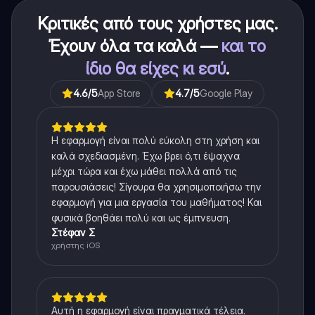
Κριτικές από τους χρήστες μας.
Έχουν όλα τα καλά —
και το
ίδιο θα είχες κι εσύ
.
4.6
/5
App Store
4.7
/5
Google Play
Η εφαρμογή είναι πολύ εύκολη στη χρήση και
καλά σχεδιασμένη. Έχω βρει ό,τι έψαχνα
μέχρι τώρα και έχω μάθει πολλά από τις
παρουσιάσεις! Σίγουρα θα χρησιμοποιήσω την
εφαρμογή για μια εργασία του μαθήματος! Και
φυσικά βοηθάει πολύ και ως έμπνευση.
Στέφαν Σ
χρήστης iOS
Αυτή η εφαρμογή είναι πραγματικά τέλεια.