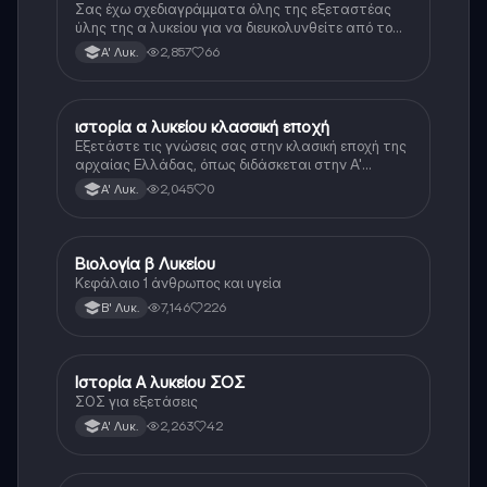
Σας έχω σχεδιαγράμματα όλης της εξεταστέας
ύλης της α λυκείου για να διευκολυνθείτε από το
τεράστιο βάρος του βιβλίου
2,857
66
Α' Λυκ.
ιστορία α λυκείου κλασσική εποχή
Ιστορία
Εξετάστε τις γνώσεις σας στην κλασική εποχή της
αρχαίας Ελλάδας, όπως διδάσκεται στην Α'
Λυκείου.
2,045
0
Α' Λυκ.
Βιολογία β Λυκείου
Βιολογία
Κεφάλαιο 1 άνθρωπος και υγεία
7,146
226
Β' Λυκ.
Ιστορία Α λυκείου ΣΟΣ
Ιστορία
ΣΟΣ για εξετάσεις
2,263
42
Α' Λυκ.