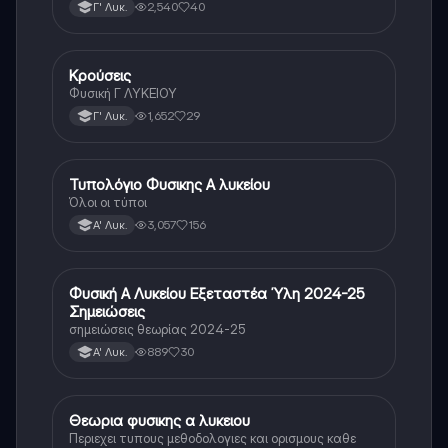
2,540
40
Γ' Λυκ.
Κρούσεις
Φυσική
Φυσική Γ ΛΥΚΕΙΟΥ
1,652
29
Γ' Λυκ.
Τυπολόγιο Φυσικης Α λυκείου
Φυσική
Όλοι οι τύποι
3,057
156
Α' Λυκ.
Φυσική Α Λυκείου Εξεταστέα Ύλη 2024-25
Φυσική
Σημειώσεις
σημειώσεις θεωρίας 2024-25
889
30
Α' Λυκ.
Θεωρια φυσικης α λυκειου
Φυσική
Περιεχει τυπους μεθοδολογιες και ορισμους καθε