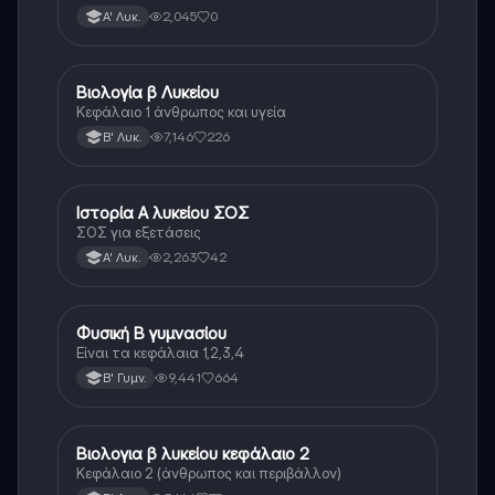
Λυκείου.
2,045
0
Α' Λυκ.
Βιολογία β Λυκείου
Βιολογία
Κεφάλαιο 1 άνθρωπος και υγεία
7,146
226
Β' Λυκ.
Ιστορία Α λυκείου ΣΟΣ
Ιστορία
ΣΟΣ για εξετάσεις
2,263
42
Α' Λυκ.
Φυσική Β γυμνασίου
Φυσική
Είναι τα κεφάλαια 1,2,3,4
9,441
664
Β' Γυμν.
Βιολογια β λυκείου κεφάλαιο 2
Βιολογία
Κεφάλαιο 2 (άνθρωπος και περιβάλλον)