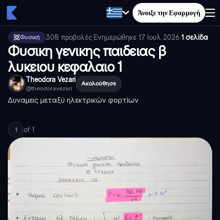
Άνοιξε την Εφαρμογή
308
προβολές
·
Ενημερώθηκε
17 Ιουλ 2026
·
1 σελίδα
Φυσική
Φυσικη γενικης παιδειας β
λυκειου κεφαλαιο 1
Theodora Vezari
Ακολούθησε
@
theodoravezari
Δυναμεις μεταξύ ηλεκτρικών φορτίων
of
1
1