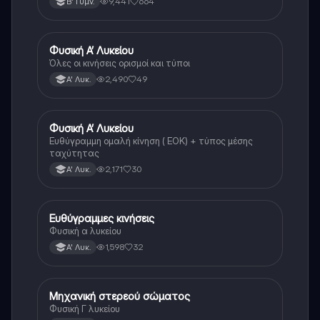
9,441
664
Β' Γυμν.
Φυσική Α’ Λυκείου
Φυσική
Όλες οι κινήσεις ορισμοί και τύποι
2,490
49
Α' Λυκ.
Φυσική Α’ Λυκείου
Φυσική
Ευθύγραμμη ομαλή κίνηση ( ΕΟΚ) + τύπος μέσης
ταχύτητας
2,171
30
Α' Λυκ.
Ευθύγραμμες κινήσεις
Φυσική
Φυσική α λυκείου
1,598
32
Α' Λυκ.
Μηχανική στερεού σώματος
Φυσική
Φυσική Γ λυκείου