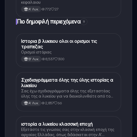
κεφαλαιου
772
27
Α' Λυκ.
Πιο δημοφιλή περιεχόμενα
9
Ιστορια β λυκειου ολοι οι ορισμοι τις
Ιστορία
τραπεζας
Ορισμοί ιστόριας
8,537
300
Β' Λυκ.
Σχεδιαγράμματα όλης της ύλης ιστορίας α
Ιστορία
λυκείου
Σας έχω σχεδιαγράμματα όλης της εξεταστέας
ύλης της α λυκείου για να διευκολυνθείτε από το
τεράστιο βάρος του βιβλίου
2,857
66
Α' Λυκ.
ιστορία α λυκείου κλασσική εποχή
Ιστορία
Εξετάστε τις γνώσεις σας στην κλασική εποχή της
αρχαίας Ελλάδας, όπως διδάσκεται στην Α'