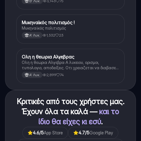
3,146
75
Β' Λυκ.
Μυκηναϊκός πολιτισμός !
Ιστορία
Μυκηναϊκός πολιτισμός
1,332
23
Α' Λυκ.
Ολη η θεωρια Αλγεβρας
Μαθηματικά
Ολη η θεωρια Αλγεβρα Α λυκειου, ορισμοι,
τυπολογιο, αποδειξεις. Οτι χρειαζεται να διαβασεις
για το θεωρητικο κομματι της αλγεβρας.
2,899
74
Α' Λυκ.
Κριτικές από τους χρήστες μας.
Έχουν όλα τα καλά —
και το
ίδιο θα είχες κι εσύ
.
4.6
/5
App Store
4.7
/5
Google Play