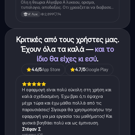
Ολη η θεωρια Αλγεβρα Α λυκειου, ορισμοι,
τυπολογιο, αποδειξεις. Οτι χρειαζεται να διαβασεις
για το θεωρητικο κομματι της αλγεβρας.
2,899
74
Α' Λυκ.
Κριτικές από τους χρήστες μας.
Έχουν όλα τα καλά —
και το
ίδιο θα είχες κι εσύ
.
4.6
/5
App Store
4.7
/5
Google Play
Η εφαρμογή είναι πολύ εύκολη στη χρήση και
καλά σχεδιασμένη. Έχω βρει ό,τι έψαχνα
μέχρι τώρα και έχω μάθει πολλά από τις
παρουσιάσεις! Σίγουρα θα χρησιμοποιήσω την
εφαρμογή για μια εργασία του μαθήματος! Και
φυσικά βοηθάει πολύ και ως έμπνευση.
Στέφαν Σ
χρήστης iOS