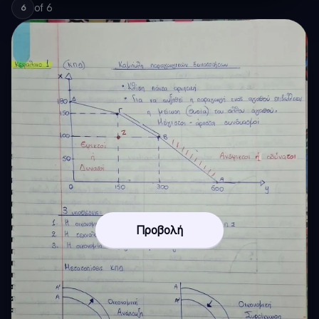
of
6
6
Προβολή