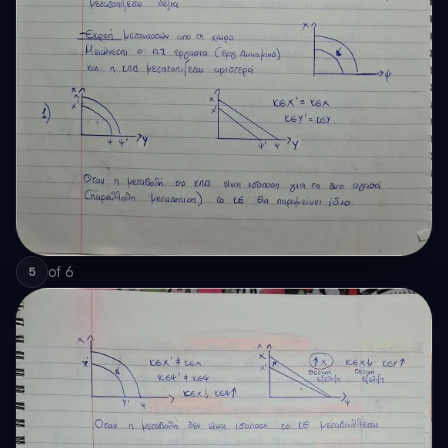
of
6
5