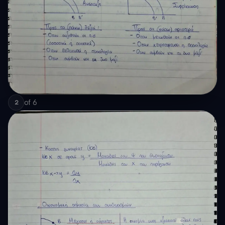
of
6
2