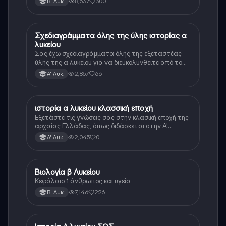
8,537
300
Β' Λυκ.
Σχεδιαγράμματα όλης της ύλης ιστορίας α
Ιστορία
λυκείου
Σας έχω σχεδιαγράμματα όλης της εξεταστέας
ύλης της α λυκείου για να διευκολυνθείτε από το
τεράστιο βάρος του βιβλίου
2,857
66
Α' Λυκ.
ιστορία α λυκείου κλασσική εποχή
Ιστορία
Εξετάστε τις γνώσεις σας στην κλασική εποχή της
αρχαίας Ελλάδας, όπως διδάσκεται στην Α'
Λυκείου.
2,045
0
Α' Λυκ.
Βιολογία β Λυκείου
Βιολογία
Κεφάλαιο 1 άνθρωπος και υγεία
7,146
226
Β' Λυκ.