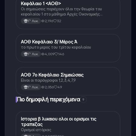
Κεφάλαιο 1 <ΑΟΘ>
ΑΟΘ (Οικονομία)
Οι σημειώσεις περιέχουν όλοι την θεωρία του
κεφαλαίου 1 στο μάθημα Αρχές Οικονομικής
Θεωρίας Γ’ Τάξης Γενικού Λυκείου
2,196
32
Γ' Λυκ.
ΑΟΘ Κεφάλαιο 3/ Μέρος Ά
ΑΟΘ (Οικονομία)
το πρωτο μερος του τρίτου κεφαλαίου
4,009
146
Γ' Λυκ.
ΑΟΘ 7ο Κεφάλαιο Σημειώσεις
ΑΟΘ (Οικονομία)
Είναι οι παράγραφοι 1,2,3,4,7,9
2,056
49
Γ' Λυκ.
Πιο δημοφιλή περιεχόμενα
9
Ιστορια β λυκειου ολοι οι ορισμοι τις
Ιστορία
τραπεζας
Ορισμοί ιστόριας