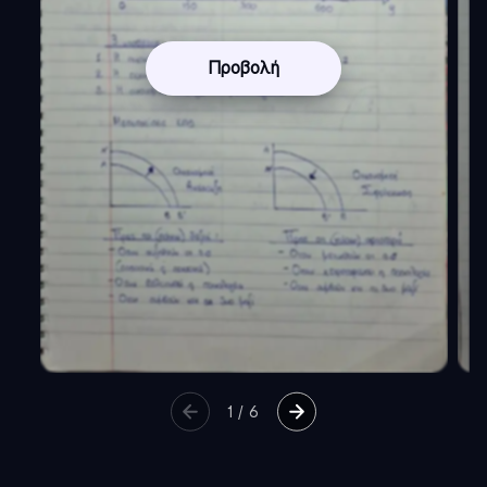
Προβολή
1
/
6