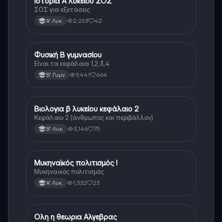
Ιστορία Α λυκείου ΣΟΣ
Ιστορία
ΣΟΣ για εξετάσεις
2,263
42
Α' Λυκ.
Φυσική Β γυμνασίου
Φυσική
Είναι τα κεφάλαια 1,2,3,4
9,441
664
Β' Γυμν.
Βιολογια β λυκείου κεφάλαιο 2
Βιολογία
Κεφάλαιο 2 (άνθρωπος και περιβάλλον)
3,146
75
Β' Λυκ.
Μυκηναϊκός πολιτισμός !
Ιστορία
Μυκηναϊκός πολιτισμός
1,332
23
Α' Λυκ.
Ολη η θεωρια Αλγεβρας
Μαθηματικά