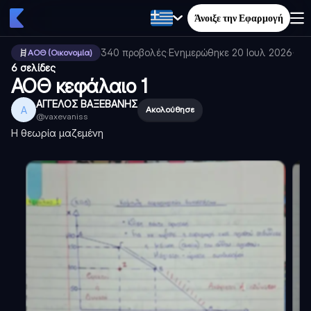
Άνοιξε την Εφαρμογή
340
προβολές
·
Ενημερώθηκε
20 Ιουλ 2026
·
ΑΟΘ (Οικονομία)
6 σελίδες
ΑΟΘ κεφάλαιο 1
ΑΓΓΕΛΟΣ ΒΑΞΕΒΑΝΗΣ
Α
Ακολούθησε
@
vaxevaniss
Η θεωρία μαζεμένη