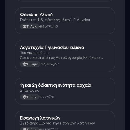
Φάκελος Υλικού
Αρχαία Ελληνικά
Ενότητες 1-8, φάκελος υλικού, Γ’ Λυκείου
1,677
45
Γ' Λυκ.
Λογοτεχνία Γ γυμνασίου κείμενα
Νέα Ελληνικά
Του γεφυριού της
Άρτας,Ερωτόκριτος,Αυτοβιογραφία,Ελεύθεροι
Πολιορκημένοι,Όσο μπορείς,Γιατί μ’αγάπησες,Ένας
1,365
27
Γ' Γυμν.
ρώσος συνταγματάρχης στη Λάρισα,Ο Παχύς και ο
Αδύνατος
1η και 2η διδακτική ενότητα αρχαία
Αρχαία Ελληνικά
Σημειώσεις
723
8
Γ' Λυκ.
Εισαγωγή λατινικών
Λατινικά
Σχεδιάγραμμα για την εισαγωγή λατινικών
1,893
45
Γ' Λυκ.