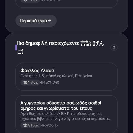
Περισσότερα
Πιο δημοφιλή περιεχόμενα: 言語 (げん
3
ご)
Φάκελος Υλικού
Αρχαία Ελληνικά
Ενότητες 1-8, φάκελος υλικού, Γ’ Λυκείου
1,677
45
Γ' Λυκ.
Α γυμνασίου οδύσσεια ραψωδός αοιδοί
Αρχαία Ελληνικά
όμηρος και γνωρίσματα του έπους
Αμα θες τις σελίδες 9-10-11 τις οδύσσειας του
σχολικού βιβλίου με λίγα λόγια αυτές οι σημειώσεις
θα σε βοηθήσουν αρκετά στο διάβασμα σου
592
15
Α' Γυμν.