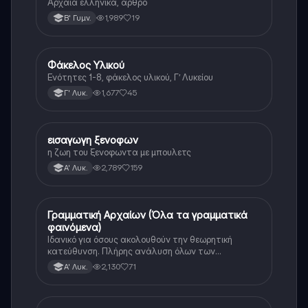
Αρχαια ελληνικα, αρθρο
1,989
19
Β' Γυμν.
Φάκελος Υλικού
Αρχαία Ελληνικά
Ενότητες 1-8, φάκελος υλικού, Γ’ Λυκείου
1,677
45
Γ' Λυκ.
εισαγωγη ξενοφων
Αρχαία Ελληνικά
η ζωη του ξενοφωντα με μπουλετς
2,789
159
Α' Λυκ.
Γραμματική Αρχαίων (Όλα τα γραμματικά
Αρχαία Ελληνικά
φαινόμενα)
Ιδανικό για όσους ακολουθούν την θεωρητική
κατεύθυνση. Πλήρης ανάλυση όλων των
γραμματικών φαινομένων της αρχαίας Ελληνικής.
2,130
71
Α' Λυκ.