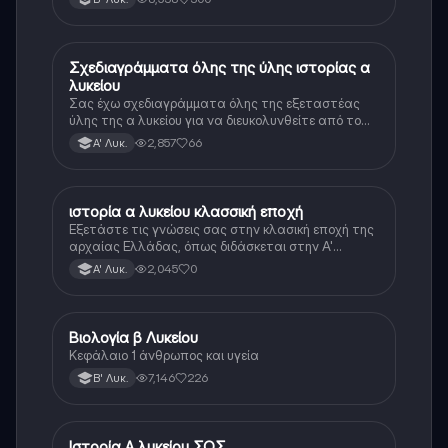
Σχεδιαγράμματα όλης της ύλης ιστορίας α
Ιστορία
λυκείου
Σας έχω σχεδιαγράμματα όλης της εξεταστέας
ύλης της α λυκείου για να διευκολυνθείτε από το
τεράστιο βάρος του βιβλίου
2,857
66
Α' Λυκ.
ιστορία α λυκείου κλασσική εποχή
Ιστορία
Εξετάστε τις γνώσεις σας στην κλασική εποχή της
αρχαίας Ελλάδας, όπως διδάσκεται στην Α'
Λυκείου.
2,045
0
Α' Λυκ.
Βιολογία β Λυκείου
Βιολογία
Κεφάλαιο 1 άνθρωπος και υγεία
7,146
226
Β' Λυκ.
Ιστορία Α λυκείου ΣΟΣ
Ιστορία