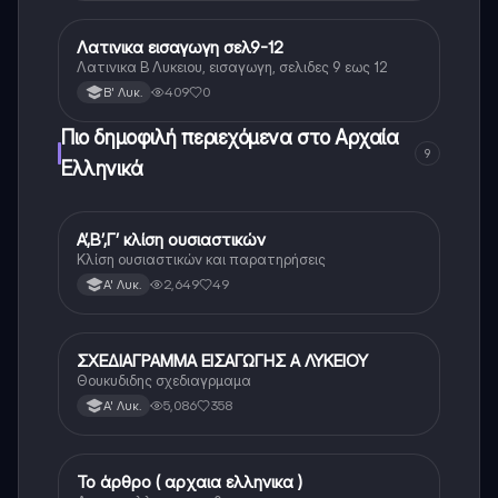
Λατινικα εισαγωγη σελ9-12
Νέα Ελληνικά
Λατινικα Β Λυκειου, εισαγωγη, σελιδες 9 εως 12
409
0
Β' Λυκ.
Πιο δημοφιλή περιεχόμενα στο Αρχαία
9
Ελληνικά
Α’,Β’,Γ’ κλίση ουσιαστικών
Αρχαία Ελληνικά
Κλίση ουσιαστικών και παρατηρήσεις
2,649
49
Α' Λυκ.
ΣΧΕΔΙΑΓΡΑΜΜΑ ΕΙΣΑΓΩΓΗΣ Α ΛΥΚΕΙΟΥ
Αρχαία Ελληνικά
Θουκυδιδης σχεδιαγρμαμα
5,086
358
Α' Λυκ.
Το άρθρο ( αρχαια ελληνικα )
Αρχαία Ελληνικά