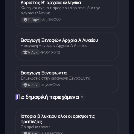
Αοριστος Β’ αρχαια ελληνικα
Αρχαία Ελληνικά
Κλιση και σχηματισμος του αοριστου β’ στην
αρχαια ελληνικη
1,259
22
Γ' Γυμν.
Εισαγωγή Ξενοφών Αρχαία Α Λυκείου
Αρχαία Ελληνικά
Εισαγωγή Ξενοφών Αρχαία Α Λυκείου
1,040
12
Α' Λυκ.
Εισαγωγη Ξενοφωντα
Αρχαία Ελληνικά
Σημειωσεις στην εισαγωγη Ξενοφωντα
1,635
36
Α' Λυκ.
Πιο δημοφιλή περιεχόμενα
9
Ιστορια β λυκειου ολοι οι ορισμοι τις
Ιστορία
τραπεζας
Ορισμοί ιστόριας
8,538
300
Β' Λυκ.