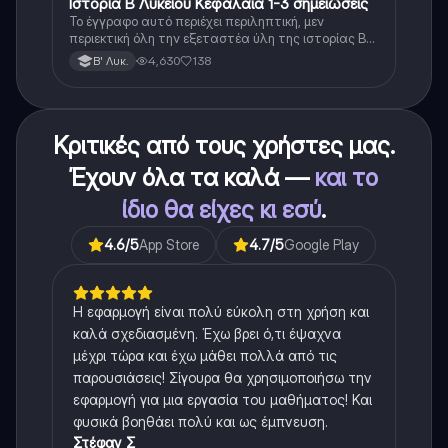
Ιστορία Β Λυκείου Κεφάλαια 1-3 σημειώσεις
Ιστορία
Το έγγραφο αυτό περιέχει περιληπτική, μεν
περιεκτική όλη την εξεταστέα ύλη της ιστορίας Β
λυκείου για τα πρώτα 3 Κεφάλαια, δηλαδή την
4,630
138
Β' Λυκ.
μισή ύλη. Το έγγραφο έχει γραφτεί με προσοχή και
άριστη ταυτόσημο το βιβλίο, όμως πολύ πιο απλά
στη κατανόηση!
Κριτικές από τους χρήστες μας.
Έχουν όλα τα καλά —
και το
ίδιο θα είχες κι εσύ
.
4.6
/5
App Store
4.7
/5
Google Play
Η εφαρμογή είναι πολύ εύκολη στη χρήση και
καλά σχεδιασμένη. Έχω βρει ό,τι έψαχνα
μέχρι τώρα και έχω μάθει πολλά από τις
παρουσιάσεις! Σίγουρα θα χρησιμοποιήσω την
εφαρμογή για μια εργασία του μαθήματος! Και
φυσικά βοηθάει πολύ και ως έμπνευση.
Στέφαν Σ