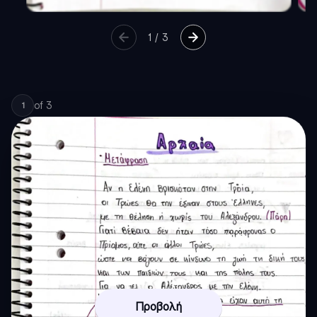
1
/
3
of
3
1
Προβολή