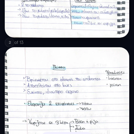
of
13
2