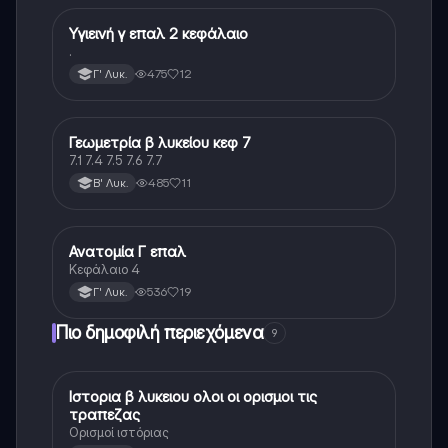
Υγιεινή γ επαλ 2 κεφάλαιο
Άλλα
.
475
12
Γ' Λυκ.
Γεωμετρία β λυκείου κεφ 7
Άλλα
7.1 7.4 7.5 7.6 7.7
485
11
Β' Λυκ.
Ανατομία Γ επαλ
Άλλα
Κεφάλαιο 4
536
19
Γ' Λυκ.
Πιο δημοφιλή περιεχόμενα
9
Ιστορια β λυκειου ολοι οι ορισμοι τις
Ιστορία
τραπεζας
Ορισμοί ιστόριας