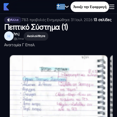
Άνοιξε την Εφαρμογή
783
προβολές
·
Ενημερώθηκε
31 Ιουλ 2026
·
13 σελίδες
Άλλα
Πεπτικό Σύστημα (1)
hn.j
H
Ακολούθησε
@
j.hna
Ανατομία Γ Επαλ