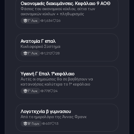
Οικονομικές διακυμάνσεις. Κεφάλαιο 9 ΑΟΘ
Άλλα
Φάσεις του οικονομικού κύκλου, αίτια των
οικονομικών κύκλων + πληθωρισμός
1,634
26
Γ' Λυκ.
Ανατομία Γ επαλ
Άλλα
Κυκλοφορικό Σύστημα
1,212
28
Γ' Λυκ.
Υγιεινή Γ Επαλ 1°κεφάλαιο
Άλλα
Αυτές οι σημειώσεις θα σε βοηθήσουν να
κατανοήσεις καλύτερα το 1° κεφάλαιο
778
24
Γ' Λυκ.
Λογοτεχνία β γυμνασιου
Άλλα
Από το ημερολόγιο της Άννας Φρανκ
631
13
Β' Γυμν.