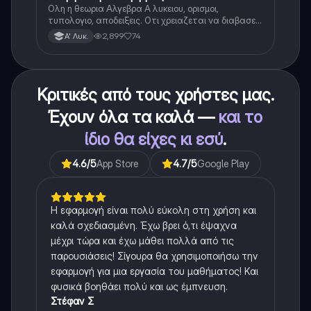
Ολη η θεωρια Αλγεβρα Α λυκειου, ορισμοι,
τυπολογιο, αποδειξεις. Οτι χρειαζεται να διαβασεις
για το θεωρητικο κομματι της αλγεβρας.
2,899
74
Α' Λυκ.
Κριτικές από τους χρήστες μας.
Έχουν όλα τα καλά —
και το
ίδιο θα είχες κι εσύ
.
4.6
/5
App Store
4.7
/5
Google Play
Η εφαρμογή είναι πολύ εύκολη στη χρήση και
καλά σχεδιασμένη. Έχω βρει ό,τι έψαχνα
μέχρι τώρα και έχω μάθει πολλά από τις
παρουσιάσεις! Σίγουρα θα χρησιμοποιήσω την
εφαρμογή για μια εργασία του μαθήματος! Και
φυσικά βοηθάει πολύ και ως έμπνευση.
Στέφαν Σ