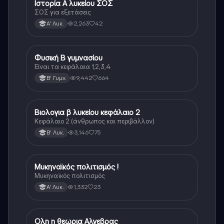
Ιστορία Α λυκείου ΣΟΣ
Ιστορία
ΣΟΣ για εξετάσεις
2,263
42
Α' Λυκ.
Φυσική Β γυμνασίου
Φυσική
Είναι τα κεφάλαια 1,2,3,4
9,442
664
Β' Γυμν.
Βιολογια β λυκείου κεφάλαιο 2
Βιολογία
Κεφάλαιο 2 (άνθρωπος και περιβάλλον)
3,146
75
Β' Λυκ.
Μυκηναϊκός πολιτισμός !
Ιστορία
Μυκηναϊκός πολιτισμός
1,332
23
Α' Λυκ.
Ολη η θεωρια Αλγεβρας
Μαθηματικά