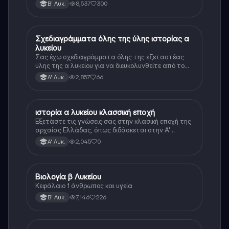
8,537
300
Β' Λυκ.
Σχεδιαγράμματα όλης της ύλης ιστορίας α
Ιστορία
λυκείου
Σας έχω σχεδιαγράμματα όλης της εξεταστέας
ύλης της α λυκείου για να διευκολυνθείτε από το
τεράστιο βάρος του βιβλίου
2,857
66
Α' Λυκ.
ιστορία α λυκείου κλασσική εποχή
Ιστορία
Εξετάστε τις γνώσεις σας στην κλασική εποχή της
αρχαίας Ελλάδας, όπως διδάσκεται στην Α'
Λυκείου.
2,045
0
Α' Λυκ.
Βιολογία β Λυκείου
Βιολογία
Κεφάλαιο 1 άνθρωπος και υγεία
7,146
226
Β' Λυκ.