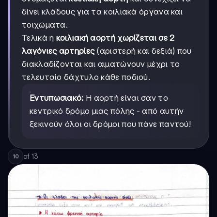
δίνει κλάδους για τα κοιλιακά όργανα και
τοιχώματα.
Τελικά η
κοιλιακή αορτή χωρίζεται σε 2
λαγόνιες αρτηρίες
(αριστερή και δεξιά) που
διακλαδίζονται και αιματώνουν μέχρι το
τελευταίο δάχτυλο κάθε ποδιού.
Εντυπωσιακό:
Η αορτή είναι σαν το
κεντρικό δρόμο μιας πόλης - από αυτήν
ξεκινούν όλοι οι δρόμοι που πάνε παντού!
of
13
10