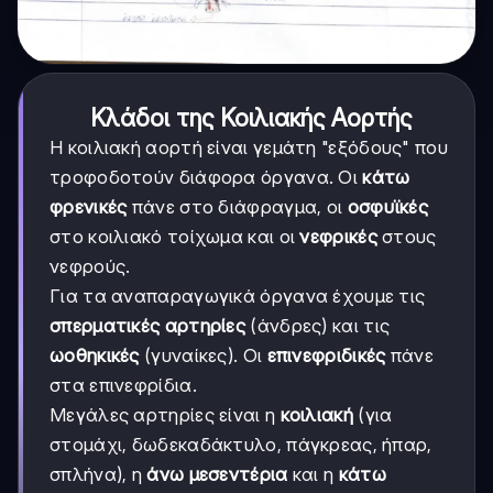
Κλάδοι της Κοιλιακής Αορτής
Η κοιλιακή αορτή είναι γεμάτη "εξόδους" που
τροφοδοτούν διάφορα όργανα. Οι
κάτω
φρενικές
πάνε στο διάφραγμα, οι
οσφυϊκές
στο κοιλιακό τοίχωμα και οι
νεφρικές
στους
νεφρούς.
Για τα αναπαραγωγικά όργανα έχουμε τις
σπερματικές αρτηρίες
(άνδρες) και τις
ωοθηκικές
(γυναίκες). Οι
επινεφριδικές
πάνε
στα επινεφρίδια.
Μεγάλες αρτηρίες είναι η
κοιλιακή
(για
στομάχι, δωδεκαδάκτυλο, πάγκρεας, ήπαρ,
σπλήνα), η
άνω μεσεντέρια
και η
κάτω