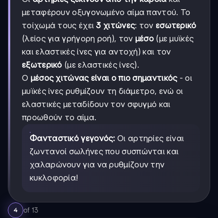
μεταφέρουν οξυγονωμένο αίμα παντού. Το
τοίχωμά τους έχει
3 χιτώνες
: τον
εσωτερικό
(λείος για γρήγορη ροή), τον
μέσο
(με μυϊκές
και ελαστικές ίνες για αντοχή) και τον
εξωτερικό
(με ελαστικές ίνες).
Ο
μέσος χιτώνας είναι ο πιο σημαντικός
- οι
μυϊκές ίνες ρυθμίζουν τη διάμετρο, ενώ οι
ελαστικές μεταδίδουν τον σφυγμό και
προωθούν το αίμα.
Φανταστικό γεγονός:
Οι αρτηρίες είναι
ζωντανοί σωλήνες που συσπώνται και
χαλαρώνουν για να ρυθμίζουν την
κυκλοφορία!
of
13
4