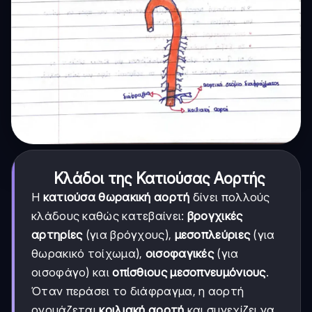
Κλάδοι της Κατιούσας Αορτής
Η
κατιούσα θωρακική αορτή
δίνει πολλούς
κλάδους καθώς κατεβαίνει:
βρογχικές
αρτηρίες
(για βρόγχους),
μεσοπλεύριες
(για
θωρακικό τοίχωμα),
οισοφαγικές
(για
οισοφάγο) και
οπίσθιους μεσοπνευμόνιους
.
Όταν περάσει το διάφραγμα, η αορτή
ονομάζεται
κοιλιακή αορτή
και συνεχίζει να