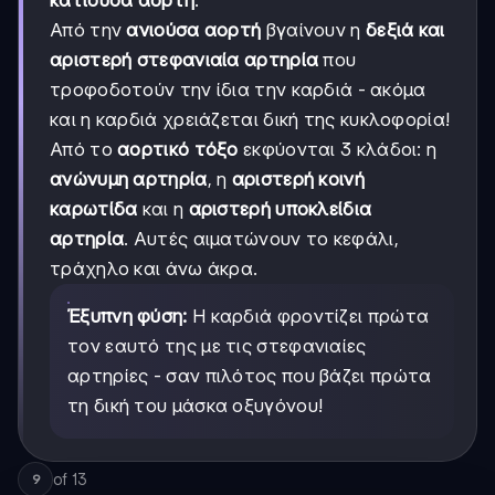
Από την
ανιούσα αορτή
βγαίνουν η
δεξιά και
αριστερή στεφανιαία αρτηρία
που
τροφοδοτούν την ίδια την καρδιά - ακόμα
και η καρδιά χρειάζεται δική της κυκλοφορία!
Από το
αορτικό τόξο
εκφύονται 3 κλάδοι: η
ανώνυμη αρτηρία
, η
αριστερή κοινή
καρωτίδα
και η
αριστερή υποκλείδια
αρτηρία
. Αυτές αιματώνουν το κεφάλι,
τράχηλο και άνω άκρα.
Έξυπνη φύση:
Η καρδιά φροντίζει πρώτα
τον εαυτό της με τις στεφανιαίες
αρτηρίες - σαν πιλότος που βάζει πρώτα
τη δική του μάσκα οξυγόνου!
of
13
9