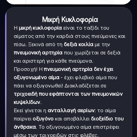
Μικρή Κυκλοφορία
Η
μικρή κυκλοφορία
είναι το ταξίδι του
αίματος από την καρδιά στους πνεύμονες και
πίσω. Ξεκινά από τη
δεξιά κοιλία
με την
πνευμονική αρτηρία
που χωρίζεται σε δεξιά
και αριστερή για κάθε πνεύμονα.
Προσοχή! Η
πνευμονική αρτηρία δεν έχει
οξυγονωμένο αίμα
- έχει φλεβικό αίμα που
πάει να οξυγονωθεί! Διακλαδίζεται σε
τριχοειδή που εφάπτονται των πνευμονικών
κυψελίδων
.
Εκεί γίνεται η
ανταλλαγή αερίων
: το αίμα
παίρνει
οξυγόνο
και αποβάλλει
διοξείδιο του
άνθρακα
. Το οξυγονωμένο αίμα επιστρέφει
μέσω των τριχοειδών στις φλέβες.