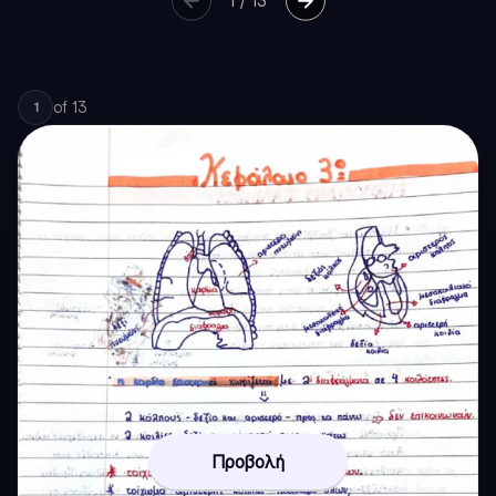
1
/
13
of
13
1
Προβολή