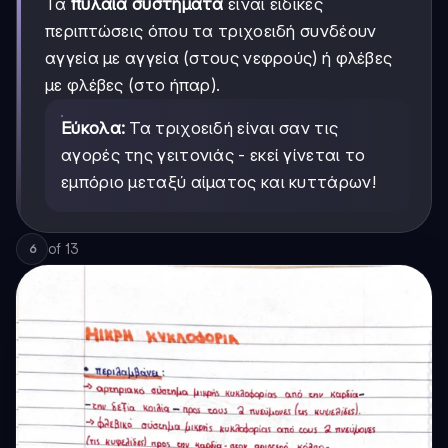
Τα
πυλαία συστήματα
είναι ειδικές
περιπτώσεις όπου τα τριχοειδή συνδέουν
αγγεία με αγγεία (στους νεφρούς) ή φλέβες
με φλέβες (στο ήπαρ).
Εύκολα:
Τα τριχοειδή είναι σαν τις
αγορές της γειτονιάς - εκεί γίνεται το
εμπόριο μεταξύ αίματος και κυττάρων!
of
13
6