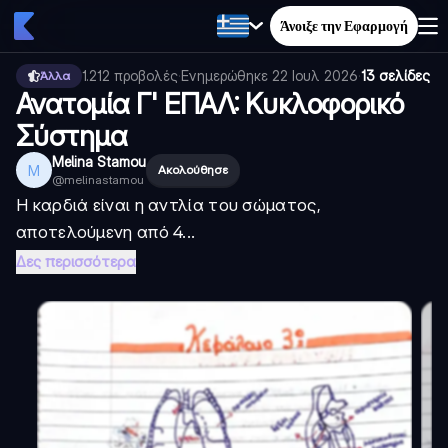
Άνοιξε την Εφαρμογή
1.212
προβολές
·
Ενημερώθηκε
22 Ιουλ 2026
·
13 σελίδες
Άλλα
Ανατομία Γ' ΕΠΑΛ: Κυκλοφορικό
Σύστημα
Melina Stamou
M
Ακολούθησε
@
melinastamou
Η καρδιά είναι η αντλία του σώματος,
αποτελούμενη από 4...
Δες περισσότερα