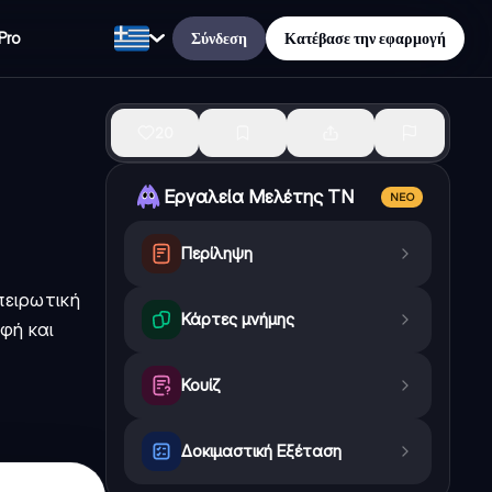
Σύνδεση
Κατέβασε την εφαρμογή
Pro
20
Εργαλεία Μελέτης ΤΝ
ΝΈΟ
Περίληψη
πειρωτική
Κάρτες μνήμης
φή και
Κουίζ
Δοκιμαστική Εξέταση