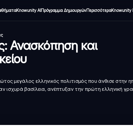
αθήματα
Knowunity AI
Πρόγραμμα Δημιουργών
Περισσότερα
Knowunity 
ες
ς: Ανασκόπηση και
κείου
πρώτος μεγάλος ελληνικός πολιτισμός που άνθισε στην η
αν ισχυρά βασίλεια, ανέπτυξαν την πρώτη ελληνική γρα