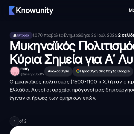
Knowunity
Μ
1.070
προβολές
·
Ενημερώθηκε
26 Ιουλ 2026
·
2 σελίδ
Ιστορία
Μυκηναϊκός Πολιτισμό
Κύρια Σημεία για Α΄ Λυ
mary
Ακολούθησε
Προσθήκη στις πηγές Google
@
mary283819
Ο μυκηναϊκός πολιτισμός (1600-1100 π.Χ.) ήταν ο 
Ελλάδα. Αυτοί οι αρχαίοι πρόγονοί μας δημιούργησ
έγιναν οι ήρωες των ομηρικών επών.
of
2
1