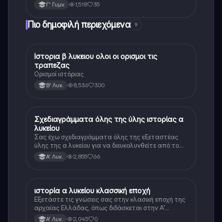
1,518
35
Γ' Γυμν.
Πιο δημοφιλή περιεχόμενα
9
Ιστορια β λυκειου ολοι οι ορισμοι τις
Ιστορία
τραπεζας
Ορισμοί ιστόριας
8,536
300
Β' Λυκ.
Σχεδιαγράμματα όλης της ύλης ιστορίας α
Ιστορία
λυκείου
Σας έχω σχεδιαγράμματα όλης της εξεταστέας
ύλης της α λυκείου για να διευκολυνθείτε από το
τεράστιο βάρος του βιβλίου
2,855
66
Α' Λυκ.
ιστορία α λυκείου κλασσική εποχή
Ιστορία
Εξετάστε τις γνώσεις σας στην κλασική εποχή της
αρχαίας Ελλάδας, όπως διδάσκεται στην Α'
Λυκείου.
2,045
0
Α' Λυκ.