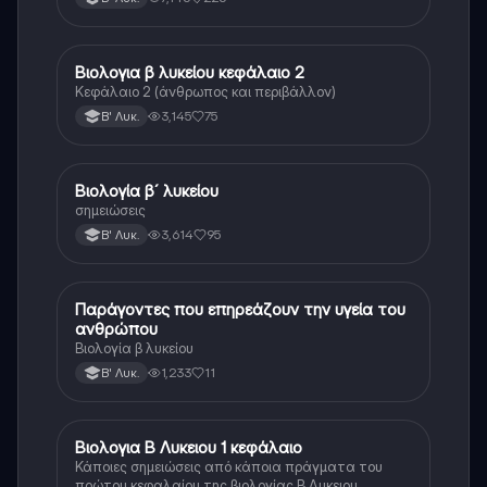
Βιολογια β λυκείου κεφάλαιο 2
Βιολογία
Κεφάλαιο 2 (άνθρωπος και περιβάλλον)
3,145
75
Β' Λυκ.
Βιολογία β´ λυκείου
Βιολογία
σημειώσεις
3,614
95
Β' Λυκ.
Παράγοντες που επηρεάζουν την υγεία του
Βιολογία
ανθρώπου
Βιολογία β λυκείου
1,233
11
Β' Λυκ.
Βιολογια Β Λυκειου 1 κεφάλαιο
Βιολογία
Κάποιες σημειώσεις από κάποια πράγματα του
πρώτου κεφαλαίου της βιολογίας Β Λυκειου