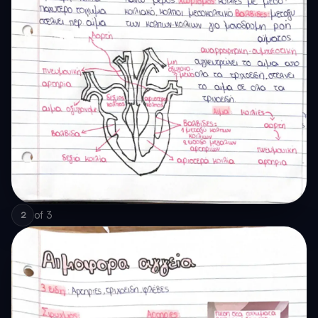
of
3
2