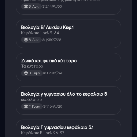
2,149
50
Β' Λυκ.
Βιολογία Β’ Λυκείου Κεφ.1
Βιολογία
Κεφάλαιο 1 σελ.9-34
1,950
28
Β' Λυκ.
Ζωικό και φυτικό κύτταρο
Βιολογία
Τα κύτταρα
1,238
40
Β' Γυμν.
Βιολογία γ γυμνασίου όλο το κεφάλαιο 5
Βιολογία
κεφάλαιο 5
1,164
20
Γ' Γυμν.
Βιολογία Γ γυμνασίου κεφάλαιο 5.1
Βιολογία
Κεφάλαιο 5.1 σελ 96-97