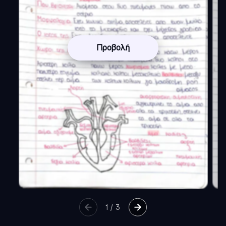
Προβολή
1
/
3