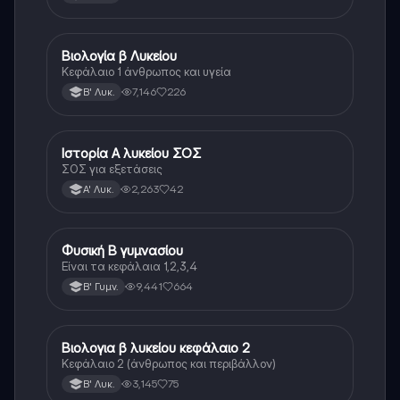
Βιολογία β Λυκείου
Βιολογία
Κεφάλαιο 1 άνθρωπος και υγεία
7,146
226
Β' Λυκ.
Ιστορία Α λυκείου ΣΟΣ
Ιστορία
ΣΟΣ για εξετάσεις
2,263
42
Α' Λυκ.
Φυσική Β γυμνασίου
Φυσική
Είναι τα κεφάλαια 1,2,3,4
9,441
664
Β' Γυμν.
Βιολογια β λυκείου κεφάλαιο 2
Βιολογία
Κεφάλαιο 2 (άνθρωπος και περιβάλλον)
3,145
75
Β' Λυκ.