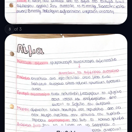
of
3
3