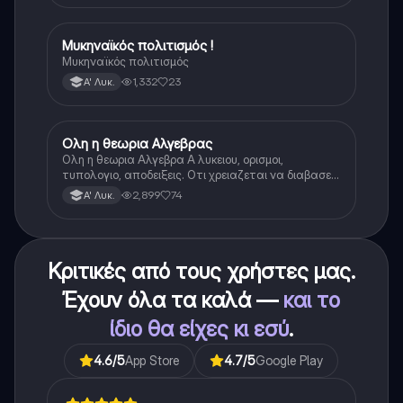
Μυκηναϊκός πολιτισμός !
Ιστορία
Μυκηναϊκός πολιτισμός
1,332
23
Α' Λυκ.
Ολη η θεωρια Αλγεβρας
Μαθηματικά
Ολη η θεωρια Αλγεβρα Α λυκειου, ορισμοι,
τυπολογιο, αποδειξεις. Οτι χρειαζεται να διαβασεις
για το θεωρητικο κομματι της αλγεβρας.
2,899
74
Α' Λυκ.
Κριτικές από τους χρήστες μας.
Έχουν όλα τα καλά —
και το
ίδιο θα είχες κι εσύ
.
4.6
/5
App Store
4.7
/5
Google Play